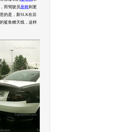
，而驾驶员
座椅
则更
意的是，新SLK在后
的鲨鱼鳍天线，这样