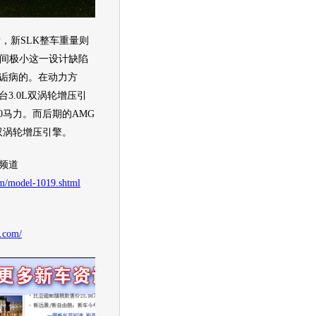
新SLK整车重量则
空间极小这一设计缺陷
所诟病的。在动力方
台3.0L双涡轮增压引
50马力。而后期的AMG
8双涡轮增压引擎。
频道
om/model-1019.shtml
u.com/