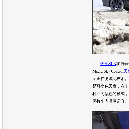
奔驰SLK
将搭载
Magic Sky Control
天
示正在测试此技术。Magic
是可变色
天窗
，在车
种不同颜色的模式，
保持车内温度适宜。