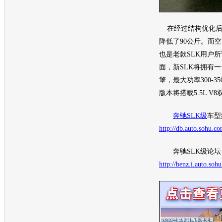
在经过结构优化后，
降低了90公斤。而
也是老款SLK用户
面，新SLK将拥有一
擎，最大功率300-3
版本将搭载5.5L V
奔驰SLK级
车型
http://db.auto.sohu.c
奔驰SLK级
论坛
http://benz.i.auto.soh