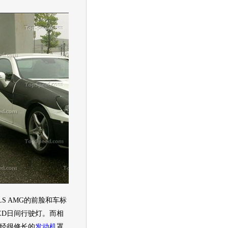
S AMG的前脸和车标
ED日间行驶灯。而相
经很修长的
发动机
罩