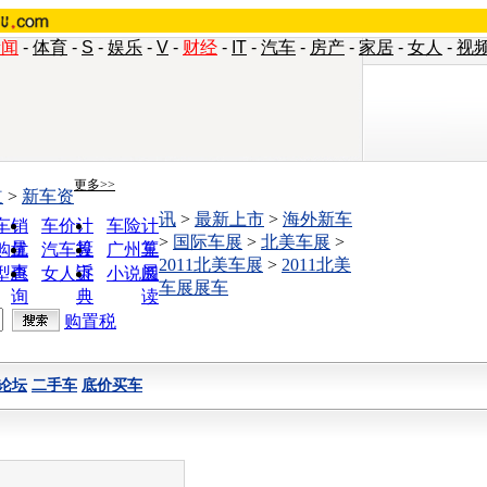
新闻
-
体育
-
S
-
娱乐
-
V
-
财经
-
IT
-
汽车
-
房产
-
家居
-
女人
-
视
更多>>
道
>
新车资
讯
>
最新上市
>
海外新车
车销
车价计
车险计
>
国际车展
>
北美车展
>
量
算
算
购优
汽车投
广州车
2011北美车展
>
2011北美
惠
诉
展
型查
女人宝
小说阅
车展展车
询
典
读
购置税
论坛
二手车
底价买车