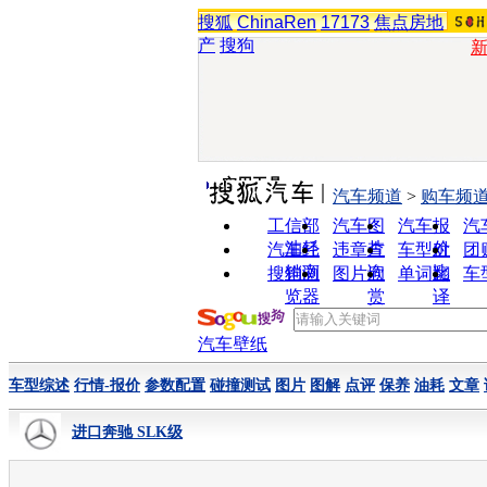
搜狐
ChinaRen
17173
焦点房地
产
搜狗
实用工具
汽车频道
>
购车频
工信部
汽车图
汽车报
汽
油耗
片
价
汽车经
违章查
车型对
团
销商
询
比
搜狗浏
图片欣
单词翻
车
览器
赏
译
汽车壁纸
车型综述
行情-报价
参数配置
碰撞测试
图片
图解
点评
保养
油耗
文章
进口奔驰 SLK级