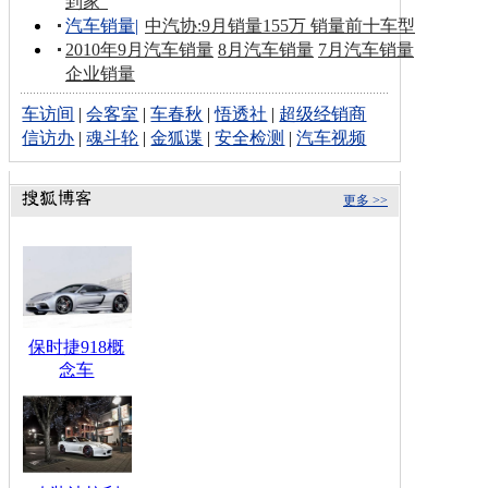
到家”
汽车销量
|
中汽协:9月销量155万 销量前十车型
2010年9月汽车销量
8月汽车销量
7月汽车销量
企业销量
车访间
|
会客室
|
车春秋
|
悟透社
|
超级经销商
信访办
|
魂斗轮
|
金狐谍
|
安全检测
|
汽车视频
更多 >>
保时捷918概
念车