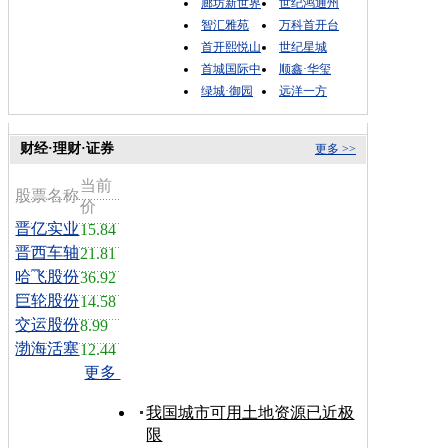
廊坊新世界
世纪鸿通州
智汇雅苑
万科首开台
首开熙悦山
世纪星城
首城国际中
顺鑫·华玺
绿城·御园
远洋一方
财经·理财·证券
更多 >>
当前
股票名称
价
晋亿实业
15.84
晋西车轴
21.81
哈飞股份
36.92
巨轮股份
14.58
交运股份
8.99
渤海活塞
12.44
更多
我国城市可用土地资源已近极
限