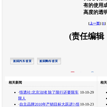
有的使用
高度的透
[
上一页
] [
1
] 
(责任编辑
开心网
人人网
豆瓣
相关新闻
相关
转发至：
·
悟透社:北京治堵 除了限行还要限车
10-10-29
限人
·
自主品牌2010年产销目标大跃进?-悟
10-10-23