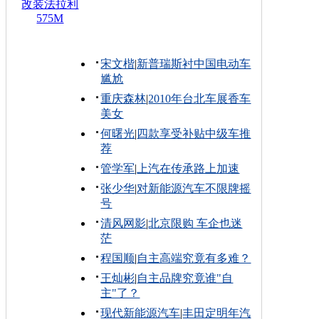
改装法拉利
575M
宋文楷
|
新普瑞斯衬中国电动车
尴尬
重庆森林
|
2010年台北车展香车
美女
何曙光
|
四款享受补贴中级车推
荐
管学军
|
上汽在传承路上加速
张少华
|
对新能源汽车不限牌摇
号
清风网影
|
北京限购 车企也迷
茫
程国顺
|
自主高端究竟有多难？
王灿彬
|
自主品牌究竟谁"自
主"了？
现代新能源汽车
|
丰田定明年汽