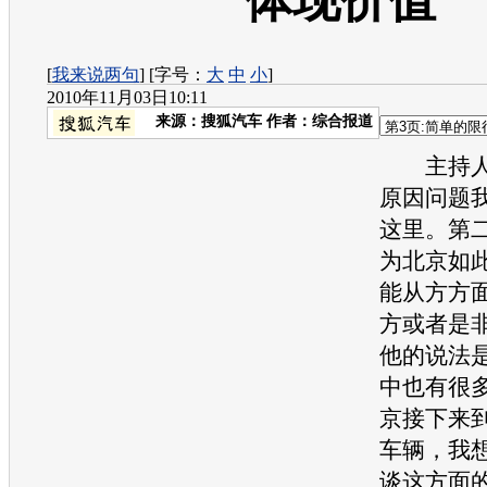
体现价值
[
我来说两句
] [字号：
大
中
小
]
2010年11月03日10:11
来源：
搜狐汽车
作者：综合报道
主持人
原因问题
这里。第
为北京如
能从方方
方或者是
他的说法
中也有很
京接下来
车辆，我
谈这方面