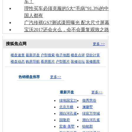
车！
理性买车必须克服的5大“毛病”91.3%的中
国人都有
广汽传祺GS7测试谍照曝光 配大尺寸屏幕
宝沃2017还会火么，会不会重复观致之路
搜狐焦点网
更多 >>
楼盘速查
最新开盘
户型搜索
电子地图
楼盘点评
贷款计算
楼盘动态
购房导航
看房图片
户型图片
装修论坛
装修图库
热销楼盘推荐
更多>>
最新开盘
更多>>
绿地国宝21
领秀慧谷
北京方糖
澜馨墅
潮白河孔雀
绿宸万华城
国隆府
潮白河孔雀
宏泰·美墅
铂铭郡