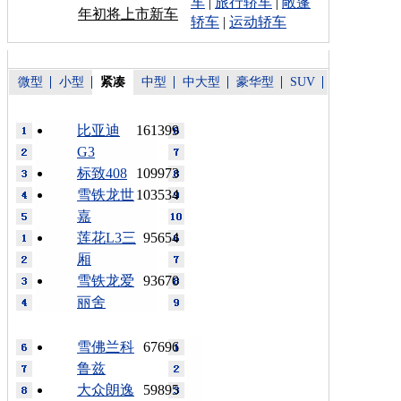
车
|
旅行轿车
|
敞篷
年初将上市新车
轿车
|
运动轿车
微型
小型
紧凑
中型
中大型
豪华型
SUV
比亚迪
161399
G3
标致408
109973
雪铁龙世
103534
嘉
莲花L3三
95654
厢
雪铁龙爱
93670
丽舍
雪佛兰科
67696
鲁兹
大众朗逸
59895