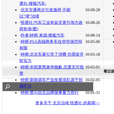
透社-搜狐汽车-
·
北京交通再次引发激辩 不能
10-09-28
以"堵"治堵
·
悟透社:汽车工业有益无害引地方政
10-08-26
府抢亲(图)
·
作者:钟师 来源:搜狐汽车
10-08-14
·
钟师:PSA高端商务车在华市场空间
10-05-06
有限
·
钟师:北京车展引导了消费 仍需提升
10-03-18
软实力
·
钟师:丰田章男来华致歉 态度无可指
10-03-01
看过
责
·
钟师:新能源车产业发展混乱源于协
10-02-05
调不力
·
钟师:警示自主品牌做事量力而行
10-01-31
更多关于
北京治堵 悟透社
的新闻>>