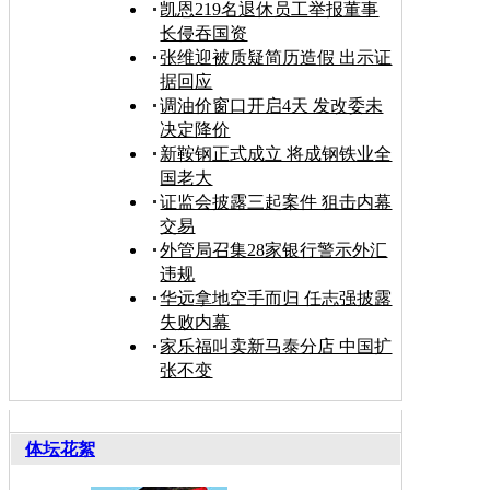
凯恩219名退休员工举报董事
长侵吞国资
张维迎被质疑简历造假 出示证
据回应
调油价窗口开启4天 发改委未
决定降价
新鞍钢正式成立 将成钢铁业全
国老大
证监会披露三起案件 狙击内幕
交易
外管局召集28家银行警示外汇
违规
华远拿地空手而归 任志强披露
失败内幕
家乐福叫卖新马泰分店 中国扩
张不变
体坛花絮