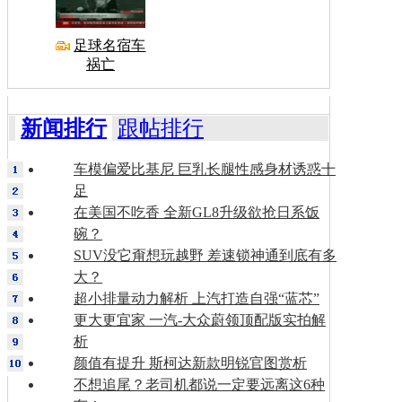
足球名宿车
祸亡
新闻排行
跟帖排行
车模偏爱比基尼 巨乳长腿性感身材诱惑十
足
在美国不吃香 全新GL8升级欲抢日系饭
碗？
SUV没它甭想玩越野 差速锁神通到底有多
大？
超小排量动力解析 上汽打造自强“蓝芯”
更大更宜家 一汽-大众蔚领顶配版实拍解
析
颜值有提升 斯柯达新款明锐官图赏析
不想追尾？老司机都说一定要远离这6种