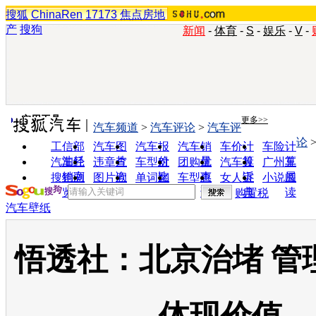
搜狐
ChinaRen
17173
焦点房地
产
搜狗
新闻
-
体育
-
S
-
娱乐
-
V
-
实用工具
更多>>
汽车频道
>
汽车评论
>
汽车评
论
工信部
汽车图
汽车报
汽车销
车价计
车险计
油耗
片
价
量
算
算
汽车经
违章查
车型对
团购优
汽车投
广州车
销商
询
比
惠
诉
展
搜狗浏
图片欣
单词翻
车型查
女人宝
小说阅
览器
赏
译
询
典
读
购置税
汽车壁纸
悟透社：北京治堵 管