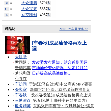
大众速腾
57915
大众宝来
56578
别克凯越
49678
精品坊
2010广州车展
更多 >>
[车春秋]成品油价格再次上
调
大讲堂
|
尹同跃：
发改委发布通知，结合近期国际
奇瑞汽车
市场油价变化情况，决定12月22
梦想和野
日起提高成品油价格…
心并存
车访间
|
于洪江:马自达8切中公商务MPV要害
会客室
|
新闻TOP10 给北京治堵新政提意见
车春秋
|
发改委发通知 成品油价格再次上调
三博演议
|
第五回:博士哪种变速器更给力?
服务精英
|
东风乘用车曹智：东风风神让“满意