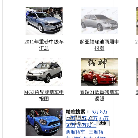
2011年重磅中级车
起亚福瑞迪两厢申
汇总
报图
MG3跨界版新车申
奇瑞21款重磅新车
报图
谍照
车型搜索：
精准搜索：
5万
8万
12万
15万
22万
35万
50万
70万以上
两厢轿车
|
三厢轿