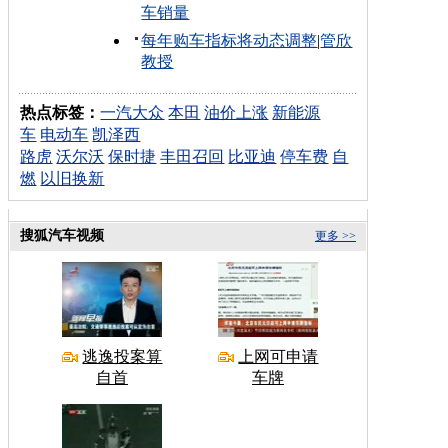
车销量
每年购车指标将动态调整
|
管欣
教授
热点标签：
一汽大众
本田
油价上涨
新能源
车
电动车
凯泽西
路虎
沃尔沃
保时捷
丰田召回
比亚迪
停车费
自
燃
以旧换新
搜狐汽车视频
更多 >>
逃逸投案算
上网可申请
自首
车牌