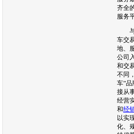
齐全
服务
与
车
交
地、
公司
和交
不同，
车
”
接从
经营
和
经
以实
化、