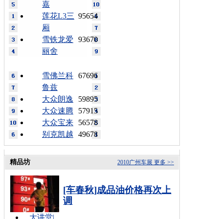
嘉
莲花L3三
95654
厢
雪铁龙爱
93670
丽舍
雪佛兰科
67696
鲁兹
大众朗逸
59895
大众速腾
57915
大众宝来
56578
别克凯越
49678
精品坊
2010广州车展
更多 >>
[车春秋]成品油价格再次上
调
大讲堂
|