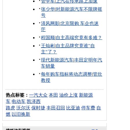
管学军
|
上汽在传承路上加速
张少华
|
对新能源汽车不限牌摇
号
清风网影
|
北京限购 车企也迷
茫
程国顺
|
自主高端究竟有多难？
王灿彬
|
自主品牌究竟谁"自
主"了？
现代新能源汽车
|
丰田定明年汽
车销量
每年购车指标将动态调整
|
管欣
教授
热点标签：
一汽大众
本田
油价上涨
新能源
车
电动车
凯泽西
路虎
沃尔沃
保时捷
丰田召回
比亚迪
停车费
自
燃
以旧换新