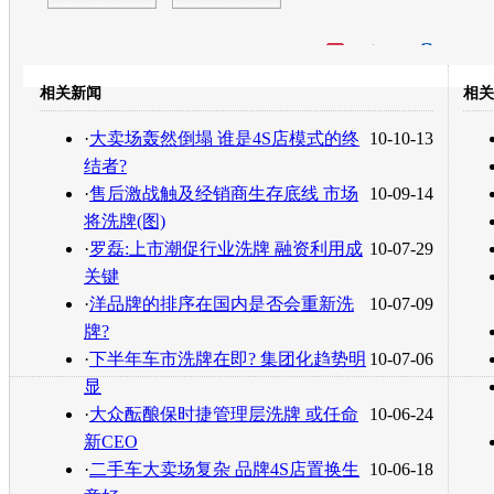
开心网
人人网
豆瓣
相关新闻
相关
转发至：
·
大卖场轰然倒塌 谁是4S店模式的终
10-10-13
结者?
·
售后激战触及经销商生存底线 市场
10-09-14
将洗牌(图)
·
罗磊:上市潮促行业洗牌 融资利用成
10-07-29
关键
·
洋品牌的排序在国内是否会重新洗
10-07-09
牌?
·
下半年车市洗牌在即? 集团化趋势明
10-07-06
显
·
大众酝酿保时捷管理层洗牌 或任命
10-06-24
新CEO
·
二手车大卖场复杂 品牌4S店置换生
10-06-18