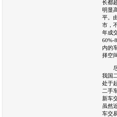
长都
明显
平。
市，不
年成
60%-
内的
择空
尽管
我国
处于
二手
新车
虽然
车
交