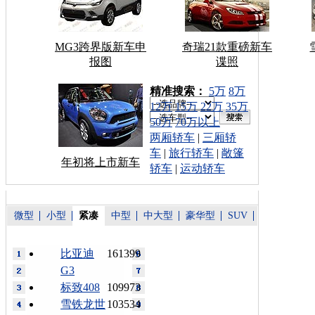
MG3跨界版新车申
奇瑞21款重磅新车
报图
谍照
车型搜索：
精准搜索：
5万
8万
12万
15万
22万
35万
50万
70万以上
两厢轿车
|
三厢轿
车
|
旅行轿车
|
敞篷
年初将上市新车
轿车
|
运动轿车
微型
小型
紧凑
中型
中大型
豪华型
SUV
比亚迪
161399
G3
标致408
109973
雪铁龙世
103534