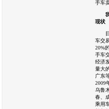
手车
我
现状
目
车
交
20%
手车
经济
量大
广东
200
乌鲁
春、
乘用