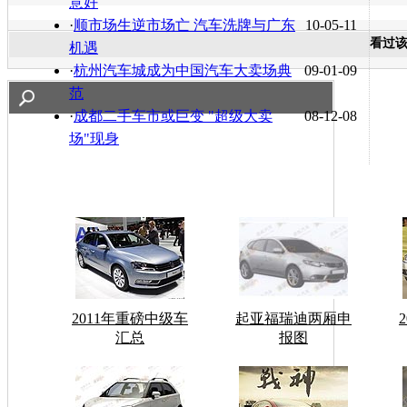
意好
·
顺市场生逆市场亡 汽车洗牌与广东
10-05-11
看过
机遇
·
杭州汽车城成为中国汽车大卖场典
09-01-09
范
·
成都二手车市或巨变 "超级大卖
08-12-08
场"现身
2011年重磅中级车
起亚福瑞迪两厢申
汇总
报图