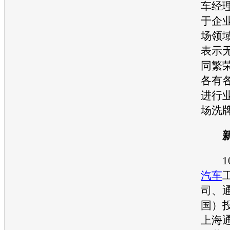
车
经
于企
场领
表示
同繁
各有
进行
场洗
10
汽车
司、
国）
上海