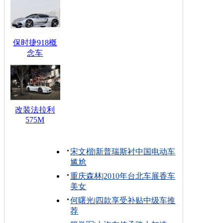
保时捷918概
念车
改装法拉利
575M
宋文楷
|
新普瑞斯衬中国电动车
尴尬
重庆森林
|
2010年台北车展香车
美女
何曙光
|
四款享受补贴中级车推
荐