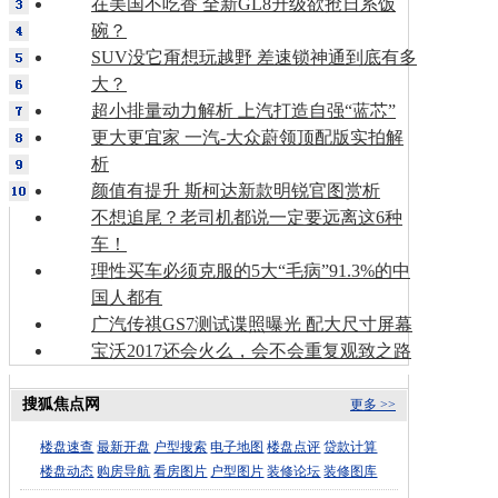
在美国不吃香 全新GL8升级欲抢日系饭
碗？
SUV没它甭想玩越野 差速锁神通到底有多
大？
超小排量动力解析 上汽打造自强“蓝芯”
更大更宜家 一汽-大众蔚领顶配版实拍解
析
颜值有提升 斯柯达新款明锐官图赏析
不想追尾？老司机都说一定要远离这6种
车！
理性买车必须克服的5大“毛病”91.3%的中
国人都有
广汽传祺GS7测试谍照曝光 配大尺寸屏幕
宝沃2017还会火么，会不会重复观致之路
搜狐焦点网
更多 >>
楼盘速查
最新开盘
户型搜索
电子地图
楼盘点评
贷款计算
楼盘动态
购房导航
看房图片
户型图片
装修论坛
装修图库