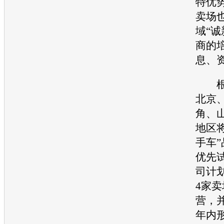
特优
卖场
域“诚
商
的
息、
根据
北京
角、
地区
手车
优先
司计划
4家
营，
年内形