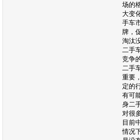
场的
大变
手车
牌，
淘汰
二手
竞争
二手
重要
定的
有可
身
二
对很
目前
情况