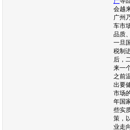
产
等
会越
广州
车
市
品质
一旦
税制
后，
来一
之前
出要
市场
年国
些实
策，
业走