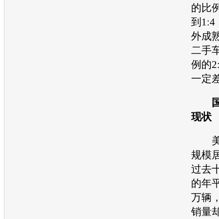
的比例
到1:
外成
二手
例的2
一定
国
现状
美
规模
过去
的年
万辆
销量