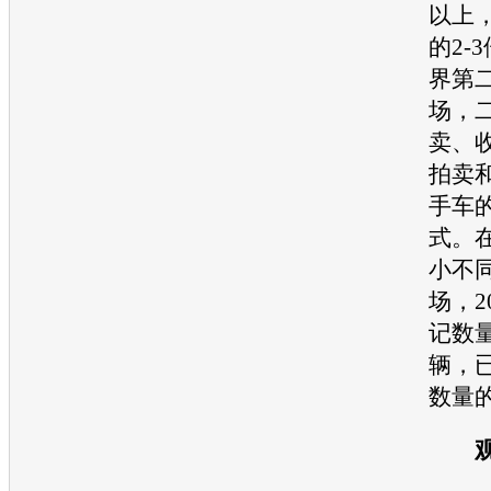
以上
的2-
界第
场，
卖、
拍卖
手车
式。
小不同
场，2
记数量
辆，
数量的