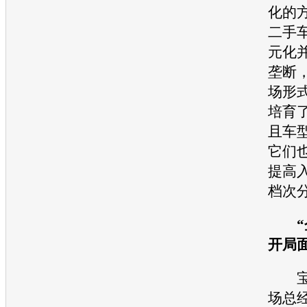
化的
二手
元化
垄断
场形
培育
且车
它们
提高
档次
“
开局
宝
场总