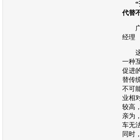
“齐
代替
广
经理
这对
一种
促进
替传
不可
业相
较高
亲为
车
无
同时