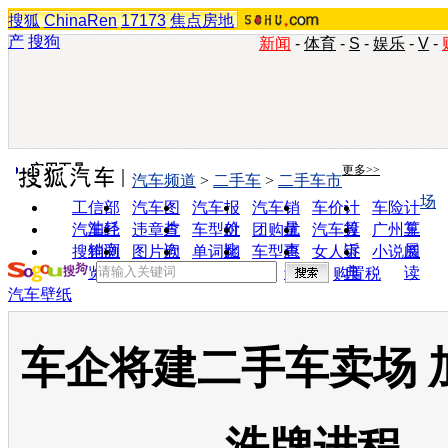
搜狐
ChinaRen
17173
焦点房地
产
搜狗
新闻
-
体育
-
S
-
娱乐
-
V
-
实用工具
更多>>
汽车频道
>
二手车
>
二手车市
场
工信部
汽车图
汽车报
汽车销
车价计
车险计
油耗
片
价
量
算
算
汽车经
违章查
车型对
团购优
汽车投
广州车
销商
询
比
惠
诉
展
搜狗浏
图片欣
单词翻
车型查
女人宝
小说阅
览器
赏
译
询
典
读
购置税
汽车壁纸
车企将建二手车卖场 