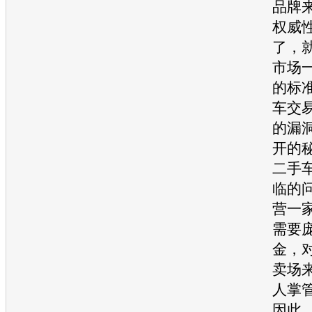
品牌
权威
了，
市场
的标
车
交
的漏
开的
二手
临的
营一
需要
金，
卖场
人掌
因此