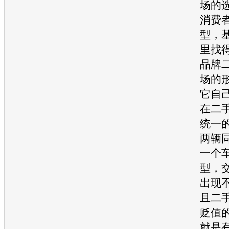
场的
消费
型，
里找
品牌
场的
它自
在
二
统一
两辆
一个
型，
出现
且
二
贬值
就是