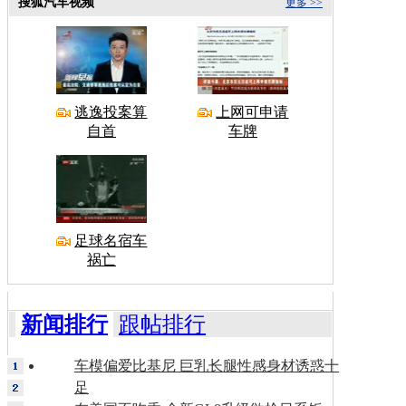
搜狐汽车视频
更多 >>
逃逸投案算
上网可申请
自首
车牌
足球名宿车
祸亡
新闻排行
跟帖排行
车模偏爱比基尼 巨乳长腿性感身材诱惑十
足