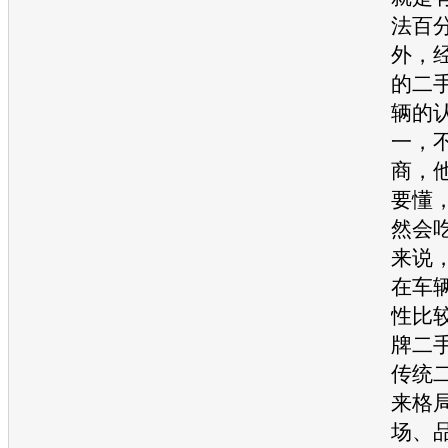
法百
外，
的
二
辆的
一，
商，
要懂
然会
来说
在车
性比
牌
二
传统
来格
场、