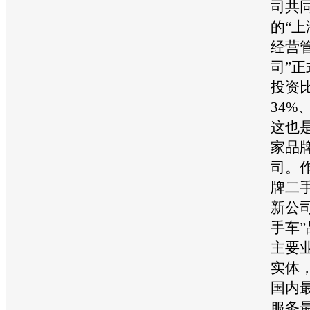
司共
的“上
经营
司”
投资
34%
这也
家品
司。
牌
二
新公
手车
主要
实体
国内
服务