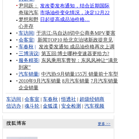
尹同跃：
发改委发布通知，结合近期国际
奇瑞汽车
市场油价变化情况，决定12月22
梦想和野
日起提高成品油价格…
心并存
车访间
|
于洪江:马自达8切中公商务MPV要害
会客室
|
新闻TOP10 给北京治堵新政提意见
车春秋
|
发改委发通知 成品油价格再次上调
三博演议
|
第五回:博士哪种变速器更给力?
服务精英
|
东风乘用车曹智：东风风神让“满意
到家”
汽车销量
|
中汽协:9月销量155万 销量前十车型
2010年9月汽车销量
8月汽车销量
7月汽车销量
企业销量
车访间
|
会客室
|
车春秋
|
悟透社
|
超级经销商
信访办
|
魂斗轮
|
金狐谍
|
安全检测
|
汽车视频
更多 >>