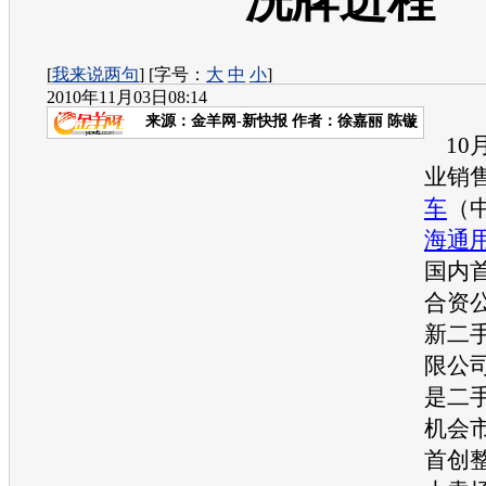
洗牌进程
[
我来说两句
] [字号：
大
中
小
]
2010年11月03日08:14
来源：
金羊网-新快报
作者：徐嘉丽 陈镟
10月
业销
车
（
海通
国内
合资
新
二
限公
是
二
机会
首创