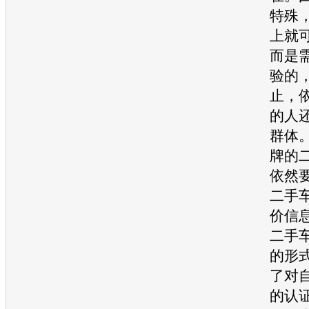
特殊
上就
而是
验的
止，
的人
群体
牌的
依然
二手
价信
二手
的形
了对
的认