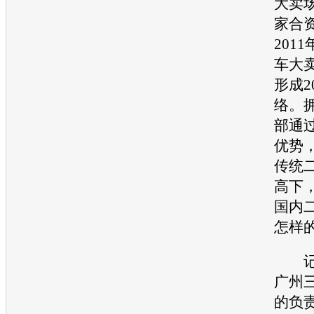
大卖
家合
201
车
大
形成2
络。
部通过
优势
传统
高下
国内
怎样
记者
广州
的负