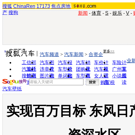
搜狐
ChinaRen
17173
焦点房地
产
搜狗
新闻
-
体育
-
S
-
娱乐
-
V
-
实用工具
更多>>
汽车频道
>
汽车新闻
>
合资企
业
工信部
汽车图
汽车报
汽车销
车价计
车险计
油耗
片
价
量
算
算
汽车经
违章查
车型对
团购优
汽车投
广州车
销商
询
比
惠
诉
展
搜狗浏
图片欣
单词翻
车型查
女人宝
小说阅
览器
赏
译
询
典
读
购置税
汽车壁纸
实现百万目标 东风日