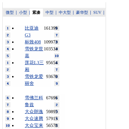
微型
小型
紧凑
中型
中大型
豪华型
SUV
比亚迪
161399
G3
标致408
109973
雪铁龙世
103534
嘉
莲花L3三
95654
厢
雪铁龙爱
93670
丽舍
雪佛兰科
67696
鲁兹
大众朗逸
59895
大众速腾
57915
大众宝来
56578