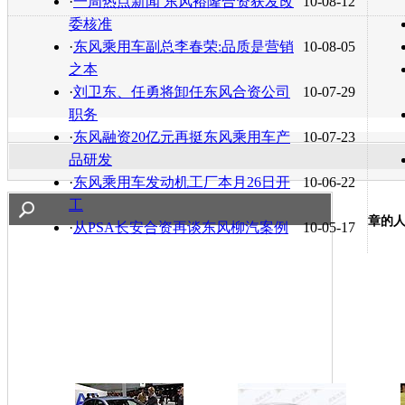
·
一周热点新闻 东风裕隆合资获发改
10-08-12
委核准
·
东风乘用车副总李春荣:品质是营销
10-08-05
之本
·
刘卫东、任勇将卸任东风合资公司
10-07-29
职务
·
东风融资20亿元再挺东风乘用车产
10-07-23
品研发
·
东风乘用车发动机工厂本月26日开
10-06-22
工
章的
·
从PSA长安合资再谈东风柳汽案例
10-05-17