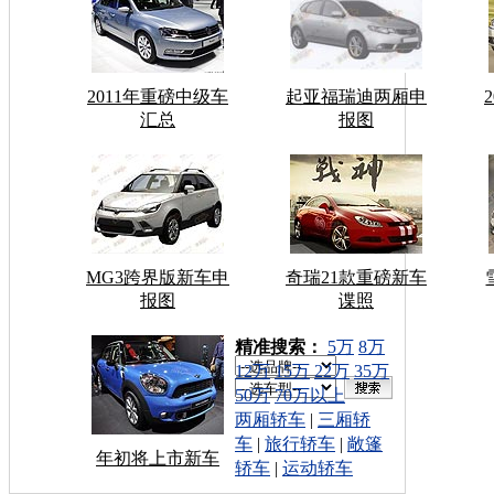
2011年重磅中级车
起亚福瑞迪两厢申
汇总
报图
MG3跨界版新车申
奇瑞21款重磅新车
报图
谍照
车型搜索：
精准搜索：
5万
8万
12万
15万
22万
35万
50万
70万以上
两厢轿车
|
三厢轿
车
|
旅行轿车
|
敞篷
年初将上市新车
轿车
|
运动轿车