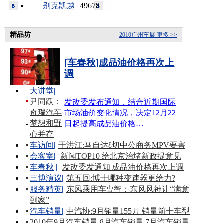
别克凯越
49678
精品坊
2010广州车展
更多 >>
[车春秋]成品油价格再次上
调
大讲堂
|
尹同跃：
发改委发布通知，结合近期国际
奇瑞汽车
市场油价变化情况，决定12月22
梦想和野
日起提高成品油价格…
心并存
车访间
|
于洪江:马自达8切中公商务MPV要害
会客室
|
新闻TOP10 给北京治堵新政提意见
车春秋
|
发改委发通知 成品油价格再次上调
三博演议
|
第五回:博士哪种变速器更给力?
服务精英
|
东风乘用车曹智：东风风神让“满意
到家”
汽车销量
|
中汽协:9月销量155万 销量前十车型
2010年9月汽车销量
8月汽车销量
7月汽车销量