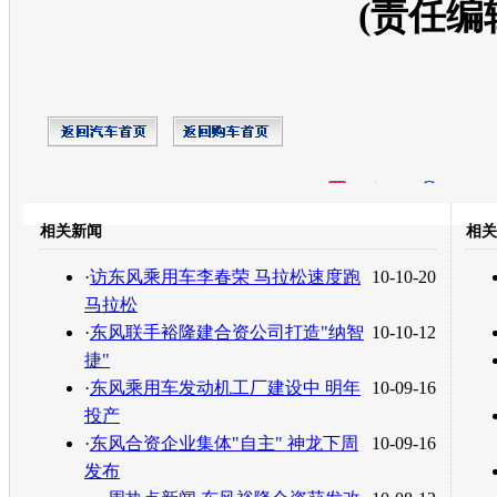
(责任编
开心网
人人网
豆瓣
相关新闻
相关
转发至：
·
访东风乘用车李春荣 马拉松速度跑
10-10-20
马拉松
·
东风联手裕隆建合资公司打造"纳智
10-10-12
捷"
·
东风乘用车发动机工厂建设中 明年
10-09-16
投产
·
东风合资企业集体"自主" 神龙下周
10-09-16
发布