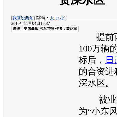
资深水区
[
我来说两句
] [字号：
大
中
小
]
2010年11月04日15:37
来源：
中国商报.汽车导报
作者：裴达军
提前两
100万辆
标后，
日
的合资进
深水区。
被业
为“小东