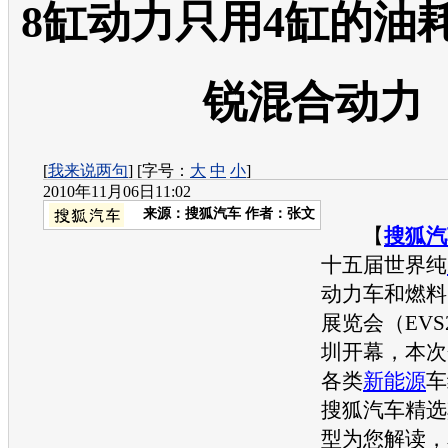
8缸动力只用4缸的油
锐混合动力
[
我来说两句
] [字号：
大
中
小
]
2010年11月06日11:02
来源：
搜狐汽车
作者：张文
【
搜狐汽
十五届世界纯
动力车和燃料
展览会（EVS
圳开幕，本次
各类
新能源
车
搜狐汽车精选
型为您解读，