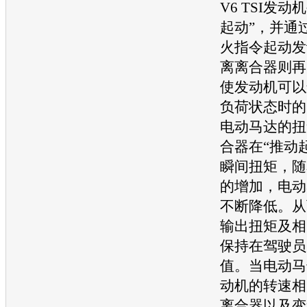
V6 TSI
发动机
起动”，并通
火指令起动
发
离离合器则再
使
发动机
可以
负荷状态时的
电动马达的扭
合器在“推动
瞬间扭矩，随
的增加，电动
不断降低。从
输出扭矩及相
保持在驾驶员
值。当电动马达
动机
的转速相
离合器以及变