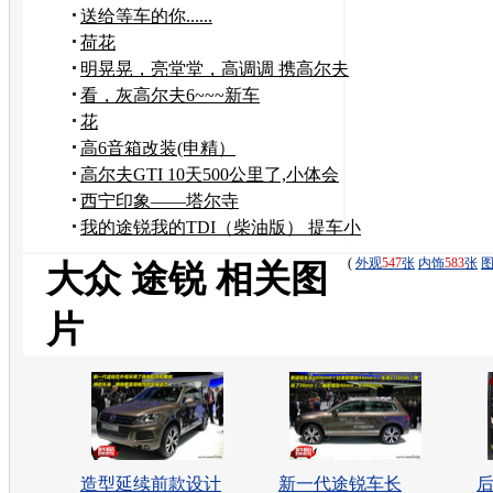
送给等车的你......
荷花
明晃晃，亮堂堂，高调调 携高尔夫
1.4t报到来啦
看，灰高尔夫6~~~新车
花
高6音箱改装(申精）
高尔夫GTI 10天500公里了,小体会
西宁印象——塔尔寺
我的途锐我的TDI（柴油版） 提车小
记！！！
(
外观
547
张
内饰
583
张
大众 途锐 相关图
片
造型延续前款设计
新一代途锐车长