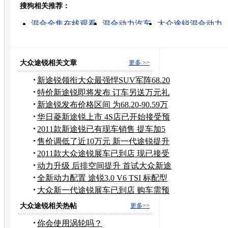
搜狗相关推荐：
转发至：
混合全集在线观看
混合动力汽车
大众途锐混合动力
混合式步进电动机
混合动力汽车 油耗低
混合电动车
混合动力汽车报价
大众途锐二手车
二手柴油途锐
途锐报价
大众途锐相关文章
更多 >>
新途锐领衔大众最强悍SUV军阵68.20
万起售
特价新途锐即将发布 订车另送万元礼
包
新途锐发布价格区间 为68.20-90.59万
元
华日菱新途锐上市 4S店已开始接受预
订
2011款新途锐已有现车销售 提车加5
千元
售价调低了近10万元 新一代途锐提升
舒适
2011款大众途锐展车已到店 现已接受
预订
动力升级 后排空间提升 首试大众新途
锐
全新动力配置 途锐3.0 V6 TSI 标配型
大众新一代途锐展车已到店 购车需预
定
大众途锐相关热帖
更多>>
你会使用涡轮吗？