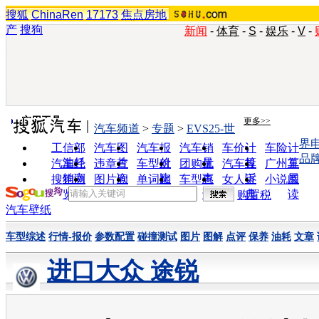
搜狐
ChinaRen
17173
焦点房地
产
搜狗
新闻
-
体育
-
S
-
娱乐
-
V
-
实用工具
更多>>
汽车频道
>
专题
>
EVS25-世
界
工信部
汽车图
汽车报
汽车销
车价计
车险计
品
油耗
片
价
量
算
算
汽车经
违章查
车型对
团购优
汽车投
广州车
销商
询
比
惠
诉
展
搜狗浏
图片欣
单词翻
车型查
女人宝
小说阅
览器
赏
译
询
典
读
购置税
汽车壁纸
车型综述
行情-报价
参数配置
碰撞测试
图片
图解
点评
保养
油耗
文章
进口大众 途锐