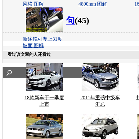
风格 图解
4800mm 图解
1
句
(45)
新途锐可爬上31度
坡面 图解
看过该文章的人还看过
18款新车于一季度
2011年重磅中级车
上市
汇总