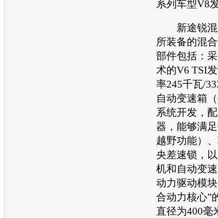
系列车型V8
新途锐
混
所装备的混合
部件包括：采
术的V6 TSI
发
率245千瓦/3
自动
变速箱
（
系统开发，配
器，能够满足
越野功能）、
央差速锁，以
机
和自动
变速
动力驱动模块
合动力核心”
直径为400