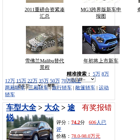
2011重磅合资紧凑
MG3跨界版新车申
汇总
报图
雪佛兰Malibu替代
年初将上市新车
景程
车型搜索：
精准搜索：
5万
8万
12万
15万
22万
35万
50万
70万以上
两厢轿车
|
三厢轿车
|
旅行轿车
|
敞篷轿车
|
运动
轿车
车型大全
>
大众
>
途
有奖报错
锐
评分：
74.2
分
606
人已
评
价格：
78.0-98.0万元