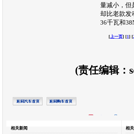
量减小，但
却比老款
发
36千瓦和38
[
上一页
] [
1
] [
(责任编辑：so
开心网
人人网
豆瓣
相关新闻
相关