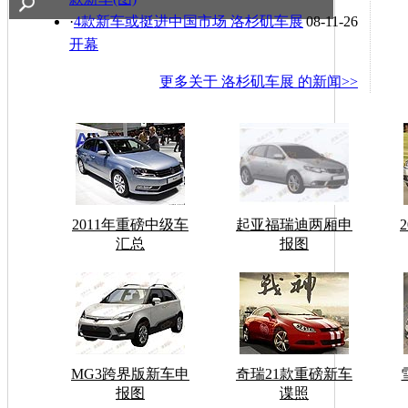
·
4款新车或挺进中国市场 洛杉矶车展
08-11-26
开幕
更多关于
洛杉矶车展
的新闻>>
2011年重磅中级车
起亚福瑞迪两厢申
汇总
报图
MG3跨界版新车申
奇瑞21款重磅新车
报图
谍照