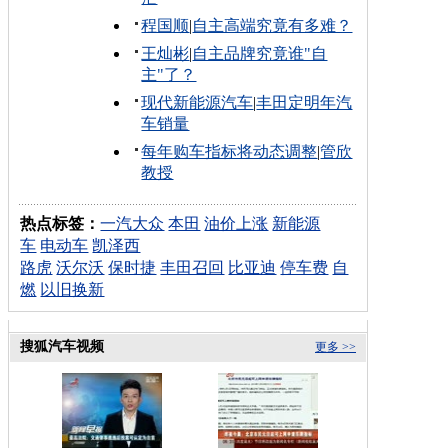
程国顺
|
自主高端究竟有多难？
王灿彬
|
自主品牌究竟谁"自
主"了？
现代新能源汽车
|
丰田定明年汽
车销量
每年购车指标将动态调整
|
管欣
教授
热点标签：
一汽大众
本田
油价上涨
新能源
车
电动车
凯泽西
路虎
沃尔沃
保时捷
丰田召回
比亚迪
停车费
自
燃
以旧换新
搜狐汽车视频
更多 >>