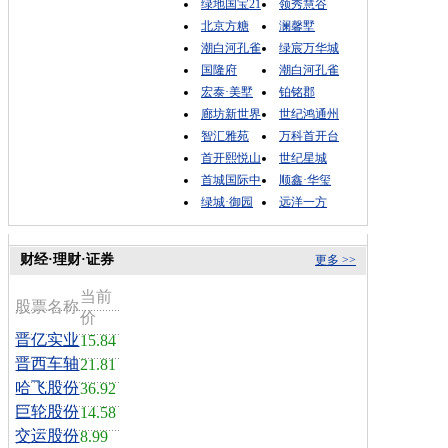
绿地国宝21
领秀慧谷
北京方糖
澜馨墅
潮白河孔雀
绿宸万华城
国隆府
潮白河孔雀
宏泰·美墅
铂铭郡
廊坊新世界
世纪鸿通州
智汇雅苑
万科首开台
首开熙悦山
世纪星城
首城国际中
顺鑫·华玺
绿城·御园
远洋一方
财经·理财·证券
更多 >>
当前
股票名称
价
晋亿实业
15.84
晋西车轴
21.81
哈飞股份
36.92
巨轮股份
14.58
交运股份
8.99