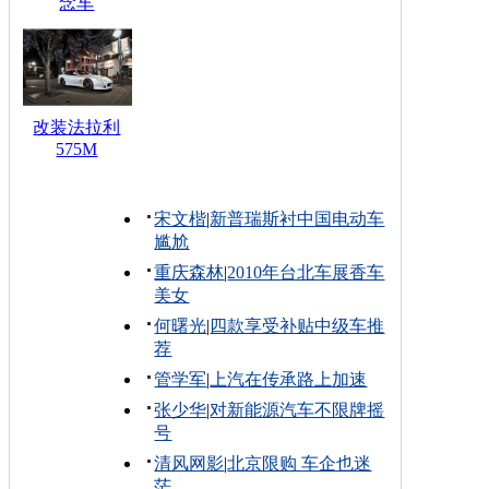
念车
改装法拉利
575M
宋文楷
|
新普瑞斯衬中国电动车
尴尬
重庆森林
|
2010年台北车展香车
美女
何曙光
|
四款享受补贴中级车推
荐
管学军
|
上汽在传承路上加速
张少华
|
对新能源汽车不限牌摇
号
清风网影
|
北京限购 车企也迷
茫