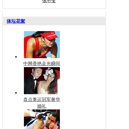
张不变
体坛花絮
中网香艳走光瞬间
盘点奥运冠军奢华
婚礼