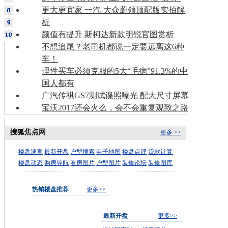
更大更宜家 一汽-大众蔚领顶配版实拍解
析
颜值有提升 斯柯达新款明锐官图赏析
不想追尾？老司机都说一定要远离这6种
车！
理性买车必须克服的5大“毛病”91.3%的中
国人都有
广汽传祺GS7测试谍照曝光 配大尺寸屏幕
宝沃2017还会火么，会不会重复观致之路
搜狐焦点网
更多 >>
楼盘速查
最新开盘
户型搜索
电子地图
楼盘点评
贷款计算
楼盘动态
购房导航
看房图片
户型图片
装修论坛
装修图库
热销楼盘推荐
更多>>
最新开盘
更多>>