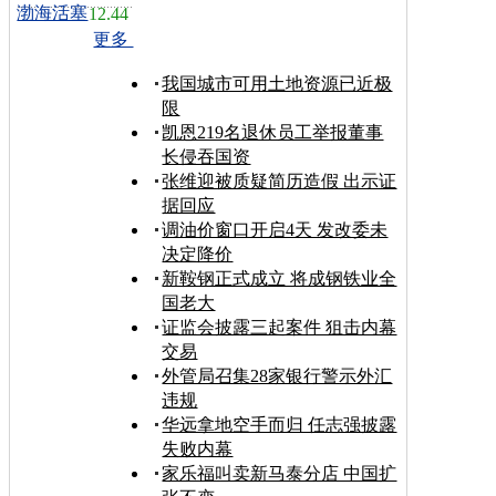
渤海活塞
12.44
更多
我国城市可用土地资源已近极
限
凯恩219名退休员工举报董事
长侵吞国资
张维迎被质疑简历造假 出示证
据回应
调油价窗口开启4天 发改委未
决定降价
新鞍钢正式成立 将成钢铁业全
国老大
证监会披露三起案件 狙击内幕
交易
外管局召集28家银行警示外汇
违规
华远拿地空手而归 任志强披露
失败内幕
家乐福叫卖新马泰分店 中国扩