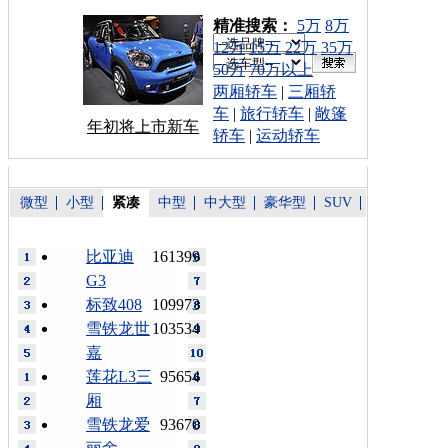
车型搜索：
精准搜索：
5万
8万
12万
15万
22万
35万
50万
70万以上
两厢轿车
|
三厢轿
车
|
旅行轿车
|
敞篷
年初将上市新车
轿车
|
运动轿车
微型
小型
紧凑
中型
中大型
豪华型
SUV
比亚迪
161399
G3
标致408
109973
雪铁龙世
103534
嘉
莲花L3三
95654
厢
雪铁龙爱
93670