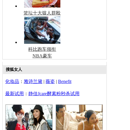
篮坛十大骇人群殴
科比跑车领衔
NBA豪车
搜狐女人
化妆品
：
雅诗兰黛
|
薇姿
|
Benefit
最新试用
：
静佳Jcare酵素粉秒杀试用