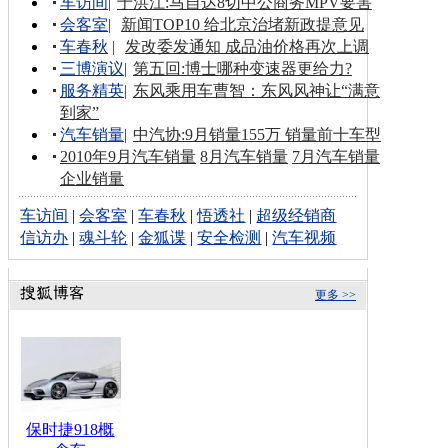
车访间
|
于洪江:马自达8切中公商务MPV要害
会客室
|
新闻TOP10 给北京治堵新政提意见
车春秋
|
发改委发通知 成品油价格再次上调
三博演议
|
第五回:博士哪种变速器更给力?
服务精英
|
东风乘用车曹智：东风风神让“满意
到家”
汽车销量
|
中汽协:9月销量155万 销量前十车型
2010年9月汽车销量
8月汽车销量
7月汽车销量
企业销量
车访间
|
会客室
|
车春秋
|
悟透社
|
超级经销商
信访办
|
魂斗轮
|
金狐谍
|
安全检测
|
汽车视频
更多 >>
保时捷918概