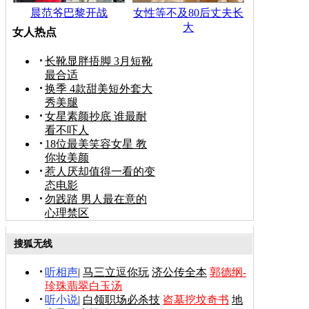
晨范爷巴黎开战
女性等不及80后丈夫长
大
女人热点
长靴显胖捂脚 3月短靴
最合适
换季 4款甜美短外套大
秀美腿
女星素颜抄底 谁最耐
看不吓人
18位最美笑容女星 教
你妆美颜
惹人厌却值得一看的变
态电影
勿践踏 男人最在意的
心理禁区
搜狐无线
听相声
|
马三立逗你玩
济公传全本
郭德纲-
珍珠翡翠白玉汤
听小说
|
白领职场必杀技
盗墓挖坟奇书
地