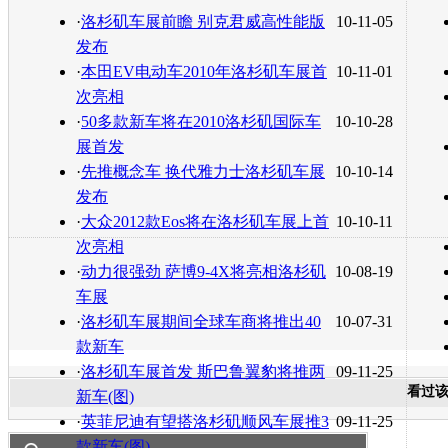
转发至：
·
洛杉矶车展前瞻 别克君威高性能版
10-11-05
发布
·
本田EV电动车2010年洛杉矶车展首
10-11-01
次亮相
·
50多款新车将在2010洛杉矶国际车
10-10-28
展首发
·
先推概念车 换代雅力士洛杉矶车展
10-10-14
发布
·
大众2012款Eos将在洛杉矶车展上首
10-10-11
次亮相
·
动力很强劲 萨博9-4X将亮相洛杉矶
10-08-19
车展
·
洛杉矶车展期间全球车商将推出40
10-07-31
款新车
·
洛杉矶车展首发 斯巴鲁翼豹将推两
09-11-25
看过
新车(图)
·
英菲尼迪有望搭洛杉矶顺风车展推3
09-11-25
款新车(图)