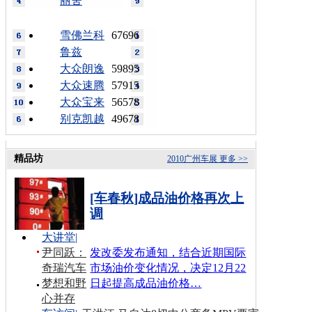
丽舍
雪佛兰科
67696
鲁兹
大众朗逸
59895
大众速腾
57915
大众宝来
56578
别克凯越
49678
精品坊
2010广州车展
更多 >>
[车春秋]成品油价格再次上
调
大讲堂
|
尹同跃：
发改委发布通知，结合近期国际
奇瑞汽车
市场油价变化情况，决定12月22
梦想和野
日起提高成品油价格…
心并存