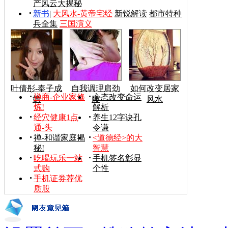
产风云大揭秘
新书
|
大风水-黄帝宅经
新锐解读
都市特种
兵全集
三国演义
叶倩彤-奉子成
自我调理肩劲
如何改变居家
禅商-企业家修
心态改变命运
婚
腰
风水
炼!
解析
经穴健康1点
养生12字诀孔
通-头
令谦
禅-和谐家庭揭
<道德经>的大
秘!
智慧
吃喝玩乐一站
手机签名彰显
式购
个性
手机证券荐优
质股