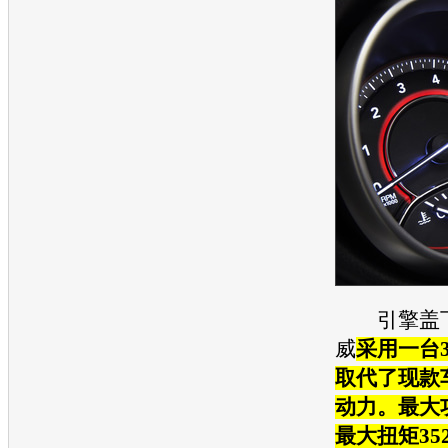
引擎盖下，
威
采用一台3.
取代了现款车型
动力。最大功
最大扭矩35