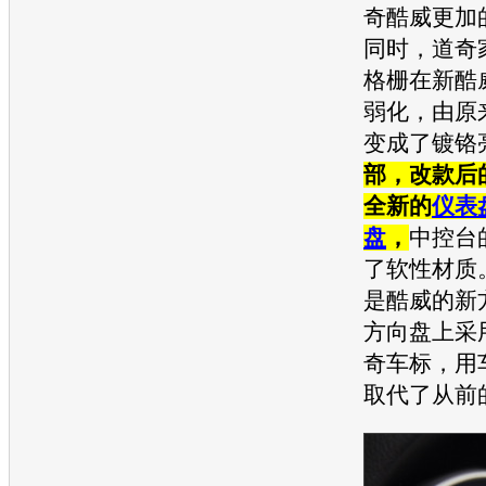
奇酷威
更加
同时，
道奇
格栅在
新酷
弱化，由原
变成了镀铬
部，改款后
全新的
仪表
盘
，
中控台
了软性材质
是
酷威
的新
方向盘
上采
奇
车标，用
取代了从前