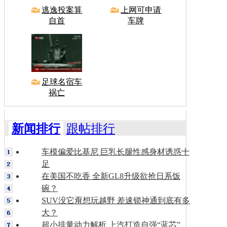
逃逸投案算
上网可申请
自首
车牌
足球名宿车
祸亡
新闻排行
跟帖排行
车模偏爱比基尼 巨乳长腿性感身材诱惑十
足
在美国不吃香 全新GL8升级欲抢日系饭
碗？
SUV没它甭想玩越野 差速锁神通到底有多
大？
超小排量动力解析 上汽打造自强“蓝芯”