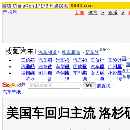
搜狐
ChinaRen
17173
焦点房地
产
搜狗
新闻
-
体育
-
S
-
娱乐
-
V
-
实用工具
更多>>
汽车频道
>
购车频道
>
新车资
讯
工信部
汽车图
汽车报
汽车销
车价计
车险计
>
油耗
片
价
量
算
算
汽车经
违章查
车型对
团购优
汽车投
广州车
20
销商
询
比
惠
诉
展
搜狗浏
图片欣
单词翻
车型查
女人宝
小说阅
车
览器
赏
译
询
典
读
购置税
汽车壁纸
美国车回归主流 洛杉