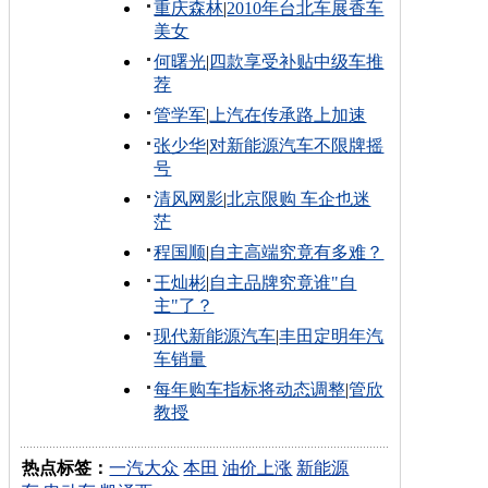
重庆森林
|
2010年台北车展香车
美女
何曙光
|
四款享受补贴中级车推
荐
管学军
|
上汽在传承路上加速
张少华
|
对新能源汽车不限牌摇
号
清风网影
|
北京限购 车企也迷
茫
程国顺
|
自主高端究竟有多难？
王灿彬
|
自主品牌究竟谁"自
主"了？
现代新能源汽车
|
丰田定明年汽
车销量
每年购车指标将动态调整
|
管欣
教授
热点标签：
一汽大众
本田
油价上涨
新能源