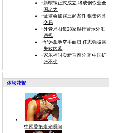
新鞍钢正式成立 将成钢铁业全
国老大
证监会披露三起案件 狙击内幕
交易
外管局召集28家银行警示外汇
违规
华远拿地空手而归 任志强披露
失败内幕
家乐福叫卖新马泰分店 中国扩
张不变
体坛花絮
中网香艳走光瞬间