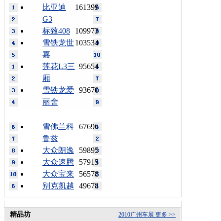
比亚迪
161399
G3
标致408
109973
雪铁龙世
103534
嘉
莲花L3三
95654
厢
雪铁龙爱
93670
丽舍
雪佛兰科
67696
鲁兹
大众朗逸
59895
大众速腾
57915
大众宝来
56578
别克凯越
49678
精品坊
2010广州车展
更多 >>