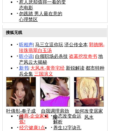
惹人厌却值得一看的变
态电影
勿践踏 男人最在意的
心理禁区
搜狐无线
听相声
|
马三立逗你玩
济公传全本
郭德纲-
珍珠翡翠白玉汤
听小说
|
白领职场必杀技
盗墓挖坟奇书
地
产风云大揭秘
新书
|
大风水-黄帝宅经
新锐解读
都市特种
兵全集
三国演义
叶倩彤-奉子成
自我调理肩劲
如何改变居家
禅商-企业家修
心态改变命运
婚
腰
风水
炼!
解析
经穴健康1点
养生12字诀孔