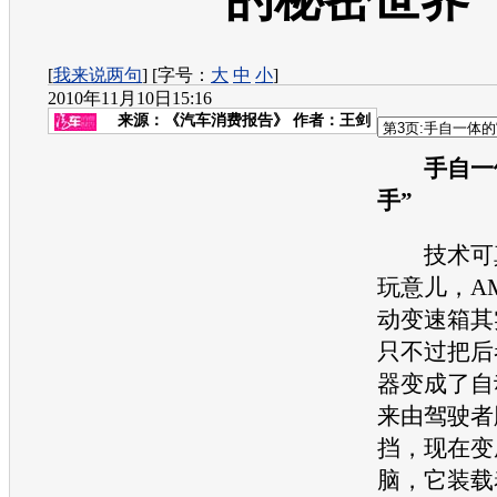
[
我来说两句
] [字号：
大
中
小
]
2010年11月10日15:16
来源：
《汽车消费报告》
作者：王剑
手自一体
手”
技术可真
玩意儿，A
动
变速箱
其
只不过把后
器变成了自
来由驾驶者
挡，现在变
脑，它装载