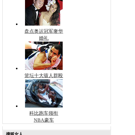
盘点奥运冠军奢华
婚礼
篮坛十大骇人群殴
科比跑车领衔
NBA豪车
搜狐女人