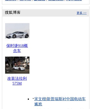
更多 >>
保时捷918概
念车
改装法拉利
575M
宋文楷
|
新普瑞斯衬中国电动车
尴尬