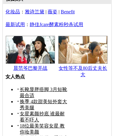
化妆品
：
雅诗兰黛
|
薇姿
|
Benefit
最新试用
：
静佳Jcare酵素粉秒杀试用
晨范爷巴黎开战
女性等不及80后丈夫长
大
女人热点
长靴显胖捂脚 3月短靴
最合适
换季 4款甜美短外套大
秀美腿
女星素颜抄底 谁最耐
看不吓人
18位最美笑容女星 教
你妆美颜