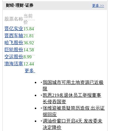
财经·理财·证券
更多 >>
当前
股票名称
价
晋亿实业
15.84
晋西车轴
21.81
哈飞股份
36.92
巨轮股份
14.58
交运股份
8.99
渤海活塞
12.44
更多
我国城市可用土地资源已近极
限
凯恩219名退休员工举报董事
长侵吞国资
张维迎被质疑简历造假 出示证
据回应
调油价窗口开启4天 发改委未
决定降价