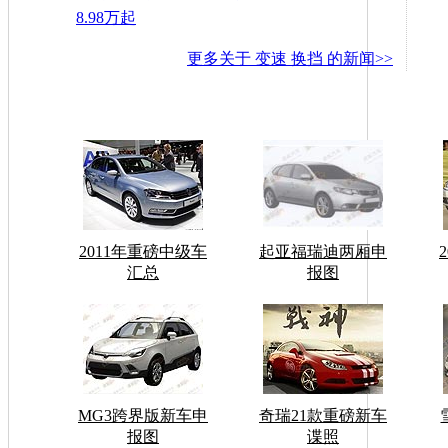
8.98万起
更多关于
变速 换挡
的新闻>>
2011年重磅中级车
起亚福瑞迪两厢申
汇总
报图
MG3跨界版新车申
奇瑞21款重磅新车
报图
谍照