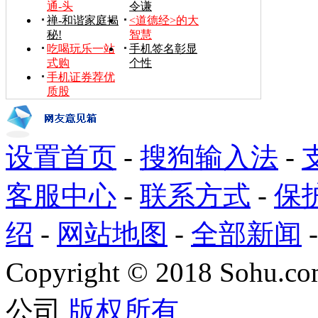
通-头
令谦
禅-和谐家庭揭
<道德经>的大
秘!
智慧
吃喝玩乐一站
手机签名彰显
式购
个性
手机证券荐优
质股
设置首页
-
搜狗输入法
-
客服中心
-
联系方式
-
保
绍
-
网站地图
-
全部新闻
Copyright
©
2018 Sohu.com
公司
版权所有