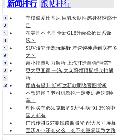
新闻排行
跟帖排行
车模偏爱比基尼 巨乳长腿性感身材诱惑十
足
在美国不吃香 全新GL8升级欲抢日系饭
碗？
SUV没它甭想玩越野 差速锁神通到底有多
大？
超小排量动力解析 上汽打造自强“蓝芯”
更大更宜家 一汽-大众蔚领顶配版实拍解
析
颜值有提升 斯柯达新款明锐官图赏析
不想追尾？老司机都说一定要远离这6种
车！
理性买车必须克服的5大“毛病”91.3%的中
国人都有
广汽传祺GS7测试谍照曝光 配大尺寸屏幕
宝沃2017还会火么，会不会重复观致之路