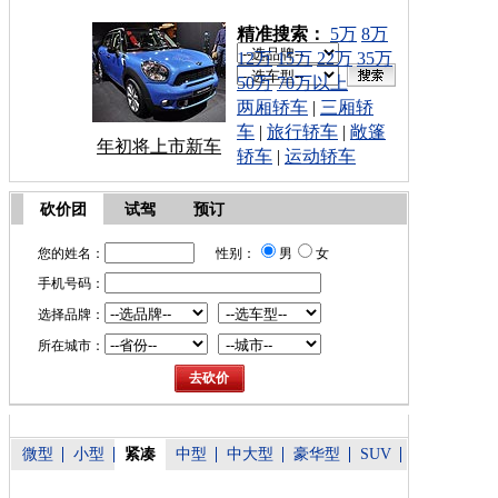
车型搜索：
精准搜索：
5万
8万
12万
15万
22万
35万
50万
70万以上
两厢轿车
|
三厢轿
车
|
旅行轿车
|
敞篷
年初将上市新车
轿车
|
运动轿车
砍价团
试驾
预订
您的姓名：
性别：
男
女
手机号码：
选择品牌：
所在城市：
微型
小型
紧凑
中型
中大型
豪华型
SUV