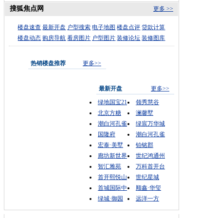
搜狐焦点网
更多 >>
楼盘速查
最新开盘
户型搜索
电子地图
楼盘点评
贷款计算
楼盘动态
购房导航
看房图片
户型图片
装修论坛
装修图库
热销楼盘推荐
更多>>
最新开盘
更多>>
绿地国宝21
领秀慧谷
北京方糖
澜馨墅
潮白河孔雀
绿宸万华城
国隆府
潮白河孔雀
宏泰·美墅
铂铭郡
廊坊新世界
世纪鸿通州
智汇雅苑
万科首开台
首开熙悦山
世纪星城
首城国际中
顺鑫·华玺
绿城·御园
远洋一方