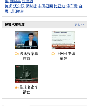
车
电动车
凯泽西
路虎
沃尔沃
保时捷
丰田召回
比亚迪
停车费
自
燃
以旧换新
搜狐汽车视频
更多 >>
逃逸投案算
上网可申请
自首
车牌
足球名宿车
祸亡