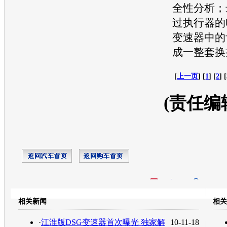
全性分析；
过执行器的
变速器中的
成一整套换
[
上一页
] [
1
] [
2
] 
(责任编
开心网
人人网
豆瓣
相关新闻
相关
转发至：
·
江淮版DSG变速器首次曝光 独家解
10-11-18