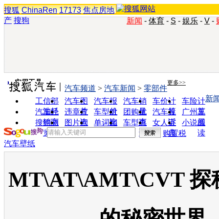
搜狐
ChinaRen
17173
焦点房地
产
搜狗
新闻
-
体育
-
S
-
娱乐
-
V
-
实用工具
更多>>
汽车频道
>
汽车新闻
>
零部件
新
工信部
汽车图
汽车报
汽车销
车价计
车险计
油耗
片
价
量
算
算
汽车经
违章查
车型对
团购优
汽车投
广州车
销商
询
比
惠
诉
展
搜狗浏
图片欣
单词翻
车型查
女人宝
小说阅
览器
赏
译
询
典
读
购置税
汽车壁纸
MT\AT\AMT\CVT
的秘密世界