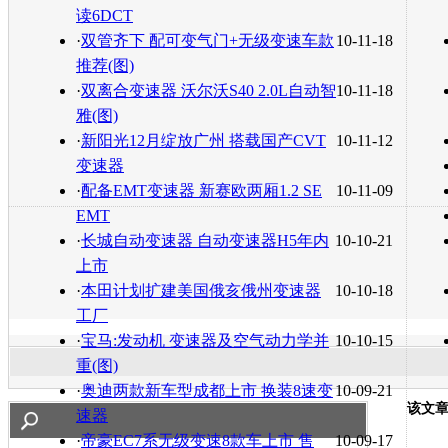
读6DCT
·
双管齐下 配可变气门+无级变速车款
10-11-18
推荐(图)
·
双离合变速器 沃尔沃S40 2.0L自动智
10-11-18
雅(图)
·
新阳光12月绽放广州 搭载国产CVT
10-11-12
变速器
·
配备EMT变速器 新赛欧两厢1.2 SE
10-11-09
EMT
·
长城自动变速器 自动变速器H5年内
10-10-21
上市
·
本田计划扩建美国俄亥俄州变速器
10-10-18
工厂
·
宝马:发动机 变速器及空气动力学并
10-10-15
重(图)
·
奥迪两款新车型成都上市 换装8速变
10-09-21
该文
速器
·
帝豪EC7系无级变速8款车上市 售
10-09-17