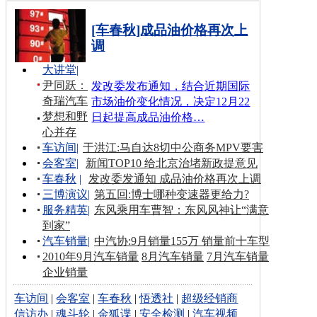
[车春秋]成品油价格再次上
调
大讲堂
|
尹同跃：
发改委发布通知，结合近期国际
奇瑞汽车
市场油价变化情况，决定12月22
梦想和野
日起提高成品油价格…
心并存
车访间
|
于洪江:马自达8切中公商务MPV要害
会客室
|
新闻TOP10 给北京治堵新政提意见
车春秋
|
发改委发通知 成品油价格再次上调
三博演议
|
第五回:博士哪种变速器更给力?
服务精英
|
东风乘用车曹智：东风风神让“满意
到家”
汽车销量
|
中汽协:9月销量155万 销量前十车型
2010年9月汽车销量
8月汽车销量
7月汽车销量
企业销量
车访间
|
会客室
|
车春秋
|
悟透社
|
超级经销商
信访办
|
魂斗轮
|
金狐谍
|
安全检测
|
汽车视频