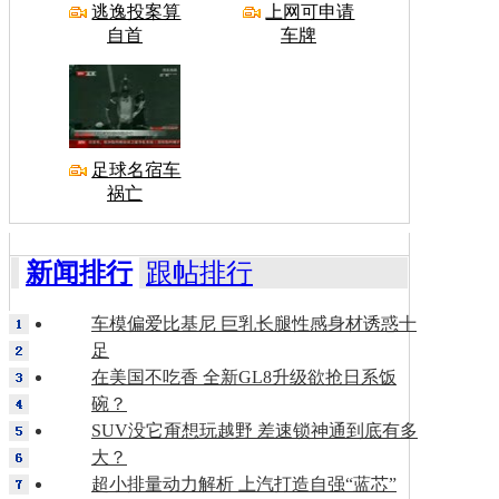
逃逸投案算
上网可申请
自首
车牌
足球名宿车
祸亡
新闻排行
跟帖排行
车模偏爱比基尼 巨乳长腿性感身材诱惑十
足
在美国不吃香 全新GL8升级欲抢日系饭
碗？
SUV没它甭想玩越野 差速锁神通到底有多
大？
超小排量动力解析 上汽打造自强“蓝芯”