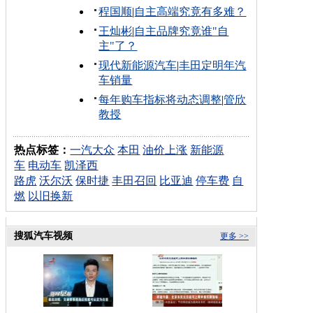
程国顺
|
自主高端究竟有多难？
王灿彬
|
自主品牌究竟谁"自
主"了？
现代新能源汽车
|
丰田定明年汽
车销量
每年购车指标将动态调整
|
管欣
教授
热点标签：
一汽大众
本田
油价上涨
新能源
车
电动车
凯泽西
路虎
沃尔沃
保时捷
丰田召回
比亚迪
停车费
自
燃
以旧换新
搜狐汽车视频
更多 >>