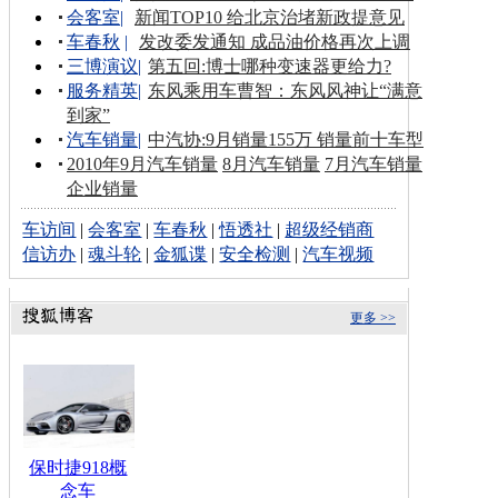
会客室
|
新闻TOP10 给北京治堵新政提意见
车春秋
|
发改委发通知 成品油价格再次上调
三博演议
|
第五回:博士哪种变速器更给力?
服务精英
|
东风乘用车曹智：东风风神让“满意
到家”
汽车销量
|
中汽协:9月销量155万 销量前十车型
2010年9月汽车销量
8月汽车销量
7月汽车销量
企业销量
车访间
|
会客室
|
车春秋
|
悟透社
|
超级经销商
信访办
|
魂斗轮
|
金狐谍
|
安全检测
|
汽车视频
更多 >>
保时捷918概
念车