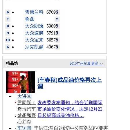
雪佛兰科
67696
鲁兹
大众朗逸
59895
大众速腾
57915
大众宝来
56578
别克凯越
49678
精品坊
2010广州车展
更多 >>
[车春秋]成品油价格再次上
调
大讲堂
|
尹同跃：
发改委发布通知，结合近期国际
奇瑞汽车
市场油价变化情况，决定12月22
梦想和野
日起提高成品油价格…
心并存
车访间
|
于洪江:马自达8切中公商务MPV要害