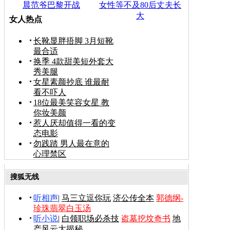
晨范爷巴黎开战
女性等不及80后丈夫长
大
女人热点
长靴显胖捂脚 3月短靴
最合适
换季 4款甜美短外套大
秀美腿
女星素颜抄底 谁最耐
看不吓人
18位最美笑容女星 教
你妆美颜
惹人厌却值得一看的变
态电影
勿践踏 男人最在意的
心理禁区
搜狐无线
听相声
|
马三立逗你玩
济公传全本
郭德纲-
珍珠翡翠白玉汤
听小说
|
白领职场必杀技
盗墓挖坟奇书
地
产风云大揭秘