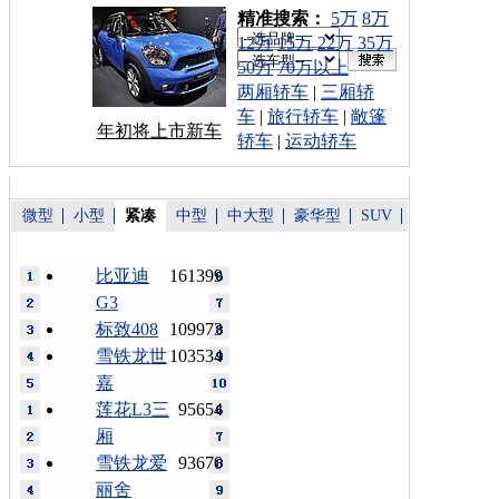
车型搜索：
精准搜索：
5万
8万
12万
15万
22万
35万
50万
70万以上
两厢轿车
|
三厢轿
车
|
旅行轿车
|
敞篷
年初将上市新车
轿车
|
运动轿车
微型
小型
紧凑
中型
中大型
豪华型
SUV
比亚迪
161399
G3
标致408
109973
雪铁龙世
103534
嘉
莲花L3三
95654
厢
雪铁龙爱
93670
丽舍