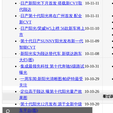
转发至：
·
日产新阳光下月首发 搭载新CVT取
10-11-11
代颐达
·
日产第十代阳光将在广州首发 配全
10-11-11
新CVT
·
日产阳光/荣威W5上榜 56款新车将上
10-11-10
市
·
第十代日产SUNNY阳光发布新一代
10-11-09
智能CVT
·
新阳光实为颐达替代车 新骐达跑车
10-11-08
大灯(图)
·
集成最领先科技 第十代奔驰S级路试
10-10-31
曝光
·
一周车闻:新阳光清晰图/帕萨特最受
10-10-29
关注
·
定位高于颐达 曝第十代阳光量产效
10-10-26
看过
果图
·
第十代阳光12月发布 源于全新中级
10-10-20
车平台(图)