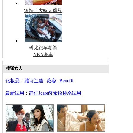
篮坛十大骇人群殴
科比跑车领衔
NBA豪车
搜狐女人
化妆品
：
雅诗兰黛
|
薇姿
|
Benefit
最新试用
：
静佳Jcare酵素粉秒杀试用