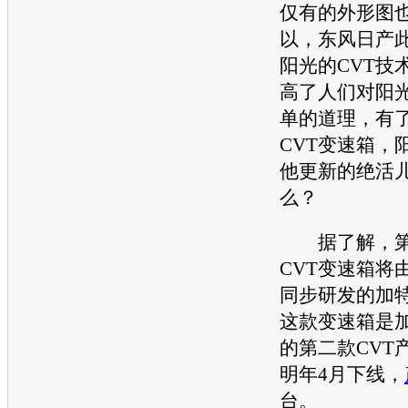
仅有的外形图
以，
东风日产
阳光
的CVT技
高了人们对
阳
单的道理，有
CVT
变速箱
，
他更新的绝活
么？
据了解，第
CVT
变速箱
将
同步研发的加
这款
变速箱
是
的第二款CVT
明年4月下线，
台。