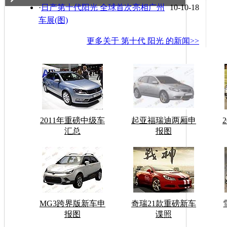
·
日产第十代阳光 全球首次亮相广州
10-10-18
车展(图)
更多关于
第十代 阳光
的新闻>>
2011年重磅中级车
起亚福瑞迪两厢申
汇总
报图
MG3跨界版新车申
奇瑞21款重磅新车
报图
谍照