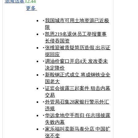
渤海活塞
12.44
更多
我国城市可用土地资源已近极
限
凯恩219名退休员工举报董事
长侵吞国资
张维迎被质疑简历造假 出示证
据回应
调油价窗口开启4天 发改委未
决定降价
新鞍钢正式成立 将成钢铁业全
国老大
证监会披露三起案件 狙击内幕
交易
外管局召集28家银行警示外汇
违规
华远拿地空手而归 任志强披露
失败内幕
家乐福叫卖新马泰分店 中国扩
张不变