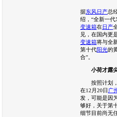
据
东风日产
总
绍，“全新一代XT
变速箱
在
日产
见，在国内更
变速箱
将与全
第十代
阳光
的
合”。
小荷才露尖
按照计划，
在12月20日
广
发，可能是因
够好，关于第
细节目前尚无