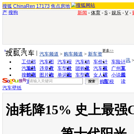
搜狐
ChinaRen
17173
焦点房地
产
搜狗
新闻
-
体育
-
S
-
娱乐
-
V
-
实用工具
更多>>
汽车频道
>
购车频道
>
新车资
讯
工信部
汽车图
汽车报
汽车销
车价计
车险计
油耗
片
价
量
算
算
汽车经
违章查
车型对
团购优
汽车投
广州车
销商
询
比
惠
诉
展
搜狗浏
图片欣
单词翻
车型查
女人宝
小说阅
览器
赏
译
询
典
读
购置税
汽车壁纸
油耗降15% 史上最强
第十代阳光