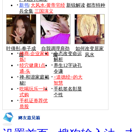
新书
|
大风水-黄帝宅经
新锐解读
都市特种
兵全集
三国演义
叶倩彤-奉子成
自我调理肩劲
如何改变居家
禅商-企业家修
心态改变命运
婚
腰
风水
炼!
解析
经穴健康1点
养生12字诀孔
通-头
令谦
禅-和谐家庭揭
<道德经>的大
秘!
智慧
吃喝玩乐一站
手机签名彰显
式购
个性
手机证券荐优
质股