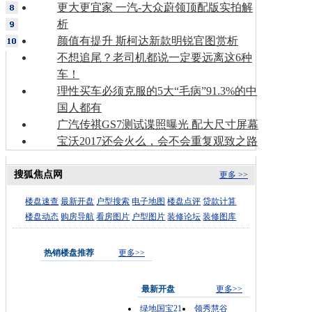
更大更宜家 一汽-大众蔚领顶配版实拍解
析
颜值有提升 斯柯达新款明锐官图赏析
不想追尾？老司机都说一定要远离这6种
车！
理性买车必须克服的5大“毛病”91.3%的中
国人都有
广汽传祺GS7测试谍照曝光 配大尺寸屏幕
宝沃2017还会火么，会不会重复观致之路
搜狐焦点网
更多 >>
楼盘速查
最新开盘
户型搜索
电子地图
楼盘点评
贷款计算
楼盘动态
购房导航
看房图片
户型图片
装修论坛
装修图库
热销楼盘推荐
更多>>
最新开盘
更多>>
绿地国宝21
领秀慧谷