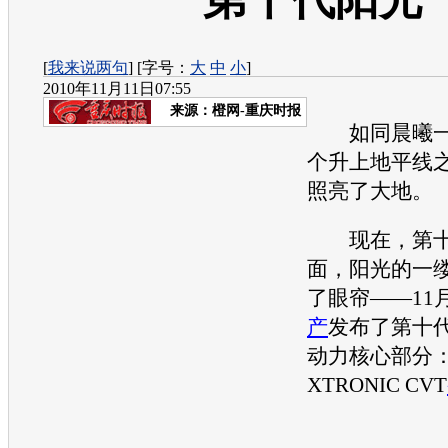
[
我来说两句
] [字号：
大
中
小
]
2010年11月11日07:55
来源：
橙网-重庆时报
如同晨曦一
个升上地平线
照亮了大地。
现在，第十
面，
阳光
的一
了眼帘——11
产
发布了第十
动力核心部分
XTRONIC CVT