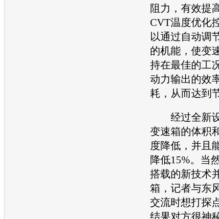
阻力，有效提
CVT温度优化
以通过自动调节
的机能，使变
持在最佳的工
动力输出的效
耗，从而达到
经过全新设
变速箱
的体积
度降低，并且
降低15%。当
搭载的新技术
箱
，记者与
东
交流时想打探
结果对方很神秘