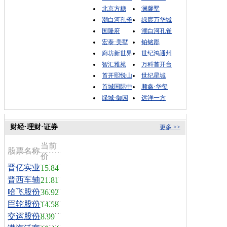
北京方糖
澜馨墅
潮白河孔雀
绿宸万华城
国隆府
潮白河孔雀
宏泰·美墅
铂铭郡
廊坊新世界
世纪鸿通州
智汇雅苑
万科首开台
首开熙悦山
世纪星城
首城国际中
顺鑫·华玺
绿城·御园
远洋一方
财经·理财·证券
更多 >>
当前
股票名称
价
晋亿实业
15.84
晋西车轴
21.81
哈飞股份
36.92
巨轮股份
14.58
交运股份
8.99