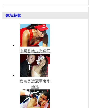
体坛花絮
中网香艳走光瞬间
盘点奥运冠军奢华
婚礼