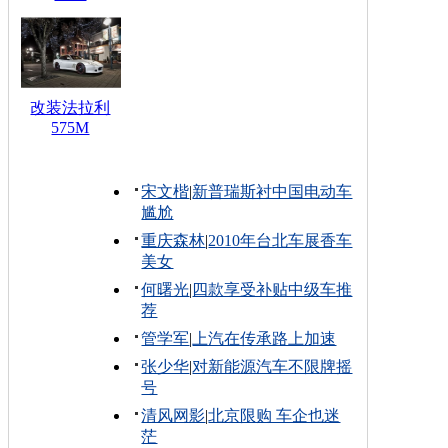
改装法拉利
575M
宋文楷
|
新普瑞斯衬中国电动车
尴尬
重庆森林
|
2010年台北车展香车
美女
何曙光
|
四款享受补贴中级车推
荐
管学军
|
上汽在传承路上加速
张少华
|
对新能源汽车不限牌摇
号
清风网影
|
北京限购 车企也迷
茫