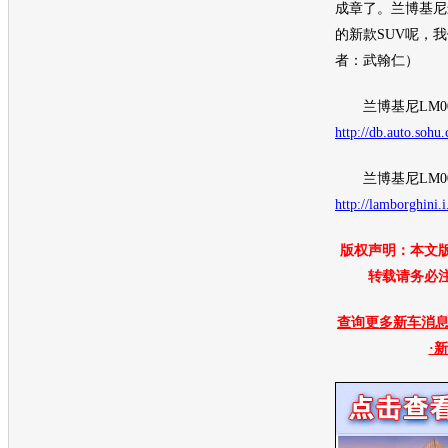
成章了。
兰博基尼
的新款
SUV
呢，我
者：武翰仁）
兰博基尼
LM
http://db.auto.soh
兰博基尼
LM
http://lamborghini.
版权声明：本文
转载请务必
查询更多新车消息 
·