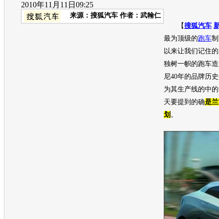
2010年11月11日09:25
来源：
搜狐汽车
作者：武翰仁
【
搜狐汽车
最为顶级的
跑车
制
以来让我们记住的
独树一帜的
跑车
造
尼
40年的品牌历
为其生产线的中的
天要提到的确
是
兰
划
。