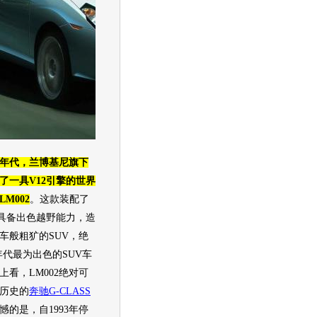
0年代，
兰博基尼
旗下
了一具V12引擎的世界
LM002
。这款装配了
，具备出色越野能力，造
车
般粗犷的
SUV
，绝
0年代最为出色的
SUV
车
看，LM002绝对可
年历史的
奔驰
G-CLASS
的是，自1993年停