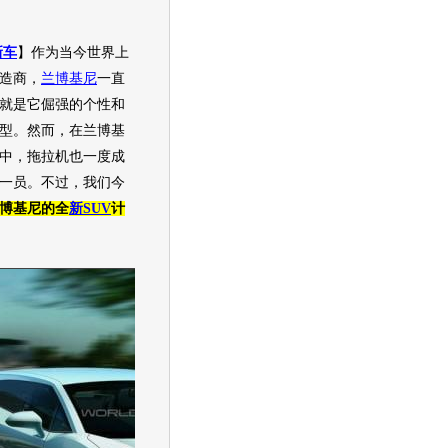
新车
】作为当今世界上
造商，
兰博基尼
一直
就是它倔强的个性和
型。然而，在
兰博基
史中，拖拉机也一度成
一员。不过，我们今
博基尼
的全
新SUV
计