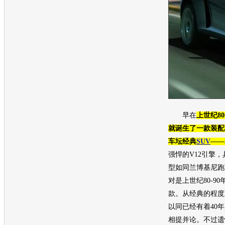
早在
上世纪8
就诞生了一款装配
车坛经典
SUV
——
强悍的V12引擎
型如同
兰博基尼
跑
对是上世纪80-9
款。从经典的程度上
以同已经有着40
相提并论。不过遗憾