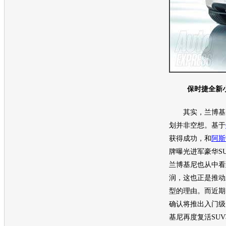
保时捷全新小型
其实，
兰博基
划并非空想。基于
获得成功，和
阿斯
牌曝光进军豪华
S
兰博基尼
也从中看
润，这也正是推动
型的理由。而近期
确认将推出入门级的
基尼
再度复活
SUV