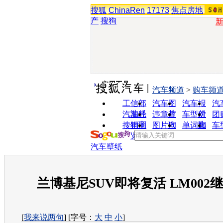
搜狐
ChinaRen
17173
焦点房地
产
搜狗
实用工具
汽车频道
>
购车频
工信部
汽车图
汽车报
汽
油耗
片
价
汽车经
违章查
车型对
团
销商
询
比
搜狗浏
图片欣
单词翻
车
览器
赏
译
汽车壁纸
兰博基尼SUV即将复活 LM002
[
我来说两句
] [字号：
大
中
小
]