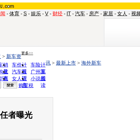
新闻
-
体育
-
S
-
娱乐
-
V
-
财经
-
IT
-
汽车
-
房产
-
家居
-
女人
-
视
更多>>
道
>
新车资
讯
>
最新上市
>
海外新车
车销
车价计
车险计
量
算
算
购优
汽车投
广州车
惠
诉
展
型查
女人宝
小说阅
询
典
读
购置税
继任者曝光