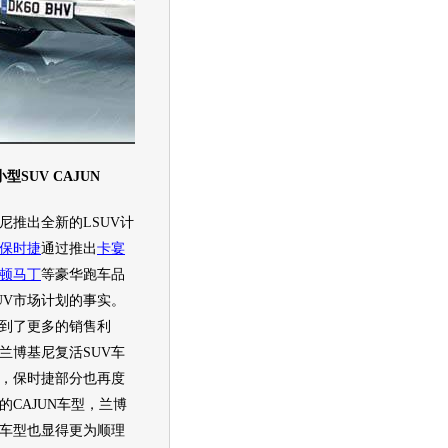
SUV CAJUN
尼
推出全新的L
SUV
计
保时捷
通过推出
卡宴
顿马丁
等豪华
跑车
品
UV
市场计划的事实。
到了更多的销售利
兰博基尼
复活
SUV
车
，
保时捷
部分也再度
CAJUN车型，
兰博
车型也显得更为顺理