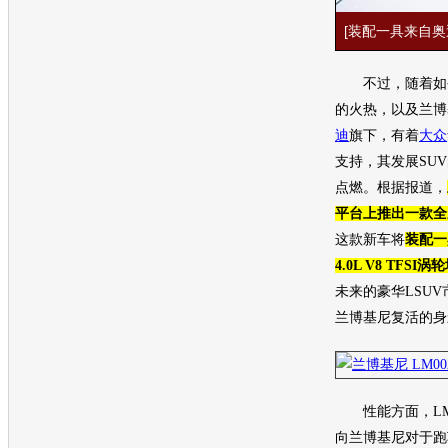
[装配一具来自奥迪
不过，随着如
的火热，以及
兰博
迪
旗下，有着
大众
支持，其发展
SUV
点燃。根据报道，
平台上推出一款全
这款
新车
将
装配一
4.0L V8 TFS
未来的豪华L
SUV
兰博基尼
复活的身
性能方面，LM0
向
兰博基尼
对于
跑