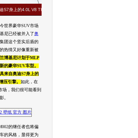
S7身上的4.0L V8 TFSI涡轮增压引擎]
今世界豪华
SUV
市场
基尼
已经被并入了
奥
集团这个坚实后盾的
的热情又好像重新被
兰博基尼
计划于MLP
新的豪华
SUV
车型。
具来自
奥迪
S7身上的
I涡轮增压引擎。
如此，在
市场，我们很可能看到
影。
02的继任者也将偏
车
的风格，显得更为