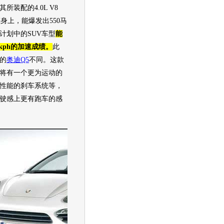
所装配的4.0L V8
擎身上，能爆发出550马
计划中的
SUV
车型
能
0kph的加速成绩。
此
的
奥迪Q5
不同。这款
也将有一个更为运动的
性能的刹车系统等，
驶感上更有
跑车
的感