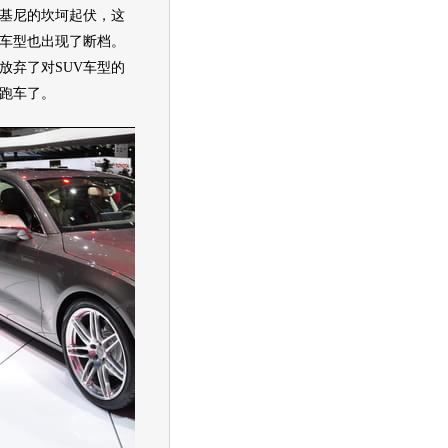
基尼
的坎坷起伏，这
车型也出现了断档。
放弃了对
SUV
车型的
跑车
了。