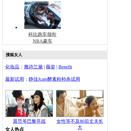
科比跑车领衔
NBA豪车
搜狐女人
化妆品
：
雅诗兰黛
|
薇姿
|
Benefit
最新试用
：
静佳Jcare酵素粉秒杀试用
晨范爷巴黎开战
女性等不及80后丈夫长
大
女人热点