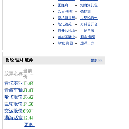
国隆府
潮白河孔雀
宏泰·美墅
铂铭郡
廊坊新世界
世纪鸿通州
智汇雅苑
万科首开台
首开熙悦山
世纪星城
首城国际中
顺鑫·华玺
绿城·御园
远洋一方
财经·理财·证券
更多 >>
当前
股票名称
价
晋亿实业
15.84
晋西车轴
21.81
哈飞股份
36.92
巨轮股份
14.58
交运股份
8.99
渤海活塞
12.44
更多