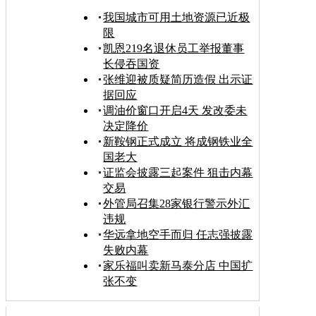
我国城市可用土地资源已近极
限
凯恩219名退休员工举报董事
长侵吞国资
张维迎被质疑简历造假 出示证
据回应
调油价窗口开启4天 发改委未
决定降价
新鞍钢正式成立 将成钢铁业全
国老大
证监会披露三起案件 狙击内幕
交易
外管局召集28家银行警示外汇
违规
华远拿地空手而归 任志强披露
失败内幕
家乐福叫卖新马泰分店 中国扩
张不变