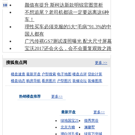
颜值有提升 斯柯达新款明锐官图赏析
不想追尾？老司机都说一定要远离这6种
车！
理性买车必须克服的5大“毛病”91.3%的中
国人都有
广汽传祺GS7测试谍照曝光 配大尺寸屏幕
宝沃2017还会火么，会不会重复观致之路
搜狐焦点网
更多 >>
楼盘速查
最新开盘
户型搜索
电子地图
楼盘点评
贷款计算
楼盘动态
购房导航
看房图片
户型图片
装修论坛
装修图库
热销楼盘推荐
更多>>
最新开盘
更多>>
绿地国宝21
领秀慧谷
北京方糖
澜馨墅
潮白河孔雀
绿宸万华城