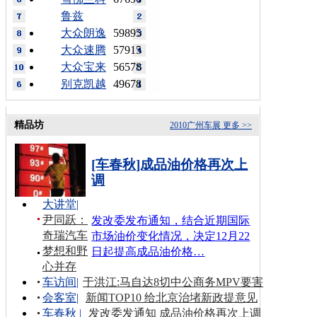
鲁兹
大众朗逸
59895
大众速腾
57915
大众宝来
56578
别克凯越
49678
精品坊
2010广州车展
更多 >>
[车春秋]成品油价格再次上
调
大讲堂
|
尹同跃：
发改委发布通知，结合近期国际
奇瑞汽车
市场油价变化情况，决定12月22
梦想和野
日起提高成品油价格…
心并存
车访间
|
于洪江:马自达8切中公商务MPV要害
会客室
|
新闻TOP10 给北京治堵新政提意见
车春秋
|
发改委发通知 成品油价格再次上调