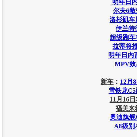
明年日内
尔夫6
洛杉矶车展
伊兰特
超级跑车
拉蒂将推
明年日内
MPV
新车
：
12月
雪铁龙C
11月16
福美来
奥迪旗舰
A8级别