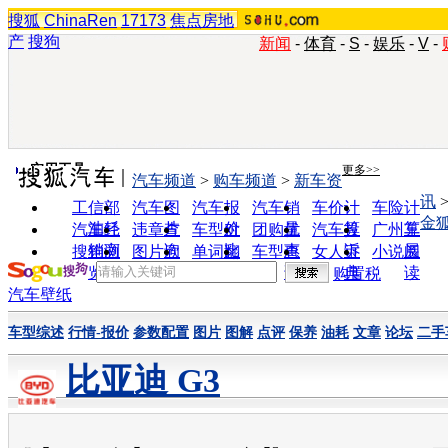
搜狐
ChinaRen
17173
焦点房地
产
搜狗
新闻
-
体育
-
S
-
娱乐
-
V
-
实用工具
更多>>
汽车频道
>
购车频道
>
新车资
讯
工信部
汽车图
汽车报
汽车销
车价计
车险计
金
油耗
片
价
量
算
算
汽车经
违章查
车型对
团购优
汽车投
广州车
销商
询
比
惠
诉
展
搜狗浏
图片欣
单词翻
车型查
女人宝
小说阅
览器
赏
译
询
典
读
购置税
汽车壁纸
车型综述
行情-报价
参数配置
图片
图解
点评
保养
油耗
文章
论坛
二手
比亚迪 G3