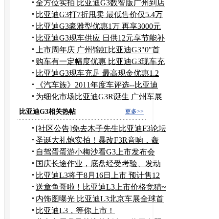
全方位实拍 比亚迪G3数智版广州到店
比亚迪G3打7折甩卖 最低售价仅5.4万
元
比亚迪G3豪雅型优惠1万 再享3000元
补贴
比亚迪G3现车供应 日供12元享节能补
贴
上市周年庆 广州锦虹比亚迪G3"0"首
付
购车有一定幅度优惠 比亚迪G3现车充
足
比亚迪G3现车充足 最高现金优惠1.2
万元
《汽车族》2011年度车评选--比亚迪
G3
为细化市场比亚迪G3R诞生 广州车展
上市
比亚迪G3相关热帖
更多>>
[社区公告]免去木子先生比亚迪F3论坛
斑竹职务
圣诞大礼炮实拍！暴改F3R音响，轰
炸机飞过来！
自驾蛋蛋游小梅沙看G3上市发布会
国庆长途作业，底盘经受考验、发动
机故障灯亮起虚惊一
比亚迪L3将于8月16日上市 预计售12
万起!
送章鱼哥啦！比亚迪L3上市价格竞猜~
内饰图曝光 比亚迪L3北京车展全球首
发
比亚迪L3，等你上市！