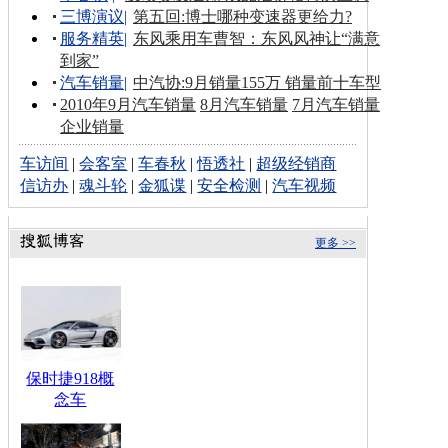
三博演议
|
第五回:博士哪种变速器更给力?
服务精英
|
东风乘用车曹智：东风风神让“满意
到家”
汽车销量
|
中汽协:9月销量155万 销量前十车型
2010年9月汽车销量
8月汽车销量
7月汽车销量
企业销量
车访间
|
会客室
|
车春秋
|
悟透社
|
超级经销商
信访办
|
魂斗轮
|
金狐谍
|
安全检测
|
汽车视频
更多 >>
保时捷918概
念车