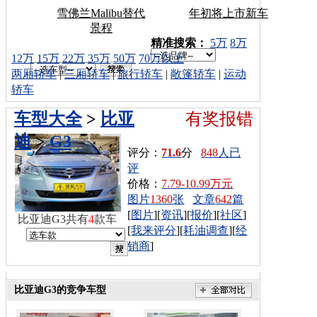
雪佛兰Malibu替代
年初将上市新车
景程
车型搜索：
精准搜索：
5万
8万
12万
15万
22万
35万
50万
70万以上
两厢轿车
|
三厢轿车
|
旅行轿车
|
敞篷轿车
|
运动
轿车
车型大全
>
比亚
有奖报错
迪
>
G3
评分：
71.6
分
848
人已
评
价格：
7.79-10.99万元
图片
1360
张
文章
642
篇
[
图片
][
资讯
][
报价
][
社区
]
比亚迪G3共有
4
款车
[
我来评分
][
耗油调查
][
经
销商
]
比亚迪G3的竞争车型