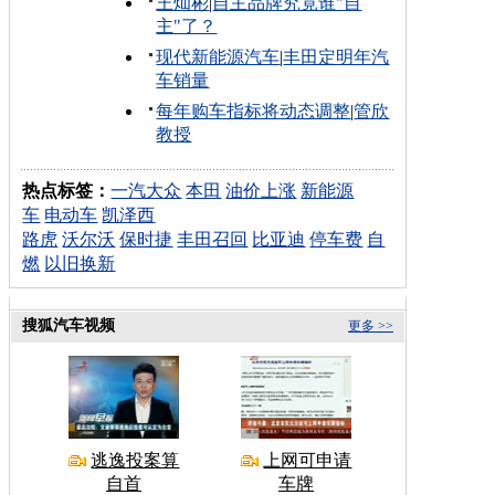
王灿彬
|
自主品牌究竟谁"自
主"了？
现代新能源汽车
|
丰田定明年汽
车销量
每年购车指标将动态调整
|
管欣
教授
热点标签：
一汽大众
本田
油价上涨
新能源
车
电动车
凯泽西
路虎
沃尔沃
保时捷
丰田召回
比亚迪
停车费
自
燃
以旧换新
搜狐汽车视频
更多 >>
逃逸投案算
上网可申请
自首
车牌