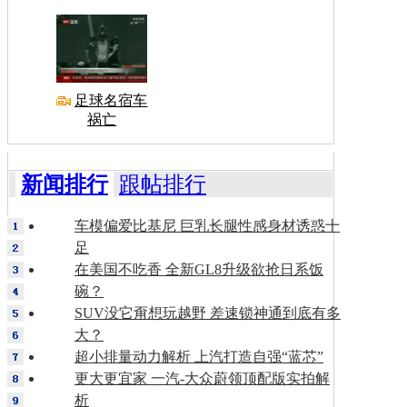
足球名宿车
祸亡
新闻排行
跟帖排行
车模偏爱比基尼 巨乳长腿性感身材诱惑十
足
在美国不吃香 全新GL8升级欲抢日系饭
碗？
SUV没它甭想玩越野 差速锁神通到底有多
大？
超小排量动力解析 上汽打造自强“蓝芯”
更大更宜家 一汽-大众蔚领顶配版实拍解
析