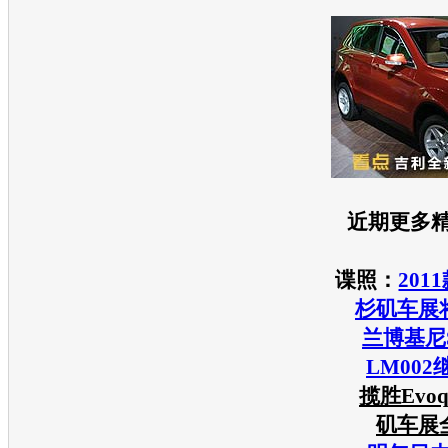
近期更多
谍照：
201
杉矶车展
兰博基尼
LM00
揽胜Evo
矶车展