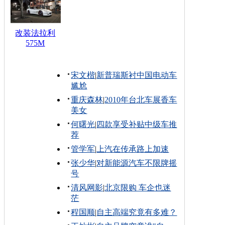
改装法拉利
575M
宋文楷
|
新普瑞斯衬中国电动车
尴尬
重庆森林
|
2010年台北车展香车
美女
何曙光
|
四款享受补贴中级车推
荐
管学军
|
上汽在传承路上加速
张少华
|
对新能源汽车不限牌摇
号
清风网影
|
北京限购 车企也迷
茫
程国顺
|
自主高端究竟有多难？