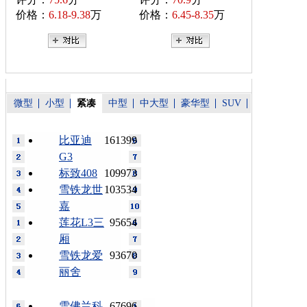
价格：
6.18-9.38
万
价格：
6.45-8.35
万
微型
小型
紧凑
中型
中大型
豪华型
SUV
比亚迪
161399
G3
标致408
109973
雪铁龙世
103534
嘉
莲花L3三
95654
厢
雪铁龙爱
93670
丽舍
雪佛兰科
67696