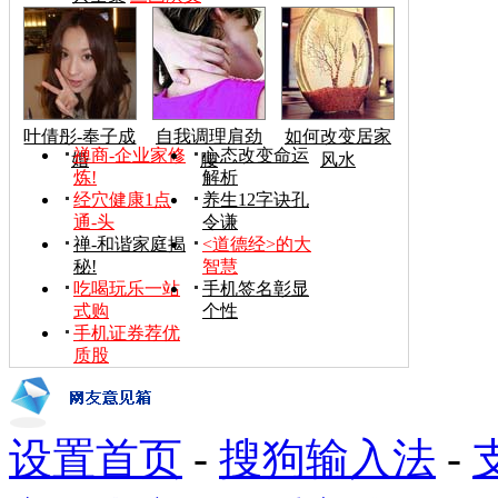
叶倩彤-奉子成
自我调理肩劲
如何改变居家
禅商-企业家修
心态改变命运
婚
腰
风水
炼!
解析
经穴健康1点
养生12字诀孔
通-头
令谦
禅-和谐家庭揭
<道德经>的大
秘!
智慧
吃喝玩乐一站
手机签名彰显
式购
个性
手机证券荐优
质股
设置首页
-
搜狗输入法
-