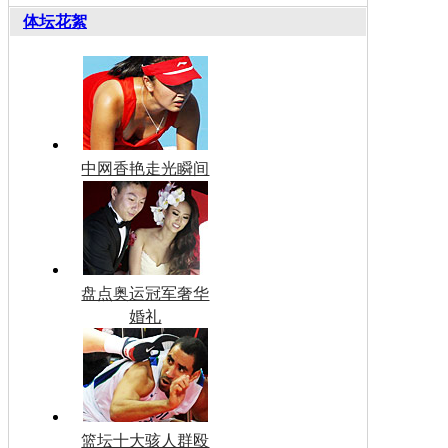
体坛花絮
中网香艳走光瞬间
盘点奥运冠军奢华
婚礼
篮坛十大骇人群殴