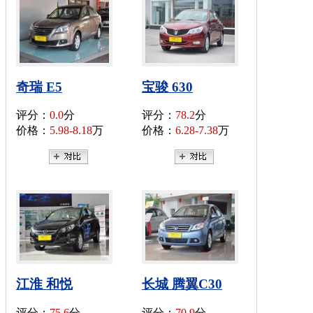
奇瑞 E5
宝骏 630
评分：
0.0
分
评分：
78.2
分
价格：
5.98-8.18
万
价格：
6.28-7.38
万
江淮 和悦
长城 腾翼C30
评分：
75.6
分
评分：
70.9
分