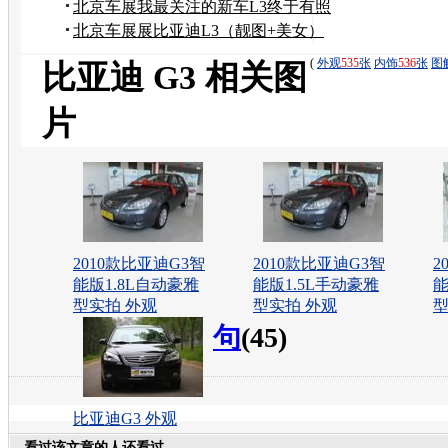
北京车展我最关注的新车L3终于有照
片了
北京车展展比亚迪L3（靓图+美女）
(
外观
535
张
内饰
536
张
图
比亚迪 G3 相关图
片
2010款比亚迪G3智
2010款比亚迪G3智
2
能版1.8L自动豪雅
能版1.5L手动豪雅
能
型实拍 外观
型实拍 外观
型
句
(45)
比亚迪G3 外观
看过该文章的人还看过