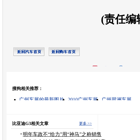
(责任编
开心网
人人网
豆瓣
搜狗相关推荐：
转发至：
广州车展的最新图片
2010广州车展
广州琶洲车展
广州车展门票
广州车展在什么时候
广州国庆车展
广州十一车展
北京车展
摩托车跑车车展
成都车展
比亚迪G3相关文章
更多 >>
明年车政不“给力”用“神马”之称销售