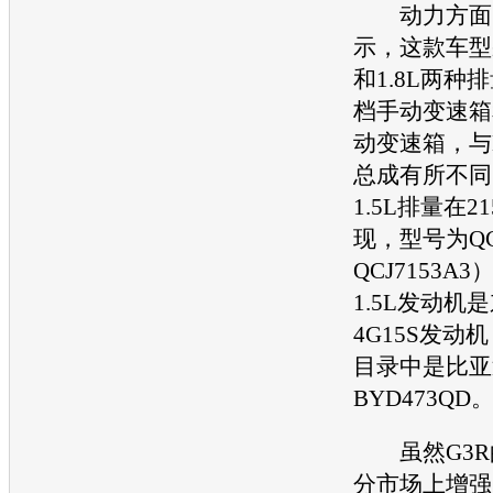
动力方面，
示，这款车型采
和1.8L两种
档手动变速箱
动变速箱，与
总成有所不同
1.5L排量在
现，型号为QCJ
QCJ7153A
1.5L发动机
4G15S发动
目录中是比亚
BYD473QD
虽然G3R
分市场上增强