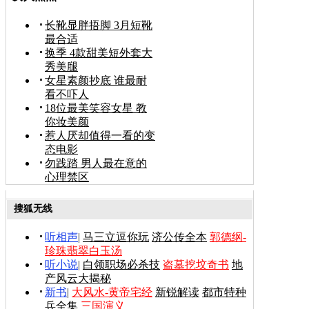
长靴显胖捂脚 3月短靴
最合适
换季 4款甜美短外套大
秀美腿
女星素颜抄底 谁最耐
看不吓人
18位最美笑容女星 教
你妆美颜
惹人厌却值得一看的变
态电影
勿践踏 男人最在意的
心理禁区
搜狐无线
听相声
|
马三立逗你玩
济公传全本
郭德纲-
珍珠翡翠白玉汤
听小说
|
白领职场必杀技
盗墓挖坟奇书
地
产风云大揭秘
新书
|
大风水-黄帝宅经
新锐解读
都市特种
兵全集
三国演义