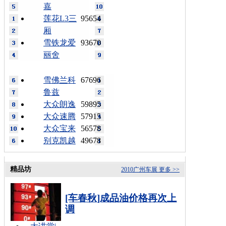
嘉
莲花L3三
95654
厢
雪铁龙爱
93670
丽舍
雪佛兰科
67696
鲁兹
大众朗逸
59895
大众速腾
57915
大众宝来
56578
别克凯越
49678
精品坊
2010广州车展
更多 >>
[车春秋]成品油价格再次上
调