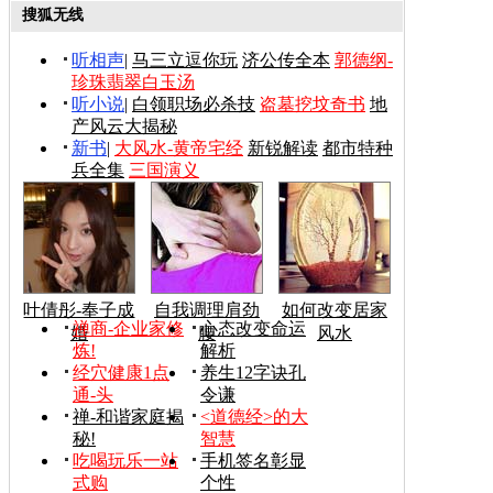
搜狐无线
听相声
|
马三立逗你玩
济公传全本
郭德纲-
珍珠翡翠白玉汤
听小说
|
白领职场必杀技
盗墓挖坟奇书
地
产风云大揭秘
新书
|
大风水-黄帝宅经
新锐解读
都市特种
兵全集
三国演义
叶倩彤-奉子成
自我调理肩劲
如何改变居家
禅商-企业家修
心态改变命运
婚
腰
风水
炼!
解析
经穴健康1点
养生12字诀孔
通-头
令谦
禅-和谐家庭揭
<道德经>的大
秘!
智慧
吃喝玩乐一站
手机签名彰显
式购
个性