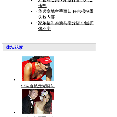
违规
华远拿地空手而归 任志强披露
失败内幕
家乐福叫卖新马泰分店 中国扩
张不变
体坛花絮
中网香艳走光瞬间