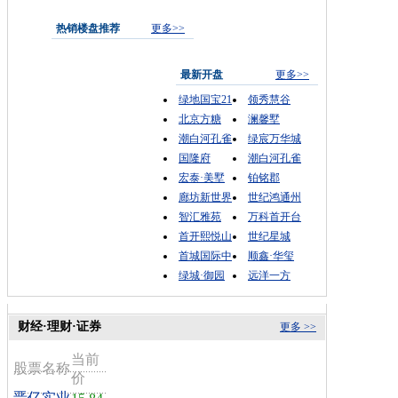
热销楼盘推荐
更多>>
最新开盘
更多>>
绿地国宝21
领秀慧谷
北京方糖
澜馨墅
潮白河孔雀
绿宸万华城
国隆府
潮白河孔雀
宏泰·美墅
铂铭郡
廊坊新世界
世纪鸿通州
智汇雅苑
万科首开台
首开熙悦山
世纪星城
首城国际中
顺鑫·华玺
绿城·御园
远洋一方
财经·理财·证券
更多 >>
当前
股票名称
价
晋亿实业