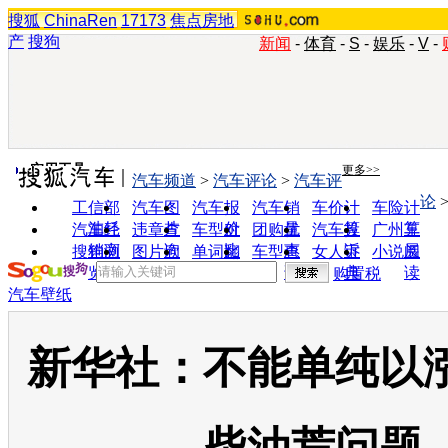
搜狐
ChinaRen
17173
焦点房地
产
搜狗
新闻
-
体育
-
S
-
娱乐
-
V
-
实用工具
更多>>
汽车频道
>
汽车评论
>
汽车评
论
工信部
汽车图
汽车报
汽车销
车价计
车险计
油耗
片
价
量
算
算
汽车经
违章查
车型对
团购优
汽车投
广州车
销商
询
比
惠
诉
展
搜狗浏
图片欣
单词翻
车型查
女人宝
小说阅
览器
赏
译
询
典
读
购置税
汽车壁纸
新华社：不能单纯以