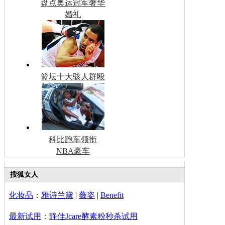
盘点奥运冠军奢华
婚礼
篮坛十大骇人群殴
科比跑车领衔
NBA豪车
搜狐女人
化妆品
：
雅诗兰黛
|
薇姿
|
Benefit
最新试用
：
静佳Jcare酵素粉秒杀试用