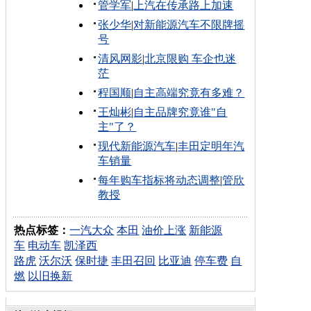
管学军
|
上汽在传承路上加速
张少华
|
对新能源汽车不限牌摇
号
清风网影
|
北京限购 车企也迷
茫
程国顺
|
自主高端究竟有多难？
王灿彬
|
自主品牌究竟谁"自
主"了？
现代新能源汽车
|
丰田定明年汽
车销量
每年购车指标将动态调整
|
管欣
教授
热点标签：
一汽大众
本田
油价上涨
新能源
车
电动车
凯泽西
路虎
沃尔沃
保时捷
丰田召回
比亚迪
停车费
自
燃
以旧换新