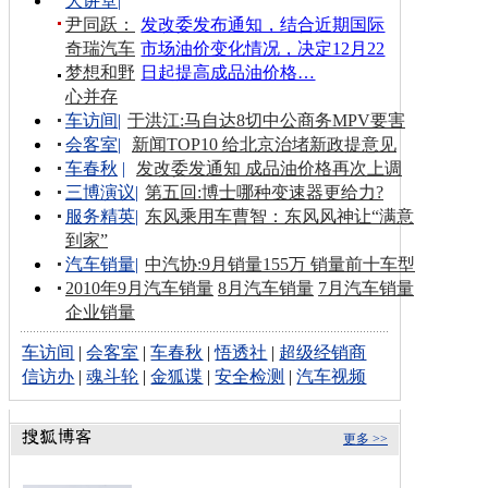
大讲堂
|
尹同跃：
发改委发布通知，结合近期国际
奇瑞汽车
市场油价变化情况，决定12月22
梦想和野
日起提高成品油价格…
心并存
车访间
|
于洪江:马自达8切中公商务MPV要害
会客室
|
新闻TOP10 给北京治堵新政提意见
车春秋
|
发改委发通知 成品油价格再次上调
三博演议
|
第五回:博士哪种变速器更给力?
服务精英
|
东风乘用车曹智：东风风神让“满意
到家”
汽车销量
|
中汽协:9月销量155万 销量前十车型
2010年9月汽车销量
8月汽车销量
7月汽车销量
企业销量
车访间
|
会客室
|
车春秋
|
悟透社
|
超级经销商
信访办
|
魂斗轮
|
金狐谍
|
安全检测
|
汽车视频
更多 >>