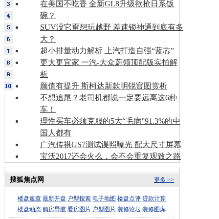
在美国不吃香 全新GL8升级欲抢日系饭
碗？
SUV没它甭想玩越野 差速锁神通到底有多
大？
超小排量动力解析 上汽打造自强“蓝芯”
更大更宜家 一汽-大众蔚领顶配版实拍解
析
颜值有提升 斯柯达新款明锐官图赏析
不想追尾？老司机都说一定要远离这6种
车！
理性买车必须克服的5大“毛病”91.3%的中
国人都有
广汽传祺GS7测试谍照曝光 配大尺寸屏幕
宝沃2017还会火么，会不会重复观致之路
搜狐焦点网
更多 >>
楼盘速查
最新开盘
户型搜索
电子地图
楼盘点评
贷款计算
楼盘动态
购房导航
看房图片
户型图片
装修论坛
装修图库