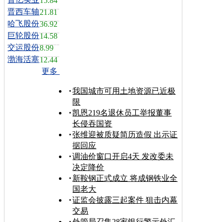
15.84
晋西车轴
21.81
哈飞股份
36.92
巨轮股份
14.58
交运股份
8.99
渤海活塞
12.44
更多
我国城市可用土地资源已近极
限
凯恩219名退休员工举报董事
长侵吞国资
张维迎被质疑简历造假 出示证
据回应
调油价窗口开启4天 发改委未
决定降价
新鞍钢正式成立 将成钢铁业全
国老大
证监会披露三起案件 狙击内幕
交易
外管局召集28家银行警示外汇