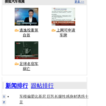
搜狐汽车视频
更多 >>
逃逸投案算
上网可申请
自首
车牌
足球名宿车
祸亡
新闻排行
跟帖排行
车模偏爱比基尼 巨乳长腿性感身材诱惑十
足