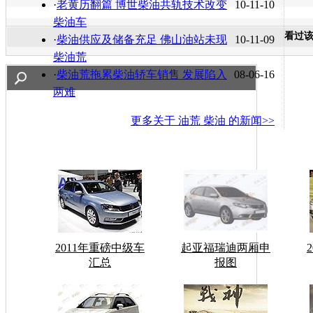
·
老黄历翻篇 博世柴油共轨技术改变
10-11-10
柴油车
看过
·
柴油供应及储备充足 佛山油站未现
10-11-09
柴油荒
·
柴油荒拖累柴油轿车销售 发展陷入
08-06-16
两难
更多关于
油荒 柴油
的新闻>>
2011年重磅中级车
起亚福瑞迪两厢申
汇总
报图