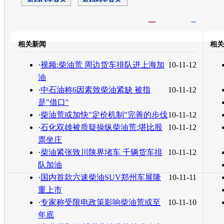
开心网
人人网
豆瓣
相关新闻
相关
转发至：
·
视频:柴油荒 周边货车排队进上海加
10-11-12
油
·
中石油称6因素致柴油紧缺 被指
10-11-12
是"借口"
·
柴油荒或加快"定价机制"完善的步伐
10-11-12
·
石化双雄被质疑操纵柴油荒:堪比股
10-11-12
票坐庄
·
柴油紧张致川陕界堵车 千辆货车排
10-11-12
队加油
·
国内首款六速柴油SUV郑州车展隆
10-11-11
重上市
·
专家称受限电政策影响柴油荒或至
10-11-10
年底