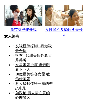
晨范爷巴黎开战
女性等不及80后丈夫长
大
女人热点
长靴显胖捂脚 3月短靴
最合适
换季 4款甜美短外套大
秀美腿
女星素颜抄底 谁最耐
看不吓人
18位最美笑容女星 教
你妆美颜
惹人厌却值得一看的变
态电影
勿践踏 男人最在意的
心理禁区