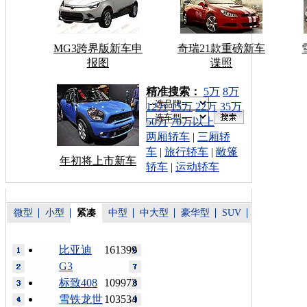
MG3跨界版新车申
奇瑞21款重磅新车
报图
谍照
车型搜索：
精准搜索：
5万
8万
12万
15万
22万
35万
50万
70万以上
两厢轿车
|
三厢轿
车
|
旅行轿车
|
敞篷
年初将上市新车
轿车
|
运动轿车
微型
小型
紧凑
中型
中大型
豪华型
SUV
比亚迪
161399
G3
标致408
109973
雪铁龙世
103534