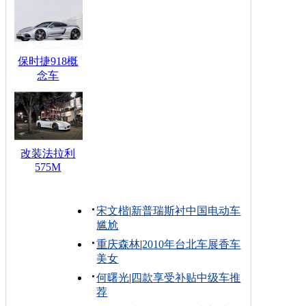
保时捷918概
念车
改装法拉利
575M
宋文楷
|
新普瑞斯衬中国电动车
尴尬
重庆森林
|
2010年台北车展香车
美女
何曙光
|
四款享受补贴中级车推
荐