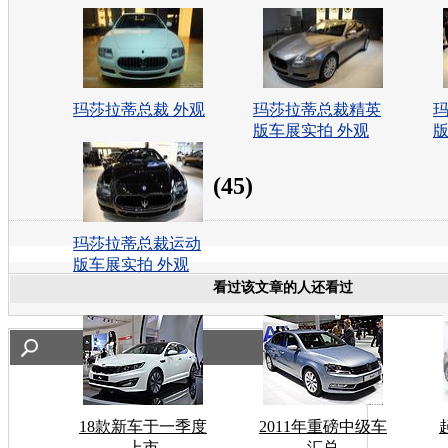
玛莎拉蒂总裁 外观
玛莎拉蒂总裁精英
版车展实拍 外观
版
(45)
玛莎拉蒂总裁运动
版车展实拍 外观
看过该文章的人还看过
18款新车于一季度
2011年重磅中级车
上市
汇总