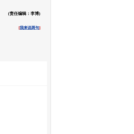
(责任编辑：李博)
[
我来说两句
]
收起
白社会
百度i贴吧
格