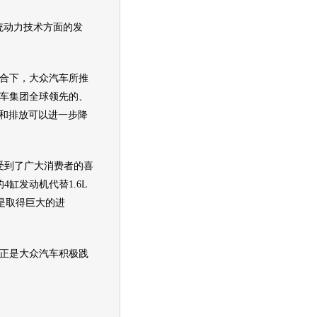
统动力技术方面的发
合下，
大众汽车
所推
车
集团全球领先的、
和排放可以进一步降
型受到了广大消费者的喜
的4缸
发动机
代替1.6L
是取得巨大的进
”正是
大众汽车
积极践