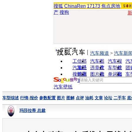
搜狐
ChinaRen
17173
焦点房地
产
搜狗
实用工具
汽车频道
>
汽车新
工信部
汽车图
汽车报
汽
油耗
片
价
汽车经
违章查
车型对
团
销商
询
比
搜狗浏
图片欣
单词翻
车
览器
赏
译
汽车壁纸
车型综述
行情-报价
参数配置
图片
图解
点评
油耗
文章
论坛
二手车
底
玛莎拉蒂 总裁