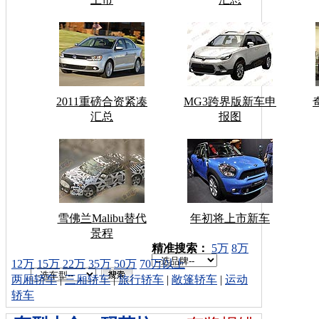
2011重磅合资紧凑
MG3跨界版新车申
汇总
报图
雪佛兰Malibu替代
年初将上市新车
景程
车型搜索：
精准搜索：
5万
8万
12万
15万
22万
35万
50万
70万以上
两厢轿车
|
三厢轿车
|
旅行轿车
|
敞篷轿车
|
运动
轿车