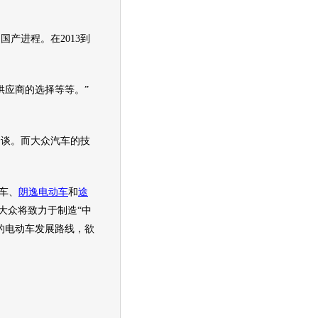
产进程。在2013到
应商的选择等等。”
洽谈。而
大众汽车
的技
车
、
朗逸电动车
和
途
大众
将致力于制造“中
的
电动车
发展路线，欲