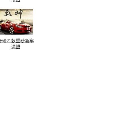
奇瑞21款重磅新车
谍照