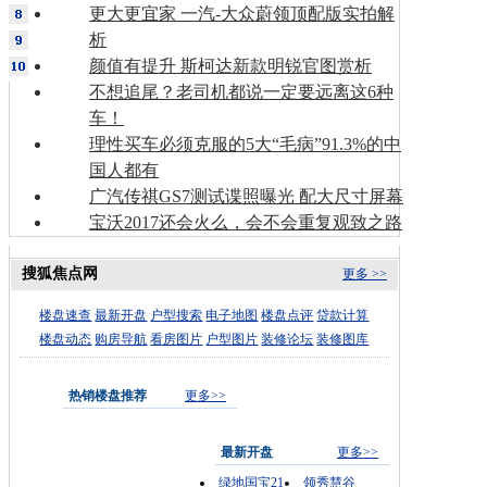
更大更宜家 一汽-大众蔚领顶配版实拍解
析
颜值有提升 斯柯达新款明锐官图赏析
不想追尾？老司机都说一定要远离这6种
车！
理性买车必须克服的5大“毛病”91.3%的中
国人都有
广汽传祺GS7测试谍照曝光 配大尺寸屏幕
宝沃2017还会火么，会不会重复观致之路
搜狐焦点网
更多 >>
楼盘速查
最新开盘
户型搜索
电子地图
楼盘点评
贷款计算
楼盘动态
购房导航
看房图片
户型图片
装修论坛
装修图库
热销楼盘推荐
更多>>
最新开盘
更多>>
绿地国宝21
领秀慧谷