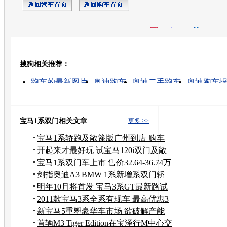
开心网
人人网
豆瓣
搜狗相关推荐：
转发至：
跑车的最新图片
奥迪跑车
奥迪二手跑车
奥迪跑车
奥迪a6怎么样
奥迪跑车价格
奥迪tt跑车
奥迪敞篷跑
奥迪r8跑车报价
奥迪敞篷跑车价格
宝马1系双门相关文章
更多 >>
宝马1系轿跑及敞篷版广州到店 购车
需订
开起来才最好玩 试宝马120i双门及敞
篷车
宝马1系双门车上市 售价32.64-36.74万
剑指奥迪A3 BMW 1系新增系双门轿
跑车
明年10月将首发 宝马3系GT最新路试
谍照
2011款宝马3系全系有现车 最高优惠3
万元
新宝马5重塑豪华车市场 欲破解产能
困局
首辆M3 Tiger Edition在宝泽行M中心交