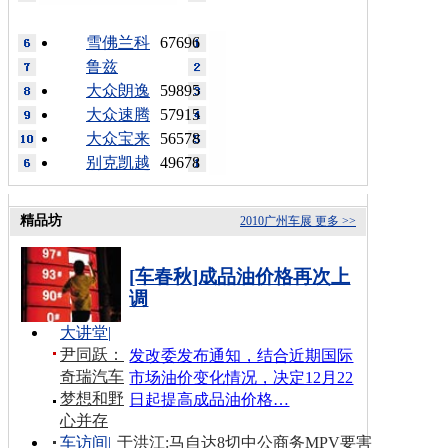
雪佛兰科
67696
鲁兹
大众朗逸
59895
大众速腾
57915
大众宝来
56578
别克凯越
49678
精品坊
2010广州车展
更多 >>
[车春秋]成品油价格再次上
调
大讲堂
|
尹同跃：
发改委发布通知，结合近期国际
奇瑞汽车
市场油价变化情况，决定12月22
梦想和野
日起提高成品油价格…
心并存
车访间
|
于洪江:马自达8切中公商务MPV要害