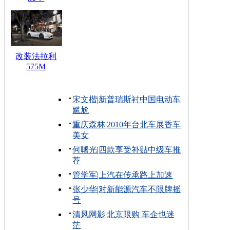
改装法拉利
575M
宋文楷
|
新普瑞斯衬中国电动车
尴尬
重庆森林
|
2010年台北车展香车
美女
何曙光
|
四款享受补贴中级车推
荐
管学军
|
上汽在传承路上加速
张少华
|
对新能源汽车不限牌摇
号
清风网影
|
北京限购 车企也迷
茫