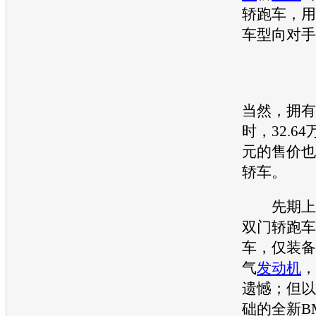
轿
跑车
，用
车型向对手
当然，拥有
时，32.64
元的售价也
轿车。
先期上
双门
轿
跑车
车
，仅装备
气
发动机
，
遗憾；但以
础的全新
B