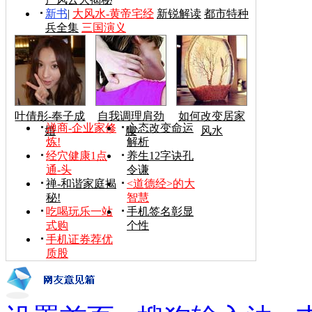
新书
|
大风水-黄帝宅经
新锐解读
都市特种
兵全集
三国演义
叶倩彤-奉子成
自我调理肩劲
如何改变居家
禅商-企业家修
心态改变命运
婚
腰
风水
炼!
解析
经穴健康1点
养生12字诀孔
通-头
令谦
禅-和谐家庭揭
<道德经>的大
秘!
智慧
吃喝玩乐一站
手机签名彰显
式购
个性
手机证券荐优
质股