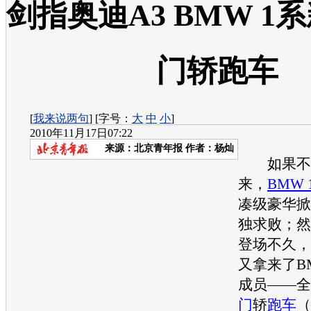
剑指奥迪A3 BMW 1
门轿跑车
[
我来说两句
] [字号：
大
中
小
]
2010年11月17日07:22
来源：
北京青年报
作者：杨灿
如果不
来，
BMW 
凑级豪华掀
独求败；然
登场不久，
又拿来了
B
成员——全
门
轿
跑车
（