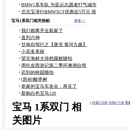
付
BMW1系车队 为亚运志愿者打气城市
巡游
北京宝泽行BMW5GT优惠近5万元 现
车充足
宝马1系双门相关热帖
更多>>
我们都离开去新家了
直列六神
甘南自驾行之【唐克 黄河九曲】
小花多美丽
望京海鲜大排档腐败随拍
周扒皮西游记第二季环澳洲自驾
迟到的校园随拍
[原创]酸枣树
老家的宝马车友会，再见了
新购白色宝马120
(
外观
129
张
内饰
171
张
图
宝马 1系双门 相
关图片