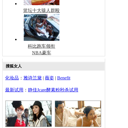
篮坛十大骇人群殴
科比跑车领衔
NBA豪车
搜狐女人
化妆品
：
雅诗兰黛
|
薇姿
|
Benefit
最新试用
：
静佳Jcare酵素粉秒杀试用