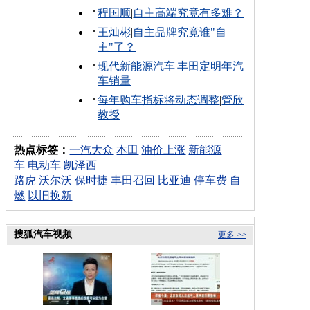
程国顺
|
自主高端究竟有多难？
王灿彬
|
自主品牌究竟谁"自
主"了？
现代新能源汽车
|
丰田定明年汽
车销量
每年购车指标将动态调整
|
管欣
教授
热点标签：
一汽大众
本田
油价上涨
新能源
车
电动车
凯泽西
路虎
沃尔沃
保时捷
丰田召回
比亚迪
停车费
自
燃
以旧换新
搜狐汽车视频
更多 >>