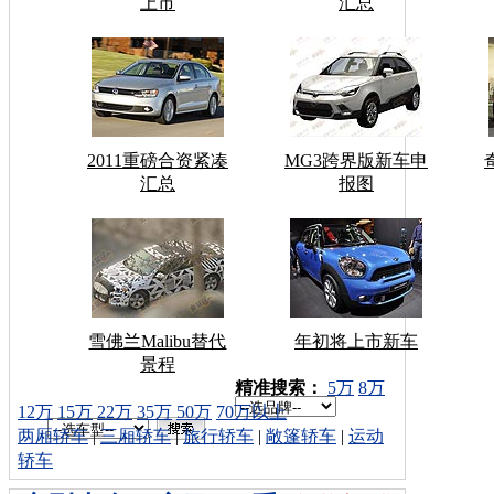
上市
汇总
2011重磅合资紧凑
MG3跨界版新车申
汇总
报图
雪佛兰Malibu替代
年初将上市新车
景程
车型搜索：
精准搜索：
5万
8万
12万
15万
22万
35万
50万
70万以上
两厢轿车
|
三厢轿车
|
旅行轿车
|
敞篷轿车
|
运动
轿车