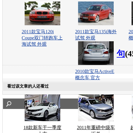
2011款宝马120i
2011款宝马135i海外
2
Coupe双门轿跑车上
试驾 外观
概
海试驾 外观
句
(4
2010款宝马ActiveE
概念车 官方
看过该文章的人还看过
18款新车于一季度
2011年重磅中级车