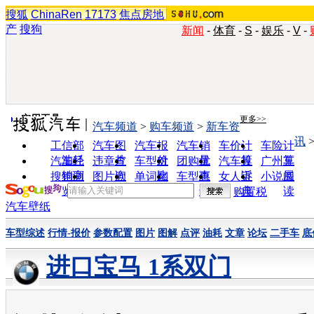
搜狐
ChinaRen
17173
焦点房地
产
搜狗
新闻
-
体育
-
S
-
娱乐
-
V
-
实用工具
更多>>
汽车频道
>
购车频道
>
新车资
讯
工信部
汽车图
汽车报
汽车销
车价计
车险计
油耗
片
价
量
算
算
汽车经
违章查
车型对
团购优
汽车投
广州车
销商
询
比
惠
诉
展
搜狗浏
图片欣
单词翻
车型查
女人宝
小说阅
览器
赏
译
询
典
读
购置税
汽车壁纸
车型综述
行情-报价
参数配置
图片
图解
点评
油耗
文章
论坛
二手车
底
进口宝马 1系双门