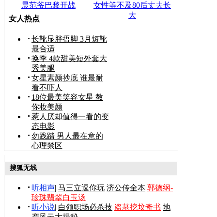
晨范爷巴黎开战
女性等不及80后丈夫长
大
女人热点
长靴显胖捂脚 3月短靴
最合适
换季 4款甜美短外套大
秀美腿
女星素颜抄底 谁最耐
看不吓人
18位最美笑容女星 教
你妆美颜
惹人厌却值得一看的变
态电影
勿践踏 男人最在意的
心理禁区
搜狐无线
听相声
|
马三立逗你玩
济公传全本
郭德纲-
珍珠翡翠白玉汤
听小说
|
白领职场必杀技
盗墓挖坟奇书
地
产风云大揭秘