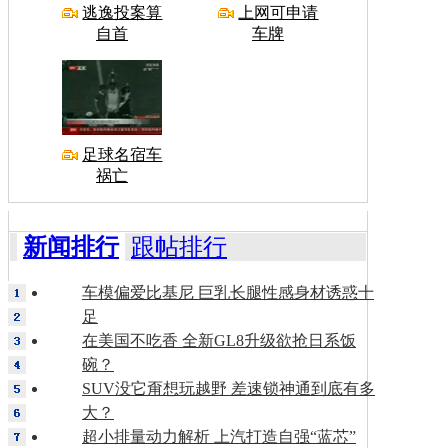
逃逸投案算
上网可申请
自首
车牌
足球名宿车
祸亡
新闻排行
跟帖排行
车模偏爱比基尼 巨乳长腿性感身材诱惑十
足
在美国不吃香 全新GL8升级欲抢日系饭
碗？
SUV没它甭想玩越野 差速锁神通到底有多
大？
超小排量动力解析 上汽打造自强“蓝芯”