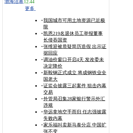
渤海活塞
12.44
更多
我国城市可用土地资源已近极
限
凯恩219名退休员工举报董事
长侵吞国资
张维迎被质疑简历造假 出示证
据回应
调油价窗口开启4天 发改委未
决定降价
新鞍钢正式成立 将成钢铁业全
国老大
证监会披露三起案件 狙击内幕
交易
外管局召集28家银行警示外汇
违规
华远拿地空手而归 任志强披露
失败内幕
家乐福叫卖新马泰分店 中国扩
张不变