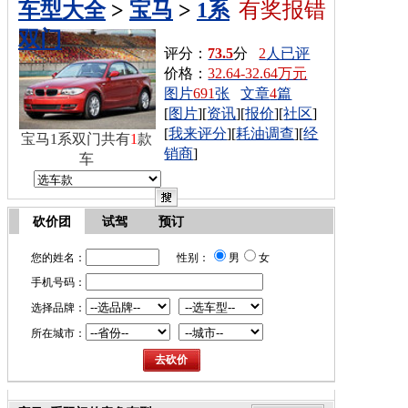
车型大全
>
宝马
>
1系
有奖报错
双门
评分：
73.5
分
2
人已评
价格：
32.64-32.64万元
图片
691
张
文章
4
篇
[
图片
][
资讯
][
报价
][
社区
]
[
我来评分
][
耗油调查
][
经
宝马1系双门共有
1
款
销商
]
车
砍价团
试驾
预订
您的姓名：
性别：
男
女
手机号码：
选择品牌：
所在城市：