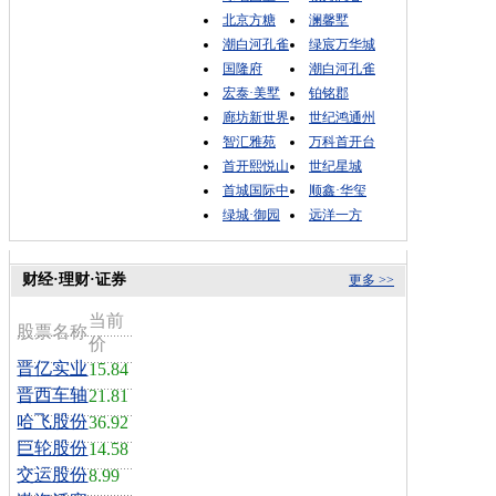
北京方糖
澜馨墅
潮白河孔雀
绿宸万华城
国隆府
潮白河孔雀
宏泰·美墅
铂铭郡
廊坊新世界
世纪鸿通州
智汇雅苑
万科首开台
首开熙悦山
世纪星城
首城国际中
顺鑫·华玺
绿城·御园
远洋一方
财经·理财·证券
更多 >>
当前
股票名称
价
晋亿实业
15.84
晋西车轴
21.81
哈飞股份
36.92
巨轮股份
14.58
交运股份
8.99