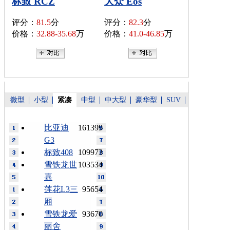
标致 RCZ
大众 Eos
评分：
81.5
分
评分：
82.3
分
价格：
32.88-35.68
万
价格：
41.0-46.85
万
微型
小型
紧凑
中型
中大型
豪华型
SUV
比亚迪
161399
G3
标致408
109973
雪铁龙世
103534
嘉
莲花L3三
95654
厢
雪铁龙爱
93670
丽舍