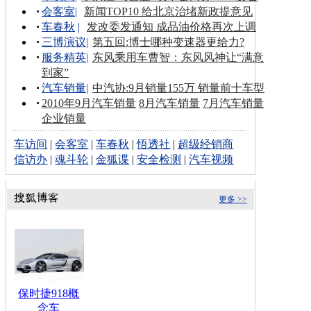
会客室
|
新闻TOP10 给北京治堵新政提意见
车春秋
|
发改委发通知 成品油价格再次上调
三博演议
|
第五回:博士哪种变速器更给力?
服务精英
|
东风乘用车曹智：东风风神让“满意
到家”
汽车销量
|
中汽协:9月销量155万 销量前十车型
2010年9月汽车销量
8月汽车销量
7月汽车销量
企业销量
车访间
|
会客室
|
车春秋
|
悟透社
|
超级经销商
信访办
|
魂斗轮
|
金狐谍
|
安全检测
|
汽车视频
更多 >>
保时捷918概
念车