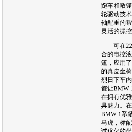
跑车
和敞篷
轮驱动技术和
轴配重的帮
灵活的操控
可在22
合的电控液
篷，应用了
的真皮坐椅
烈日下车内
都让
BMW 
在拥有
优雅
具魅力。在
BMW 1
系
马虎，标配
试优化的坐