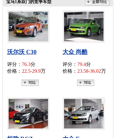
宝马1系双门的竞争车型
沃尔沃 C30
大众 尚酷
评分：
76.3
分
评分：
79.4
分
价格：
22.5-29.9
万
价格：
23.58-36.02
万