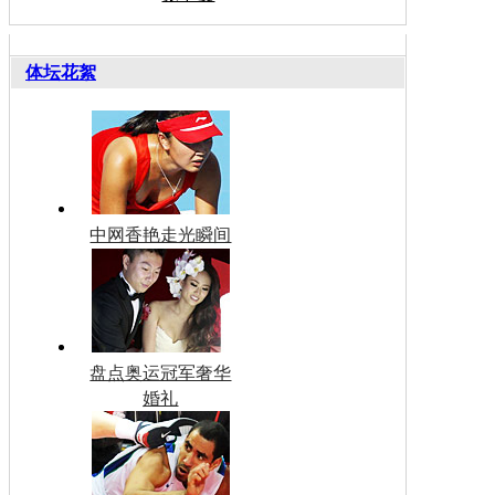
体坛花絮
中网香艳走光瞬间
盘点奥运冠军奢华
婚礼