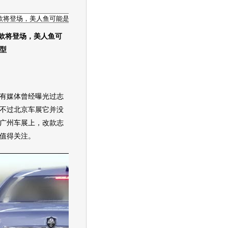
款将登场，
美人鱼
可
型
有媒体曾经曝光过
志
不过
北京车展
它并没
广州车展
上，改款
志
值得关注。