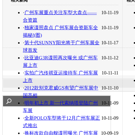
相关新闻
相关
转发至：
·
广州车展重点关注车型大盘点——
10-11-19
合资篇
·
独家谍照盘点 广州车展合资新车全
10-11-19
揭秘!(图)
·
第十代SUNNY阳光将于广州车展全
10-11-17
球首发
·
比亚迪G3R谍照再次曝光 或广州车
10-11-12
展上市
·
实拍广汽传祺亚运接待车 广州车展
10-11-11
上市
·
2012款别克君威GS有望广州车展中
10-11-10
国亮相
·
明年初上市 新一代索纳塔登陆广州
10-11-09
车展
·
全新POLO车型将于12月广州车展正
10-11-09
式推出
·
换标改款自由舰谍照曝光 广州车展
10-09-19