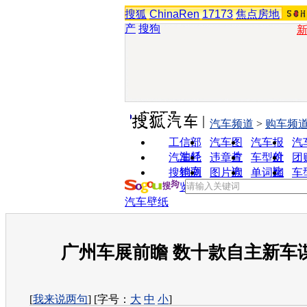
搜狐
ChinaRen
17173
焦点房地
产
搜狗
实用工具
汽车频道
>
购车频
工信部
汽车图
汽车报
汽
油耗
片
价
汽车经
违章查
车型对
团
销商
询
比
搜狗浏
图片欣
单词翻
车
览器
赏
译
汽车壁纸
广州车展前瞻 数十款自主新车
[
我来说两句
] [字号：
大
中
小
]