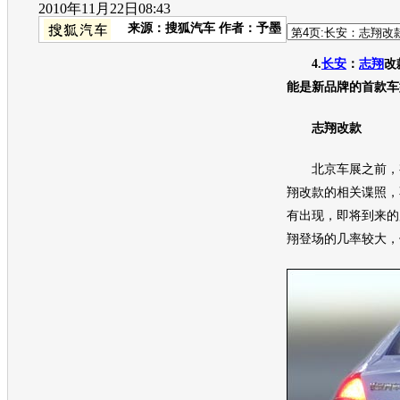
2010年11月22日08:43
来源：
搜狐汽车
作者：予墨
4.
长安
：
志翔
改
能是新品牌的首款车
志翔
改款
北京车展
之前，
翔
改款的相关谍照，
有出现，即将到来的
翔
登场的几率较大，