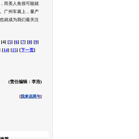
，而
美人鱼
很可能就
。
广州车展
上，量产
也就成为我们最关注
 [4] [
5
] [
6
] [
7
] [
8
] [
9
]
] [
14
] [
15
] [
下一页
]
(责任编辑：李浩)
[
我来说两句
]
收起