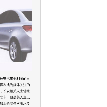
长安汽车
专利图的出
再次成为媒体关注的
，
长安
相关人士曾经
念车
，但是
美人鱼
已
加上
长安
多次表示要