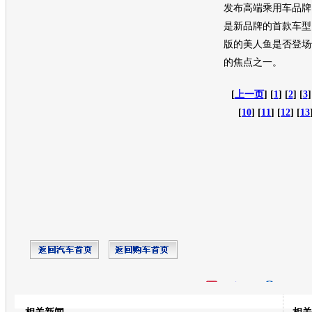
发布高端乘用车品牌
是新品牌的首款车型
版的
美人鱼
是否登场
的焦点之一。
[
上一页
] [
1
] [
2
] [
3
]
[
10
] [
11
] [
12
] [
13
开心网
人人网
豆瓣