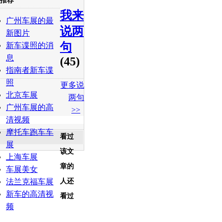
推荐
我来
白社会
百度i贴吧
广州车展的最
说两
新图片
句
新车谍照的消
息
(45)
指南者新车谍
照
更多说
北京车展
两句
广州车展的高
>>
清视频
摩托车跑车车
看过
展
该文
上海车展
章的
车展美女
法兰克福车展
人还
新车的高清视
看过
频