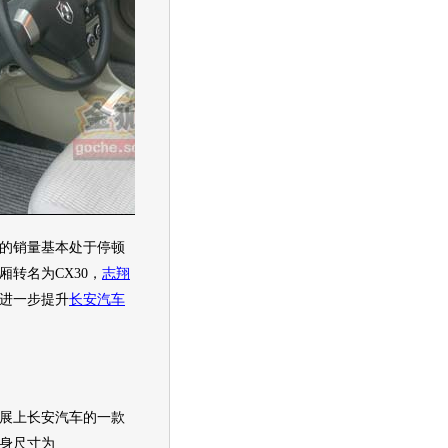
的
销量
基本处于停顿
厢转名为
CX30
，
志翔
进一步提升
长安汽车
展
上
长安汽车
的一款
身尺寸为