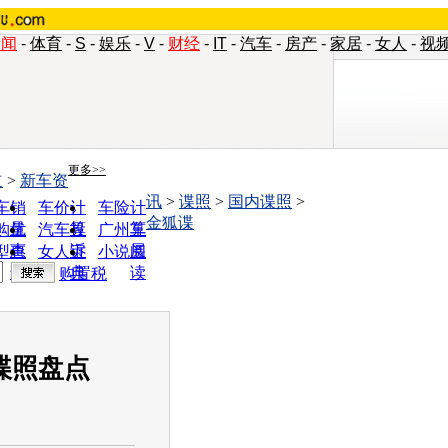
新闻
-
体育
-
S
-
娱乐
-
V
-
财经
-
IT
-
汽车
-
房产
-
家居
-
女人
-
视
更多>>
道
>
新车资
讯
>
谍照
>
国内谍照
>
车销
车价计
车险计
金狐谍
量
算
算
购优
汽车投
广州车
惠
诉
展
型查
女人宝
小说阅
询
典
读
购置税
谍照盘点