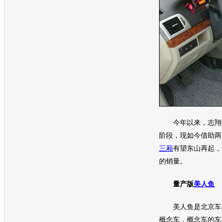
今年以来，
志翔
阶段，现如今借助两
三厢
有望东山再起，
的
销量
。
量产版
美人鱼
美人鱼
是
北京车
概念车
，
概念车
的车