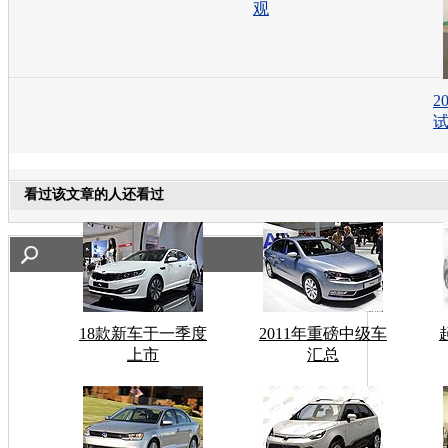
观
2
试
看过该文章的人还看过
18款新车于一季度
2011年重磅中级车
上市
汇总