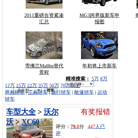
2011重磅合资紧凑
MG3跨界版新车申
汇总
报图
雪佛兰Malibu替代
年初将上市新车
景程
车型搜索：
精准搜索：
5万
8万
12万
15万
22万
35万
50万
70万以上
两厢轿车
|
三厢轿车
|
旅行轿车
|
敞篷轿车
|
运动
轿车
车型大全
>
沃尔
有奖报错
沃
>
XC60
评分：
79.1
分
447
人已
评