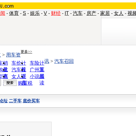
新闻
-
体育
-
S
-
娱乐
-
V
-
财经
-
IT
-
汽车
-
房产
-
家居
-
女人
-
视
更多>>
道
>
用车资
讯
>
汽车召回
车销
车价计
车险计
量
算
算
购优
汽车投
广州车
惠
诉
展
型查
女人宝
小说阅
询
典
读
购置税
论坛
二手车
底价买车