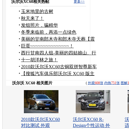
沃尔沃XC60相关热帖
更多>>
玉米地里的古树
秋天来了！
发组照片，骗精华
冬季来临前，再添一点绿色
美丽的甘南郎木寺和郎木寺天葬【震
撼放送】
巨蛋~~~~~~~~~~~~~~~！
西行甘南四人组-美丽的四姑娘山、行
者的冰石酒吧
十一胡洋林之旅！
2010款沃尔沃XC60古铜双拼智尊新车
作业！！！
【搜狐汽车俱乐部沃尔沃 XC60 版主
招募】
沃尔沃 XC60 相关图片
(
外观
608
张
内饰
751
张
图解
2010款沃尔沃XC60
沃尔沃XC60 R-
沃
对比测试 外观
Design个性运动 外
适