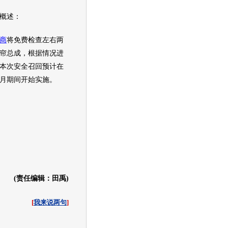
概述：
商
将免费检查左右两
帘总成，根据情况进
本次安全
召回
预计在
11月期间开始实施。
(责任编辑：田禹)
[
我来说两句
]