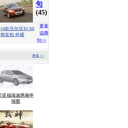
句
(45)
更多
010款沃尔沃XC60
说两
驾实拍 外观
句>>
更多 >>
起亚福瑞迪两厢申
报图