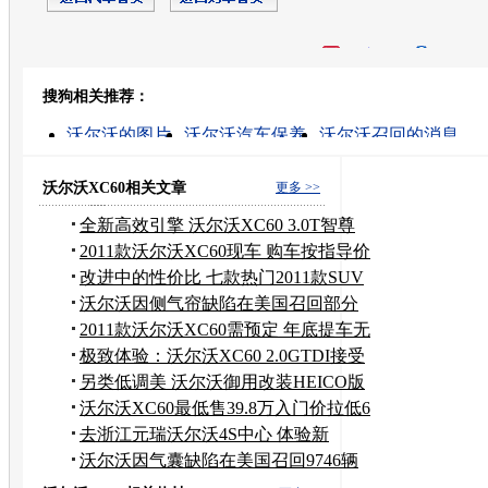
开心网
人人网
豆瓣
搜狗相关推荐：
转发至：
沃尔沃的图片
沃尔沃汽车保养
沃尔沃召回的消息
沃尔沃汽车报价
二手沃尔沃汽车
沃尔沃汽车价格
沃尔沃二手汽车
沃尔沃汽车配件
专业沃尔沃汽车维
沃尔沃XC60相关文章
更多 >>
沃尔沃汽车维修点
全新高效引擎 沃尔沃XC60 3.0T智尊
版
2011款沃尔沃XC60现车 购车按指导价
销售
改进中的性价比 七款热门2011款SUV
盘点
沃尔沃因侧气帘缺陷在美国召回部分
XC60
2011款沃尔沃XC60需预定 年底提车无
优惠
极致体验：沃尔沃XC60 2.0GTDI接受
预订
另类低调美 沃尔沃御用改装HEICO版
XC60
沃尔沃XC60最低售39.8万入门价拉低6
万
去浙江元瑞沃尔沃4S中心 体验新
XC602.0T
沃尔沃因气囊缺陷在美国召回9746辆
汽车