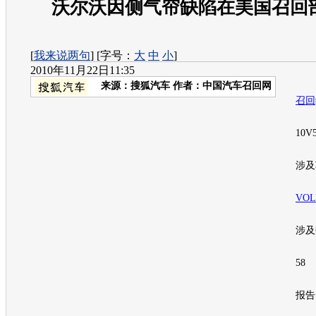
沃尔沃因侧气帘缺陷在美国召回部
[
我来说两句
] [字号：
大
中
小
]
2010年11月22日11:35
来源：
搜狐汽车
作者：中国汽车召回网
召回
10V56
涉及
VOL
涉及
58
报告