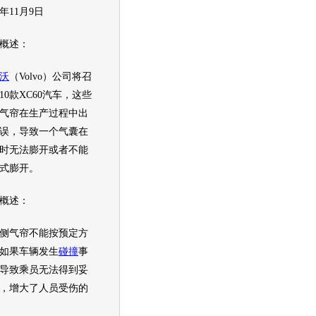
年11月9日
概述：
沃
（Volvo）公司将
召
10款
XC60
汽车，这些
气帘在生产过程中出
误，导致一个气囊在
时无法膨开或者不能
式膨开。
概述：
气帘不能按预定方
如果车辆发生
碰撞
事
导致乘员无法得到妥
，增大了人员受伤的