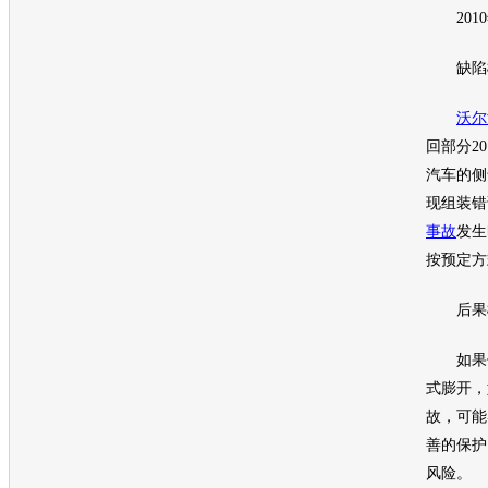
2010
缺陷
沃尔
回
部分20
汽车的侧
现组装错
事故
发生
按预定方
后果
如果侧
式膨开，
故
，可能
善的保护
风险。