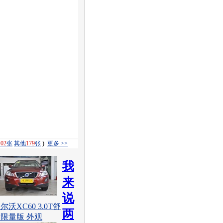
102
张
其他
179
张
)
更多 >>
我
来
说
尔沃XC60 3.0T舒
两
限量版 外观