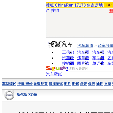
搜狐
ChinaRen
17173
焦点房地
产
搜狗
实用工具
汽车频道
>
购车频
工信部
汽车图
汽车报
汽
油耗
片
价
汽车经
违章查
车型对
团
销商
询
比
搜狗浏
图片欣
单词翻
车
览器
赏
译
汽车壁纸
车型综述
行情-报价
参数配置
碰撞测试
图片
图解
点评
保养
油耗
文章
沃尔沃 XC60