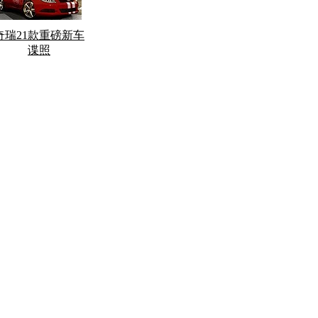
奇瑞21款重磅新车
谍照