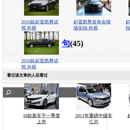
2010款起亚凯尊试
起亚凯尊发布会现
起
驾 外观
场实拍 外观
拍
句
(45)
2010款起亚凯尊试
驾 外观
看过该文章的人还看过
18款新车于一季度
2011年重磅中级车
上市
汇总