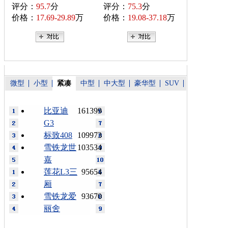
评分：
95.7
分
评分：
75.3
分
价格：
17.69-29.89
万
价格：
19.08-37.18
万
微型
小型
紧凑
中型
中大型
豪华型
SUV
比亚迪
161399
G3
标致408
109973
雪铁龙世
103534
嘉
莲花L3三
95654
厢
雪铁龙爱
93670
丽舍