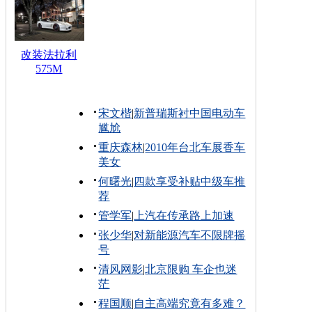
改装法拉利
575M
宋文楷
|
新普瑞斯衬中国电动车
尴尬
重庆森林
|
2010年台北车展香车
美女
何曙光
|
四款享受补贴中级车推
荐
管学军
|
上汽在传承路上加速
张少华
|
对新能源汽车不限牌摇
号
清风网影
|
北京限购 车企也迷
茫
程国顺
|
自主高端究竟有多难？