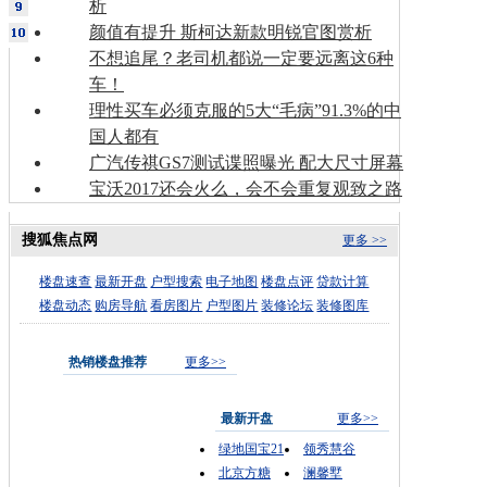
析
颜值有提升 斯柯达新款明锐官图赏析
不想追尾？老司机都说一定要远离这6种
车！
理性买车必须克服的5大“毛病”91.3%的中
国人都有
广汽传祺GS7测试谍照曝光 配大尺寸屏幕
宝沃2017还会火么，会不会重复观致之路
搜狐焦点网
更多 >>
楼盘速查
最新开盘
户型搜索
电子地图
楼盘点评
贷款计算
楼盘动态
购房导航
看房图片
户型图片
装修论坛
装修图库
热销楼盘推荐
更多>>
最新开盘
更多>>
绿地国宝21
领秀慧谷
北京方糖
澜馨墅