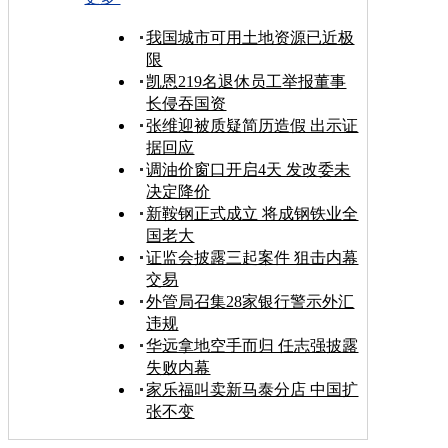
我国城市可用土地资源已近极
限
凯恩219名退休员工举报董事
长侵吞国资
张维迎被质疑简历造假 出示证
据回应
调油价窗口开启4天 发改委未
决定降价
新鞍钢正式成立 将成钢铁业全
国老大
证监会披露三起案件 狙击内幕
交易
外管局召集28家银行警示外汇
违规
华远拿地空手而归 任志强披露
失败内幕
家乐福叫卖新马泰分店 中国扩
张不变