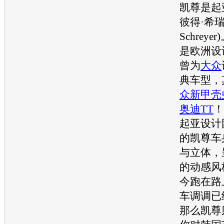
凯尊
是
起
彼得·希瑞尔
Schrey
是欧洲设
曾为
大众
典车型，
众新甲壳
奥迪TT
！
起亚
设计
的
凯尊
车
与立体，
的动感风
今跑在路
车调调已
那么
凯尊