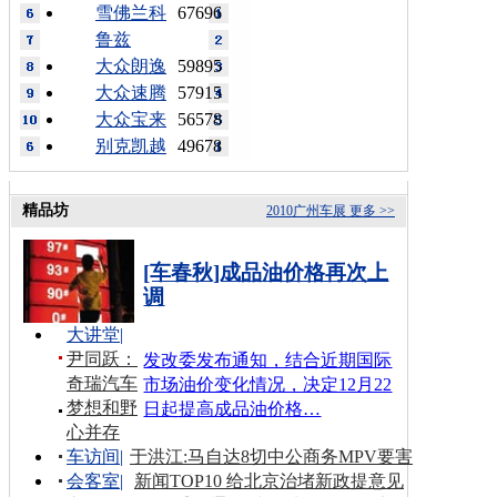
雪佛兰科
67696
鲁兹
大众朗逸
59895
大众速腾
57915
大众宝来
56578
别克凯越
49678
精品坊
2010广州车展
更多 >>
[车春秋]成品油价格再次上
调
大讲堂
|
尹同跃：
发改委发布通知，结合近期国际
奇瑞汽车
市场油价变化情况，决定12月22
梦想和野
日起提高成品油价格…
心并存
车访间
|
于洪江:马自达8切中公商务MPV要害
会客室
|
新闻TOP10 给北京治堵新政提意见