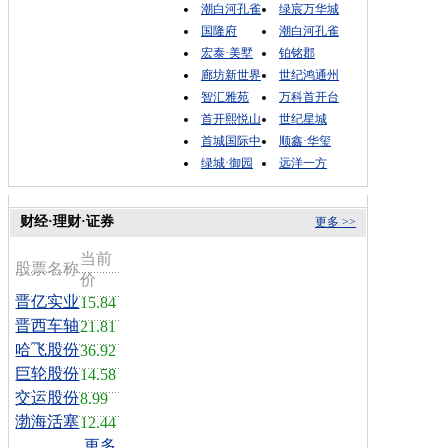
潮白河孔雀
绿宸万华城
国隆府
潮白河孔雀
宏泰·美墅
铂铭郡
廊坊新世界
世纪鸿通州
智汇雅苑
万科首开台
首开熙悦山
世纪星城
首城国际中
顺鑫·华玺
绿城·御园
远洋一方
财经·理财·证券
更多 >>
当前
股票名称
价
晋亿实业
15.84
晋西车轴
21.81
哈飞股份
36.92
巨轮股份
14.58
交运股份
8.99
渤海活塞
12.44
更多