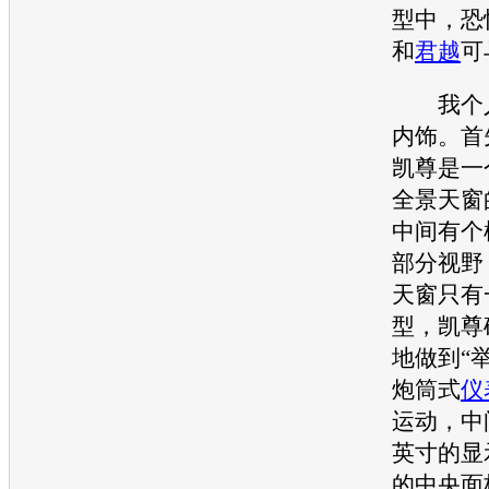
型中，恐
和
君越
可
我个人
内饰。首
凯尊
是一
全景
天窗
中间有个
部分视野
天窗
只有
型，
凯尊
地做到“
炮筒式
仪
运动，中
英寸的显
的中央面