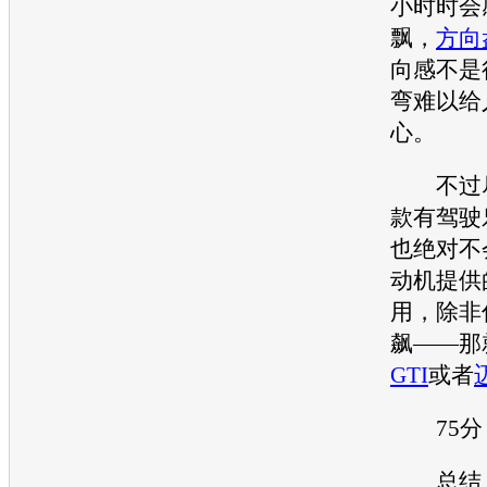
小时时会
飘，
方向
向感不是
弯难以给
心。
不过尽
款有驾驶
也绝对不会
动机
提供
用，除非
飙——那
GTI
或者
75分
总结