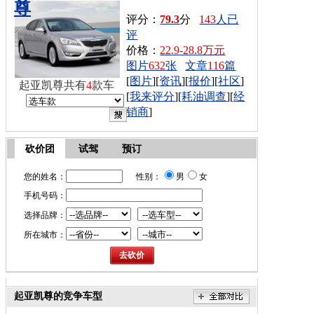
尊
评分：
79.3
分
143
人已
评
价格：
22.9-28.8万元
图片
632
张
文章
116
篇
[
图片
][
资讯
][
报价
][
社区
]
起亚凯尊共有
4
款车
[
我来评分
][
耗油调查
][
经
销商
]
砍价团
试驾
预订
您的姓名：
性别：
男
女
手机号码：
选择品牌：
所在城市：
起亚凯尊的竞争车型