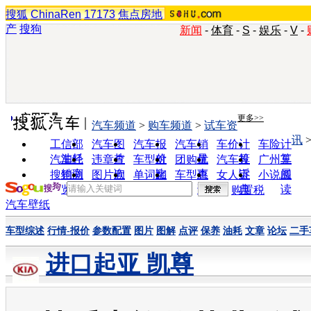
搜狐
ChinaRen
17173
焦点房地
产
搜狗
新闻
-
体育
-
S
-
娱乐
-
V
-
实用工具
更多>>
汽车频道
>
购车频道
>
试车资
讯
工信部
汽车图
汽车报
汽车销
车价计
车险计
油耗
片
价
量
算
算
汽车经
违章查
车型对
团购优
汽车投
广州车
销商
询
比
惠
诉
展
搜狗浏
图片欣
单词翻
车型查
女人宝
小说阅
览器
赏
译
询
典
读
购置税
汽车壁纸
车型综述
行情-报价
参数配置
图片
图解
点评
保养
油耗
文章
论坛
二手
进口起亚 凯尊