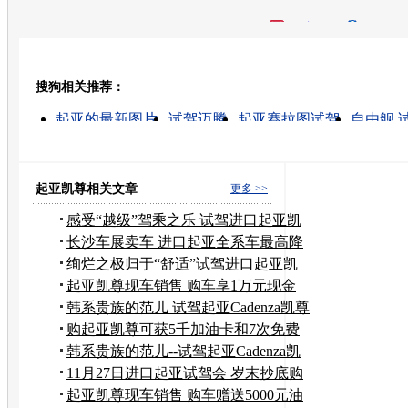
开心网
人人网
豆瓣
搜狗相关推荐：
转发至：
起亚的最新图片
试驾迈腾
起亚赛拉图试驾
自由舰 
如何试驾
无限试驾
汽车试驾
科鲁兹试驾
智跑试驾
吉利金刚试驾
起亚凯尊相关文章
更多 >>
感受“越级”驾乘之乐 试驾进口起亚凯
尊
长沙车展卖车 进口起亚全系车最高降
3万
绚烂之极归于“舒适”试驾进口起亚凯
尊
起亚凯尊现车销售 购车享1万元现金
优惠
韩系贵族的范儿 试驾起亚Cadenza凯尊
购起亚凯尊可获5千加油卡和7次免费
保养
韩系贵族的范儿--试驾起亚Cadenza凯
尊
11月27日进口起亚试驾会 岁末抄底购
车
起亚凯尊现车销售 购车赠送5000元油