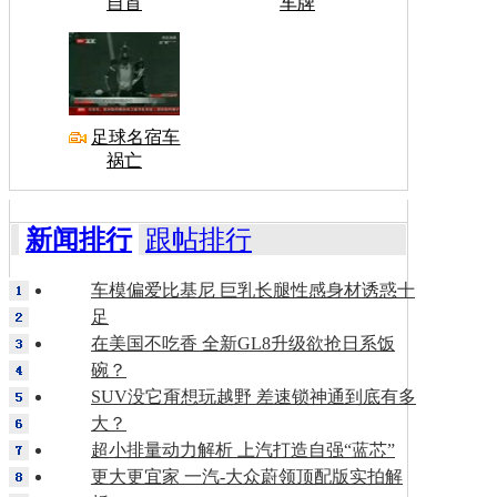
自首
车牌
足球名宿车
祸亡
新闻排行
跟帖排行
车模偏爱比基尼 巨乳长腿性感身材诱惑十
足
在美国不吃香 全新GL8升级欲抢日系饭
碗？
SUV没它甭想玩越野 差速锁神通到底有多
大？
超小排量动力解析 上汽打造自强“蓝芯”
更大更宜家 一汽-大众蔚领顶配版实拍解