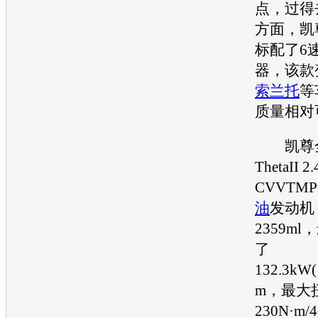
点，过得
方面，
凯
标配了6
器，该款
索兰托
等
质量相对
凯尊
ThetaII
CVVTM
油
发动机
2359m
了
132.3kW(
m，最大
230N·m