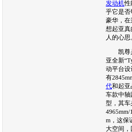
发动机
性
乎它是否
豪华，在
想
起亚
真
人的心思
凯尊
亚
全新“T
动平台设
有2845
代
和
起亚
车款中轴
型，其车
4965mm/
m，这保
大空间，