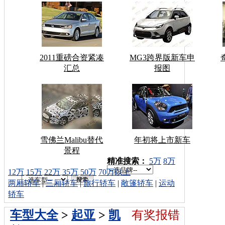
2011重磅合资紧凑
MG3跨界版新车申
汇总
报图
雪佛兰Malibu替代
年初将上市新车
景程
车型搜索：
精准搜索：
5万
8万
12万
15万
22万
35万
50万
70万以上
两厢轿车
|
三厢轿车
|
旅行轿车
|
敞篷轿车
|
运动
轿车
车型大全
>
起亚
>
凯
有奖报错