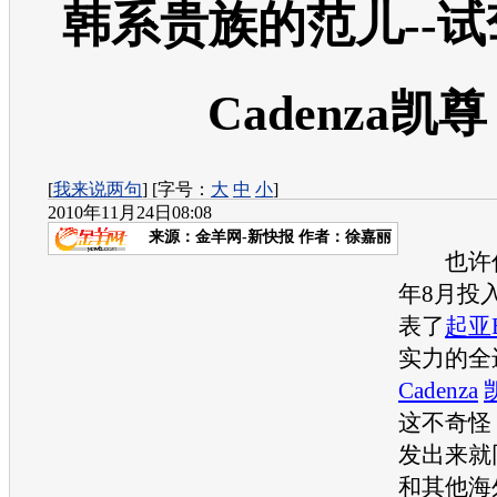
韩系贵族的范儿--
Cadenza凯尊
[
我来说两句
] [字号：
大
中
小
]
2010年11月24日08:08
来源：
金羊网-新快报
作者：徐嘉丽
也许你
年8月投
表了
起亚
实力的全
Cadenza
这不奇怪
发出来就
和其他海