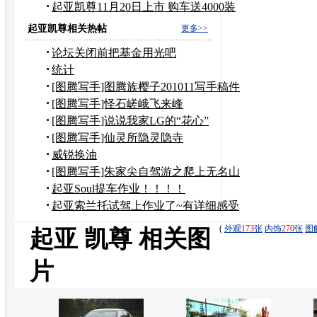
卡
起亚凯尊11月20日上市 购车送4000装
潢礼
起亚凯尊相关热帖
更多>>
论坛关闭前把基金用光吧
统计
[图腾写手]图腾族樱子201011写手稿件
汇总
[图腾写手]怪石嵯峨飞来峰
[图腾写手]说说我家LG的“花心”
[图腾写手]仙灵所隐灵隐寺
威锐换油
[图腾写手]朱家尖自驾游之爬上无名山
起亚Soul提车作业！！！！
起亚索兰托试驾上作业了~有详细感受
哦
(
外观
173
张
内饰
270
张
图
起亚 凯尊 相关图
片