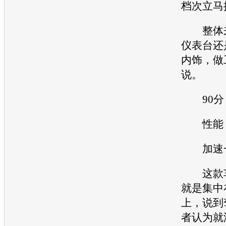
档次立马
整体来
仪表台还
内饰，做
说。
90分
性能
加速一
这款车
就是集中
上，说到
者认为就