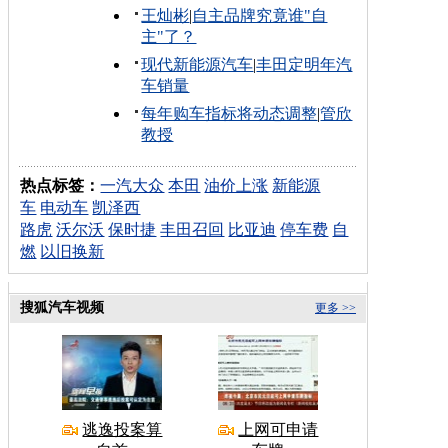
王灿彬
|
自主品牌究竟谁"自
主"了？
现代新能源汽车
|
丰田定明年汽
车销量
每年购车指标将动态调整
|
管欣
教授
热点标签：
一汽大众
本田
油价上涨
新能源
车
电动车
凯泽西
路虎
沃尔沃
保时捷
丰田召回
比亚迪
停车费
自
燃
以旧换新
搜狐汽车视频
更多 >>
逃逸投案算
上网可申请