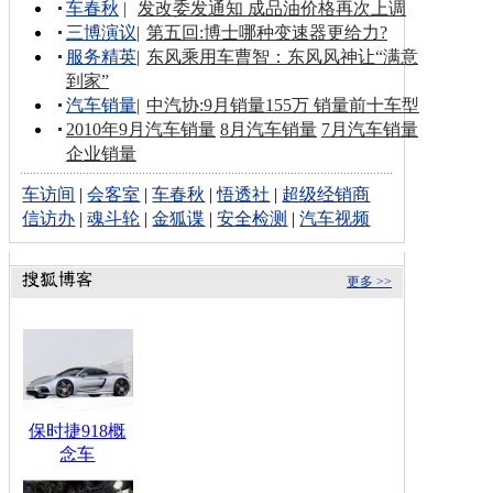
车春秋
|
发改委发通知 成品油价格再次上调
三博演议
|
第五回:博士哪种变速器更给力?
服务精英
|
东风乘用车曹智：东风风神让“满意
到家”
汽车销量
|
中汽协:9月销量155万 销量前十车型
2010年9月汽车销量
8月汽车销量
7月汽车销量
企业销量
车访间
|
会客室
|
车春秋
|
悟透社
|
超级经销商
信访办
|
魂斗轮
|
金狐谍
|
安全检测
|
汽车视频
更多 >>
保时捷918概
念车