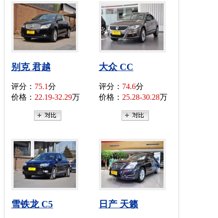
别克 君越
大众 CC
评分：
75.1
分
评分：
74.6
分
价格：
22.19-32.29
万
价格：
25.28-30.28
万
雪铁龙 C5
日产 天籁