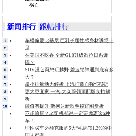
祸亡
新闻排行
跟帖排行
车模偏爱比基尼 巨乳长腿性感身材诱惑十
足
在美国不吃香 全新GL8升级欲抢日系饭
碗？
SUV没它甭想玩越野 差速锁神通到底有多
大？
超小排量动力解析 上汽打造自强“蓝芯”
更大更宜家 一汽-大众蔚领顶配版实拍解
析
颜值有提升 斯柯达新款明锐官图赏析
不想追尾？老司机都说一定要远离这6种
车！
理性买车必须克服的5大“毛病”91.3%的中
国人都有