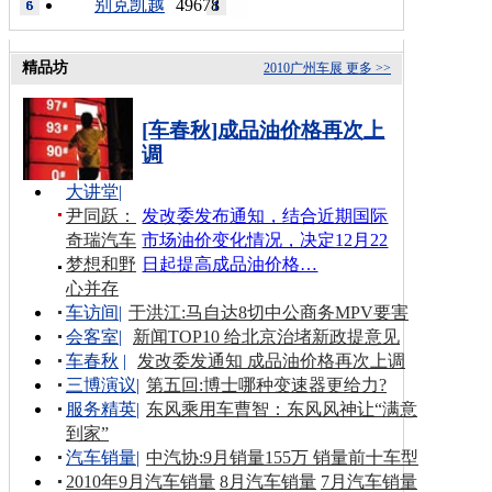
别克凯越
49678
精品坊
2010广州车展
更多 >>
[车春秋]成品油价格再次上
调
大讲堂
|
尹同跃：
发改委发布通知，结合近期国际
奇瑞汽车
市场油价变化情况，决定12月22
梦想和野
日起提高成品油价格…
心并存
车访间
|
于洪江:马自达8切中公商务MPV要害
会客室
|
新闻TOP10 给北京治堵新政提意见
车春秋
|
发改委发通知 成品油价格再次上调
三博演议
|
第五回:博士哪种变速器更给力?
服务精英
|
东风乘用车曹智：东风风神让“满意
到家”
汽车销量
|
中汽协:9月销量155万 销量前十车型
2010年9月汽车销量
8月汽车销量
7月汽车销量