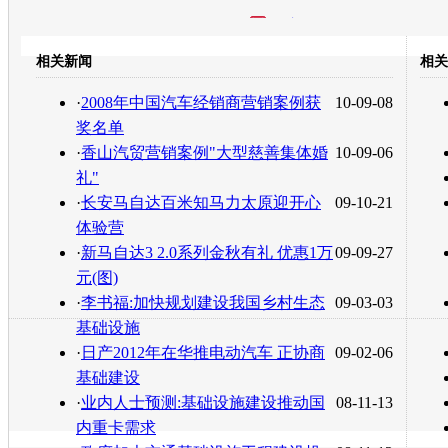
开心网
人人网
豆瓣
相关新闻
相关
·
2008年中国汽车经销商营销案例获
10-09-08
转发至：
白社会
百
奖名单
·
香山汽贸营销案例"大型慈善集体婚
10-09-06
礼"
·
长安马自达百米知马力太原迎开心
09-10-21
体验营
·
新马自达3 2.0系列金秋有礼 优惠1万
09-09-27
元(图)
·
李书福:加快规划建设我国乡村生态
09-03-03
基础设施
·
日产2012年在华推电动汽车 正协商
09-02-06
基础建设
·
业内人士预测:基础设施建设推动国
08-11-13
内重卡需求