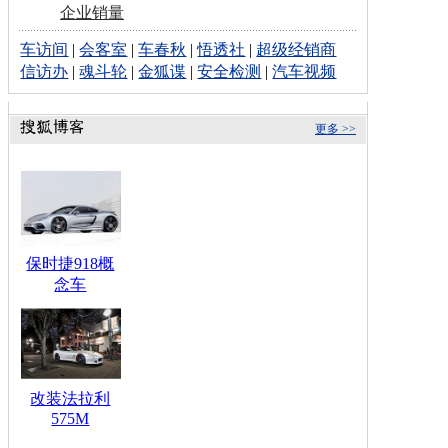
企业销量
车访间
|
会客室
|
车春秋
|
悟透社
|
超级经销商
信访办
|
魂斗轮
|
金狐谍
|
安全检测
|
汽车视频
更多 >>
保时捷918概
念车
改装法拉利
575M