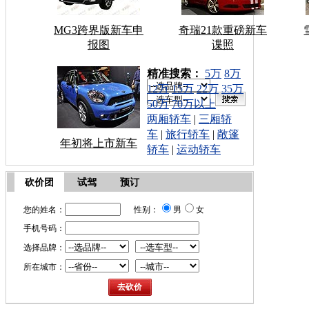
MG3跨界版新车申
奇瑞21款重磅新车
报图
谍照
车型搜索：
精准搜索：
5万
8万
12万
15万
22万
35万
50万
70万以上
两厢轿车
|
三厢轿
车
|
旅行轿车
|
敞篷
年初将上市新车
轿车
|
运动轿车
砍价团
试驾
预订
您的姓名：
性别：
男
女
手机号码：
选择品牌：
所在城市：