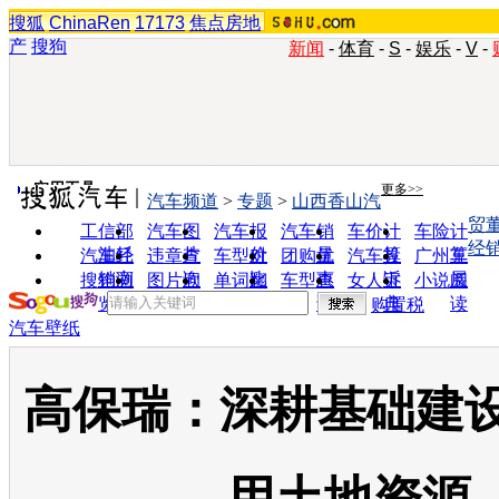
搜狐
ChinaRen
17173
焦点房地
产
搜狗
新闻
-
体育
-
S
-
娱乐
-
V
-
实用工具
更多>>
汽车频道
>
专题
>
山西香山汽
贸
工信部
汽车图
汽车报
汽车销
车价计
车险计
经
油耗
片
价
量
算
算
汽车经
违章查
车型对
团购优
汽车投
广州车
销商
询
比
惠
诉
展
搜狗浏
图片欣
单词翻
车型查
女人宝
小说阅
览器
赏
译
询
典
读
购置税
汽车壁纸
高保瑞：深耕基础建设