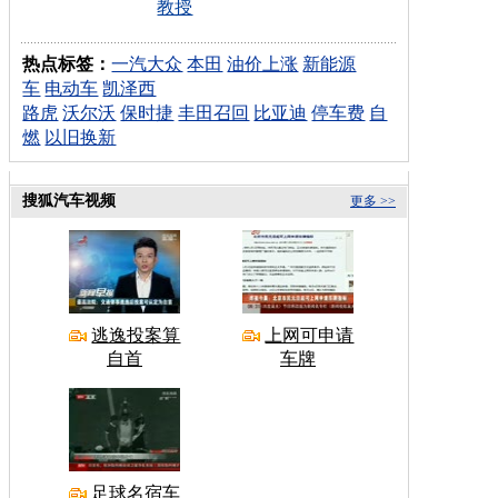
教授
热点标签：
一汽大众
本田
油价上涨
新能源
车
电动车
凯泽西
路虎
沃尔沃
保时捷
丰田召回
比亚迪
停车费
自
燃
以旧换新
搜狐汽车视频
更多 >>
逃逸投案算
上网可申请
自首
车牌
足球名宿车