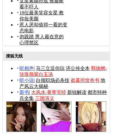
女星素颜抄底 谁最耐
看不吓人
18位最美笑容女星 教
你妆美颜
惹人厌却值得一看的变
态电影
勿践踏 男人最在意的
心理禁区
搜狐无线
听相声
|
马三立逗你玩
济公传全本
郭德纲-
珍珠翡翠白玉汤
听小说
|
白领职场必杀技
盗墓挖坟奇书
地
产风云大揭秘
新书
|
大风水-黄帝宅经
新锐解读
都市特种
兵全集
三国演义