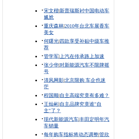
宋文楷
|
新普瑞斯衬中国电动车
尴尬
重庆森林
|
2010年台北车展香车
美女
何曙光
|
四款享受补贴中级车推
荐
管学军
|
上汽在传承路上加速
张少华
|
对新能源汽车不限牌摇
号
清风网影
|
北京限购 车企也迷
茫
程国顺
|
自主高端究竟有多难？
王灿彬
|
自主品牌究竟谁"自
主"了？
现代新能源汽车
|
丰田定明年汽
车销量
每年购车指标将动态调整
|
管欣