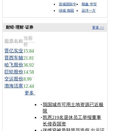
首城国际中
顺鑫·华玺
绿城·御园
远洋一方
财经·理财·证券
更多 >>
当前
股票名称
价
晋亿实业
15.84
晋西车轴
21.81
哈飞股份
36.92
巨轮股份
14.58
交运股份
8.99
渤海活塞
12.44
更多
我国城市可用土地资源已近极
限
凯恩219名退休员工举报董事
长侵吞国资
张维迎被质疑简历造假 出示证