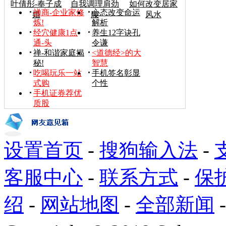
叶倩彤-奉子成
自我调理肩劲
如何改变居家
禅商-企业家修
心态改变命运
婚
腰
风水
炼!
解析
经穴健康1点
养生12字诀孔
通-头
令谦
禅-和谐家庭揭
<道德经>的大
秘!
智慧
吃喝玩乐一站
手机签名彰显
式购
个性
手机证券荐优
质股
设置首页
-
搜狗输入法
-
客服中心
-
联系方式
-
保
绍
-
网站地图
-
全部新闻