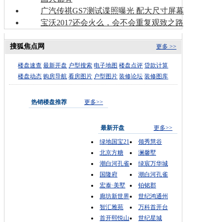
广汽传祺GS7测试谍照曝光 配大尺寸屏幕
宝沃2017还会火么，会不会重复观致之路
搜狐焦点网
更多 >>
楼盘速查
最新开盘
户型搜索
电子地图
楼盘点评
贷款计算
楼盘动态
购房导航
看房图片
户型图片
装修论坛
装修图库
热销楼盘推荐
更多>>
最新开盘
更多>>
绿地国宝21
领秀慧谷
北京方糖
澜馨墅
潮白河孔雀
绿宸万华城
国隆府
潮白河孔雀
宏泰·美墅
铂铭郡
廊坊新世界
世纪鸿通州
智汇雅苑
万科首开台
首开熙悦山
世纪星城