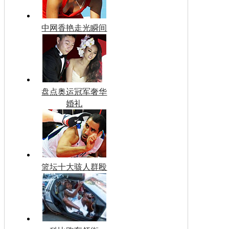
中网香艳走光瞬间
盘点奥运冠军奢华
婚礼
篮坛十大骇人群殴