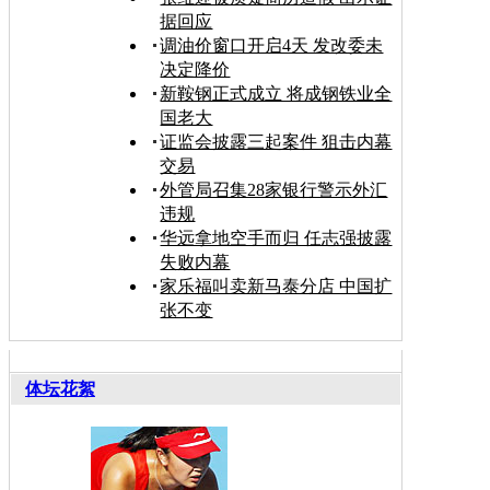
据回应
调油价窗口开启4天 发改委未
决定降价
新鞍钢正式成立 将成钢铁业全
国老大
证监会披露三起案件 狙击内幕
交易
外管局召集28家银行警示外汇
违规
华远拿地空手而归 任志强披露
失败内幕
家乐福叫卖新马泰分店 中国扩
张不变
体坛花絮