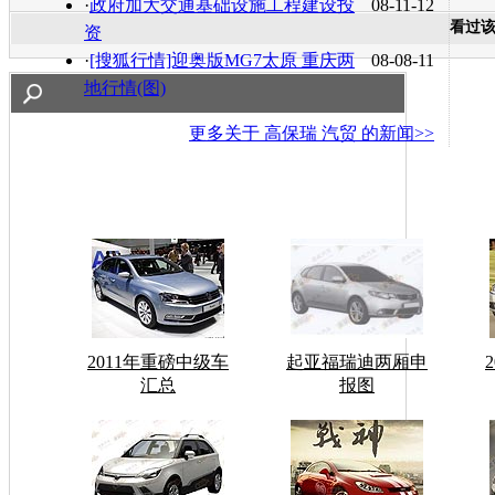
·
政府加大交通基础设施工程建设投
08-11-12
看过
资
·
[搜狐行情]迎奥版MG7太原 重庆两
08-08-11
地行情(图)
更多关于
高保瑞 汽贸
的新闻>>
2011年重磅中级车
起亚福瑞迪两厢申
汇总
报图