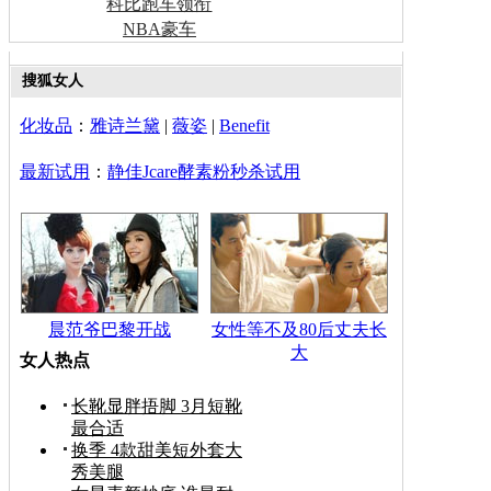
科比跑车领衔
NBA豪车
搜狐女人
化妆品
：
雅诗兰黛
|
薇姿
|
Benefit
最新试用
：
静佳Jcare酵素粉秒杀试用
晨范爷巴黎开战
女性等不及80后丈夫长
大
女人热点
长靴显胖捂脚 3月短靴
最合适
换季 4款甜美短外套大
秀美腿