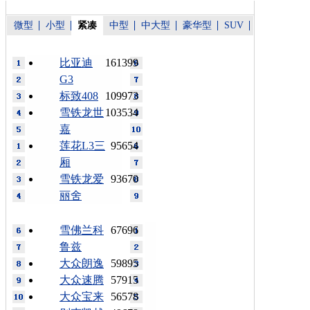
微型
小型
紧凑
中型
中大型
豪华型
SUV
比亚迪
161399
G3
标致408
109973
雪铁龙世
103534
嘉
莲花L3三
95654
厢
雪铁龙爱
93670
丽舍
雪佛兰科
67696
鲁兹
大众朗逸
59895
大众速腾
57915
大众宝来
56578