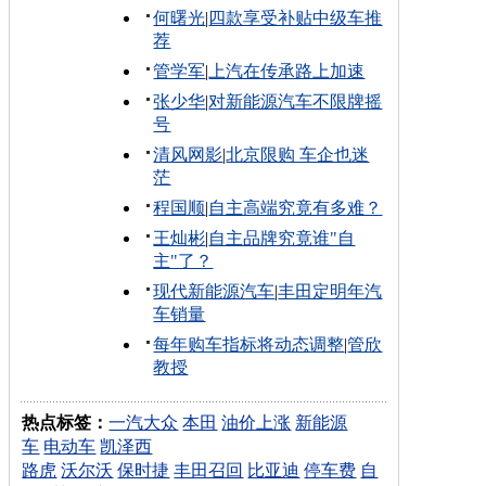
何曙光
|
四款享受补贴中级车推
荐
管学军
|
上汽在传承路上加速
张少华
|
对新能源汽车不限牌摇
号
清风网影
|
北京限购 车企也迷
茫
程国顺
|
自主高端究竟有多难？
王灿彬
|
自主品牌究竟谁"自
主"了？
现代新能源汽车
|
丰田定明年汽
车销量
每年购车指标将动态调整
|
管欣
教授
热点标签：
一汽大众
本田
油价上涨
新能源
车
电动车
凯泽西
路虎
沃尔沃
保时捷
丰田召回
比亚迪
停车费
自