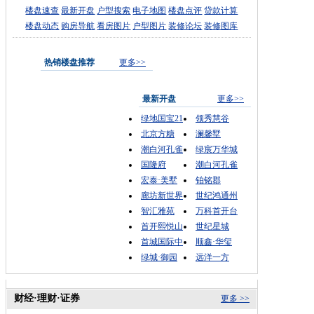
楼盘速查
最新开盘
户型搜索
电子地图
楼盘点评
贷款计算
楼盘动态
购房导航
看房图片
户型图片
装修论坛
装修图库
热销楼盘推荐
更多>>
最新开盘
更多>>
绿地国宝21
领秀慧谷
北京方糖
澜馨墅
潮白河孔雀
绿宸万华城
国隆府
潮白河孔雀
宏泰·美墅
铂铭郡
廊坊新世界
世纪鸿通州
智汇雅苑
万科首开台
首开熙悦山
世纪星城
首城国际中
顺鑫·华玺
绿城·御园
远洋一方
财经·理财·证券
更多 >>