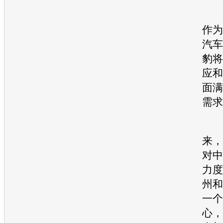
华
作为
汽车
豹
将
应和
面满
需求
高
来，
对中
力度
州和
一个
心，