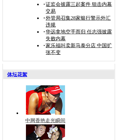
证监会披露三起案件 狙击内幕
交易
外管局召集28家银行警示外汇
违规
华远拿地空手而归 任志强披露
失败内幕
家乐福叫卖新马泰分店 中国扩
张不变
体坛花絮
中网香艳走光瞬间