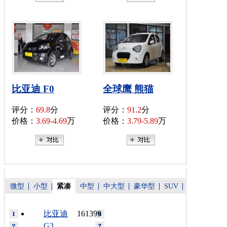
比亚迪 F0
全球鹰 熊猫
评分：
69.8
分
评分：
91.2
分
价格：
3.69-4.69
万
价格：
3.79-5.89
万
微型
小型
紧凑
中型
中大型
豪华型
SUV
比亚迪
161399
G3