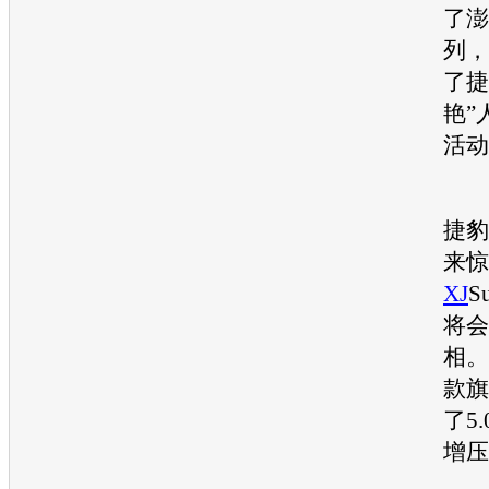
了澎
列，
了
捷
艳”
活动
捷豹
来惊
XJ
S
将会
相。
款
旗
了5
增压