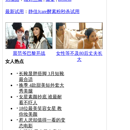
最新试用
：
静佳Jcare酵素粉秒杀试用
晨范爷巴黎开战
女性等不及80后丈夫长
大
女人热点
长靴显胖捂脚 3月短靴
最合适
换季 4款甜美短外套大
秀美腿
女星素颜抄底 谁最耐
看不吓人
18位最美笑容女星 教
你妆美颜
惹人厌却值得一看的变
态电影