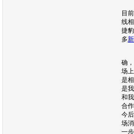
华
目前
线相
捷豹
多
新
高
确，
场上
是相
是我
和我
合作
今后
场消
一步