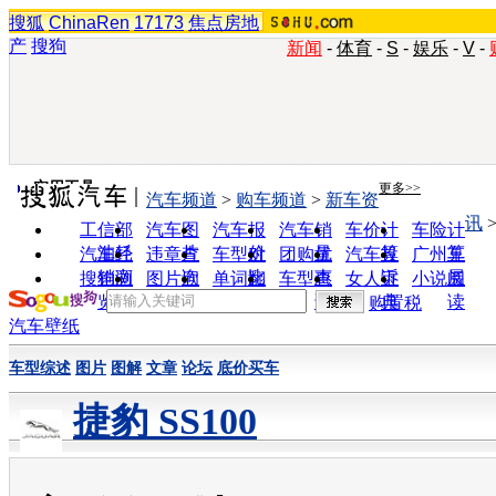
搜狐
ChinaRen
17173
焦点房地
产
搜狗
新闻
-
体育
-
S
-
娱乐
-
V
-
实用工具
更多>>
汽车频道
>
购车频道
>
新车资
讯
工信部
汽车图
汽车报
汽车销
车价计
车险计
油耗
片
价
量
算
算
汽车经
违章查
车型对
团购优
汽车投
广州车
销商
询
比
惠
诉
展
搜狗浏
图片欣
单词翻
车型查
女人宝
小说阅
览器
赏
译
询
典
读
购置税
汽车壁纸
车型综述
图片
图解
文章
论坛
底价买车
捷豹 SS100