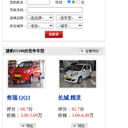
您的姓名：
性别：
男
女
手机号码：
选择品牌：
所在城市：
捷豹SS100的竞争车型
奇瑞 QQ3
长城 精灵
评分：
68.7
分
评分：
82.7
分
价格：
3.09-5.09
万
价格：
3.69-4.49
万