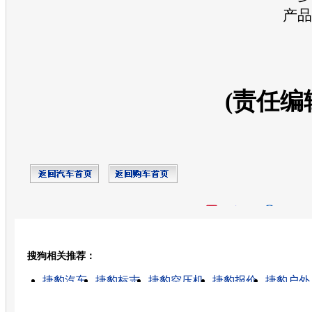
产品
(责任编
开心网
人人网
豆瓣
搜狗相关推荐：
转发至：
捷豹汽车
捷豹标志
捷豹空压机
捷豹报价
捷豹户外
捷豹图片
捷豹集团
捷豹中国
捷豹4s店
捷豹车标