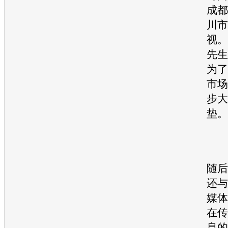
成都
川市
视。
先生
为了
市场
步大
垫。
随后
还与
媒体
在传
息的