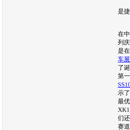
高
是
捷
7
在中
列庆
是在
车展
了诞
第一
SS1
示了
最
优
XK
们还
赛道