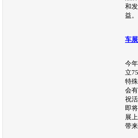
和发
益。
车展
华
今年
立7
特殊
会有
祝活
即将
展
上
带来