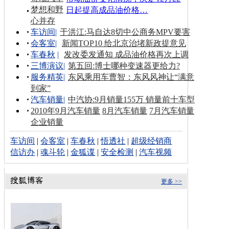
梦想和野
日起提高成品油价格…
心并存
车访间
|
于洪江:马自达8切中公商务MPV要害
会客室
|
新闻TOP10 给北京治堵新政提意见
车春秋
|
发改委发通知 成品油价格再次上调
三博演议
|
第五回:博士哪种变速器更给力?
服务精英
|
东风乘用车曹智：东风风神让“满意
到家”
汽车销量
|
中汽协:9月销量155万 销量前十车型
2010年9月汽车销量
8月汽车销量
7月汽车销量
企业销量
车访间
|
会客室
|
车春秋
|
悟透社
|
超级经销商
信访办
|
魂斗轮
|
金狐谍
|
安全检测
|
汽车视频
更多 >>