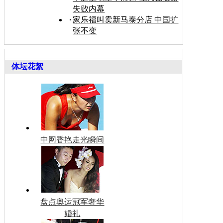
失败内幕
家乐福叫卖新马泰分店 中国扩
张不变
体坛花絮
中网香艳走光瞬间
盘点奥运冠军奢华
婚礼