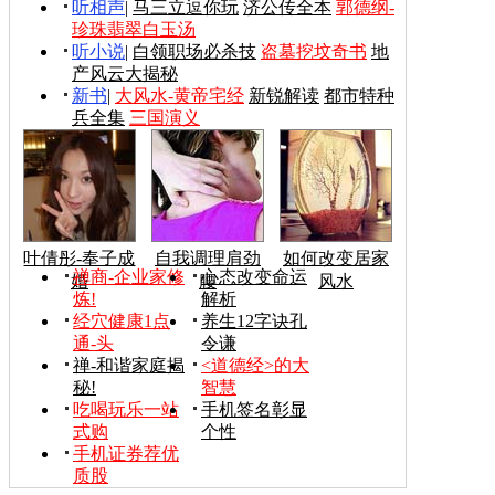
听相声
|
马三立逗你玩
济公传全本
郭德纲-
珍珠翡翠白玉汤
听小说
|
白领职场必杀技
盗墓挖坟奇书
地
产风云大揭秘
新书
|
大风水-黄帝宅经
新锐解读
都市特种
兵全集
三国演义
叶倩彤-奉子成
自我调理肩劲
如何改变居家
禅商-企业家修
心态改变命运
婚
腰
风水
炼!
解析
经穴健康1点
养生12字诀孔
通-头
令谦
禅-和谐家庭揭
<道德经>的大
秘!
智慧
吃喝玩乐一站
手机签名彰显
式购
个性
手机证券荐优
质股