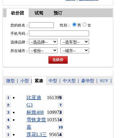
砍价团
试驾
预订
您的姓名：
性别：
男
女
手机号码：
选择品牌：
所在城市：
微型
小型
紧凑
中型
中大型
豪华型
SUV
比亚迪
161399
G3
标致408
109973
雪铁龙世
103534
嘉
莲花L3三
95654