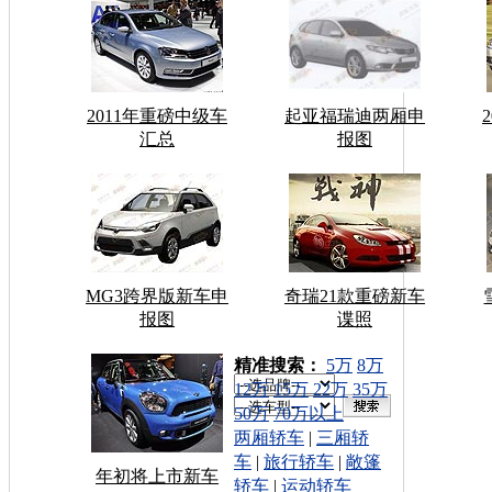
2011年重磅中级车
起亚福瑞迪两厢申
汇总
报图
MG3跨界版新车申
奇瑞21款重磅新车
报图
谍照
车型搜索：
精准搜索：
5万
8万
12万
15万
22万
35万
50万
70万以上
两厢轿车
|
三厢轿
车
|
旅行轿车
|
敞篷
年初将上市新车
轿车
|
运动轿车