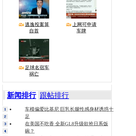
逃逸投案算
上网可申请
自首
车牌
足球名宿车
祸亡
新闻排行
跟帖排行
车模偏爱比基尼 巨乳长腿性感身材诱惑十
足
在美国不吃香 全新GL8升级欲抢日系饭
碗？