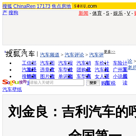
搜狐
ChinaRen
17173
焦点房地
产
搜狗
新闻
-
体育
-
S
-
娱乐
-
V
-
实用工具
更多>>
汽车频道
>
汽车评论
>
汽车评
论
工信部
汽车图
汽车报
汽车销
车价计
车险计
老
油耗
片
价
量
算
算
汽车经
违章查
车型对
团购优
汽车投
广州车
销商
询
比
惠
诉
展
搜狗浏
图片欣
单词翻
车型查
女人宝
小说阅
览器
赏
译
询
典
读
购置税
汽车壁纸
刘金良：吉利汽车的