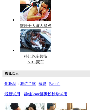
篮坛十大骇人群殴
科比跑车领衔
NBA豪车
搜狐女人
化妆品
：
雅诗兰黛
|
薇姿
|
Benefit
最新试用
：
静佳Jcare酵素粉秒杀试用