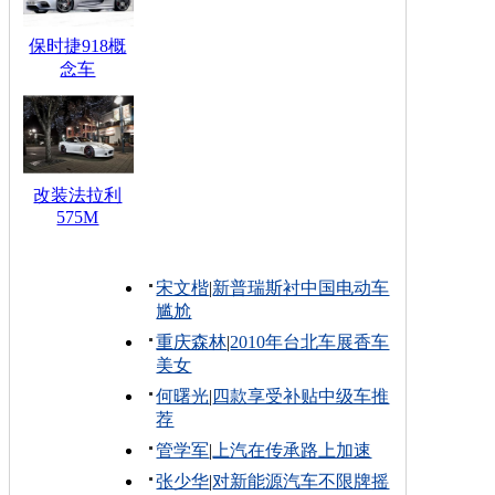
保时捷918概
念车
改装法拉利
575M
宋文楷
|
新普瑞斯衬中国电动车
尴尬
重庆森林
|
2010年台北车展香车
美女
何曙光
|
四款享受补贴中级车推
荐
管学军
|
上汽在传承路上加速
张少华
|
对新能源汽车不限牌摇