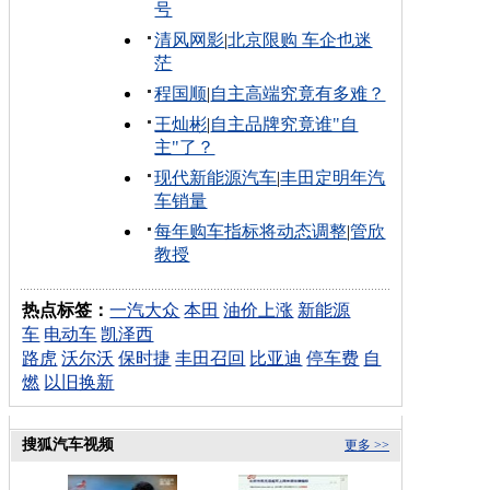
号
清风网影
|
北京限购 车企也迷
茫
程国顺
|
自主高端究竟有多难？
王灿彬
|
自主品牌究竟谁"自
主"了？
现代新能源汽车
|
丰田定明年汽
车销量
每年购车指标将动态调整
|
管欣
教授
热点标签：
一汽大众
本田
油价上涨
新能源
车
电动车
凯泽西
路虎
沃尔沃
保时捷
丰田召回
比亚迪
停车费
自
燃
以旧换新
搜狐汽车视频
更多 >>