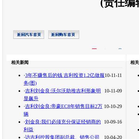
(责任编
开心网
人人网
豆瓣
相关新闻
相关
转发至：
·
3年不赚售后的钱 吉利投资1.2亿做服
10-11-11
务(图)
·
吉利刘金良:沃尔沃助推吉利形象明
10-11-09
显飙升
·
吉利刘金良:帝豪EC8年销售目标2万
10-10-29
辆
·
刘金良:我们必须充分保证经销商的
10-09-16
利益
·
访吉利控股集团副总裁、销售公司
10-04-20