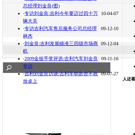
总经理刘金良(图)
·
专访刘金良:吉利今年要迈过四十万
10-04-07
辆大关
·
专访吉利汽车售后服务公司总经理
09-12-10
林杰
·
刘金良:吉利发展瞄准三四级市场商
09-12-04
机
·
2009金扳手奖评选:吉利汽车刘金良
09-11-16
专访
·
吉利刘金良访谈:吉利车钥匙曾不敢
09-07-27
人还
放桌上