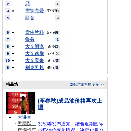
厢
雪铁龙爱
93670
丽舍
雪佛兰科
67696
鲁兹
大众朗逸
59895
大众速腾
57915
大众宝来
56578
别克凯越
49678
精品坊
2010广州车展
更多 >>
[车春秋]成品油价格再次上
调
大讲堂
|
尹同跃：
发改委发布通知，结合近期国际
奇瑞汽车
市场油价变化情况，决定12月22