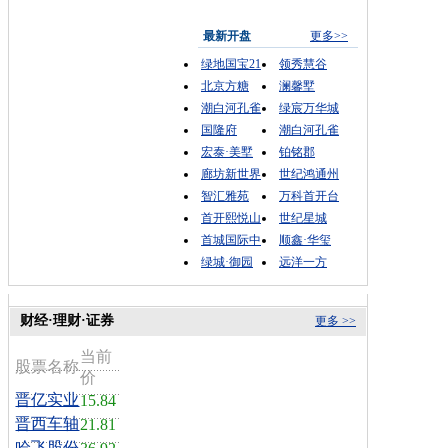
最新开盘
更多>>
绿地国宝21
领秀慧谷
北京方糖
澜馨墅
潮白河孔雀
绿宸万华城
国隆府
潮白河孔雀
宏泰·美墅
铂铭郡
廊坊新世界
世纪鸿通州
智汇雅苑
万科首开台
首开熙悦山
世纪星城
首城国际中
顺鑫·华玺
绿城·御园
远洋一方
财经·理财·证券
更多 >>
当前
股票名称
价
晋亿实业
15.84
晋西车轴
21.81
哈飞股份