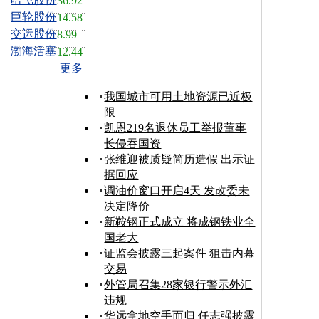
36.92
巨轮股份
14.58
交运股份
8.99
渤海活塞
12.44
更多
我国城市可用土地资源已近极
限
凯恩219名退休员工举报董事
长侵吞国资
张维迎被质疑简历造假 出示证
据回应
调油价窗口开启4天 发改委未
决定降价
新鞍钢正式成立 将成钢铁业全
国老大
证监会披露三起案件 狙击内幕
交易
外管局召集28家银行警示外汇
违规
华远拿地空手而归 任志强披露