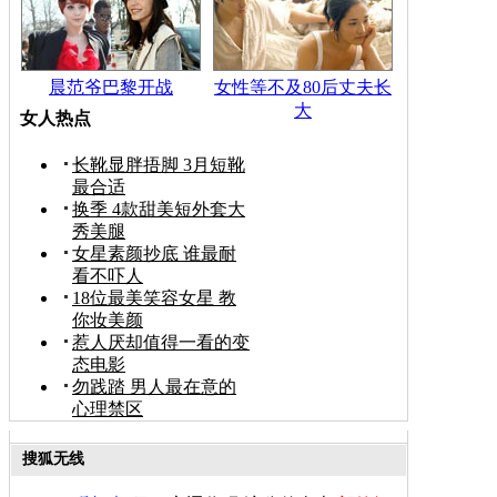
晨范爷巴黎开战
女性等不及80后丈夫长
大
女人热点
长靴显胖捂脚 3月短靴
最合适
换季 4款甜美短外套大
秀美腿
女星素颜抄底 谁最耐
看不吓人
18位最美笑容女星 教
你妆美颜
惹人厌却值得一看的变
态电影
勿践踏 男人最在意的
心理禁区
搜狐无线