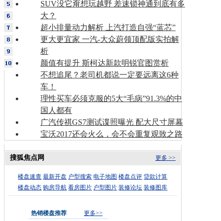
SUV没它甭想玩越野 差速锁神通到底有多
大？
超小排量动力解析 上汽打造自强“蓝芯”
更大更宜家 一汽-大众蔚领顶配版实拍解
析
颜值有提升 斯柯达新款明锐官图赏析
不想追尾？老司机都说一定要远离这6种
车！
理性买车必须克服的5大“毛病”91.3%的中
国人都有
广汽传祺GS7测试谍照曝光 配大尺寸屏幕
宝沃2017还会火么，会不会重复观致之路
搜狐焦点网
更多 >>
楼盘速查
最新开盘
户型搜索
电子地图
楼盘点评
贷款计算
楼盘动态
购房导航
看房图片
户型图片
装修论坛
装修图库
热销楼盘推荐
更多>>