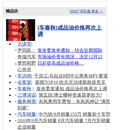
精品坊
2010广州车展
更多 >>
[车春秋]成品油价格再次上
调
大讲堂
|
尹同跃：
发改委发布通知，结合近期国际
奇瑞汽车
市场油价变化情况，决定12月22
梦想和野
日起提高成品油价格…
心并存
车访间
|
于洪江:马自达8切中公商务MPV要害
会客室
|
新闻TOP10 给北京治堵新政提意见
车春秋
|
发改委发通知 成品油价格再次上调
三博演议
|
第五回:博士哪种变速器更给力?
服务精英
|
东风乘用车曹智：东风风神让“满意
到家”
汽车销量
|
中汽协:9月销量155万 销量前十车型
2010年9月汽车销量
8月汽车销量
7月汽车销量
企业销量