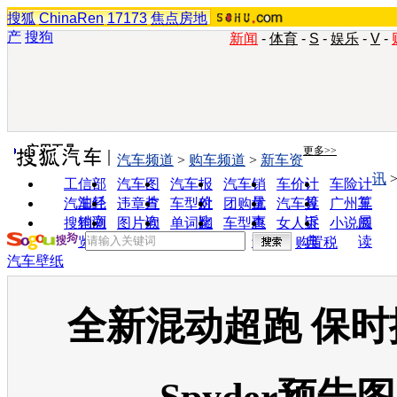
搜狐
ChinaRen
17173
焦点房地
产
搜狗
新闻
-
体育
-
S
-
娱乐
-
V
-
实用工具
更多>>
汽车频道
>
购车频道
>
新车资
讯
工信部
汽车图
汽车报
汽车销
车价计
车险计
油耗
片
价
量
算
算
汽车经
违章查
车型对
团购优
汽车投
广州车
销商
询
比
惠
诉
展
搜狗浏
图片欣
单词翻
车型查
女人宝
小说阅
览器
赏
译
询
典
读
购置税
汽车壁纸
全新混动超跑 保时捷