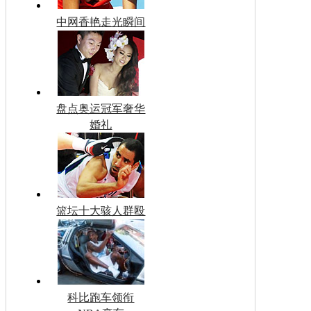
中网香艳走光瞬间
盘点奥运冠军奢华
婚礼
篮坛十大骇人群殴
科比跑车领衔