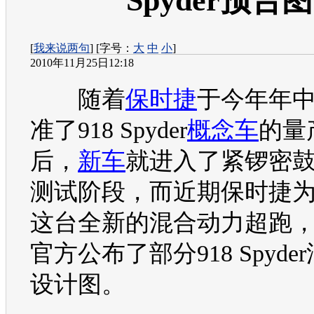
Spyder预告图
[
我来说两句
] [字号：
大
中
小
]
2010年11月25日12:18
随着
保时捷
于今年年
准了918 Spyder
概念车
的量
后，
新车
就进入了紧锣密
测试阶段，而近期
保时捷
这台全新的混合动力超跑
官方公布了部分918 Spyde
设计图。