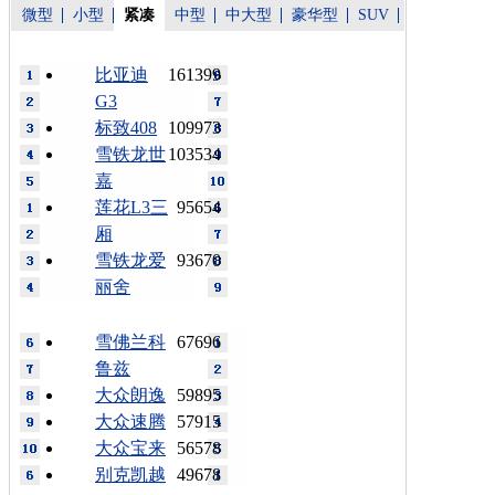
微型
小型
紧凑
中型
中大型
豪华型
SUV
比亚迪
161399
G3
标致408
109973
雪铁龙世
103534
嘉
莲花L3三
95654
厢
雪铁龙爱
93670
丽舍
雪佛兰科
67696
鲁兹
大众朗逸
59895
大众速腾
57915
大众宝来
56578
别克凯越
49678