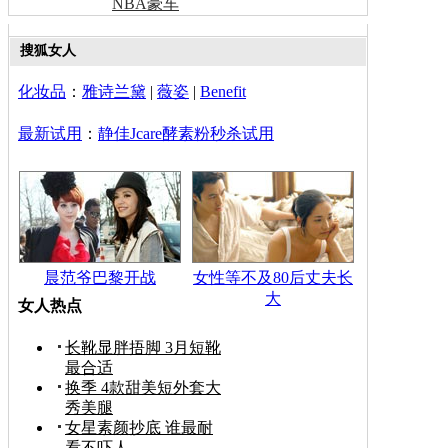
NBA豪车
搜狐女人
化妆品
：
雅诗兰黛
|
薇姿
|
Benefit
最新试用
：
静佳Jcare酵素粉秒杀试用
晨范爷巴黎开战
女性等不及80后丈夫长
大
女人热点
长靴显胖捂脚 3月短靴
最合适
换季 4款甜美短外套大
秀美腿
女星素颜抄底 谁最耐
看不吓人