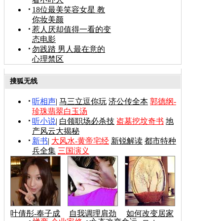
18位最美笑容女星 教
你妆美颜
惹人厌却值得一看的变
态电影
勿践踏 男人最在意的
心理禁区
搜狐无线
听相声
|
马三立逗你玩
济公传全本
郭德纲-
珍珠翡翠白玉汤
听小说
|
白领职场必杀技
盗墓挖坟奇书
地
产风云大揭秘
新书
|
大风水-黄帝宅经
新锐解读
都市特种
兵全集
三国演义
叶倩彤-奉子成
自我调理肩劲
如何改变居家