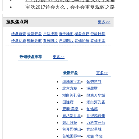
宝沃2017还会火么，会不会重复观致之路
搜狐焦点网
更多 >>
楼盘速查
最新开盘
户型搜索
电子地图
楼盘点评
贷款计算
楼盘动态
购房导航
看房图片
户型图片
装修论坛
装修图库
热销楼盘推荐
更多>>
最新开盘
更多>>
绿地国宝21
领秀慧谷
北京方糖
澜馨墅
潮白河孔雀
绿宸万华城
国隆府
潮白河孔雀
宏泰·美墅
铂铭郡
廊坊新世界
世纪鸿通州
智汇雅苑
万科首开台
首开熙悦山
世纪星城
首城国际中
顺鑫·华玺