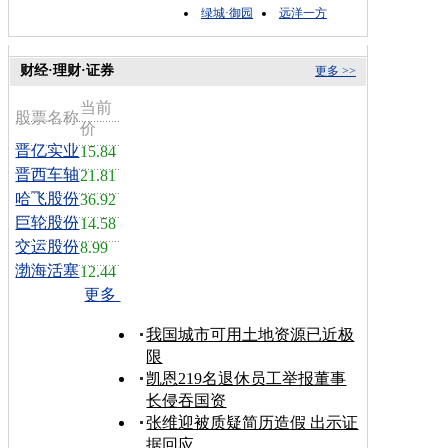
绿城·御园
远洋一方
财经·理财·证券
更多 >>
当前
股票名称
价
晋亿实业
15.84
晋西车轴
21.81
哈飞股份
36.92
巨轮股份
14.58
交运股份
8.99
渤海活塞
12.44
更多
我国城市可用土地资源已近极
限
凯恩219名退休员工举报董事
长侵吞国资
张维迎被质疑简历造假 出示证
据回应