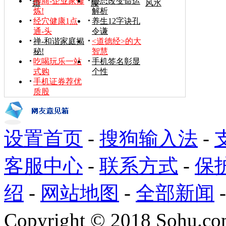
禅商-企业家修
心态改变命运
婚
腰
风水
炼!
解析
经穴健康1点
养生12字诀孔
通-头
令谦
禅-和谐家庭揭
<道德经>的大
秘!
智慧
吃喝玩乐一站
手机签名彰显
式购
个性
手机证券荐优
质股
设置首页
-
搜狗输入法
-
客服中心
-
联系方式
-
保
绍
-
网站地图
-
全部新闻
Copyright
©
2018 Sohu.com