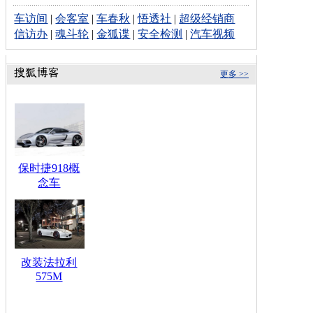
车访间
|
会客室
|
车春秋
|
悟透社
|
超级经销商
信访办
|
魂斗轮
|
金狐谍
|
安全检测
|
汽车视频
更多 >>
保时捷918概
念车
改装法拉利
575M