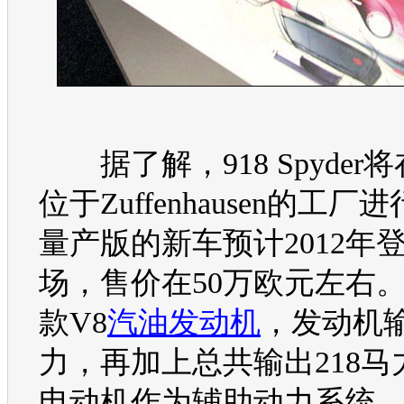
据了解，918 Spyder将
位于Zuffenhausen的工
量产版的
新车
预计2012年
场，售价在50万欧元左右
款V8
汽油
发动机
，
发动机
力，再加上总共输出218马
电动机作为辅助动力系统