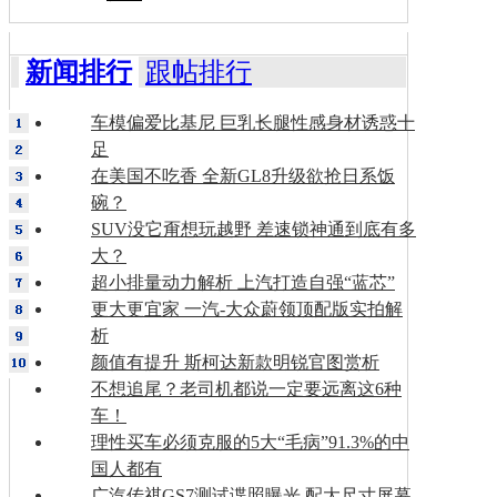
新闻排行
跟帖排行
车模偏爱比基尼 巨乳长腿性感身材诱惑十
足
在美国不吃香 全新GL8升级欲抢日系饭
碗？
SUV没它甭想玩越野 差速锁神通到底有多
大？
超小排量动力解析 上汽打造自强“蓝芯”
更大更宜家 一汽-大众蔚领顶配版实拍解
析
颜值有提升 斯柯达新款明锐官图赏析
不想追尾？老司机都说一定要远离这6种
车！
理性买车必须克服的5大“毛病”91.3%的中
国人都有
广汽传祺GS7测试谍照曝光 配大尺寸屏幕