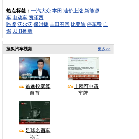
热点标签：
一汽大众
本田
油价上涨
新能源
车
电动车
凯泽西
路虎
沃尔沃
保时捷
丰田召回
比亚迪
停车费
自
燃
以旧换新
搜狐汽车视频
更多 >>
逃逸投案算
上网可申请
自首
车牌
足球名宿车
祸亡