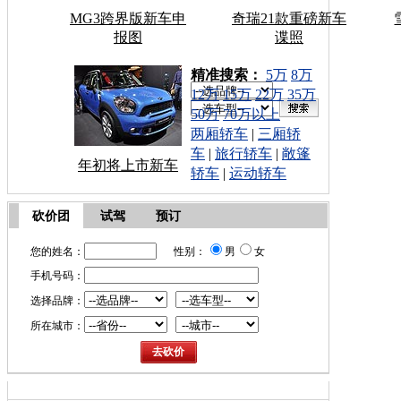
MG3跨界版新车申
奇瑞21款重磅新车
报图
谍照
车型搜索：
精准搜索：
5万
8万
12万
15万
22万
35万
50万
70万以上
两厢轿车
|
三厢轿
车
|
旅行轿车
|
敞篷
年初将上市新车
轿车
|
运动轿车
砍价团
试驾
预订
您的姓名：
性别：
男
女
手机号码：
选择品牌：
所在城市：