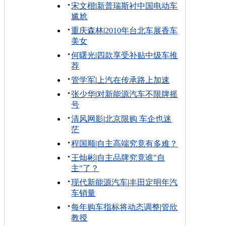
宋文楷
|
新普瑞斯衬中国电动车
尴尬
重庆森林
|
2010年台北车展香车
美女
何曙光
|
四款享受补贴中级车推
荐
管学军
|
上汽在传承路上加速
张少华
|
对新能源汽车不限牌摇
号
清风网影
|
北京限购 车企也迷
茫
程国顺
|
自主高端究竟有多难？
王灿彬
|
自主品牌究竟谁"自
主"了？
现代新能源汽车
|
丰田定明年汽
车销量
每年购车指标将动态调整
|
管欣
教授