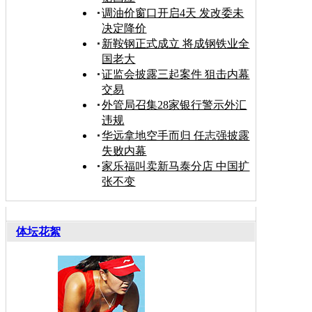
调油价窗口开启4天 发改委未
决定降价
新鞍钢正式成立 将成钢铁业全
国老大
证监会披露三起案件 狙击内幕
交易
外管局召集28家银行警示外汇
违规
华远拿地空手而归 任志强披露
失败内幕
家乐福叫卖新马泰分店 中国扩
张不变
体坛花絮