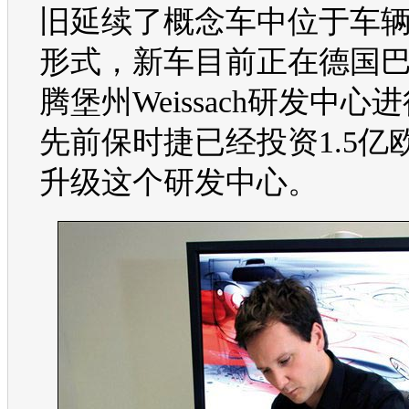
旧延续了
概念车
中位于车
形式，
新车
目前正在德国
腾堡州Weissach研发中心
先前
保时捷
已经投资1.5亿
升级这个研发中心。