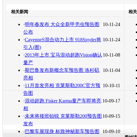
开心网
人人网
豆瓣
相关新闻
相关
转发至：
·
明年春发布 大众全新甲壳虫预告图
10-11-24
公布
·
CayenneS混合动力上市 918Spyder将
10-11-24
引入(图)
·
2013年上市 宝马混动超跑Vision确认
10-11-08
量产
·
斯巴鲁发布新概念车预告图 洛杉矶
10-11-04
亮相
·
11月首发亮相 克莱斯勒200C官方预
10-10-11
告图
·
混动超跑 Fisker Karma量产车即将亮
10-09-17
相
·
未来将接班铂锐 克莱斯勒200预告图
10-09-15
发布
·
巴黎车展现身 标致神秘新车预告图
10-09-10