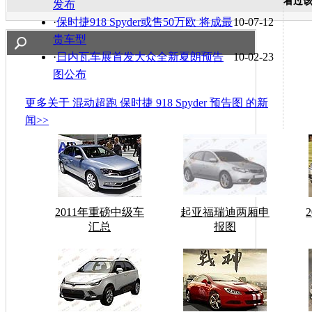
看过
发布
·
保时捷918 Spyder或售50万欧 将成最
10-07-12
贵车型
·
日内瓦车展首发大众全新夏朗预告
10-02-23
图公布
更多关于
混动超跑 保时捷 918 Spyder 预告图
的新
闻>>
2011年重磅中级车
起亚福瑞迪两厢申
汇总
报图