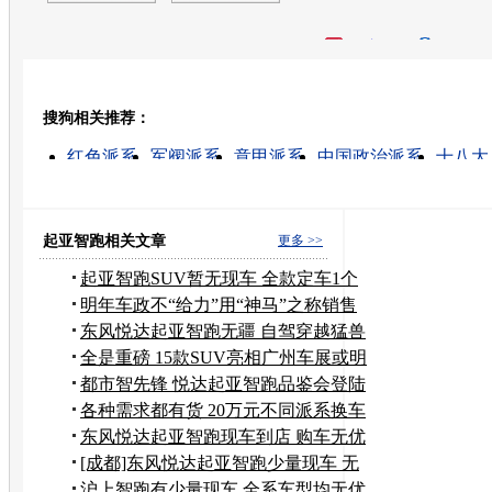
开心网
人人网
豆瓣
搜狗相关推荐：
转发至：
红色派系
军阀派系
意甲派系
中国政治派系
十八大
国民党派系
佛教派系
天下贰派系修炼
英超派系
18大派系
起亚智跑相关文章
更多 >>
起亚智跑SUV暂无现车 全款定车1个
月可提
明年车政不“给力”用“神马”之称销售
东风悦达起亚智跑无疆 自驾穿越猛兽
丛林
全是重磅 15款SUV亮相广州车展或明
年出
都市智先锋 悦达起亚智跑品鉴会登陆
北京
各种需求都有货 20万元不同派系换车
选择
东风悦达起亚智跑现车到店 购车无优
惠
[成都]东风悦达起亚智跑少量现车 无
优惠
沪上智跑有少量现车 全系车型均无优