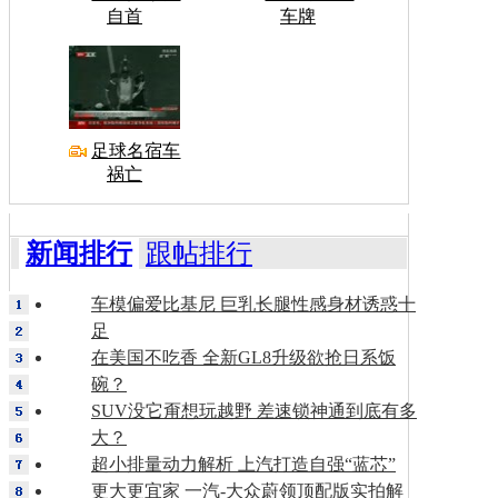
自首
车牌
足球名宿车
祸亡
新闻排行
跟帖排行
车模偏爱比基尼 巨乳长腿性感身材诱惑十
足
在美国不吃香 全新GL8升级欲抢日系饭
碗？
SUV没它甭想玩越野 差速锁神通到底有多
大？
超小排量动力解析 上汽打造自强“蓝芯”
更大更宜家 一汽-大众蔚领顶配版实拍解