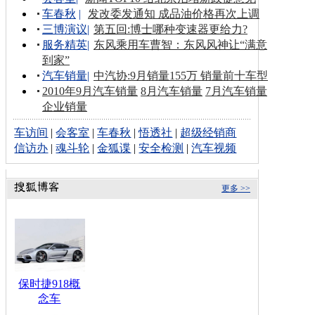
车春秋
|
发改委发通知 成品油价格再次上调
三博演议
|
第五回:博士哪种变速器更给力?
服务精英
|
东风乘用车曹智：东风风神让“满意
到家”
汽车销量
|
中汽协:9月销量155万 销量前十车型
2010年9月汽车销量
8月汽车销量
7月汽车销量
企业销量
车访间
|
会客室
|
车春秋
|
悟透社
|
超级经销商
信访办
|
魂斗轮
|
金狐谍
|
安全检测
|
汽车视频
更多 >>
保时捷918概
念车