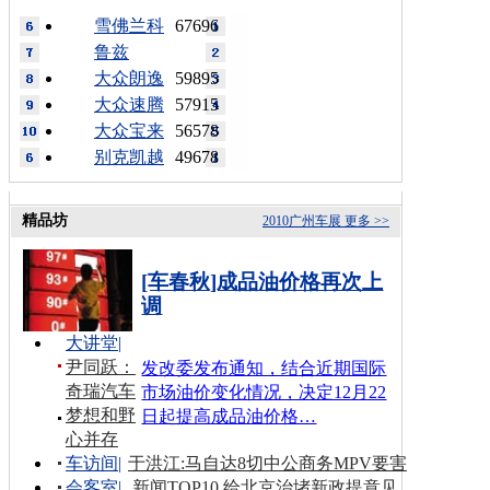
雪佛兰科
67696
鲁兹
大众朗逸
59895
大众速腾
57915
大众宝来
56578
别克凯越
49678
精品坊
2010广州车展
更多 >>
[车春秋]成品油价格再次上
调
大讲堂
|
尹同跃：
发改委发布通知，结合近期国际
奇瑞汽车
市场油价变化情况，决定12月22
梦想和野
日起提高成品油价格…
心并存
车访间
|
于洪江:马自达8切中公商务MPV要害
会客室
|
新闻TOP10 给北京治堵新政提意见