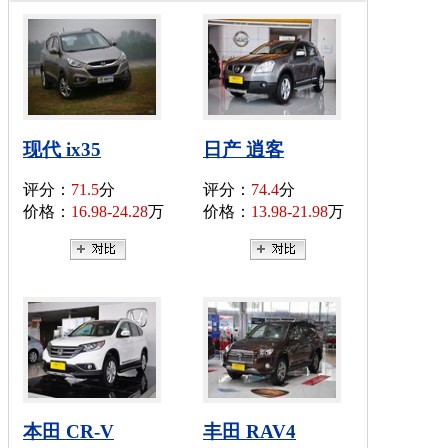
现代 ix35
日产 逍客
评分：
71.5
分
评分：
74.4
分
价格：
16.98-24.28
万
价格：
13.98-21.98
万
本田 CR-V
丰田 RAV4