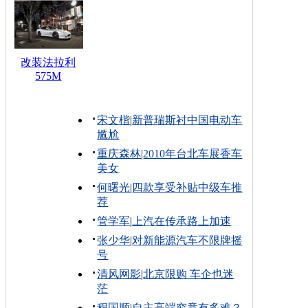
改装法拉利
575M
宋文楷
|
新普瑞斯衬中国电动车
尴尬
重庆森林
|
2010年台北车展香车
美女
何曙光
|
四款享受补贴中级车推
荐
管学军
|
上汽在传承路上加速
张少华
|
对新能源汽车不限牌摇
号
清风网影
|
北京限购 车企也迷
茫
程国顺
|
自主高端究竟有多难？