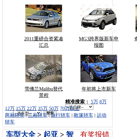
2011重磅合资紧凑
MG3跨界版新车申
汇总
报图
雪佛兰Malibu替代
年初将上市新车
景程
车型搜索：
精准搜索：
5万
8万
12万
15万
22万
35万
50万
70万以上
两厢轿车
|
三厢轿车
|
旅行轿车
|
敞篷轿车
|
运动
轿车
车型大全
>
起亚
>
智
有奖报错