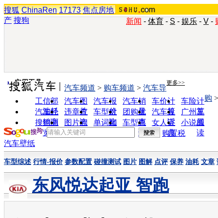
搜狐
ChinaRen
17173
焦点房地
产
搜狗
新闻
-
体育
-
S
-
娱乐
-
V
-
实用工具
更多>>
汽车频道
>
购车频道
>
汽车导
购
工信部
汽车图
汽车报
汽车销
车价计
车险计
油耗
片
价
量
算
算
汽车经
违章查
车型对
团购优
汽车投
广州车
销商
询
比
惠
诉
展
搜狗浏
图片欣
单词翻
车型查
女人宝
小说阅
览器
赏
译
询
典
读
购置税
汽车壁纸
车型综述
行情-报价
参数配置
碰撞测试
图片
图解
点评
保养
油耗
文章
东风悦达起亚 智跑