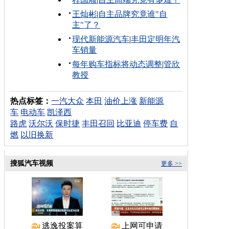
王灿彬
|
自主品牌究竟谁"自
主"了？
现代新能源汽车
|
丰田定明年汽
车销量
每年购车指标将动态调整
|
管欣
教授
热点标签：
一汽大众
本田
油价上涨
新能源
车
电动车
凯泽西
路虎
沃尔沃
保时捷
丰田召回
比亚迪
停车费
自
燃
以旧换新
搜狐汽车视频
更多 >>
逃逸投案算
上网可申请