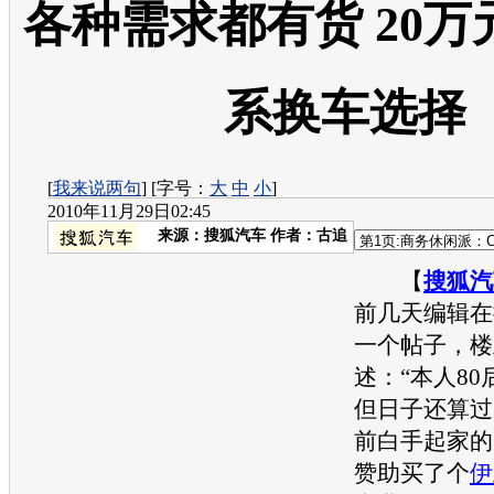
各种需求都有货 20
系换车选择
[
我来说两句
] [字号：
大
中
小
]
2010年11月29日02:45
来源：
搜狐汽车
作者：古追
【
搜狐汽
前几天编辑在
一个帖子，楼
述：“
本人8
但日子还算过
前白手起家的
赞助买了个
伊