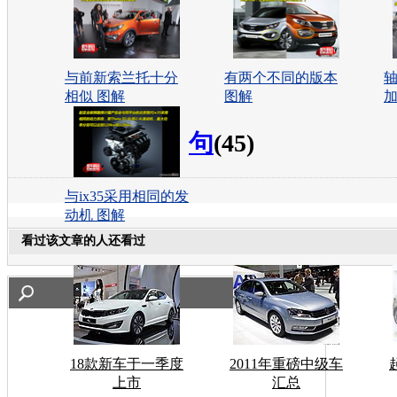
与前新索兰托十分
有两个不同的版本
相似 图解
图解
加
句
(45)
与ix35采用相同的发
动机 图解
看过该文章的人还看过
18款新车于一季度
2011年重磅中级车
上市
汇总