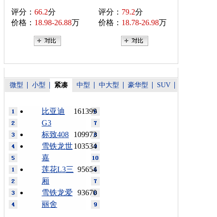
评分：
66.2
分
评分：
79.2
分
价格：
18.98-26.88
万
价格：
18.78-26.98
万
微型
小型
紧凑
中型
中大型
豪华型
SUV
比亚迪
161399
G3
标致408
109973
雪铁龙世
103534
嘉
莲花L3三
95654
厢
雪铁龙爱
93670
丽舍