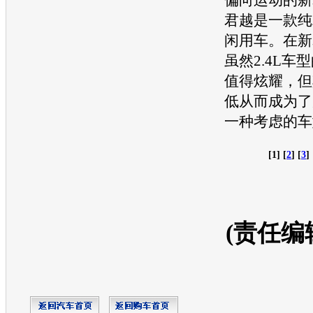
君越
是一款纯
闲用车。在
新
虽然2.4L车
值得炫耀，但
低从而成为了
一种考虑的车
[1] [
2
] [
3
] 
(责任编