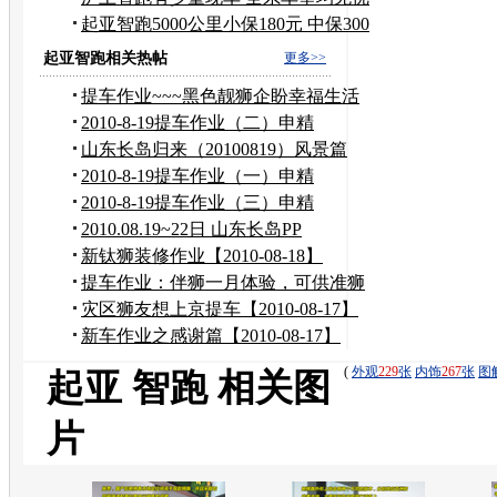
惠
起亚智跑5000公里小保180元 中保300
元
起亚智跑相关热帖
更多>>
提车作业~~~黑色靓狮企盼幸福生活
~~~
2010-8-19提车作业（二）申精
山东长岛归来（20100819）风景篇
2010-8-19提车作业（一）申精
2010-8-19提车作业（三）申精
2010.08.19~22日 山东长岛PP
新钛狮装修作业【2010-08-18】
提车作业：伴狮一月体验，可供准狮
友参考
灾区狮友想上京提车【2010-08-17】
新车作业之感谢篇【2010-08-17】
(
外观
229
张
内饰
267
张
图
起亚 智跑 相关图
片