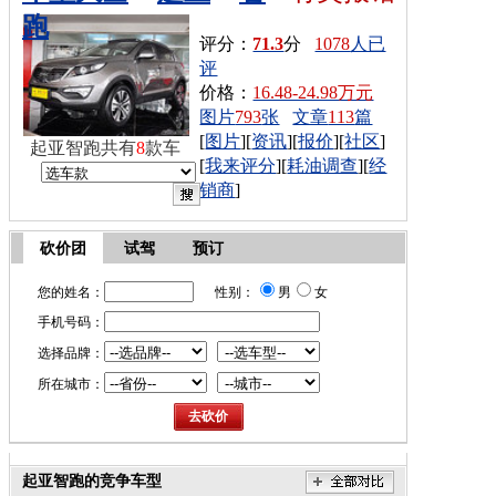
跑
评分：
71.3
分
1078
人已
评
价格：
16.48-24.98万元
图片
793
张
文章
113
篇
[
图片
][
资讯
][
报价
][
社区
]
起亚智跑共有
8
款车
[
我来评分
][
耗油调查
][
经
销商
]
砍价团
试驾
预订
您的姓名：
性别：
男
女
手机号码：
选择品牌：
所在城市：
起亚智跑的竞争车型