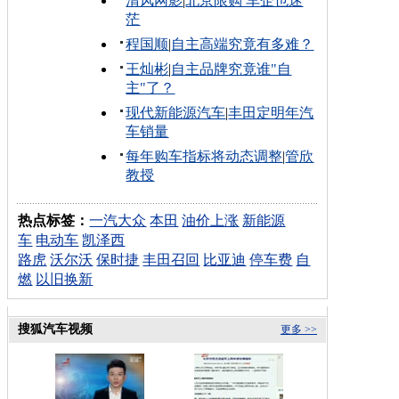
清风网影
|
北京限购 车企也迷
茫
程国顺
|
自主高端究竟有多难？
王灿彬
|
自主品牌究竟谁"自
主"了？
现代新能源汽车
|
丰田定明年汽
车销量
每年购车指标将动态调整
|
管欣
教授
热点标签：
一汽大众
本田
油价上涨
新能源
车
电动车
凯泽西
路虎
沃尔沃
保时捷
丰田召回
比亚迪
停车费
自
燃
以旧换新
搜狐汽车视频
更多 >>