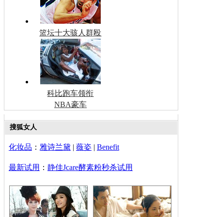
篮坛十大骇人群殴
科比跑车领衔
NBA豪车
搜狐女人
化妆品
：
雅诗兰黛
|
薇姿
|
Benefit
最新试用
：
静佳Jcare酵素粉秒杀试用