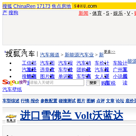
搜狐
ChinaRen
17173
焦点房地
产
搜狗
新闻
-
体育
-
S
-
娱乐
-
V
-
实用工具
更多>>
汽车频道
>
新能源汽车业
>
新
能
工信部
汽车图
汽车报
汽车销
车价计
车险计
油耗
片
价
量
算
算
汽车经
违章查
车型对
团购优
汽车投
广州车
销商
询
比
惠
诉
展
搜狗浏
图片欣
单词翻
车型查
女人宝
小说阅
览器
赏
译
询
典
读
购置税
汽车壁纸
车型综述
行情-报价
参数配置
碰撞测试
图片
图解
点评
文章
论坛
底价
进口雪佛兰 Volt沃蓝达