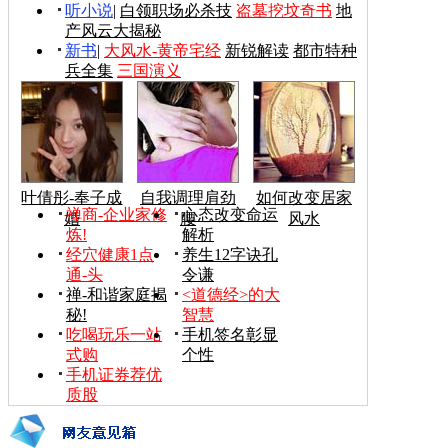
听小说
|
白领职场必杀技
盗墓挖坟奇书
地
产风云大揭秘
新书
|
大风水-黄帝宅经
新锐解读
都市特种
兵全集
三国演义
叶倩彤-奉子成
自我调理肩劲
如何改变居家
禅商-企业家修
心态改变命运
婚
腰
风水
炼!
解析
经穴健康1点
养生12字诀孔
通-头
令谦
禅-和谐家庭揭
<道德经>的大
秘!
智慧
吃喝玩乐一站
手机签名彰显
式购
个性
手机证券荐优
质股