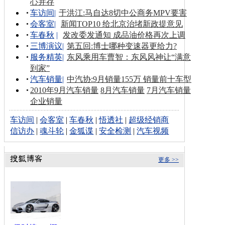
心并存
车访间
|
于洪江:马自达8切中公商务MPV要害
会客室
|
新闻TOP10 给北京治堵新政提意见
车春秋
|
发改委发通知 成品油价格再次上调
三博演议
|
第五回:博士哪种变速器更给力?
服务精英
|
东风乘用车曹智：东风风神让“满意
到家”
汽车销量
|
中汽协:9月销量155万 销量前十车型
2010年9月汽车销量
8月汽车销量
7月汽车销量
企业销量
车访间
|
会客室
|
车春秋
|
悟透社
|
超级经销商
信访办
|
魂斗轮
|
金狐谍
|
安全检测
|
汽车视频
更多 >>