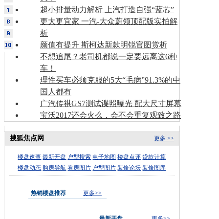
超小排量动力解析 上汽打造自强“蓝芯”
更大更宜家 一汽-大众蔚领顶配版实拍解
析
颜值有提升 斯柯达新款明锐官图赏析
不想追尾？老司机都说一定要远离这6种
车！
理性买车必须克服的5大“毛病”91.3%的中
国人都有
广汽传祺GS7测试谍照曝光 配大尺寸屏幕
宝沃2017还会火么，会不会重复观致之路
搜狐焦点网
更多 >>
楼盘速查
最新开盘
户型搜索
电子地图
楼盘点评
贷款计算
楼盘动态
购房导航
看房图片
户型图片
装修论坛
装修图库
热销楼盘推荐
更多>>
最新开盘
更多>>