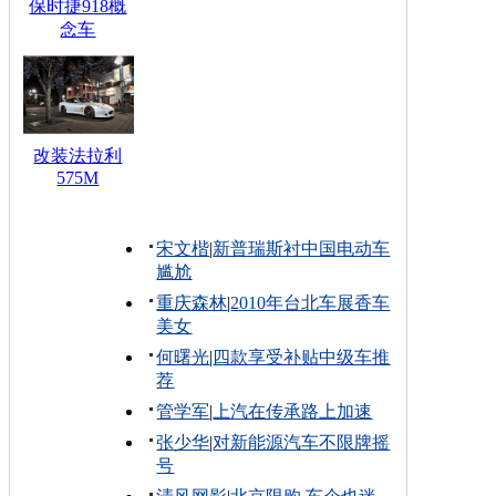
保时捷918概
念车
改装法拉利
575M
宋文楷
|
新普瑞斯衬中国电动车
尴尬
重庆森林
|
2010年台北车展香车
美女
何曙光
|
四款享受补贴中级车推
荐
管学军
|
上汽在传承路上加速
张少华
|
对新能源汽车不限牌摇
号