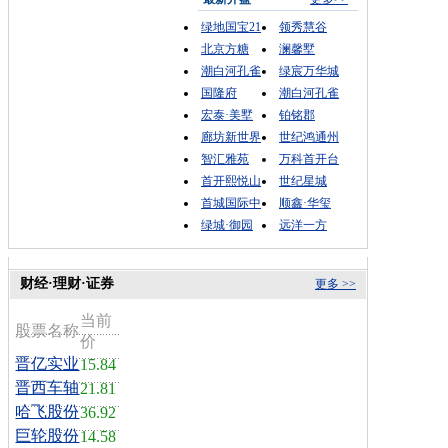
绿地国宝21
领秀慧谷
北京方糖
澜馨墅
潮白河孔雀
绿宸万华城
国隆府
潮白河孔雀
宏泰·美墅
铂铭郡
廊坊新世界
世纪鸿通州
智汇雅苑
万科首开台
首开熙悦山
世纪星城
首城国际中
顺鑫·华玺
绿城·御园
远洋一方
财经·理财·证券
更多 >>
当前
股票名称
价
晋亿实业
15.84
晋西车轴
21.81
哈飞股份
36.92
巨轮股份
14.58