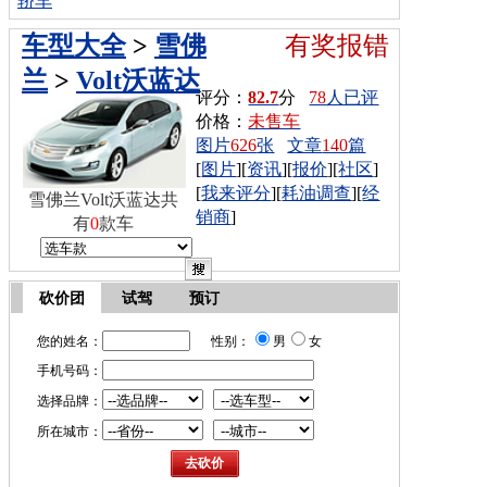
轿车
车型大全
>
雪佛
有奖报错
兰
>
Volt沃蓝达
评分：
82.7
分
78
人已评
价格：
未售车
图片
626
张
文章
140
篇
[
图片
][
资讯
][
报价
][
社区
]
[
我来评分
][
耗油调查
][
经
雪佛兰Volt沃蓝达共
销商
]
有
0
款车
砍价团
试驾
预订
您的姓名：
性别：
男
女
手机号码：
选择品牌：
所在城市：