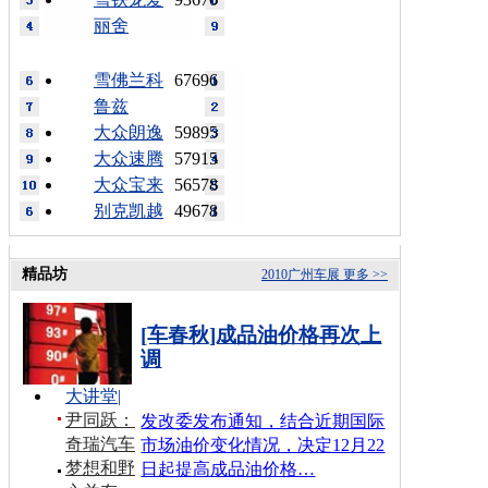
丽舍
雪佛兰科
67696
鲁兹
大众朗逸
59895
大众速腾
57915
大众宝来
56578
别克凯越
49678
精品坊
2010广州车展
更多 >>
[车春秋]成品油价格再次上
调
大讲堂
|
尹同跃：
发改委发布通知，结合近期国际
奇瑞汽车
市场油价变化情况，决定12月22
梦想和野
日起提高成品油价格…