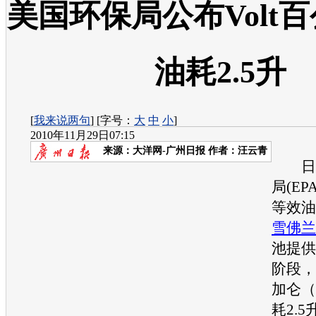
美国环保局公布Volt
油耗2.5升
[
我来说两句
] [字号：
大
中
小
]
2010年11月29日07:15
来源：
大洋网-广州日报
作者：汪云青
日前
局(E
等效油
雪佛兰V
池提供
阶段，
加仑（
耗2.