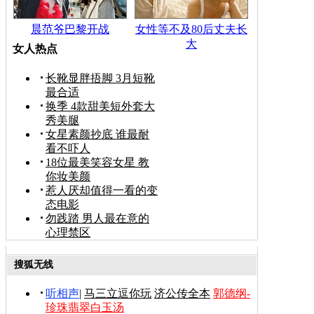
晨范爷巴黎开战
女性等不及80后丈夫长
大
女人热点
长靴显胖捂脚 3月短靴
最合适
换季 4款甜美短外套大
秀美腿
女星素颜抄底 谁最耐
看不吓人
18位最美笑容女星 教
你妆美颜
惹人厌却值得一看的变
态电影
勿践踏 男人最在意的
心理禁区
搜狐无线
听相声
|
马三立逗你玩
济公传全本
郭德纲-
珍珠翡翠白玉汤