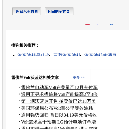
开心网
人人网
豆瓣
搜狗相关推荐：
转发至：
汽车油耗是什么
三菱汽车油耗
汽车油耗的消息
自由舰 油耗
汽车油耗排名
迈腾油耗
捷达油耗
汽车百公里油耗
羚羊汽车油耗
汽车油耗高的原因
雪佛兰Volt沃蓝达相关文章
更多 >>
雪佛兰电动车Volt在美量产12月交付车
主
通用正寻求措施将Volt产能提高2至3倍
第一辆沃蓝达开售 拍卖价已达18万美
元
美国环保局公布Volt百公里等效油耗
2.5升
通用强势回归 首日以34.19美元价格收
盘
Volt需求高于预期 LG预计电池订单增
长
通用拟进一步提高Volt产量以满足需求