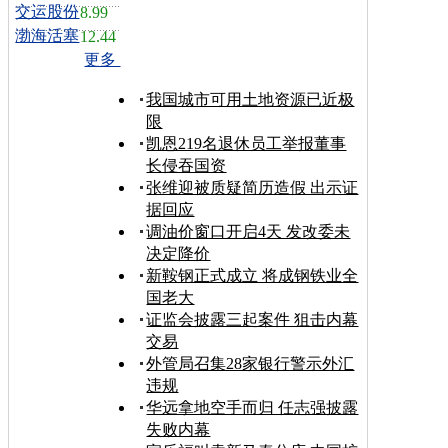
交运股份
8.99
渤海活塞
12.44
更多
我国城市可用土地资源已近极
限
凯恩219名退休员工举报董事
长侵吞国资
张维迎被质疑简历造假 出示证
据回应
调油价窗口开启4天 发改委未
决定降价
新鞍钢正式成立 将成钢铁业全
国老大
证监会披露三起案件 狙击内幕
交易
外管局召集28家银行警示外汇
违规
华远拿地空手而归 任志强披露
失败内幕