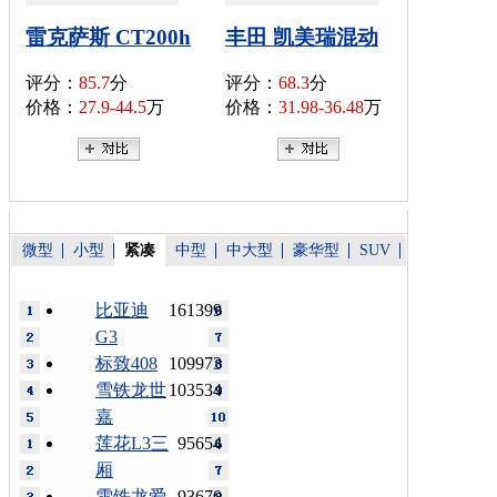
雷克萨斯 CT200h
丰田 凯美瑞混动
评分：
85.7
分
评分：
68.3
分
价格：
27.9-44.5
万
价格：
31.98-36.48
万
微型
小型
紧凑
中型
中大型
豪华型
SUV
比亚迪
161399
G3
标致408
109973
雪铁龙世
103534
嘉
莲花L3三
95654
厢
雪铁龙爱
93670