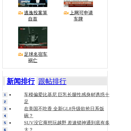
逃逸投案算
上网可申请
自首
车牌
足球名宿车
祸亡
新闻排行
跟帖排行
车模偏爱比基尼 巨乳长腿性感身材诱惑十
足
在美国不吃香 全新GL8升级欲抢日系饭
碗？
SUV没它甭想玩越野 差速锁神通到底有多
大？