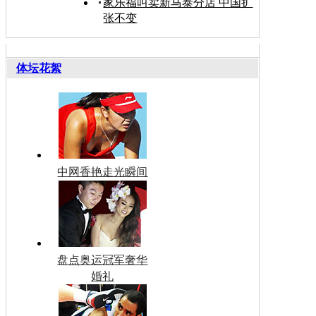
家乐福叫卖新马泰分店 中国扩
张不变
体坛花絮
中网香艳走光瞬间
盘点奥运冠军奢华
婚礼