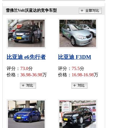
雪佛兰Volt沃蓝达的竞争车型
比亚迪 e6先行者
比亚迪 F3DM
评分：
73.0
分
评分：
75.5
分
价格：
36.98-36.98
万
价格：
16.98-16.98
万