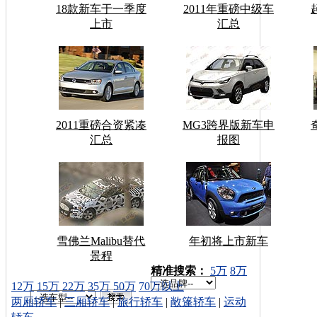
18款新车于一季度
2011年重磅中级车
上市
汇总
2011重磅合资紧凑
MG3跨界版新车申
汇总
报图
雪佛兰Malibu替代
年初将上市新车
景程
车型搜索：
精准搜索：
5万
8万
12万
15万
22万
35万
50万
70万以上
两厢轿车
|
三厢轿车
|
旅行轿车
|
敞篷轿车
|
运动