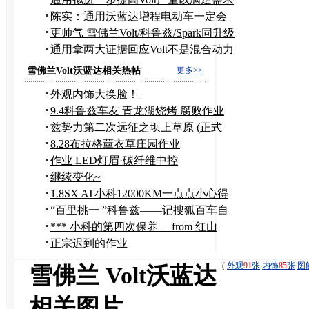
陈实：通用沃蓝达增程电动车一定会
国产
更帅气 雪佛兰Volt/科鲁兹/Spark同升级
通用拿两大证据回应Volt不是混合动力
车
雪佛兰Volt沃蓝达相关热帖
更多>>
外观内饰大换脸！
9.4科鲁兹车友 青龙湖烧烤 腐败作业
兹势力第二次远征之坝上草原 (正式
版）
8.28布拉格薰衣草庄园作业
作业 LED灯眉·碳纤维中控
继续变化~
1.8SX AT小科12000KM一点点小心得
“百里挑一 ”科鲁兹——记搜狐百车自
驾游邯郸
*** 小科的第四次保养 —from 红山
***
正宗迟到的作业
(
外观
91
张
内饰
85
张
图
雪佛兰 Volt沃蓝达
相关图片