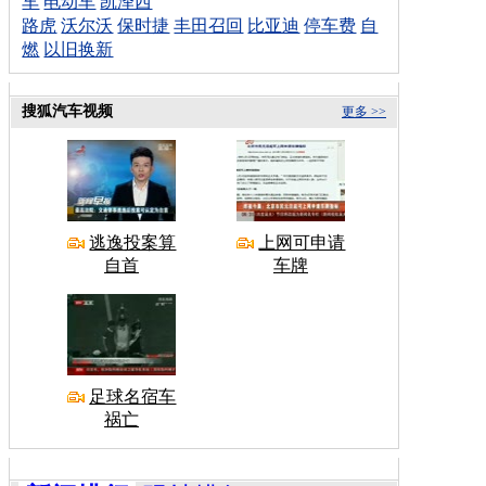
车
电动车
凯泽西
路虎
沃尔沃
保时捷
丰田召回
比亚迪
停车费
自
燃
以旧换新
搜狐汽车视频
更多 >>
逃逸投案算
上网可申请
自首
车牌
足球名宿车
祸亡