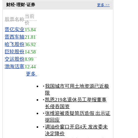
财经·理财·证券
更多 >>
当前
股票名称
价
晋亿实业
15.84
晋西车轴
21.81
哈飞股份
36.92
巨轮股份
14.58
交运股份
8.99
渤海活塞
12.44
更多
我国城市可用土地资源已近极
限
凯恩219名退休员工举报董事
长侵吞国资
张维迎被质疑简历造假 出示证
据回应
调油价窗口开启4天 发改委未
决定降价