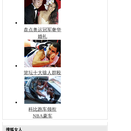
盘点奥运冠军奢华
婚礼
篮坛十大骇人群殴
科比跑车领衔
NBA豪车
搜狐女人