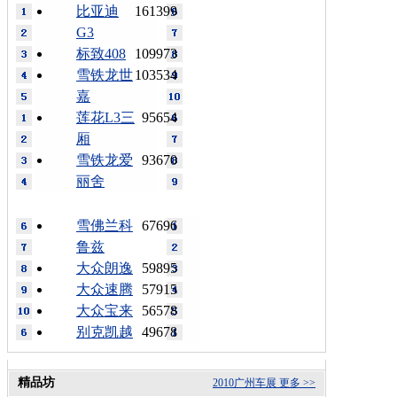
比亚迪
161399
G3
标致408
109973
雪铁龙世
103534
嘉
莲花L3三
95654
厢
雪铁龙爱
93670
丽舍
雪佛兰科
67696
鲁兹
大众朗逸
59895
大众速腾
57915
大众宝来
56578
别克凯越
49678
精品坊
2010广州车展
更多 >>