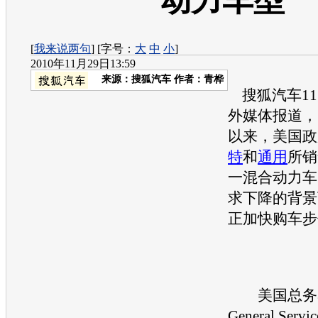
动力车型
[
我来说两句
] [字号：
大
中
小
]
2010年11月29日13:59
来源：
搜狐汽车
作者：青桦
搜狐汽车11
外媒体报道，
以来，美国政
特
和
通用
所销
一混合动力车
求下降的背景
正加快购车步
美国总务署(T
General Servic