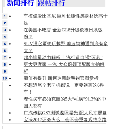
新闻排行
跟帖排行
车模偏爱比基尼 巨乳长腿性感身材诱惑十
足
在美国不吃香 全新GL8升级欲抢日系饭
碗？
SUV没它甭想玩越野 差速锁神通到底有多
大？
超小排量动力解析 上汽打造自强“蓝芯”
更大更宜家 一汽-大众蔚领顶配版实拍解
析
颜值有提升 斯柯达新款明锐官图赏析
不想追尾？老司机都说一定要远离这6种
车！
理性买车必须克服的5大“毛病”91.3%的中
国人都有
广汽传祺GS7测试谍照曝光 配大尺寸屏幕
宝沃2017还会火么，会不会重复观致之路