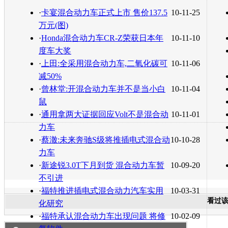
转发至：
·
卡宴混合动力车正式上市 售价137.5
10-11-25
万元(图)
·
Honda混合动力车CR-Z荣获日本年
10-11-10
度车大奖
·
上田:全采用混合动力车,二氧化碳可
10-11-06
减50%
·
曾林堂:开混合动力车并不是当小白
10-11-04
鼠
·
通用拿两大证据回应Volt不是混合动
10-11-01
力车
·
蔡澈:未来奔驰S级将推插电式混合动
10-10-28
力车
·
新途锐3.0T下月到货 混合动力车暂
10-09-20
不引进
·
福特推进插电式混合动力汽车实用
10-03-31
看过
化研究
·
福特承认混合动力车出现问题 将修
10-02-09