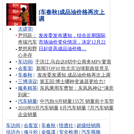
[车春秋]成品油价格再次上
调
大讲堂
|
尹同跃：
发改委发布通知，结合近期国际
奇瑞汽车
市场油价变化情况，决定12月22
梦想和野
日起提高成品油价格…
心并存
车访间
|
于洪江:马自达8切中公商务MPV要害
会客室
|
新闻TOP10 给北京治堵新政提意见
车春秋
|
发改委发通知 成品油价格再次上调
三博演议
|
第五回:博士哪种变速器更给力?
服务精英
|
东风乘用车曹智：东风风神让“满意
到家”
汽车销量
|
中汽协:9月销量155万 销量前十车型
2010年9月汽车销量
8月汽车销量
7月汽车销量
企业销量
车访间
|
会客室
|
车春秋
|
悟透社
|
超级经销商
信访办
|
魂斗轮
|
金狐谍
|
安全检测
|
汽车视频