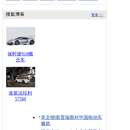
更多 >>
保时捷918概
念车
改装法拉利
575M
宋文楷
|
新普瑞斯衬中国电动车
尴尬