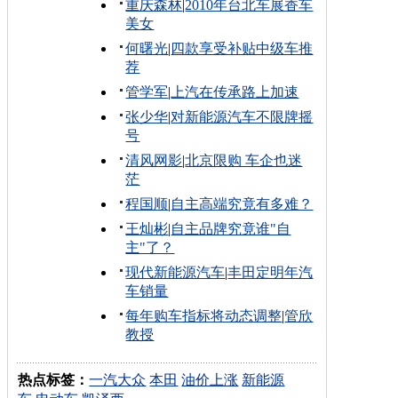
重庆森林
|
2010年台北车展香车
美女
何曙光
|
四款享受补贴中级车推
荐
管学军
|
上汽在传承路上加速
张少华
|
对新能源汽车不限牌摇
号
清风网影
|
北京限购 车企也迷
茫
程国顺
|
自主高端究竟有多难？
王灿彬
|
自主品牌究竟谁"自
主"了？
现代新能源汽车
|
丰田定明年汽
车销量
每年购车指标将动态调整
|
管欣
教授
热点标签：
一汽大众
本田
油价上涨
新能源