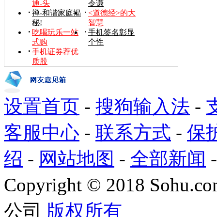
通-头
令谦
禅-和谐家庭揭
<道德经>的大
秘!
智慧
吃喝玩乐一站
手机签名彰显
式购
个性
手机证券荐优
质股
设置首页
-
搜狗输入法
-
客服中心
-
联系方式
-
保
绍
-
网站地图
-
全部新闻
Copyright
©
2018 Sohu.com
公司
版权所有