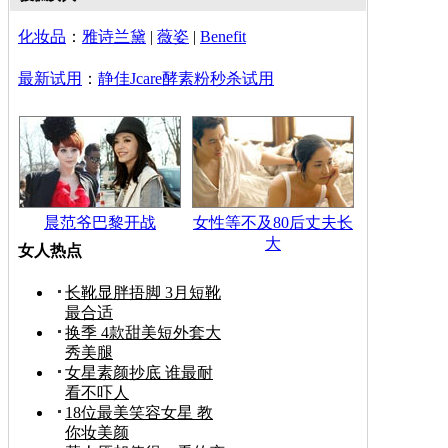
化妆品
：
雅诗兰黛
|
薇姿
|
Benefit
最新试用
：
静佳Jcare酵素粉秒杀试用
晨范爷巴黎开战
女性等不及80后丈夫长
大
女人热点
长靴显胖捂脚 3月短靴
最合适
换季 4款甜美短外套大
秀美腿
女星素颜抄底 谁最耐
看不吓人
18位最美笑容女星 教
你妆美颜