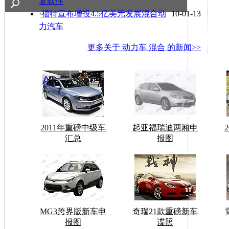
复软件
·
福特宣布增投4.5亿美元发展混合动
10-01-13
力汽车
更多关于
动力车 混合
的新闻>>
2011年重磅中级车
起亚福瑞迪两厢申
汇总
报图
MG3跨界版新车申
奇瑞21款重磅新车
报图
谍照