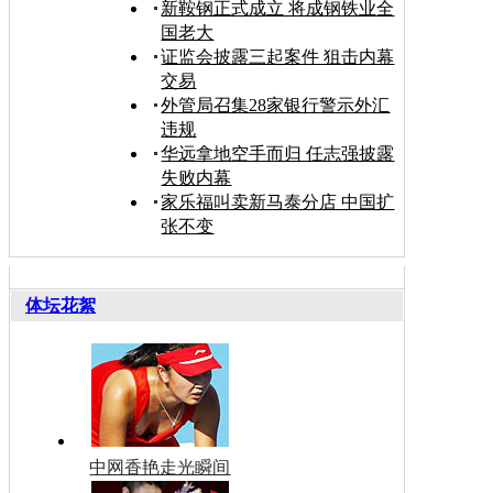
新鞍钢正式成立 将成钢铁业全
国老大
证监会披露三起案件 狙击内幕
交易
外管局召集28家银行警示外汇
违规
华远拿地空手而归 任志强披露
失败内幕
家乐福叫卖新马泰分店 中国扩
张不变
体坛花絮
中网香艳走光瞬间