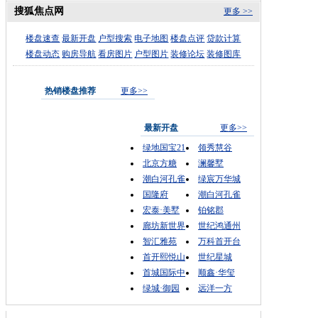
搜狐焦点网
更多 >>
楼盘速查
最新开盘
户型搜索
电子地图
楼盘点评
贷款计算
楼盘动态
购房导航
看房图片
户型图片
装修论坛
装修图库
热销楼盘推荐
更多>>
最新开盘
更多>>
绿地国宝21
领秀慧谷
北京方糖
澜馨墅
潮白河孔雀
绿宸万华城
国隆府
潮白河孔雀
宏泰·美墅
铂铭郡
廊坊新世界
世纪鸿通州
智汇雅苑
万科首开台
首开熙悦山
世纪星城
首城国际中
顺鑫·华玺
绿城·御园
远洋一方