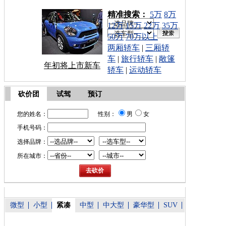
车型搜索：
精准搜索：
5万
8万
12万
15万
22万
35万
50万
70万以上
两厢轿车
|
三厢轿
车
|
旅行轿车
|
敞篷
年初将上市新车
轿车
|
运动轿车
砍价团
试驾
预订
您的姓名：
性别：
男
女
手机号码：
选择品牌：
所在城市：
微型
小型
紧凑
中型
中大型
豪华型
SUV