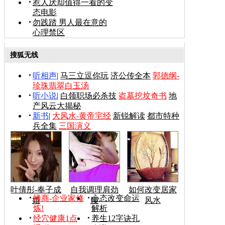
惹人厌却值得一看的变
态电影
勿践踏 男人最在意的
心理禁区
搜狐无线
听相声
|
马三立逗你玩
济公传全本
郭德纲-
珍珠翡翠白玉汤
听小说
|
白领职场必杀技
盗墓挖坟奇书
地
产风云大揭秘
新书
|
大风水-黄帝宅经
新锐解读
都市特种
兵全集
三国演义
叶倩彤-奉子成
自我调理肩劲
如何改变居家
禅商-企业家修
心态改变命运
婚
腰
风水
炼!
解析
经穴健康1点
养生12字诀孔