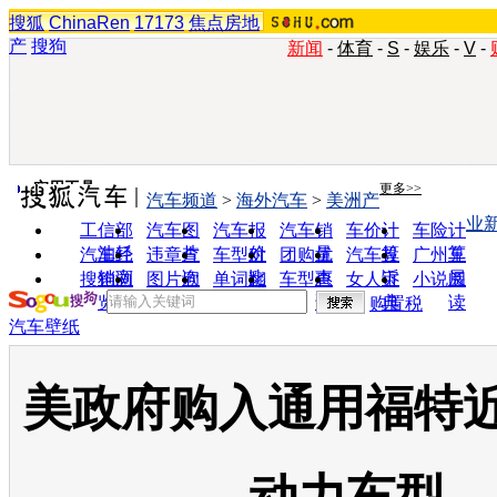
搜狐
ChinaRen
17173
焦点房地
产
搜狗
新闻
-
体育
-
S
-
娱乐
-
V
-
实用工具
更多>>
汽车频道
>
海外汽车
>
美洲产
业
工信部
汽车图
汽车报
汽车销
车价计
车险计
油耗
片
价
量
算
算
汽车经
违章查
车型对
团购优
汽车投
广州车
销商
询
比
惠
诉
展
搜狗浏
图片欣
单词翻
车型查
女人宝
小说阅
览器
赏
译
询
典
读
购置税
汽车壁纸
美政府购入通用福特近