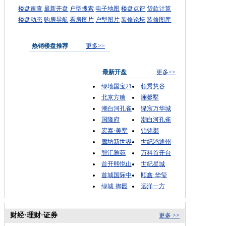
楼盘速查
最新开盘
户型搜索
电子地图
楼盘点评
贷款计算
楼盘动态
购房导航
看房图片
户型图片
装修论坛
装修图库
热销楼盘推荐
更多>>
最新开盘
更多>>
绿地国宝21
领秀慧谷
北京方糖
澜馨墅
潮白河孔雀
绿宸万华城
国隆府
潮白河孔雀
宏泰·美墅
铂铭郡
廊坊新世界
世纪鸿通州
智汇雅苑
万科首开台
首开熙悦山
世纪星城
首城国际中
顺鑫·华玺
绿城·御园
远洋一方
财经·理财·证券
更多 >>