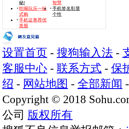
秘!
智慧
吃喝玩乐一站
手机签名彰显
式购
个性
手机证券荐优
质股
设置首页
-
搜狗输入法
-
客服中心
-
联系方式
-
保
绍
-
网站地图
-
全部新闻
Copyright
©
2018 Sohu.com
公司
版权所有