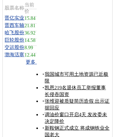
当前
股票名称
价
晋亿实业
15.84
晋西车轴
21.81
哈飞股份
36.92
巨轮股份
14.58
交运股份
8.99
渤海活塞
12.44
更多
我国城市可用土地资源已近极
限
凯恩219名退休员工举报董事
长侵吞国资
张维迎被质疑简历造假 出示证
据回应
调油价窗口开启4天 发改委未
决定降价
新鞍钢正式成立 将成钢铁业全
国老大