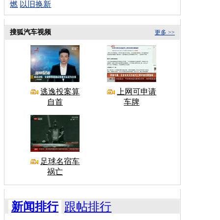
燃
以旧换新
搜狐汽车视频
更多 >>
逃逸投案算
上网可申请
自首
车牌
足球名宿车
祸亡
新闻排行
跟帖排行