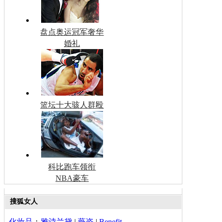
盘点奥运冠军奢华
婚礼
篮坛十大骇人群殴
科比跑车领衔
NBA豪车
搜狐女人
化妆品
：
雅诗兰黛
|
薇姿
|
Benefit