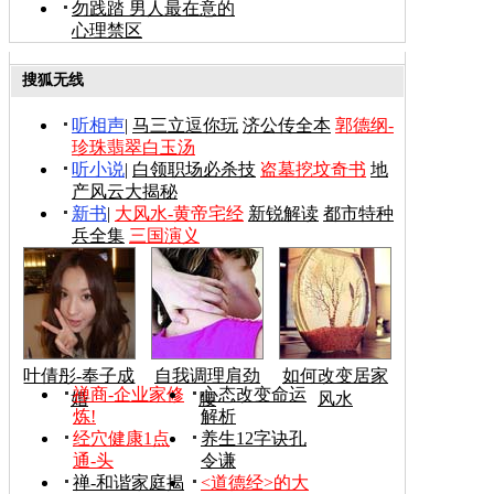
勿践踏 男人最在意的
心理禁区
搜狐无线
听相声
|
马三立逗你玩
济公传全本
郭德纲-
珍珠翡翠白玉汤
听小说
|
白领职场必杀技
盗墓挖坟奇书
地
产风云大揭秘
新书
|
大风水-黄帝宅经
新锐解读
都市特种
兵全集
三国演义
叶倩彤-奉子成
自我调理肩劲
如何改变居家
禅商-企业家修
心态改变命运
婚
腰
风水
炼!
解析
经穴健康1点
养生12字诀孔
通-头
令谦
禅-和谐家庭揭
<道德经>的大