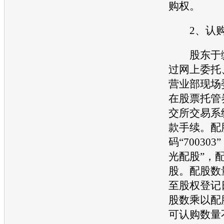
购权。
2、认购
股东于缴
过网上委托
营业部现场
在股票托管
交所交易系
款手续。配
码“70030
光
配股”，配
股。配股数
至股权登记
股数乘以配股
可认购数量