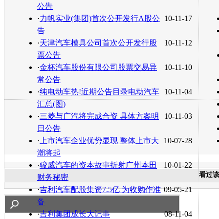
公告
·
力帆实业(集团)首次公开发行A股公
10-11-17
告
·
天津汽车模具公司首次公开发行股
10-11-12
票公告
·
金杯汽车股份有限公司股票交易异
10-11-10
常公告
·
纯电动车热!近期公告目录电动汽车
10-11-04
汇总(图)
·
三菱与广汽将完成合资 具体方案明
10-11-03
日公告
·
上市汽车企业优势显现 整体上市大
10-07-28
潮将起
·
骏威汽车的资本故事折射广州本田
10-01-22
看过
财务秘密
·
吉利汽车配股集资7.5亿 为收购作准
09-05-21
备
·
吉利集团成长大记事
08-11-04