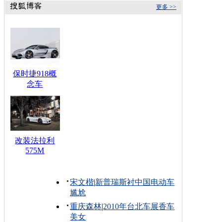
更多 >>
保时捷918概
念车
改装法拉利
575M
宋文楷
|
新普瑞斯衬中国电动车
尴尬
重庆森林
|
2010年台北车展香车
美女