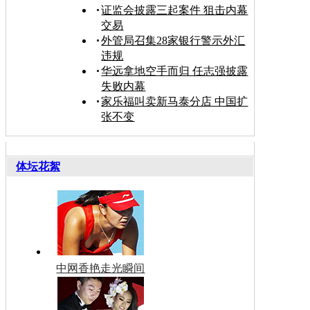
证监会披露三起案件 狙击内幕
交易
外管局召集28家银行警示外汇
违规
华远拿地空手而归 任志强披露
失败内幕
家乐福叫卖新马泰分店 中国扩
张不变
体坛花絮
中网香艳走光瞬间