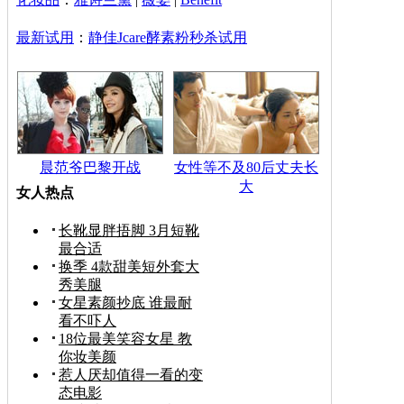
最新试用
：
静佳Jcare酵素粉秒杀试用
晨范爷巴黎开战
女性等不及80后丈夫长
大
女人热点
长靴显胖捂脚 3月短靴
最合适
换季 4款甜美短外套大
秀美腿
女星素颜抄底 谁最耐
看不吓人
18位最美笑容女星 教
你妆美颜
惹人厌却值得一看的变
态电影