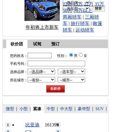
12万
15万
22万
35万
50万
70万以上
两厢轿车
|
三厢轿
车
|
旅行轿车
|
敞篷
年初将上市新车
轿车
|
运动轿车
砍价团
试驾
预订
您的姓名：
性别：
男
女
手机号码：
选择品牌：
所在城市：
微型
小型
紧凑
中型
中大型
豪华型
SUV
比亚迪
161399
G3