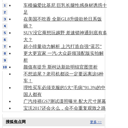
车模偏爱比基尼 巨乳长腿性感身材诱惑十
足
在美国不吃香 全新GL8升级欲抢日系饭
碗？
SUV没它甭想玩越野 差速锁神通到底有多
大？
超小排量动力解析 上汽打造自强“蓝芯”
更大更宜家 一汽-大众蔚领顶配版实拍解
析
颜值有提升 斯柯达新款明锐官图赏析
不想追尾？老司机都说一定要远离这6种
车！
理性买车必须克服的5大“毛病”91.3%的中
国人都有
广汽传祺GS7测试谍照曝光 配大尺寸屏幕
宝沃2017还会火么，会不会重复观致之路
搜狐焦点网
更多 >>