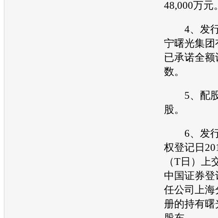
48,000万元
4、发行
宁
曙光
集团
已承诺全额
数。
5、配股价
股。
6、发行
权登记日201
（T日）上
中国证券登
任公司上海
册的持有
曙
股东。