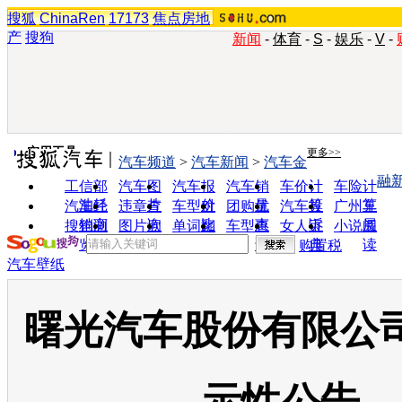
搜狐
ChinaRen
17173
焦点房地
产
搜狗
新闻
-
体育
-
S
-
娱乐
-
V
-
实用工具
更多>>
汽车频道
>
汽车新闻
>
汽车金
融
工信部
汽车图
汽车报
汽车销
车价计
车险计
油耗
片
价
量
算
算
汽车经
违章查
车型对
团购优
汽车投
广州车
销商
询
比
惠
诉
展
搜狗浏
图片欣
单词翻
车型查
女人宝
小说阅
览器
赏
译
询
典
读
购置税
汽车壁纸
曙光汽车股份有限公