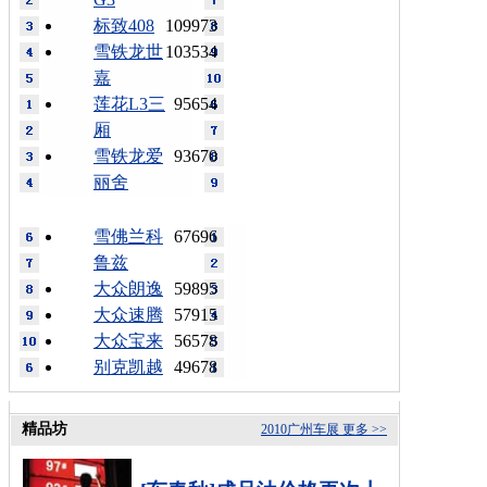
标致408
109973
雪铁龙世
103534
嘉
莲花L3三
95654
厢
雪铁龙爱
93670
丽舍
雪佛兰科
67696
鲁兹
大众朗逸
59895
大众速腾
57915
大众宝来
56578
别克凯越
49678
精品坊
2010广州车展
更多 >>