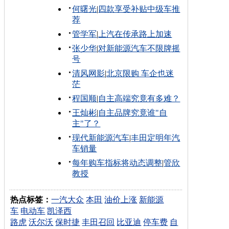
何曙光
|
四款享受补贴中级车推
荐
管学军
|
上汽在传承路上加速
张少华
|
对新能源汽车不限牌摇
号
清风网影
|
北京限购 车企也迷
茫
程国顺
|
自主高端究竟有多难？
王灿彬
|
自主品牌究竟谁"自
主"了？
现代新能源汽车
|
丰田定明年汽
车销量
每年购车指标将动态调整
|
管欣
教授
热点标签：
一汽大众
本田
油价上涨
新能源
车
电动车
凯泽西
路虎
沃尔沃
保时捷
丰田召回
比亚迪
停车费
自