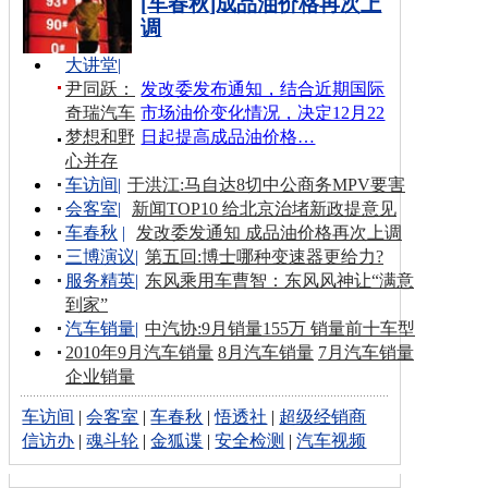
[车春秋]成品油价格再次上
调
大讲堂
|
尹同跃：
发改委发布通知，结合近期国际
奇瑞汽车
市场油价变化情况，决定12月22
梦想和野
日起提高成品油价格…
心并存
车访间
|
于洪江:马自达8切中公商务MPV要害
会客室
|
新闻TOP10 给北京治堵新政提意见
车春秋
|
发改委发通知 成品油价格再次上调
三博演议
|
第五回:博士哪种变速器更给力?
服务精英
|
东风乘用车曹智：东风风神让“满意
到家”
汽车销量
|
中汽协:9月销量155万 销量前十车型
2010年9月汽车销量
8月汽车销量
7月汽车销量
企业销量
车访间
|
会客室
|
车春秋
|
悟透社
|
超级经销商
信访办
|
魂斗轮
|
金狐谍
|
安全检测
|
汽车视频