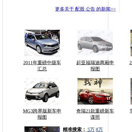
更多关于
配股 公告
的新闻>>
2011年重磅中级车
起亚福瑞迪两厢申
汇总
报图
MG3跨界版新车申
奇瑞21款重磅新车
报图
谍照
车型搜索：
精准搜索：
5万
8万