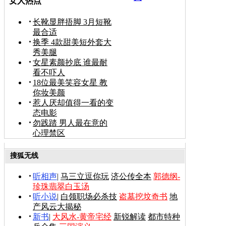
女人热点
长靴显胖捂脚 3月短靴
最合适
换季 4款甜美短外套大
秀美腿
女星素颜抄底 谁最耐
看不吓人
18位最美笑容女星 教
你妆美颜
惹人厌却值得一看的变
态电影
勿践踏 男人最在意的
心理禁区
搜狐无线
听相声
|
马三立逗你玩
济公传全本
郭德纲-
珍珠翡翠白玉汤
听小说
|
白领职场必杀技
盗墓挖坟奇书
地
产风云大揭秘
新书
|
大风水-黄帝宅经
新锐解读
都市特种