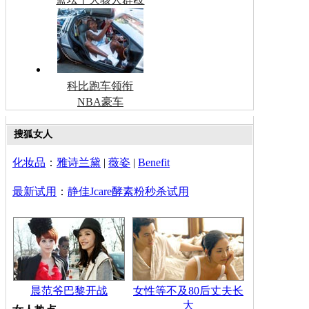
科比跑车领衔
NBA豪车
搜狐女人
化妆品
：
雅诗兰黛
|
薇姿
|
Benefit
最新试用
：
静佳Jcare酵素粉秒杀试用
晨范爷巴黎开战
女性等不及80后丈夫长
大