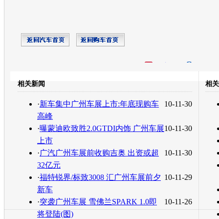
开心网
人人网
豆瓣
相关新闻
相关
转发至：
·
新车集中广州车展上市:年底现购车
10-11-30
高峰
·
曝蒙迪欧致胜2.0GTDI内饰 广州车展
10-11-30
上市
·
广汽广州车展前收购吉奥 出资或超
10-11-30
32亿元
·
福特锐界/标致3008 汇广州车展前夕
10-11-29
新车
·
突袭广州车展 雪佛兰SPARK 1.0即
10-11-26
将登陆(图)