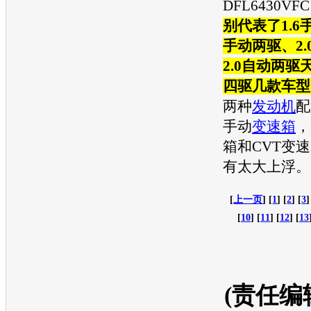
DFL6430VFC
别代表了1.6
手动两驱、2
2.0自动两驱
四驱几款车型
两种
发动机
配
手动
变速箱
，
箱
和CVT
变速
有太大上浮。
[
上一页
] [
1
] [
2
] [
3
]
[
10
] [
11
] [
12
] [
13
(责任编