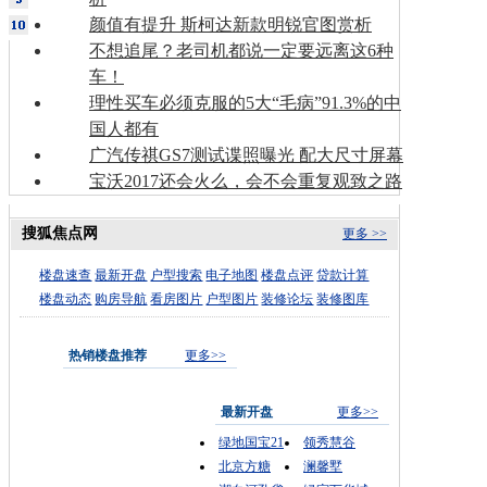
颜值有提升 斯柯达新款明锐官图赏析
不想追尾？老司机都说一定要远离这6种
车！
理性买车必须克服的5大“毛病”91.3%的中
国人都有
广汽传祺GS7测试谍照曝光 配大尺寸屏幕
宝沃2017还会火么，会不会重复观致之路
搜狐焦点网
更多 >>
楼盘速查
最新开盘
户型搜索
电子地图
楼盘点评
贷款计算
楼盘动态
购房导航
看房图片
户型图片
装修论坛
装修图库
热销楼盘推荐
更多>>
最新开盘
更多>>
绿地国宝21
领秀慧谷
北京方糖
澜馨墅