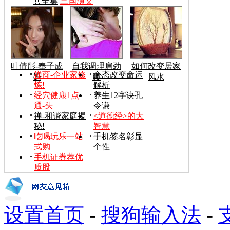
兵全集
三国演义
叶倩彤-奉子成
自我调理肩劲
如何改变居家
禅商-企业家修
心态改变命运
婚
腰
风水
炼!
解析
经穴健康1点
养生12字诀孔
通-头
令谦
禅-和谐家庭揭
<道德经>的大
秘!
智慧
吃喝玩乐一站
手机签名彰显
式购
个性
手机证券荐优
质股
设置首页
-
搜狗输入法
-