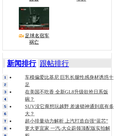
足球名宿车
祸亡
新闻排行
跟帖排行
车模偏爱比基尼 巨乳长腿性感身材诱惑十
足
在美国不吃香 全新GL8升级欲抢日系饭
碗？
SUV没它甭想玩越野 差速锁神通到底有多
大？
超小排量动力解析 上汽打造自强“蓝芯”
更大更宜家 一汽-大众蔚领顶配版实拍解
析