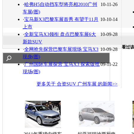
·
哈弗H5自动挡车型将亮相2010广州
10-11-26
车展(图)
·
宝马新X3巴黎车展首秀 有望于11月
10-10-14
上市
·
全新宝马X3领衔 盘点巴黎车展6大
10-09-28
新款SUV
看过
·
全网抢先探营巴黎车展现场 宝马X3
10-09-28
现身(图)
·
广州国际车展探营 宝马X3 探索版抵
09-11-22
现场(图)
更多关于
合资SUV 广州车展
的新闻>>