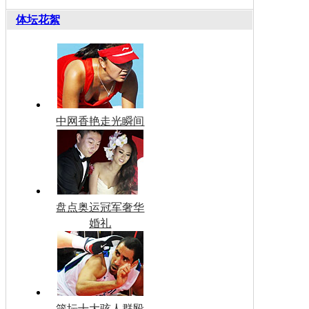
体坛花絮
中网香艳走光瞬间
盘点奥运冠军奢华
婚礼
篮坛十大骇人群殴