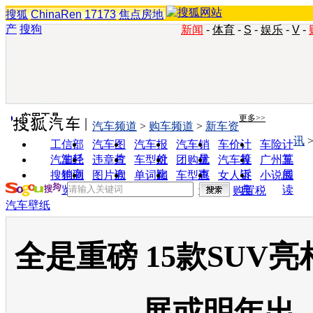
搜狐
ChinaRen
17173
焦点房地
产
搜狗
新闻
-
体育
-
S
-
娱乐
-
V
-
实用工具
更多>>
汽车频道
>
购车频道
>
新车资
讯
工信部
汽车图
汽车报
汽车销
车价计
车险计
油耗
片
价
量
算
算
汽车经
违章查
车型对
团购优
汽车投
广州车
销商
询
比
惠
诉
展
搜狗浏
图片欣
单词翻
车型查
女人宝
小说阅
览器
赏
译
询
典
读
购置税
汽车壁纸
全是重磅 15款SUV
展或明年出