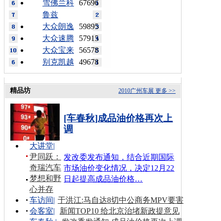
雪佛兰科
67696
鲁兹
大众朗逸
59895
大众速腾
57915
大众宝来
56578
别克凯越
49678
精品坊
2010广州车展
更多 >>
[车春秋]成品油价格再次上
调
大讲堂
|
尹同跃：
发改委发布通知，结合近期国际
奇瑞汽车
市场油价变化情况，决定12月22
梦想和野
日起提高成品油价格…
心并存
车访间
|
于洪江:马自达8切中公商务MPV要害
会客室
|
新闻TOP10 给北京治堵新政提意见