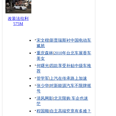
改装法拉利
575M
宋文楷
|
新普瑞斯衬中国电动车
尴尬
重庆森林
|
2010年台北车展香车
美女
何曙光
|
四款享受补贴中级车推
荐
管学军
|
上汽在传承路上加速
张少华
|
对新能源汽车不限牌摇
号
清风网影
|
北京限购 车企也迷
茫
程国顺
|
自主高端究竟有多难？