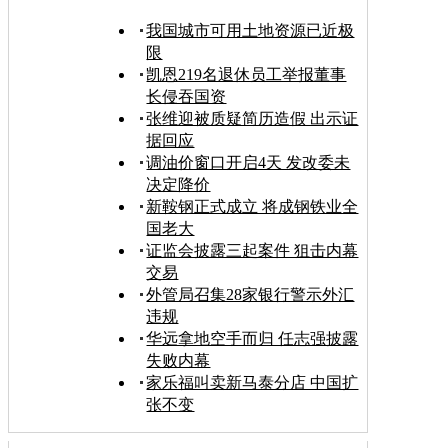
我国城市可用土地资源已近极
限
凯恩219名退休员工举报董事
长侵吞国资
张维迎被质疑简历造假 出示证
据回应
调油价窗口开启4天 发改委未
决定降价
新鞍钢正式成立 将成钢铁业全
国老大
证监会披露三起案件 狙击内幕
交易
外管局召集28家银行警示外汇
违规
华远拿地空手而归 任志强披露
失败内幕
家乐福叫卖新马泰分店 中国扩
张不变