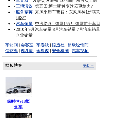
车春秋
|
发改委发通知 成品油价格再次上调
三博演议
|
第五回:博士哪种变速器更给力?
服务精英
|
东风乘用车曹智：东风风神让“满意
到家”
汽车销量
|
中汽协:9月销量155万 销量前十车型
2010年9月汽车销量
8月汽车销量
7月汽车销量
企业销量
车访间
|
会客室
|
车春秋
|
悟透社
|
超级经销商
信访办
|
魂斗轮
|
金狐谍
|
安全检测
|
汽车视频
更多 >>
保时捷918概
念车