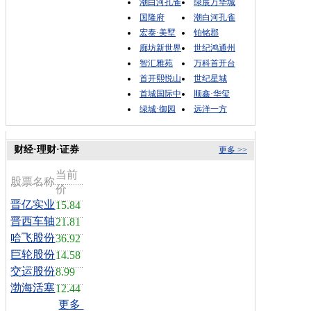
潮白河孔雀
绿宸万华城
国隆府
潮白河孔雀
宏泰·美墅
铂铭郡
廊坊新世界
世纪鸿通州
智汇雅苑
万科首开台
首开熙悦山
世纪星城
首城国际中
顺鑫·华玺
绿城·御园
远洋一方
财经·理财·证券
更多 >>
当前
股票名称
价
晋亿实业
15.84
晋西车轴
21.81
哈飞股份
36.92
巨轮股份
14.58
交运股份
8.99
渤海活塞
12.44
更多