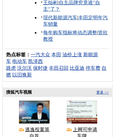
王灿彬
|
自主品牌究竟谁"自
主"了？
现代新能源汽车
|
丰田定明年汽
车销量
每年购车指标将动态调整
|
管欣
教授
热点标签：
一汽大众
本田
油价上涨
新能源
车
电动车
凯泽西
路虎
沃尔沃
保时捷
丰田召回
比亚迪
停车费
自
燃
以旧换新
搜狐汽车视频
更多 >>
逃逸投案算
上网可申请
自首
车牌