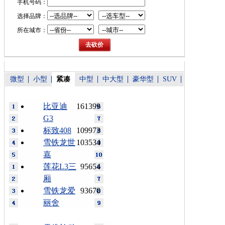
手机号码：
选择品牌：
所在城市：
微型
小型
紧凑
中型
中大型
豪华型
SUV
比亚迪
161399
G3
标致408
109973
雪铁龙世
103534
嘉
莲花L3三
95654
厢
雪铁龙爱
93670
丽舍