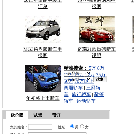
2011年重磅中级车
起亚福瑞迪两厢申
汇总
报图
MG3跨界版新车申
奇瑞21款重磅新车
报图
谍照
车型搜索：
精准搜索：
5万
8万
12万
15万
22万
35万
50万
70万以上
两厢轿车
|
三厢轿
车
|
旅行轿车
|
敞篷
年初将上市新车
轿车
|
运动轿车
砍价团
试驾
预订
您的姓名：
性别：
男
女