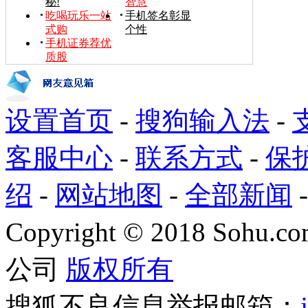
秘!
智慧
吃喝玩乐一站
手机签名彰显
式购
个性
手机证券荐优
质股
设置首页
-
搜狗输入法
-
客服中心
-
联系方式
-
保
绍
-
网站地图
-
全部新闻
Copyright
©
2018 Sohu.com
公司
版权所有
搜狐不良信息举报邮箱：