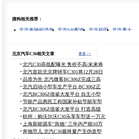
豆瓣
搜狗相关推荐：
转发至：
北汽奔驰的消息
北汽b40配件
北汽福田
北汽勇士
北汽集团股票代码
沃尔沃c30
北汽骑士
北汽勇士汽
北汽角斗士
北汽路霸
北京汽车C30相关文章
更多 >>
北汽C30高低配曝光 售价不高/未来将
出口
北汽首款北京牌轿车C301将12月28日
下线
品质为先 北汽微客BC306Z完成三高
测试
北汽启动小型车生产平台 BC306Z正
式亮相
北汽BC306Z借鉴大发平台 自主小型
车启动
节能产品惠民工程国家补贴节能车型
汇总
北汽BC306Z借鉴大发平台 打造高级
微客
杭州：购沃尔沃C30乐享车型送一万元
导航
上海新能源车"急驰" 三年内产能10万
辆
奔驰范儿 北汽C30最终量产无伪造型
首曝