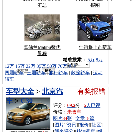
汇总
报图
雪佛兰Malibu替代
年初将上市新车
景程
车型搜索：
精准搜索：
5万
8万
12万
15万
22万
35万
50万
70万以上
两厢轿车
|
三厢轿车
|
旅行轿车
|
敞篷轿车
|
运动
轿车
车型大全
>
北京汽
有奖报错
车
>
C30
评分：
69.2
分
6
人已评
价格：
未售车
图片
34
张
文章
18
篇
[
图片
][
资讯
][
报价
][
社区
]
[
我来评分
][
耗油调查
][
经