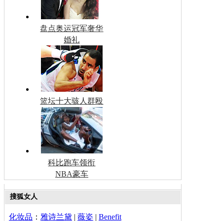
盘点奥运冠军奢华
婚礼
篮坛十大骇人群殴
科比跑车领衔
NBA豪车
搜狐女人
化妆品
：
雅诗兰黛
|
薇姿
|
Benefit