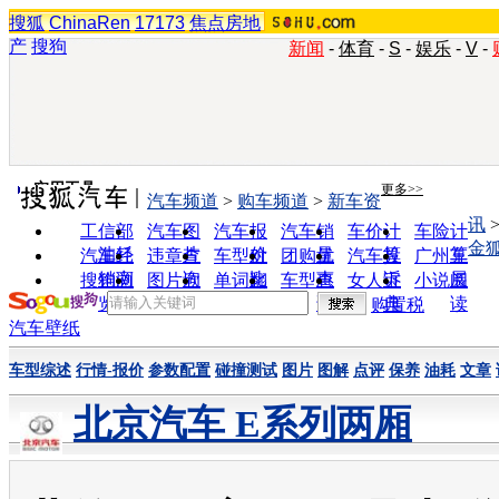
搜狐
ChinaRen
17173
焦点房地
产
搜狗
新闻
-
体育
-
S
-
娱乐
-
V
-
实用工具
更多>>
汽车频道
>
购车频道
>
新车资
讯
工信部
汽车图
汽车报
汽车销
车价计
车险计
金
油耗
片
价
量
算
算
汽车经
违章查
车型对
团购优
汽车投
广州车
销商
询
比
惠
诉
展
搜狗浏
图片欣
单词翻
车型查
女人宝
小说阅
览器
赏
译
询
典
读
购置税
汽车壁纸
车型综述
行情-报价
参数配置
碰撞测试
图片
图解
点评
保养
油耗
文章
北京汽车 E系列两厢