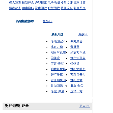
楼盘速查
最新开盘
户型搜索
电子地图
楼盘点评
贷款计算
楼盘动态
购房导航
看房图片
户型图片
装修论坛
装修图库
热销楼盘推荐
更多>>
最新开盘
更多>>
绿地国宝21
领秀慧谷
北京方糖
澜馨墅
潮白河孔雀
绿宸万华城
国隆府
潮白河孔雀
宏泰·美墅
铂铭郡
廊坊新世界
世纪鸿通州
智汇雅苑
万科首开台
首开熙悦山
世纪星城
首城国际中
顺鑫·华玺
绿城·御园
远洋一方
财经·理财·证券
更多 >>