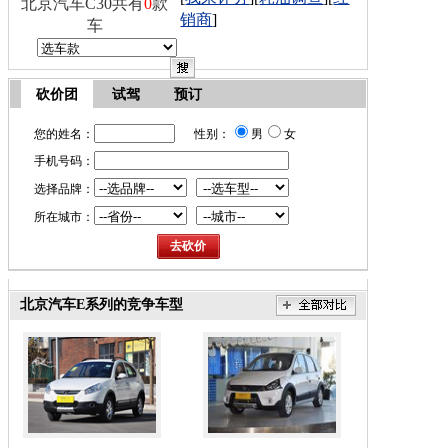
北京汽车C30共有
0
款
销商
]
车
砍价团
试驾
预订
您的姓名：
性别：
男
女
手机号码：
选择品牌：
所在城市：
北京汽车E系列的竞争车型