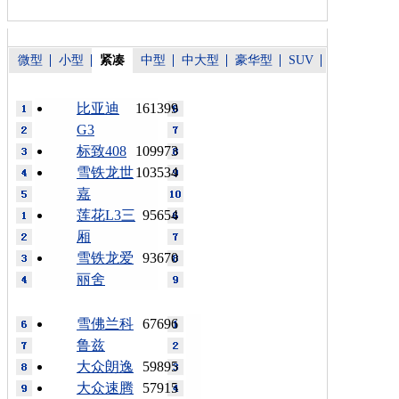
微型
小型
紧凑
中型
中大型
豪华型
SUV
比亚迪
161399
G3
标致408
109973
雪铁龙世
103534
嘉
莲花L3三
95654
厢
雪铁龙爱
93670
丽舍
雪佛兰科
67696
鲁兹
大众朗逸
59895
大众速腾
57915