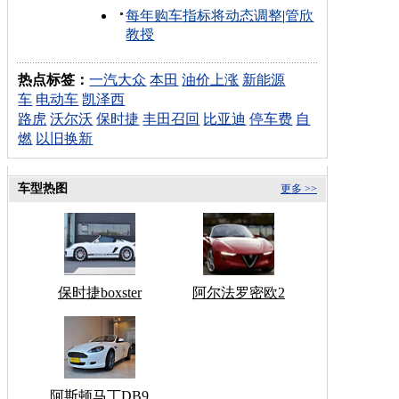
每年购车指标将动态调整
|
管欣
教授
热点标签：
一汽大众
本田
油价上涨
新能源
车
电动车
凯泽西
路虎
沃尔沃
保时捷
丰田召回
比亚迪
停车费
自
燃
以旧换新
车型热图
更多 >>
保时捷boxster
阿尔法罗密欧2
阿斯顿马丁DB9