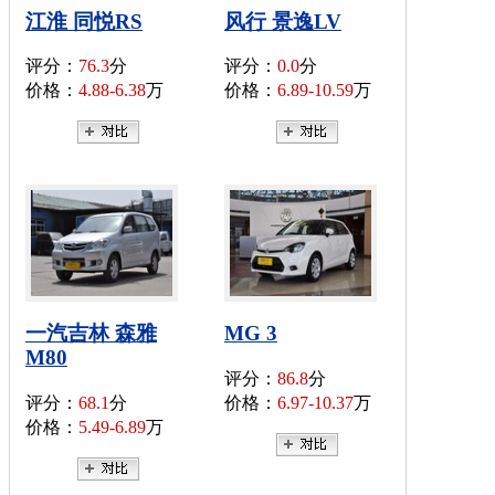
江淮 同悦RS
风行 景逸LV
评分：
76.3
分
评分：
0.0
分
价格：
4.88-6.38
万
价格：
6.89-10.59
万
一汽吉林 森雅
MG 3
M80
评分：
86.8
分
评分：
68.1
分
价格：
6.97-10.37
万
价格：
5.49-6.89
万