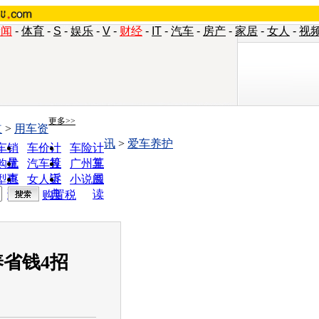
新闻
-
体育
-
S
-
娱乐
-
V
-
财经
-
IT
-
汽车
-
房产
-
家居
-
女人
-
视
更多>>
道
>
用车资
讯
>
爱车养护
车销
车价计
车险计
量
算
算
购优
汽车投
广州车
惠
诉
展
型查
女人宝
小说阅
询
典
读
购置税
省钱4招