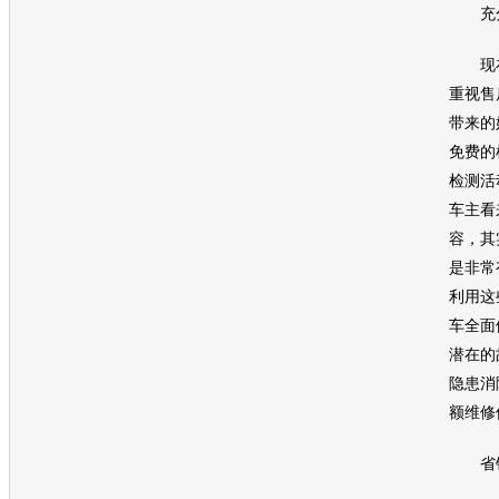
充分
现在
重视售
带来的
免费的
检测活
车主看
容，其
是非常
利用这
车全面
潜在的
隐患消
额维修
省钱