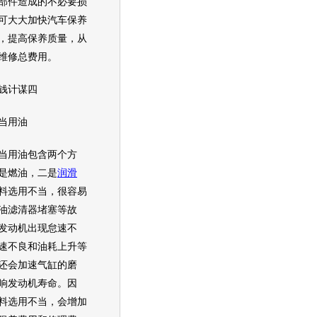
部件造成的不必要损
可大大加快汽车保养
，提高保养质量，从
维修总费用。
计谋四
用油
用油包含两个方
是燃油，二是
润滑
料选用不当，很容易
油滤清器堵塞等故
发动机
出现怠速不
速不良和油耗上升等
还会加速气缸的磨
响
发动机
寿命。因
料选用不当，会增加