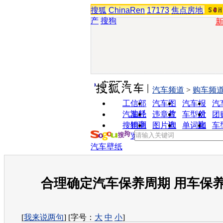
搜狐
ChinaRen
17173
焦点房地
产
搜狗
实用工具
汽车频道
>
购车频
工信部
汽车图
汽车报
汽
油耗
片
价
汽车经
违章查
车型对
团
销商
询
比
搜狗浏
图片欣
单词翻
车
览器
赏
译
汽车壁纸
合理确定汽车保养周期 用车保养
[
我来说两句
] [字号：
大
中
小
]