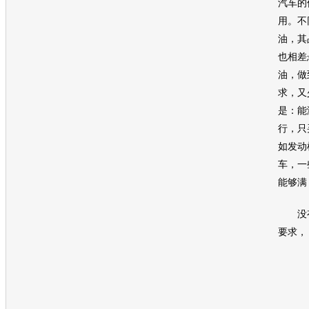
汽车的
用。不
油
，其
也相差
油
，做
求，又
是：能
行，只
如
发动
车，一
能够满
没有
要求，