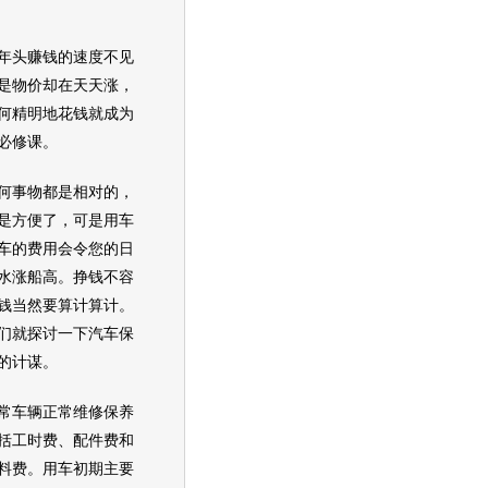
头赚钱的速度不见
是物价却在天天涨，
何精明地花钱就成为
必修课。
事物都是相对的，
是方便了，可是用车
车的费用会令您的日
水涨船高。挣钱不容
钱当然要算计算计。
们就探讨一下汽车保
的计谋。
车辆正常维修保养
括工时费、配件费和
料费。用车初期主要