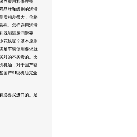
保养费用和修理费
同品牌和级别的
润滑
品质相差很大，价格
悬殊。怎样选用
润滑
到既能满足润滑要
少花钱呢？基本原则
满足车辆使用要求就
买对的不买贵的。比
机
机油，对于国产轿
些国产SJ级机油完全
必要买进口的。足