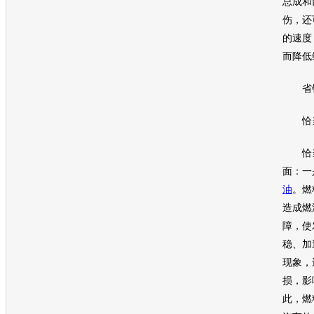
总成和
伤，还
的速度
而降低
省钱
恰当
恰当
面：一
油
。燃
造成燃
障，使
稳、加
现象，
损，影
此，燃