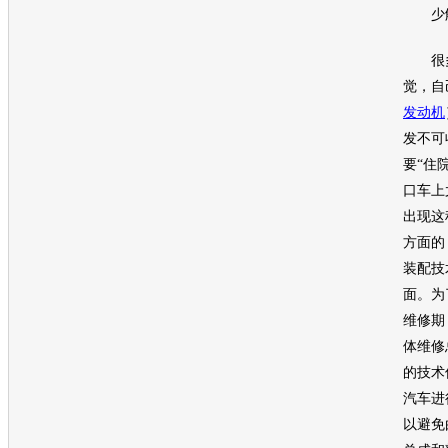
少解
很多
觉，自
发动机
发不可
要“住
口车上
出现这
方面的
装配技
面。为
维修期
体维修
的技术
汽车进
以避免