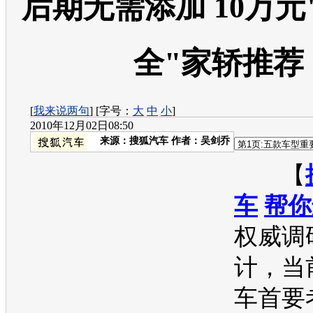
后期无需添加 10万元
全"家轿推荐
[
我来说两句
] [字号：
大
中
小
]
2010年12月02日08:50
来源：
搜狐汽车
作者：吴剑乔
【
车
帮你
权威调
计，当
车首要