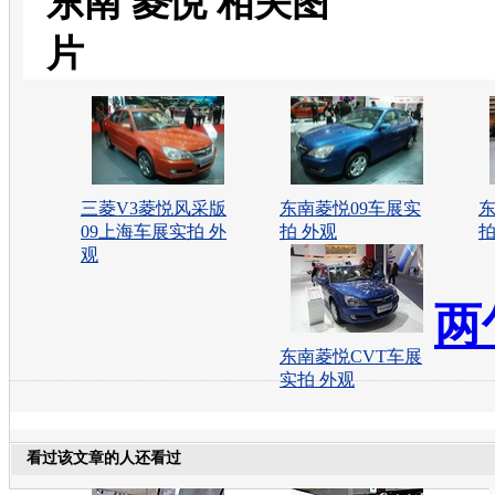
东南 菱悦 相关图
片
三菱V3菱悦风采版
东南菱悦09车展实
东
09上海车展实拍 外
拍 外观
拍
观
两
东南菱悦CVT车展
实拍 外观
看过该文章的人还看过