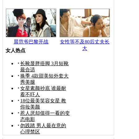
晨范爷巴黎开战
女性等不及80后丈夫长
大
女人热点
长靴显胖捂脚 3月短靴
最合适
换季 4款甜美短外套大
秀美腿
女星素颜抄底 谁最耐
看不吓人
18位最美笑容女星 教
你妆美颜
惹人厌却值得一看的变
态电影
勿践踏 男人最在意的
心理禁区