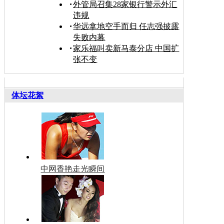
外管局召集28家银行警示外汇
违规
华远拿地空手而归 任志强披露
失败内幕
家乐福叫卖新马泰分店 中国扩
张不变
体坛花絮
中网香艳走光瞬间