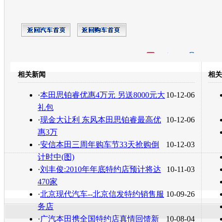
开心网
人人网
豆瓣
相关新闻
相关
转发至：
·
本田思铂睿优惠4万元 另送8000元大
10-12-06
礼包
·
现金大让利 东风本田思铂睿最高优
10-12-06
惠3万
·
安信本田三周年购车节33天抢购倒
10-12-03
计时中(图)
·
刘丰俊:2010年年底特约店预计将达
10-11-03
470家
·
北京现代汽车--北京信发特约销售服
10-09-26
务店
·
广汽本田携全国特约店真情回馈新
10-08-04