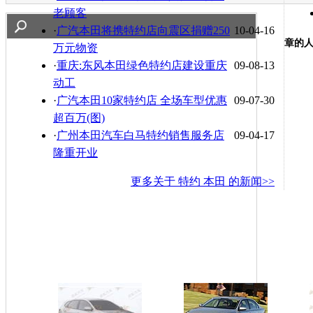
老顾客
·
广汽本田将携特约店向震区捐赠250
10-04-16
章的
万元物资
·
重庆:东风本田绿色特约店建设重庆
09-08-13
动工
·
广汽本田10家特约店 全场车型优惠
09-07-30
超百万(图)
·
广州本田汽车白马特约销售服务店
09-04-17
隆重开业
更多关于
特约 本田
的新闻>>