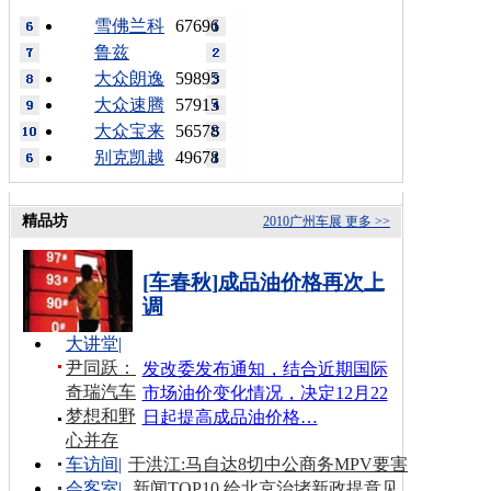
雪佛兰科
67696
鲁兹
大众朗逸
59895
大众速腾
57915
大众宝来
56578
别克凯越
49678
精品坊
2010广州车展
更多 >>
[车春秋]成品油价格再次上
调
大讲堂
|
尹同跃：
发改委发布通知，结合近期国际
奇瑞汽车
市场油价变化情况，决定12月22
梦想和野
日起提高成品油价格…
心并存
车访间
|
于洪江:马自达8切中公商务MPV要害
会客室
|
新闻TOP10 给北京治堵新政提意见