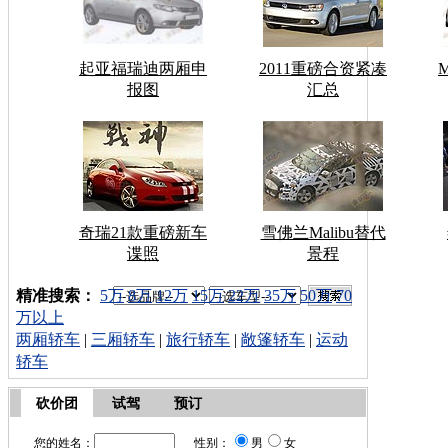
起亚福瑞迪两厢申
2011重磅合资紧凑
报图
汇总
奇瑞21款重磅新车
雪佛兰Malibu替代
谍照
景程
车型搜索：
精准搜索：
5万
8万
12万
15万
22万
35万
50万
70
万以上
两厢轿车
|
三厢轿车
|
旅行轿车
|
敞篷轿车
|
运动
轿车
砍价团
试驾
预订
您的姓名：
性别：
男
女