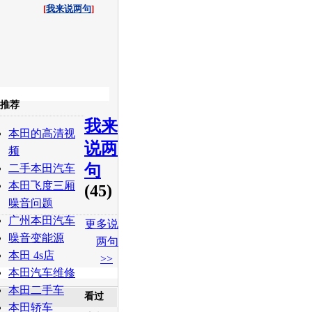
[
我来说两句
]
收起
推荐
我来
白社会
百度i贴吧
本田的高清视
说两
频
句
二手本田汽车
本田飞度三厢
(45)
噪音问题
广州本田汽车
更多说
噪音变能源
两句
本田 4s店
>>
本田汽车维修
本田二手车
看过
本田轿车