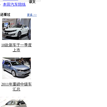
该文
本田汽车陪练
人还看过
更多 >>
18款新车于一季度
上市
2011年重磅中级车
汇总