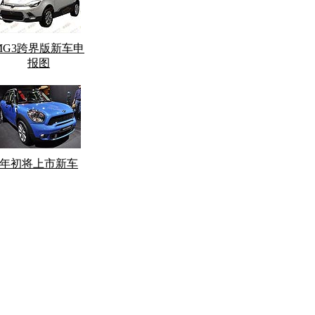
MG3跨界版新车申
报图
年初将上市新车