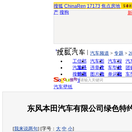
搜狐
ChinaRen
17173
焦点房地
产
搜狗
实用工具
汽车频道
>
专题
>
2
工信部
汽车图
汽车报
汽
油耗
片
价
汽车经
违章查
车型对
团
销商
询
比
搜狗浏
图片欣
单词翻
车
览器
赏
译
汽车壁纸
东风本田汽车有限公司绿色特
[
我来说两句
] [字号：
大
中
小
]