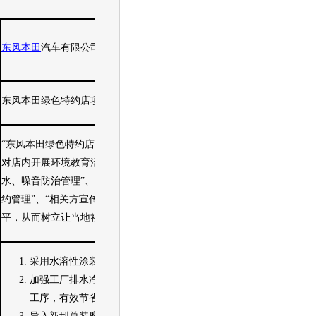
东风本田
汽车有限公司
东风本田
绿色特约店项目
“
东风本田
绿色特约店”项目以遵纪守法、污染预防为基础，逐步
对店内开展环境教育活动，以“5S现场管理”、“废物、废气、污
水、噪音防治管理”、“应急响应及劳动防护管理”、“资源能源节
约管理”、“相关方宣传”为主线，不断提高各特约店的环境管理水
平，从而树立让当地社会信赖和放心的特约店。
采用水溶性涂装设备，使有害物质VOC降至原来的1/10。
加强工厂排水净化和循环使用的力度，大幅缩短了各生产
工序，有效节省了水、电、气等能源。