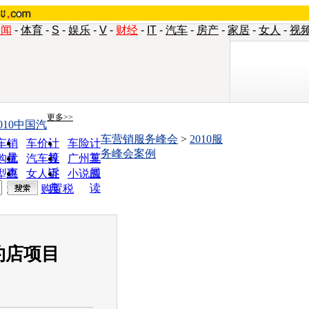
新闻
-
体育
-
S
-
娱乐
-
V
-
财经
-
IT
-
汽车
-
房产
-
家居
-
女人
-
视
更多>>
010中国汽
车营销服务峰会
>
2010服
车销
车价计
车险计
务峰会案例
量
算
算
购优
汽车投
广州车
惠
诉
展
型查
女人宝
小说阅
询
典
读
购置税
约店项目