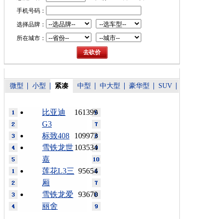
手机号码：
选择品牌：
所在城市：
微型
小型
紧凑
中型
中大型
豪华型
SUV
比亚迪
161399
G3
标致408
109973
雪铁龙世
103534
嘉
莲花L3三
95654
厢
雪铁龙爱
93670
丽舍