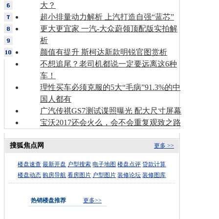
大？
超小排量动力解析 上汽打造自强“蓝芯”
更大更宜家 一汽-大众蔚领顶配版实拍解
析
颜值有提升 斯柯达新款明锐官图赏析
不想追尾？老司机都说一定要远离这6种
车！
理性买车必须克服的5大“毛病”91.3%的中
国人都有
广汽传祺GS7测试谍照曝光 配大尺寸屏幕
宝沃2017还会火么，会不会重复观致之路
搜狐焦点网
更多 >>
楼盘速查
最新开盘
户型搜索
电子地图
楼盘点评
贷款计算
楼盘动态
购房导航
看房图片
户型图片
装修论坛
装修图库
热销楼盘推荐
更多>>