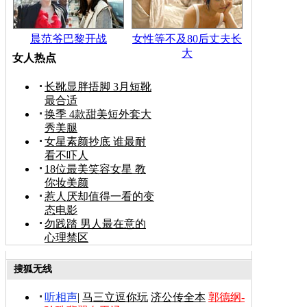
晨范爷巴黎开战
女性等不及80后丈夫长
大
女人热点
长靴显胖捂脚 3月短靴
最合适
换季 4款甜美短外套大
秀美腿
女星素颜抄底 谁最耐
看不吓人
18位最美笑容女星 教
你妆美颜
惹人厌却值得一看的变
态电影
勿践踏 男人最在意的
心理禁区
搜狐无线
听相声
|
马三立逗你玩
济公传全本
郭德纲-