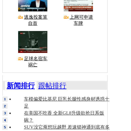
逃逸投案算
上网可申请
自首
车牌
足球名宿车
祸亡
新闻排行
跟帖排行
车模偏爱比基尼 巨乳长腿性感身材诱惑十
足
在美国不吃香 全新GL8升级欲抢日系饭
碗？
SUV没它甭想玩越野 差速锁神通到底有多