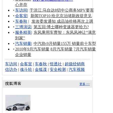
心并存
车访间
|
于洪江:马自达8切中公商务MPV要害
会客室
|
新闻TOP10 给北京治堵新政提意见
车春秋
|
发改委发通知 成品油价格再次上调
三博演议
|
第五回:博士哪种变速器更给力?
服务精英
|
东风乘用车曹智：东风风神让“满意
到家”
汽车销量
|
中汽协:9月销量155万 销量前十车型
2010年9月汽车销量
8月汽车销量
7月汽车销量
企业销量
车访间
|
会客室
|
车春秋
|
悟透社
|
超级经销商
信访办
|
魂斗轮
|
金狐谍
|
安全检测
|
汽车视频
更多 >>