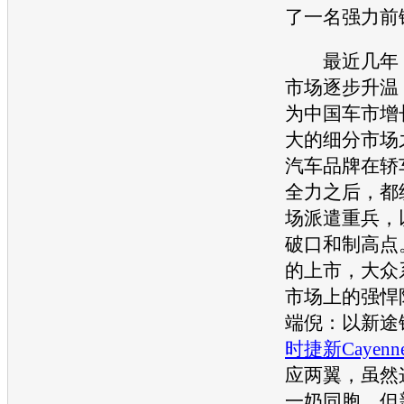
了一名强力前
最近几年，
市场逐步升温
为中国车市增
大的细分市场
汽车品牌在轿
全力之后，都
场派遣重兵，
破口和制高点
的上市，
大众
市场上的强悍
端倪：以
新途
时捷
新Cayenn
应两翼，虽然
一奶同胞，但