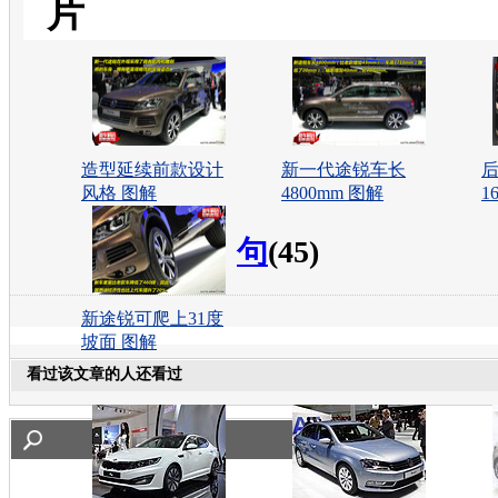
片
造型延续前款设计
新一代途锐车长
风格 图解
4800mm 图解
1
句
(45)
新途锐可爬上31度
坡面 图解
看过该文章的人还看过