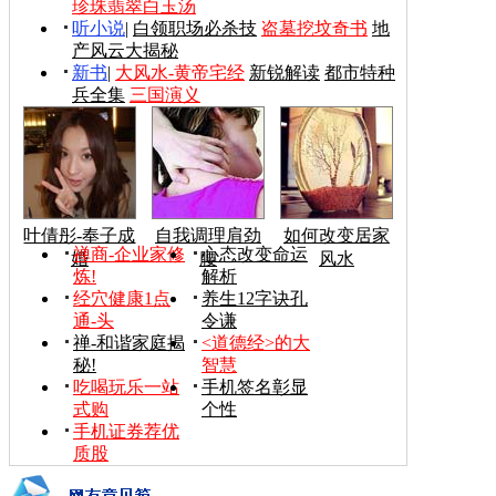
珍珠翡翠白玉汤
听小说
|
白领职场必杀技
盗墓挖坟奇书
地
产风云大揭秘
新书
|
大风水-黄帝宅经
新锐解读
都市特种
兵全集
三国演义
叶倩彤-奉子成
自我调理肩劲
如何改变居家
禅商-企业家修
心态改变命运
婚
腰
风水
炼!
解析
经穴健康1点
养生12字诀孔
通-头
令谦
禅-和谐家庭揭
<道德经>的大
秘!
智慧
吃喝玩乐一站
手机签名彰显
式购
个性
手机证券荐优
质股