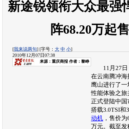
新途锐领衔大众最强悍
阵68.20万起
[
我来说两句
] [字号：
大
中
小
]
2010年12月07日07:38
来源：
重庆商报
作者：黎峥
11月27日
在云南腾冲海拔
鹰山进行了一
性能体验之旅
正式登陆中国
搭载3.0TSI和3
动机
，售价为68
万元。截至发