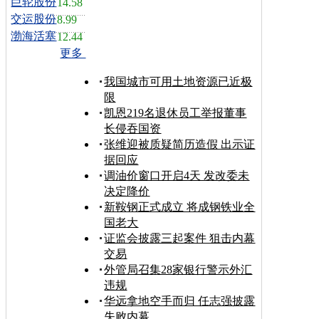
巨轮股份
14.58
交运股份
8.99
渤海活塞
12.44
更多
我国城市可用土地资源已近极
限
凯恩219名退休员工举报董事
长侵吞国资
张维迎被质疑简历造假 出示证
据回应
调油价窗口开启4天 发改委未
决定降价
新鞍钢正式成立 将成钢铁业全
国老大
证监会披露三起案件 狙击内幕
交易
外管局召集28家银行警示外汇
违规
华远拿地空手而归 任志强披露
失败内幕