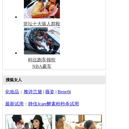
篮坛十大骇人群殴
科比跑车领衔
NBA豪车
搜狐女人
化妆品
：
雅诗兰黛
|
薇姿
|
Benefit
最新试用
：
静佳Jcare酵素粉秒杀试用