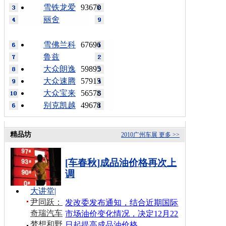
雪铁龙爱
93670
丽舍
雪佛兰科
67696
鲁兹
大众朗逸
59895
大众速腾
57915
大众宝来
56578
别克凯越
49678
精品坊
2010广州车展
更多 >>
[车春秋]成品油价格再次上
调
大讲堂
|
尹同跃：
发改委发布通知，结合近期国际
奇瑞汽车
市场油价变化情况，决定12月22
梦想和野
日起提高成品油价格…