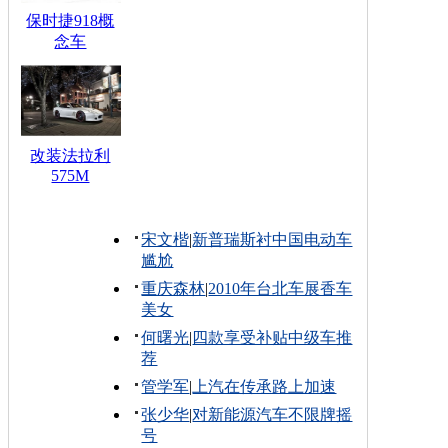
保时捷918概
念车
改装法拉利
575M
宋文楷
|
新普瑞斯衬中国电动车
尴尬
重庆森林
|
2010年台北车展香车
美女
何曙光
|
四款享受补贴中级车推
荐
管学军
|
上汽在传承路上加速
张少华
|
对新能源汽车不限牌摇
号