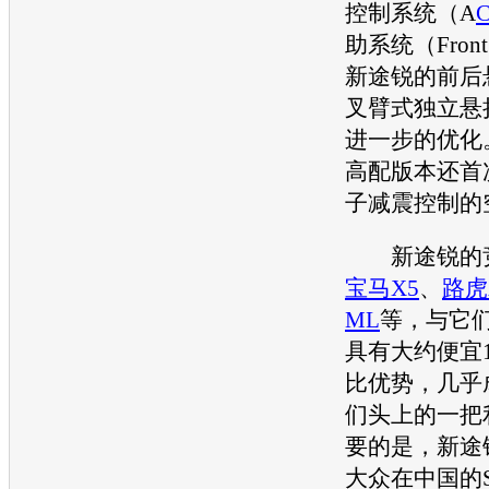
控制系统（A
助系统（Front
新途锐
的前后
叉臂式独立悬
进一步的优化
高配版本还首
子减震控制的
新途锐
的
宝马X5
、
路虎
ML
等，与它
具有大约便宜
比优势，几乎
们头上的一把
要的是，
新途
大众
在中国的