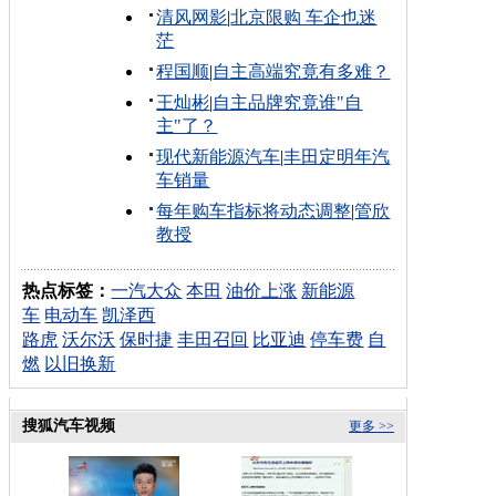
清风网影
|
北京限购 车企也迷
茫
程国顺
|
自主高端究竟有多难？
王灿彬
|
自主品牌究竟谁"自
主"了？
现代新能源汽车
|
丰田定明年汽
车销量
每年购车指标将动态调整
|
管欣
教授
热点标签：
一汽大众
本田
油价上涨
新能源
车
电动车
凯泽西
路虎
沃尔沃
保时捷
丰田召回
比亚迪
停车费
自
燃
以旧换新
搜狐汽车视频
更多 >>