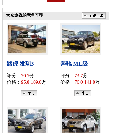
大众途锐的竞争车型
路虎 发现3
奔驰 ML级
评分：
76.5
分
评分：
73.7
分
价格：
95.8-109.8
万
价格：
76.0-141.8
万