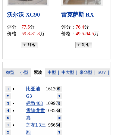
沃尔沃 XC90
雷克萨斯 RX
评分：
77.5
分
评分：
76.4
分
价格：
59.8-81.8
万
价格：
49.5-94.5
万
微型
小型
紧凑
中型
中大型
豪华型
SUV
比亚迪
161399
G3
标致408
109973
雪铁龙世
103534
嘉
莲花L3三
95654
厢