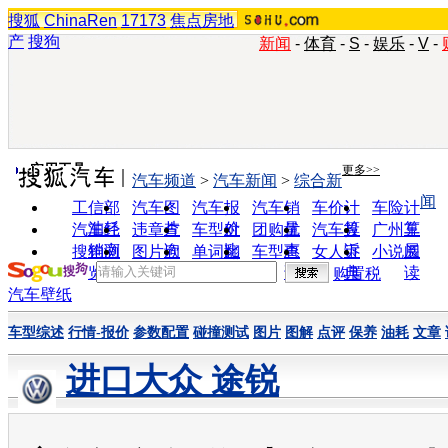
搜狐
ChinaRen
17173
焦点房地
产
搜狗
新闻
-
体育
-
S
-
娱乐
-
V
-
实用工具
更多>>
汽车频道
>
汽车新闻
>
综合新
闻
工信部
汽车图
汽车报
汽车销
车价计
车险计
油耗
片
价
量
算
算
汽车经
违章查
车型对
团购优
汽车投
广州车
销商
询
比
惠
诉
展
搜狗浏
图片欣
单词翻
车型查
女人宝
小说阅
览器
赏
译
询
典
读
购置税
汽车壁纸
车型综述
行情-报价
参数配置
碰撞测试
图片
图解
点评
保养
油耗
文章
进口大众 途锐