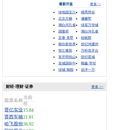
最新开盘
更多>>
绿地国宝21
领秀慧谷
北京方糖
澜馨墅
潮白河孔雀
绿宸万华城
国隆府
潮白河孔雀
宏泰·美墅
铂铭郡
廊坊新世界
世纪鸿通州
智汇雅苑
万科首开台
首开熙悦山
世纪星城
首城国际中
顺鑫·华玺
绿城·御园
远洋一方
财经·理财·证券
更多 >>
当前
股票名称
价
晋亿实业
15.84
晋西车轴
21.81
哈飞股份
36.92