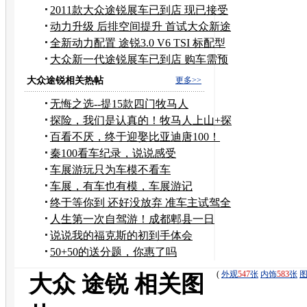
舒适
2011款大众途锐展车已到店 现已接受
预订
动力升级 后排空间提升 首试大众新途
锐
全新动力配置 途锐3.0 V6 TSI 标配型
大众新一代途锐展车已到店 购车需预
定
大众途锐相关热帖
更多>>
无悔之选--提15款四门牧马人
探险，我们是认真的！牧马人上山+探
险
百看不厌，终于迎娶比亚迪唐100！
秦100看车纪录，说说感受
车展游玩只为车模不看车
车展，有车也有模，车展游记
终于等你到 还好没放弃 准车主试驾全
新悦动
人生第一次自驾游！成都郫县一日
游！求各位前辈关注
说说我的福克斯的初到手体会
50+50的送分题，你惠了吗
(
外观
547
张
内饰
583
张
大众 途锐 相关图