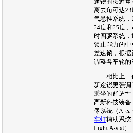
途锐
的接近角
离去角可达2
气悬挂系统，
24度和25度。
时四驱系统，通
锁止能力的中
差速锁，根据
调整各车轮的
相比上一代
新途锐
更强调
乘坐的舒适性
高新科技装备
像系统（Area
车灯
辅助系统（
Light Assi