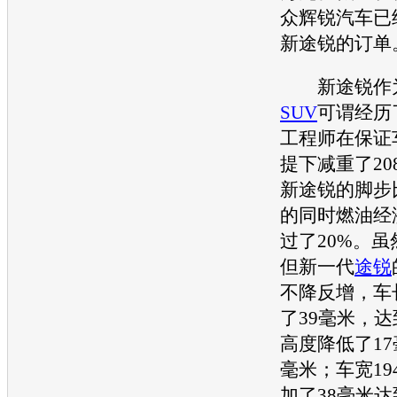
众辉锐汽车已经
新途锐
的订单
新途锐
作
SUV
可谓经历
工程师在保证
提下减重了20
新途锐
的脚步
的同时燃油经
过了20%。
但新一代
途锐
不降反增，车
了39毫米，达
高度降低了17
毫米；车宽19
加了38毫米达