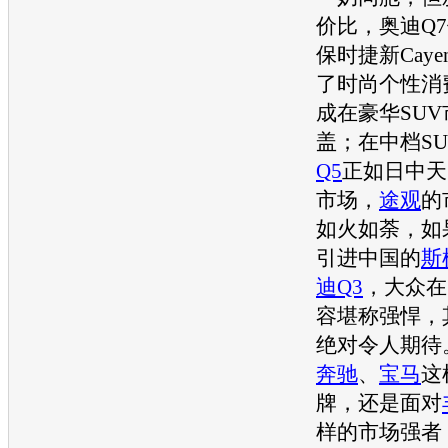
价比，
奥迪Q7
保时捷
新Caye
了时尚个性消
成在豪华
SUV
盖；在中档
S
Q5
正如日中天
市场，
途观
的
如火如荼，如
引进中国的
斯
迪Q3
，
大众
在
容堪称强悍，
绝对令人期待
奔驰
、
宝马
这
牌，还是面对
样的市场强者