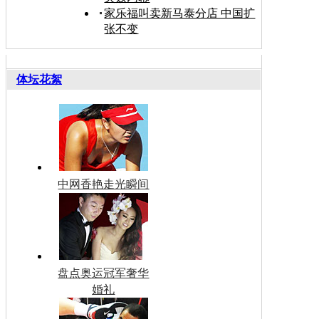
家乐福叫卖新马泰分店 中国扩
张不变
体坛花絮
中网香艳走光瞬间
盘点奥运冠军奢华
婚礼