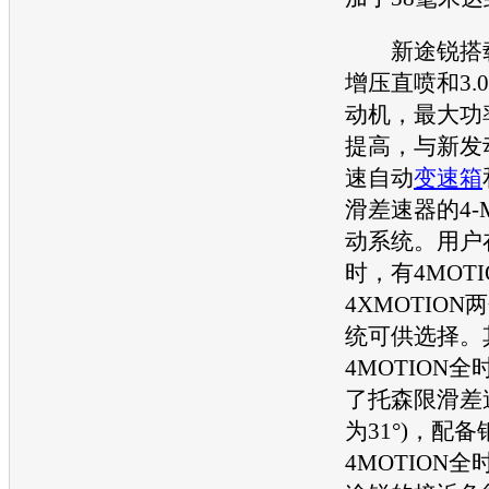
新途锐
搭
增压直喷和3.0
动机
，最大功
提高，与新
发
速自动
变速箱
滑差速器的4-M
动系统。用户
时，有4MOTI
4XMOTIO
统可供选择。
4MOTION
了托森限滑差
为31°)，配
4MOTION