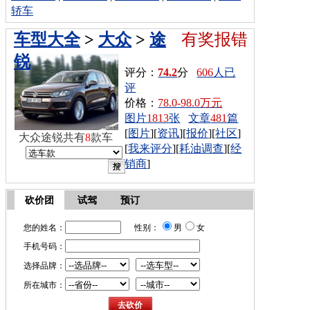
轿车
车型大全
>
大众
>
途
有奖报错
锐
评分：
74.2
分
606
人已
评
价格：
78.0-98.0万元
图片
1813
张
文章
481
篇
[
图片
][
资讯
][
报价
][
社区
]
大众途锐共有
8
款车
[
我来评分
][
耗油调查
][
经
销商
]
砍价团
试驾
预订
您的姓名：
性别：
男
女
手机号码：
选择品牌：
所在城市：