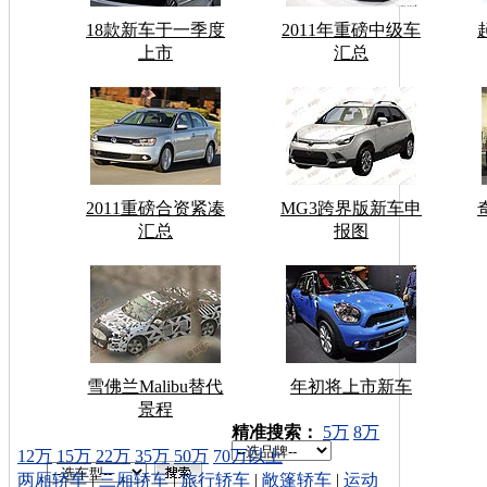
18款新车于一季度
2011年重磅中级车
上市
汇总
2011重磅合资紧凑
MG3跨界版新车申
汇总
报图
雪佛兰Malibu替代
年初将上市新车
景程
车型搜索：
精准搜索：
5万
8万
12万
15万
22万
35万
50万
70万以上
两厢轿车
|
三厢轿车
|
旅行轿车
|
敞篷轿车
|
运动