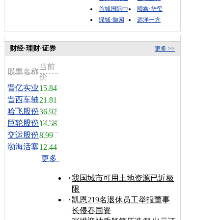
首城国际中
顺鑫·华玺
绿城·御园
远洋一方
财经·理财·证券
更多 >>
当前
股票名称
价
晋亿实业
15.84
晋西车轴
21.81
哈飞股份
36.92
巨轮股份
14.58
交运股份
8.99
渤海活塞
12.44
更多
我国城市可用土地资源已近极
限
凯恩219名退休员工举报董事
长侵吞国资