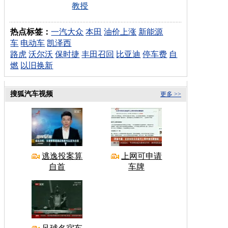
教授
热点标签：
一汽大众
本田
油价上涨
新能源
车
电动车
凯泽西
路虎
沃尔沃
保时捷
丰田召回
比亚迪
停车费
自
燃
以旧换新
搜狐汽车视频
更多 >>
逃逸投案算
上网可申请
自首
车牌