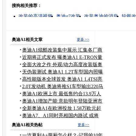
搜狗相关推荐：
转发至：
改装的高清视频
奥迪q7改装
改装奥迪的消息
轮毂
奥迪a6怎么样
奥迪a4l轮毂
奥迪q5改装
改装汽车轮
奥迪a8轮毂
二手奥迪a1
奥迪A1相关文章
更多 >>
奥迪A1炫酷改装集中展示 汇集各厂商
作品
近期将正式发布 曝奥迪A1 E-TRON量
产版
全面大改之作 外观/动力高度改装版奥
迪A1
无伪装测试 奥迪A1 1.2T车型国内照曝
光
高性能版本全球首发 奥迪A1 1.4TSI亮
相
2.0T发动机 奥迪将推S1车型输出220马
力
奥迪A1欧洲上市 最低售约合13.9万人
民币
奥迪A1增加产能 意欲明年登陆亚洲市
场
全新奥迪A1在欧洲投放 1.58万欧元起
售
奥迪A7、A1同时亮相国内路试 或将
引进
奥迪A1相关热帖
更多>>
一汽夏利A+两厢怎么样？-记我的10年