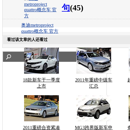
句
(45)
奥迪metroproject
quattro概念车 官方
看过该文章的人还看过
18款新车于一季度
2011年重磅中级车
上市
汇总
2011重磅合资紧凑
MG3跨界版新车申