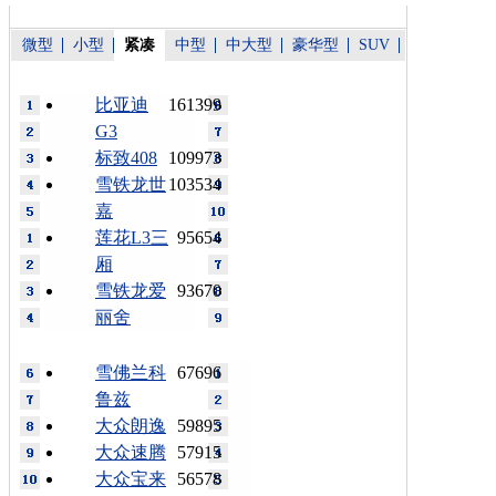
微型
小型
紧凑
中型
中大型
豪华型
SUV
比亚迪
161399
G3
标致408
109973
雪铁龙世
103534
嘉
莲花L3三
95654
厢
雪铁龙爱
93670
丽舍
雪佛兰科
67696
鲁兹
大众朗逸
59895
大众速腾
57915
大众宝来
56578