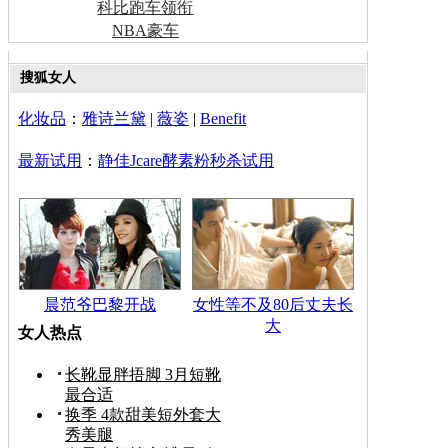
科比跑车领衔
NBA豪车
搜狐女人
化妆品
：
雅诗兰黛
|
薇姿
|
Benefit
最新试用
：
静佳Jcare酵素粉秒杀试用
晨范爷巴黎开战
女性等不及80后丈夫长
大
女人热点
长靴显胖捂脚 3月短靴
最合适
换季 4款甜美短外套大
秀美腿