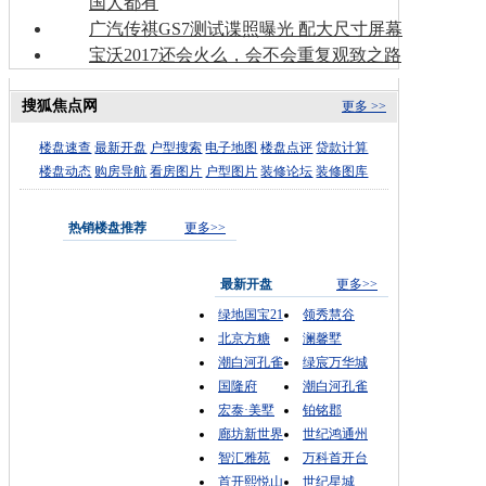
国人都有
广汽传祺GS7测试谍照曝光 配大尺寸屏幕
宝沃2017还会火么，会不会重复观致之路
搜狐焦点网
更多 >>
楼盘速查
最新开盘
户型搜索
电子地图
楼盘点评
贷款计算
楼盘动态
购房导航
看房图片
户型图片
装修论坛
装修图库
热销楼盘推荐
更多>>
最新开盘
更多>>
绿地国宝21
领秀慧谷
北京方糖
澜馨墅
潮白河孔雀
绿宸万华城
国隆府
潮白河孔雀
宏泰·美墅
铂铭郡
廊坊新世界
世纪鸿通州
智汇雅苑
万科首开台
首开熙悦山
世纪星城