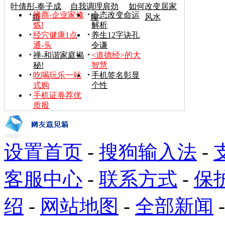
叶倩彤-奉子成
自我调理肩劲
如何改变居家
禅商-企业家修
心态改变命运
婚
腰
风水
炼!
解析
经穴健康1点
养生12字诀孔
通-头
令谦
禅-和谐家庭揭
<道德经>的大
秘!
智慧
吃喝玩乐一站
手机签名彰显
式购
个性
手机证券荐优
质股
设置首页
-
搜狗输入法
-
客服中心
-
联系方式
-
保
绍
-
网站地图
-
全部新闻