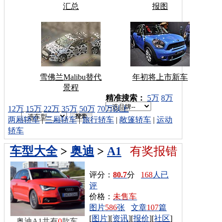
汇总
报图
雪佛兰Malibu替代
年初将上市新车
景程
车型搜索：
精准搜索：
5万
8万
12万
15万
22万
35万
50万
70万以上
两厢轿车
|
三厢轿车
|
旅行轿车
|
敞篷轿车
|
运动
轿车
车型大全
>
奥迪
>
A1
有奖报错
评分：
80.7
分
168
人已
评
价格：
未售车
图片
586
张
文章
107
篇
[
图片
][
资讯
][
报价
][
社区
]
奥迪A1共有
0
款车