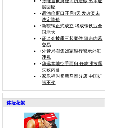
张维迎被质疑简历造假 出示证
据回应
调油价窗口开启4天 发改委未
决定降价
新鞍钢正式成立 将成钢铁业全
国老大
证监会披露三起案件 狙击内幕
交易
外管局召集28家银行警示外汇
违规
华远拿地空手而归 任志强披露
失败内幕
家乐福叫卖新马泰分店 中国扩
张不变
体坛花絮