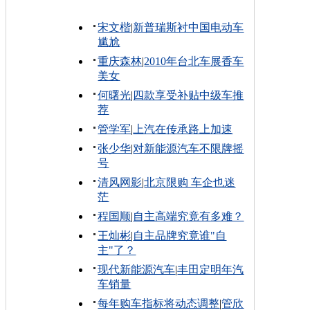
宋文楷
|
新普瑞斯衬中国电动车
尴尬
重庆森林
|
2010年台北车展香车
美女
何曙光
|
四款享受补贴中级车推
荐
管学军
|
上汽在传承路上加速
张少华
|
对新能源汽车不限牌摇
号
清风网影
|
北京限购 车企也迷
茫
程国顺
|
自主高端究竟有多难？
王灿彬
|
自主品牌究竟谁"自
主"了？
现代新能源汽车
|
丰田定明年汽
车销量
每年购车指标将动态调整
|
管欣