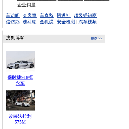
企业销量
车访间
|
会客室
|
车春秋
|
悟透社
|
超级经销商
信访办
|
魂斗轮
|
金狐谍
|
安全检测
|
汽车视频
更多 >>
保时捷918概
念车
改装法拉利
575M