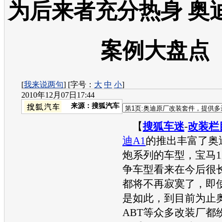
为后来者充分热身 奥
案例大盘点
[
我来说两句
] [字号：
大
中
小
]
2010年12月07日17:44
来源：
搜狐汽车
【
搜狐车迷
-
改装栏
迪A1
的推出丰富了奥
炮系列的车型，宝马1
争车型看来在今后很
都将不再寂寞了，即
是如此，到目前为止
ABT等众多改装厂都