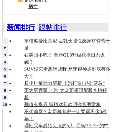
足球名宿车
祸亡
新闻排行
跟帖排行
车模偏爱比基尼 巨乳长腿性感身材诱惑十
足
在美国不吃香 全新GL8升级欲抢日系饭
碗？
SUV没它甭想玩越野 差速锁神通到底有多
大？
超小排量动力解析 上汽打造自强“蓝芯”
更大更宜家 一汽-大众蔚领顶配版实拍解
析
颜值有提升 斯柯达新款明锐官图赏析
不想追尾？老司机都说一定要远离这6种
车！
理性买车必须克服的5大“毛病”91.3%的中