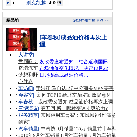
别克凯越
49678
精品坊
2010广州车展
更多 >>
[车春秋]成品油价格再次上
调
大讲堂
|
尹同跃：
发改委发布通知，结合近期国际
奇瑞汽车
市场油价变化情况，决定12月22
梦想和野
日起提高成品油价格…
心并存
车访间
|
于洪江:马自达8切中公商务MPV要害
会客室
|
新闻TOP10 给北京治堵新政提意见
车春秋
|
发改委发通知 成品油价格再次上调
三博演议
|
第五回:博士哪种变速器更给力?
服务精英
|
东风乘用车曹智：东风风神让“满意
到家”
汽车销量
|
中汽协:9月销量155万 销量前十车型
2010年9月汽车销量
8月汽车销量
7月汽车销量