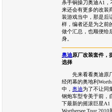
杀手锏操刀奥迪A1，
来还会有更多的改装
装游戏当中，那是后
样，编者还是为之前的
做个汇总，也顺便给
身。
奥迪
原厂改装套件，提
选择
先来看看奥迪原厂
经闭幕的奥地利Worther
中，
奥迪
为了不让同
钢炮车型专美于前，
下最新的摇滚巨星A1
Worthersee Tour 