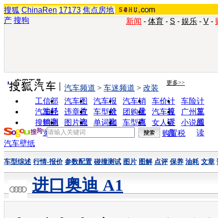
搜狐
ChinaRen
17173
焦点房地
产
搜狗
新闻
-
体育
-
S
-
娱乐
-
V
-
实用工具
更多>>
汽车频道
>
车迷频道
>
改装
工信部
汽车图
汽车报
汽车销
车价计
车险计
油耗
片
价
量
算
算
汽车经
违章查
车型对
团购优
汽车投
广州车
销商
询
比
惠
诉
展
搜狗浏
图片欣
单词翻
车型查
女人宝
小说阅
览器
赏
译
询
典
读
购置税
汽车壁纸
车型综述
行情-报价
参数配置
碰撞测试
图片
图解
点评
保养
油耗
文章
进口奥迪 A1