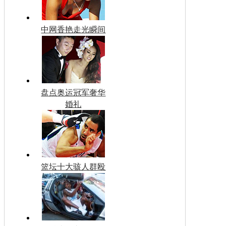
中网香艳走光瞬间
盘点奥运冠军奢华
婚礼
篮坛十大骇人群殴