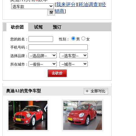
[
我来评分
][
耗油调查
][
经
销商
]
砍价团
试驾
预订
您的姓名：
性别：
男
女
手机号码：
选择品牌：
所在城市：
奥迪A1的竞争车型