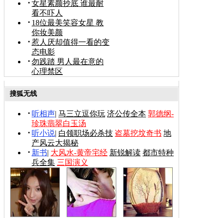
女星素颜抄底 谁最耐
看不吓人
18位最美笑容女星 教
你妆美颜
惹人厌却值得一看的变
态电影
勿践踏 男人最在意的
心理禁区
搜狐无线
听相声
|
马三立逗你玩
济公传全本
郭德纲-
珍珠翡翠白玉汤
听小说
|
白领职场必杀技
盗墓挖坟奇书
地
产风云大揭秘
新书
|
大风水-黄帝宅经
新锐解读
都市特种
兵全集
三国演义