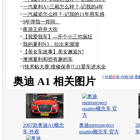
用车感受
一汽夏利A+三厢怎么样？-记我的4年
用车感受
一汽威姿怎么样？-记我的11年用车感
受
9年弹指一挥间。
夜游王府井大街
【我爱我车】---开个小三也疯狂
我的夏利N3，拉出来溜溜
【美女车故事】美女邂逅N7
澳洲夏利和些有趣的车
[技术帖大赛.维修保养]7.21爱车进水全
面清洗消毒换地胶
(
外观
80
张
内饰
3
张
图
奥迪 A1 相关图片
2007款奥迪A1概念
奥迪metroproject
2
车 外观
quattro概念车 官方
车