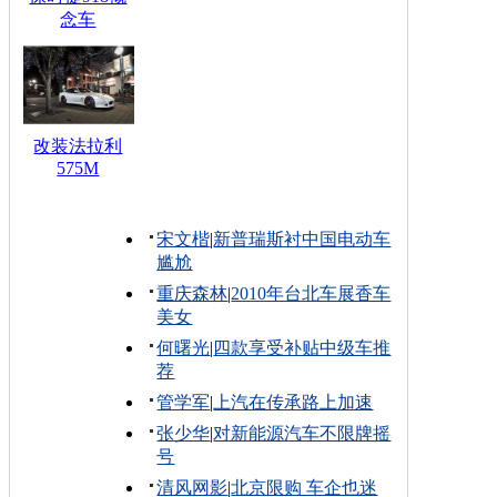
念车
改装法拉利
575M
宋文楷
|
新普瑞斯衬中国电动车
尴尬
重庆森林
|
2010年台北车展香车
美女
何曙光
|
四款享受补贴中级车推
荐
管学军
|
上汽在传承路上加速
张少华
|
对新能源汽车不限牌摇
号
清风网影
|
北京限购 车企也迷