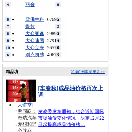
丽舍
雪佛兰科
67696
鲁兹
大众朗逸
59895
大众速腾
57915
大众宝来
56578
别克凯越
49678
精品坊
2010广州车展
更多 >>
[车春秋]成品油价格再次上
调
大讲堂
|
尹同跃：
发改委发布通知，结合近期国际
奇瑞汽车
市场油价变化情况，决定12月22
梦想和野
日起提高成品油价格…
心并存