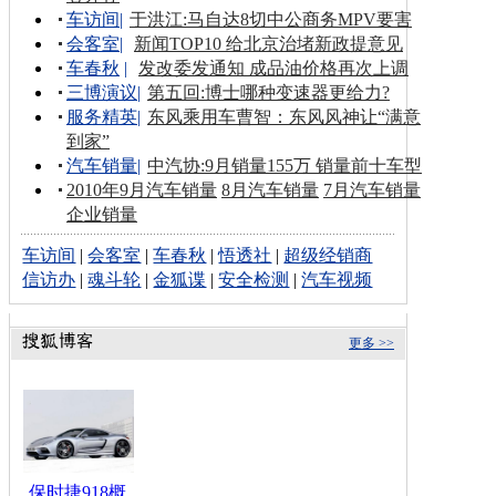
车访间
|
于洪江:马自达8切中公商务MPV要害
会客室
|
新闻TOP10 给北京治堵新政提意见
车春秋
|
发改委发通知 成品油价格再次上调
三博演议
|
第五回:博士哪种变速器更给力?
服务精英
|
东风乘用车曹智：东风风神让“满意
到家”
汽车销量
|
中汽协:9月销量155万 销量前十车型
2010年9月汽车销量
8月汽车销量
7月汽车销量
企业销量
车访间
|
会客室
|
车春秋
|
悟透社
|
超级经销商
信访办
|
魂斗轮
|
金狐谍
|
安全检测
|
汽车视频
更多 >>
保时捷918概