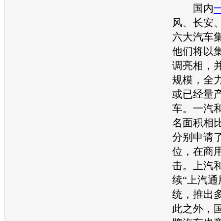
国内
风、
长安
六大汽车
他们将以
调亮相，
规模，全
或已经量
车。
一汽
名面积相
分别申请
位，在商
击。上汽
续“上汽
通
统，推出
此之外，