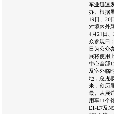
车业迅速
办。根据
19日、2
对境内外
4月21日
众参观日；
日为公众
展将使用
中心全部1
及室外临
地，总规模
米，创历
最。从展
用车11个
E1-E7及