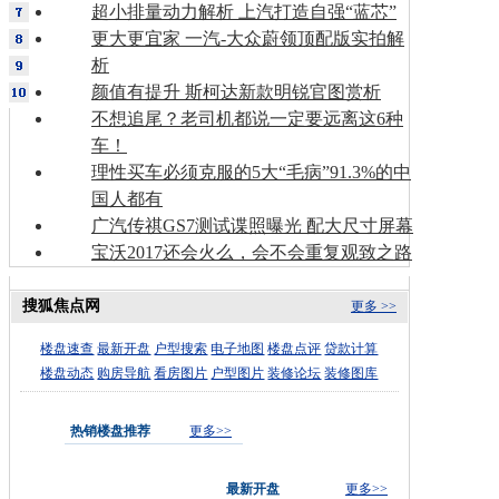
超小排量动力解析 上汽打造自强“蓝芯”
更大更宜家 一汽-大众蔚领顶配版实拍解
析
颜值有提升 斯柯达新款明锐官图赏析
不想追尾？老司机都说一定要远离这6种
车！
理性买车必须克服的5大“毛病”91.3%的中
国人都有
广汽传祺GS7测试谍照曝光 配大尺寸屏幕
宝沃2017还会火么，会不会重复观致之路
搜狐焦点网
更多 >>
楼盘速查
最新开盘
户型搜索
电子地图
楼盘点评
贷款计算
楼盘动态
购房导航
看房图片
户型图片
装修论坛
装修图库
热销楼盘推荐
更多>>
最新开盘
更多>>