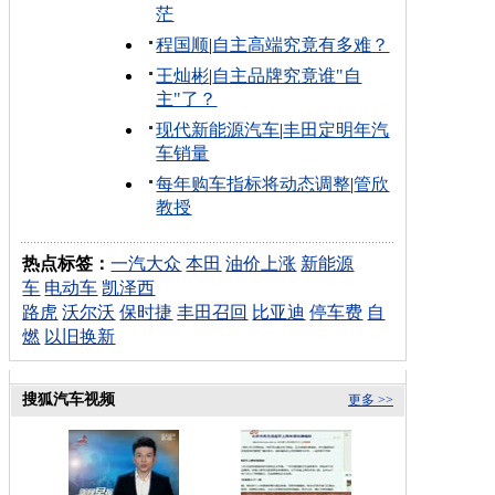
茫
程国顺
|
自主高端究竟有多难？
王灿彬
|
自主品牌究竟谁"自
主"了？
现代新能源汽车
|
丰田定明年汽
车销量
每年购车指标将动态调整
|
管欣
教授
热点标签：
一汽大众
本田
油价上涨
新能源
车
电动车
凯泽西
路虎
沃尔沃
保时捷
丰田召回
比亚迪
停车费
自
燃
以旧换新
搜狐汽车视频
更多 >>