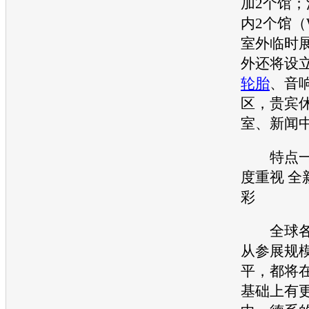
加2个馆
内2个馆（
室外临时
外还将设
轮胎
、音
区，贵宾
室、新闻
特点一
度重视 全
彩
全球各
从参展规
平，都将
基础上有