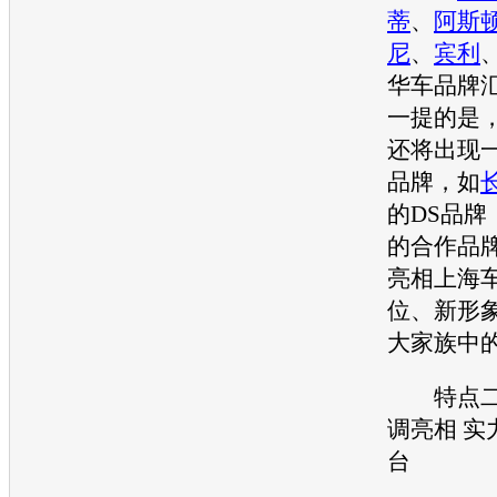
蒂
、
阿斯
尼
、
宾利
华车
品牌
一提的是
还将出现
品牌，如
的DS品牌
的合作品
亮相
上海
位、新形
大家族中
特点二
调亮相 实
台