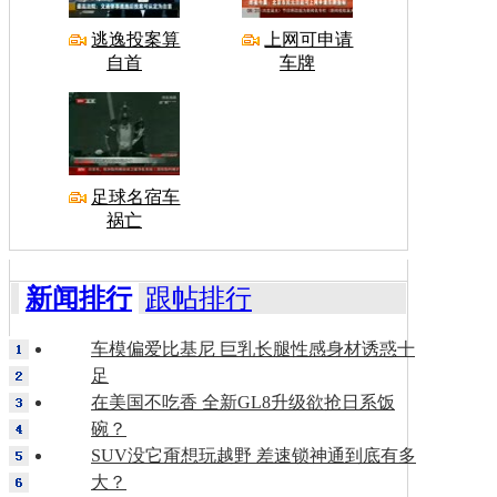
逃逸投案算
上网可申请
自首
车牌
足球名宿车
祸亡
新闻排行
跟帖排行
车模偏爱比基尼 巨乳长腿性感身材诱惑十
足
在美国不吃香 全新GL8升级欲抢日系饭
碗？
SUV没它甭想玩越野 差速锁神通到底有多
大？