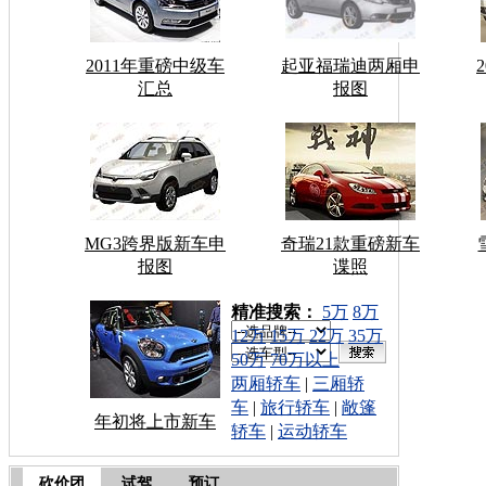
2011年重磅中级车
起亚福瑞迪两厢申
汇总
报图
MG3跨界版新车申
奇瑞21款重磅新车
报图
谍照
车型搜索：
精准搜索：
5万
8万
12万
15万
22万
35万
50万
70万以上
两厢轿车
|
三厢轿
车
|
旅行轿车
|
敞篷
年初将上市新车
轿车
|
运动轿车
砍价团
试驾
预订