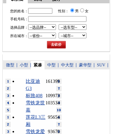
您的姓名：
性别：
男
女
手机号码：
选择品牌：
所在城市：
微型
小型
紧凑
中型
中大型
豪华型
SUV
比亚迪
161399
G3
标致408
109973
雪铁龙世
103534
嘉
莲花L3三
95654
厢
雪铁龙爱
93670