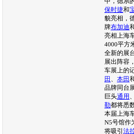
中，德系
保时捷
和
貌亮相，
牌
布加迪
亮相
上海
4000平
全新的展
展出阵容
车展
上的
田
、
本田
品牌同台
巨头
通用
勒
都将悉
本届
上海
N5号馆作
将吸引
法