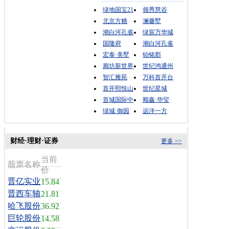
绿地国宝21
领秀慧谷
北京方糖
澜馨墅
潮白河孔雀
绿宸万华城
国隆府
潮白河孔雀
宏泰·美墅
铂铭郡
廊坊新世界
世纪鸿通州
智汇雅苑
万科首开台
首开熙悦山
世纪星城
首城国际中
顺鑫·华玺
绿城·御园
远洋一方
财经·理财·证券
更多 >>
当前
股票名称
价
晋亿实业
15.84
晋西车轴
21.81
哈飞股份
36.92
巨轮股份
14.58