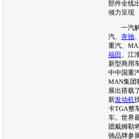
部件全线出
倾力呈现
一汽
汽、
奔驰
重汽、MA
福田
、
江
新型商用
中中国重
MAN集团
展出搭载了
新
发动机
卡TGA整
车。世界
团戴姆勒
驰
品牌参