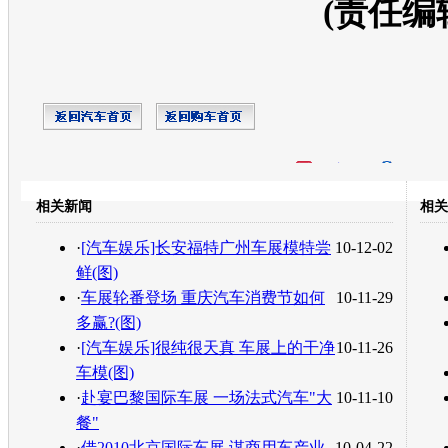
(责任编
开心网
人人网
豆瓣
相关新闻
相关
转发至：
·
[汽车娱乐]长安福特广州车展模特尝
10-12-02
鲜(图)
·
车展轮番登场 重庆汽车消费节如何
10-11-29
多赢?(图)
·
[汽车娱乐]很纯很天真 车展上的干净
10-11-26
车模(图)
·
赴宴巴黎国际车展 一场法式汽车"大
10-11-10
餐"
·
借2010北京国际车展 谋商用车产业
10-04-22