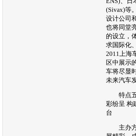
ENS)、
(Sivax
设计公司
也将同堂
的设立，
求国际化
2011
上海
区中展示
车将尽显
未来汽车
特点五
彩纷呈 构
台
主办方