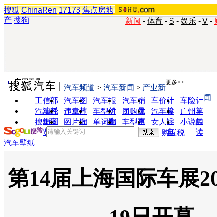
搜狐
ChinaRen
17173
焦点房地
产
搜狗
新闻
-
体育
-
S
-
娱乐
-
V
-
实用工具
更多>>
汽车频道
>
汽车新闻
>
产业新
闻
工信部
汽车图
汽车报
汽车销
车价计
车险计
油耗
片
价
量
算
算
汽车经
违章查
车型对
团购优
汽车投
广州车
销商
询
比
惠
诉
展
搜狗浏
图片欣
单词翻
车型查
女人宝
小说阅
览器
赏
译
询
典
读
购置税
汽车壁纸
第14届上海国际车展20