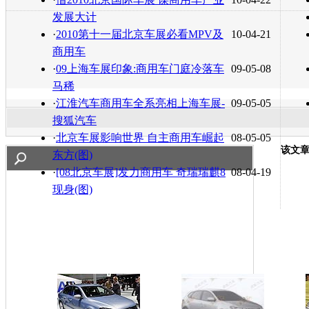
发展大计
·
2010第十一届北京车展必看MPV及
10-04-21
商用车
·
09上海车展印象:商用车门庭冷落车
09-05-08
马稀
·
江淮汽车商用车全系亮相上海车展-
09-05-05
搜狐汽车
·
北京车展影响世界 自主商用车崛起
08-05-05
该文
东方(图)
·
[08北京车展]发力商用车 奇瑞瑞麒8
08-04-19
现身(图)