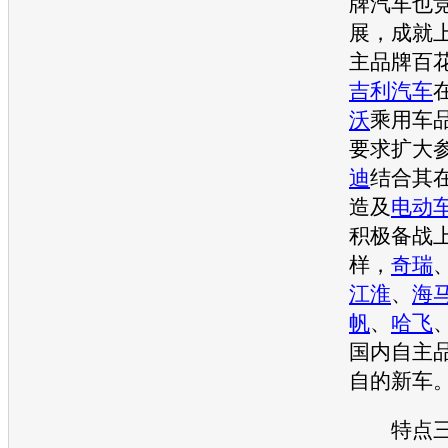
牌汽车也
展
，成就
主品牌百
吉利汽车
沃
乘用车
要求扩大
迪
结合其
造及
电动
积极备战
样，
奇瑞
江淮
、
海
帆
、
哈飞
国内自主
自的
新车
特点三：