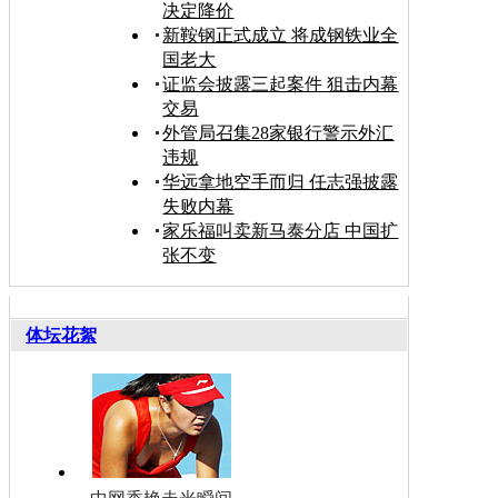
决定降价
新鞍钢正式成立 将成钢铁业全
国老大
证监会披露三起案件 狙击内幕
交易
外管局召集28家银行警示外汇
违规
华远拿地空手而归 任志强披露
失败内幕
家乐福叫卖新马泰分店 中国扩
张不变
体坛花絮