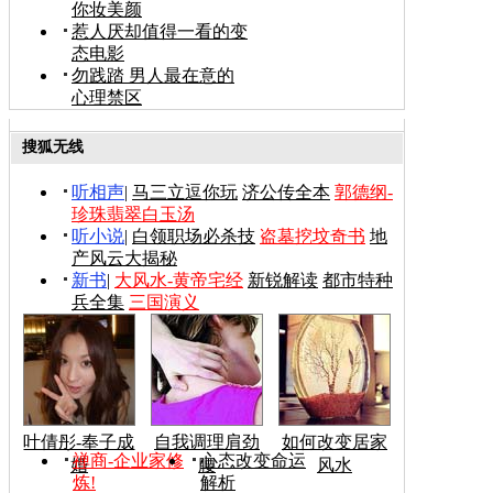
你妆美颜
惹人厌却值得一看的变
态电影
勿践踏 男人最在意的
心理禁区
搜狐无线
听相声
|
马三立逗你玩
济公传全本
郭德纲-
珍珠翡翠白玉汤
听小说
|
白领职场必杀技
盗墓挖坟奇书
地
产风云大揭秘
新书
|
大风水-黄帝宅经
新锐解读
都市特种
兵全集
三国演义
叶倩彤-奉子成
自我调理肩劲
如何改变居家
禅商-企业家修
心态改变命运
婚
腰
风水
炼!
解析