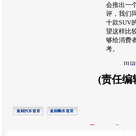
会推出一
评，我们
十款
SUV
望这样比
够给消费
考。
[1] [
2
]
(责任编
开心网
人人网
豆瓣