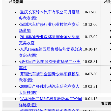
相关新闻
相关
转发至：
·
重庆长安铃木汽车有限公司月度服
10-12-06
务竞赛(图)
·
深圳汽车维修行业职业技能竞赛活
10-12-06
动通知
·
2010奥迪专业双杯竞赛全国总决赛
10-12-02
完美收官
·
东风Honda第五届售后技能竞赛总决
10-10-14
赛启动(图)
·
现代日产竞赛 抢夺美市场第二亚洲
10-08-31
车商
·
开瑞汽车携手全国青少年车辆模型
10-07-30
竞赛(图)
·
2009日产杯纯电动汽车研究竞赛人
10-03-31
大折桂(图)
·
宝马推出了M3终极竞赛版本 定价同
10-01-13
看过
样终极(图)