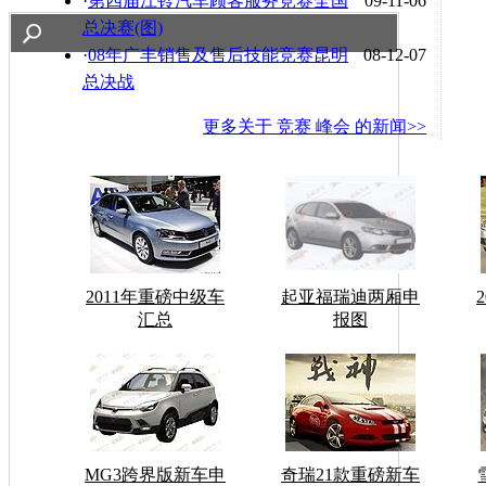
·
第四届江铃汽车顾客服务竞赛全国
09-11-06
总决赛(图)
·
08年广丰销售及售后技能竞赛昆明
08-12-07
总决战
更多关于
竞赛 峰会
的新闻>>
2011年重磅中级车
起亚福瑞迪两厢申
汇总
报图
MG3跨界版新车申
奇瑞21款重磅新车