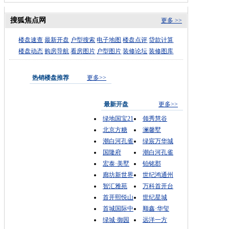
搜狐焦点网
更多 >>
楼盘速查
最新开盘
户型搜索
电子地图
楼盘点评
贷款计算
楼盘动态
购房导航
看房图片
户型图片
装修论坛
装修图库
热销楼盘推荐
更多>>
最新开盘
更多>>
绿地国宝21
领秀慧谷
北京方糖
澜馨墅
潮白河孔雀
绿宸万华城
国隆府
潮白河孔雀
宏泰·美墅
铂铭郡
廊坊新世界
世纪鸿通州
智汇雅苑
万科首开台
首开熙悦山
世纪星城
首城国际中
顺鑫·华玺
绿城·御园
远洋一方