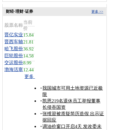
财经·理财·证券
更多 >>
当前
股票名称
价
晋亿实业
15.84
晋西车轴
21.81
哈飞股份
36.92
巨轮股份
14.58
交运股份
8.99
渤海活塞
12.44
更多
我国城市可用土地资源已近极
限
凯恩219名退休员工举报董事
长侵吞国资
张维迎被质疑简历造假 出示证
据回应
调油价窗口开启4天 发改委未