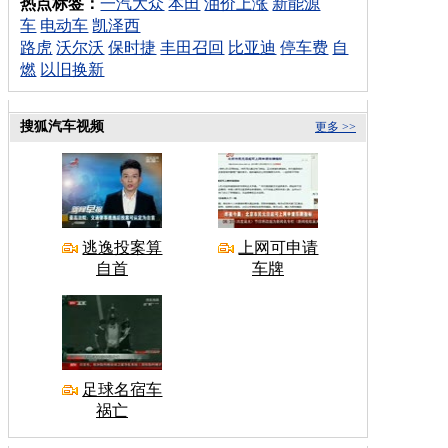
热点标签：
一汽大众
本田
油价上涨
新能源
车
电动车
凯泽西
路虎
沃尔沃
保时捷
丰田召回
比亚迪
停车费
自
燃
以旧换新
搜狐汽车视频
更多 >>
逃逸投案算
上网可申请
自首
车牌
足球名宿车
祸亡