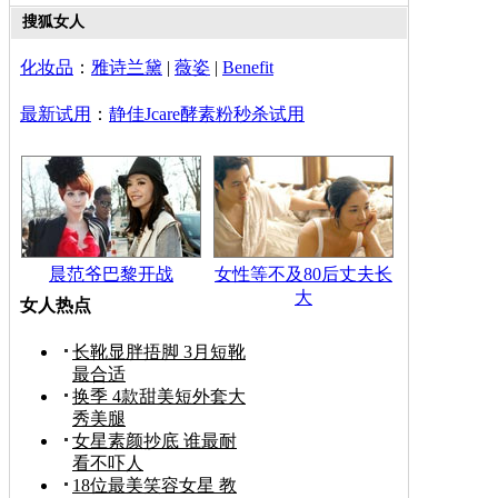
搜狐女人
化妆品
：
雅诗兰黛
|
薇姿
|
Benefit
最新试用
：
静佳Jcare酵素粉秒杀试用
晨范爷巴黎开战
女性等不及80后丈夫长
大
女人热点
长靴显胖捂脚 3月短靴
最合适
换季 4款甜美短外套大
秀美腿
女星素颜抄底 谁最耐
看不吓人
18位最美笑容女星 教