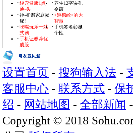
经穴健康1点
养生12字诀孔
通-头
令谦
禅-和谐家庭揭
<道德经>的大
秘!
智慧
吃喝玩乐一站
手机签名彰显
式购
个性
手机证券荐优
质股
设置首页
-
搜狗输入法
-
客服中心
-
联系方式
-
保
绍
-
网站地图
-
全部新闻
Copyright
©
2018 Sohu.com