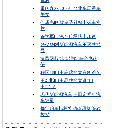
尴尬
重庆森林
|
2010年台北车展香车
美女
何曙光
|
四款享受补贴中级车推
荐
管学军
|
上汽在传承路上加速
张少华
|
对新能源汽车不限牌摇
号
清风网影
|
北京限购 车企也迷
茫
程国顺
|
自主高端究竟有多难？
王灿彬
|
自主品牌究竟谁"自
主"了？
现代新能源汽车
|
丰田定明年汽
车销量
每年购车指标将动态调整
|
管欣
教授