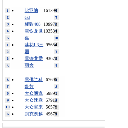
比亚迪
161399
G3
标致408
109973
雪铁龙世
103534
嘉
莲花L3三
95654
厢
雪铁龙爱
93670
丽舍
雪佛兰科
67696
鲁兹
大众朗逸
59895
大众速腾
57915
大众宝来
56578
别克凯越
49678