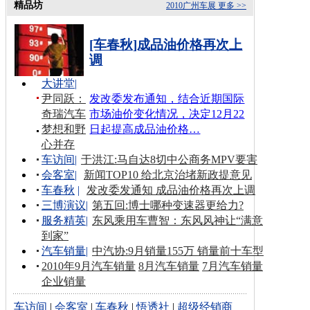
精品坊
2010广州车展
更多 >>
[车春秋]成品油价格再次上
调
大讲堂
|
尹同跃：
发改委发布通知，结合近期国际
奇瑞汽车
市场油价变化情况，决定12月22
梦想和野
日起提高成品油价格…
心并存
车访间
|
于洪江:马自达8切中公商务MPV要害
会客室
|
新闻TOP10 给北京治堵新政提意见
车春秋
|
发改委发通知 成品油价格再次上调
三博演议
|
第五回:博士哪种变速器更给力?
服务精英
|
东风乘用车曹智：东风风神让“满意
到家”
汽车销量
|
中汽协:9月销量155万 销量前十车型
2010年9月汽车销量
8月汽车销量
7月汽车销量
企业销量
车访间
|
会客室
|
车春秋
|
悟透社
|
超级经销商