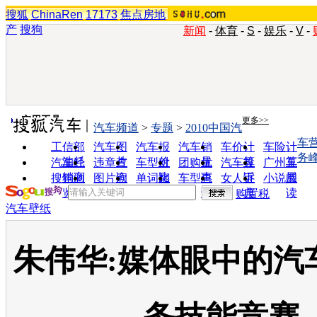
搜狐
ChinaRen
17173
焦点房地
产
搜狗
新闻
-
体育
-
S
-
娱乐
-
V
-
实用工具
更多>>
汽车频道
>
专题
>
2010中国汽
车
工信部
汽车图
汽车报
汽车销
车价计
车险计
务
油耗
片
价
量
算
算
汽车经
违章查
车型对
团购优
汽车投
广州车
销商
询
比
惠
诉
展
搜狗浏
图片欣
单词翻
车型查
女人宝
小说阅
览器
赏
译
询
典
读
购置税
汽车壁纸
朱伟华:媒体眼中的汽