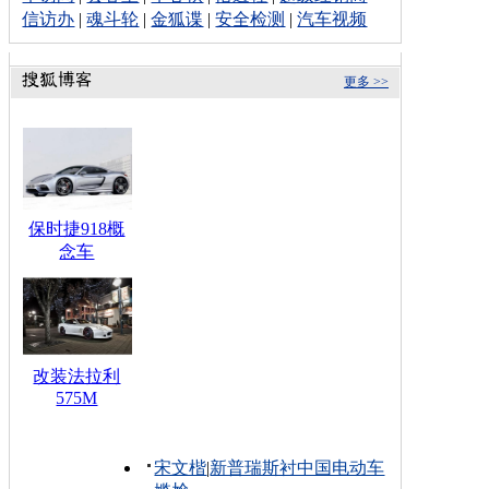
信访办
|
魂斗轮
|
金狐谍
|
安全检测
|
汽车视频
更多 >>
保时捷918概
念车
改装法拉利
575M
宋文楷
|
新普瑞斯衬中国电动车