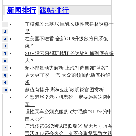
新闻排行
跟帖排行
车模偏爱比基尼 巨乳长腿性感身材诱惑十
足
在美国不吃香 全新GL8升级欲抢日系饭
碗？
SUV没它甭想玩越野 差速锁神通到底有多
大？
超小排量动力解析 上汽打造自强“蓝芯”
更大更宜家 一汽-大众蔚领顶配版实拍解
析
颜值有提升 斯柯达新款明锐官图赏析
不想追尾？老司机都说一定要远离这6种
车！
理性买车必须克服的5大“毛病”91.3%的中
国人都有
广汽传祺GS7测试谍照曝光 配大尺寸屏幕
宝沃2017还会火么，会不会重复观致之路