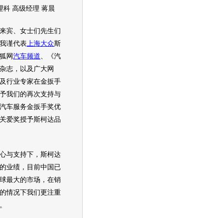
科 高级经理 蒋晨
宾、女士们先生们
我谨代表
上海大众
斯
狐网
汽车频道
、《汽
杂志，以及广大网
及行业专家在金扳手
予我们的再次支持与
汽车服务金扳手奖优
关爱奖授予
斯柯达
品
心与支持下，
斯柯达
的业绩，目前中国已
球最大的市场，在销
的情况下我们更注重
。