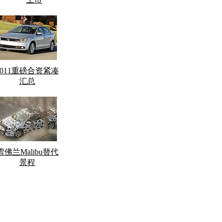
2011重磅合资紧凑
汇总
雪佛兰Malibu替代
景程