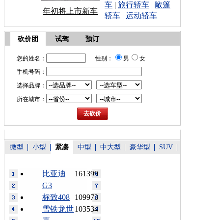
车
|
旅行轿车
|
敞篷
年初将上市新车
轿车
|
运动轿车
砍价团
试驾
预订
您的姓名：
性别：
男
女
手机号码：
选择品牌：
所在城市：
微型
小型
紧凑
中型
中大型
豪华型
SUV
比亚迪
161399
G3
标致408
109973
雪铁龙世
103534