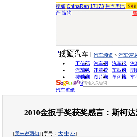
搜狐
ChinaRen
17173
焦点房地
产
搜狗
实用工具
汽车频道
>
汽车评
工信部
汽车图
汽车报
汽
油耗
片
价
汽车经
违章查
车型对
团
销商
询
比
搜狗浏
图片欣
单词翻
车
览器
赏
译
汽车壁纸
2010金扳手奖获奖感言：斯柯
[
我来说两句
] [字号：
大
中
小
]