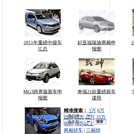
2011年重磅中级车
起亚福瑞迪两厢申
汇总
报图
MG3跨界版新车申
奇瑞21款重磅新车
报图
谍照
车型搜索：
精准搜索：
5万
8万
12万
15万
22万
35万
50万
70万以上
两厢轿车
|
三厢轿