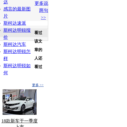
达
更多说
感言的最新图
两句
片
>>
斯柯达速派
斯柯达明锐报
看过
价
该文
斯柯达汽车
章的
斯柯达明锐怎
样
人还
斯柯达明锐如
看过
何
更多 >>
18款新车于一季度
上市