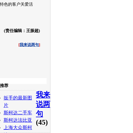
特色的客户关爱活
(责任编辑：王振超)
[
我来说两句
]
收起
推荐
我来
白社会
百度i贴吧
扳手的最新图
说两
片
句
斯柯达二手车
斯柯达法比亚
(45)
上海大众斯柯