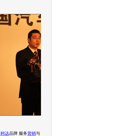
斯柯达
品牌 服务
营销
与