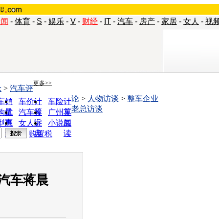
新闻
-
体育
-
S
-
娱乐
-
V
-
财经
-
IT
-
汽车
-
房产
-
家居
-
女人
-
视
更多>>
论
>
汽车评
论
>
人物访谈
>
整车企业
车销
车价计
车险计
老总访谈
量
算
算
购优
汽车投
广州车
惠
诉
展
型查
女人宝
小说阅
询
典
读
购置税
达汽车蒋晨