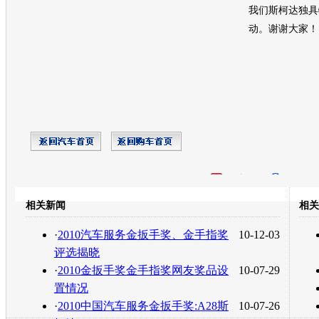
我们
斯柯达
独具
动。谢谢大家！
开心网
人人网
豆瓣
相关新闻
相关
转发至：
·
2010汽车服务金扳手奖、金手指奖
10-12-03
评选揭晓
·
2010金扳手奖金手指奖网友奖品设
10-07-29
置情况
·
2010中国汽车服务金扳手奖:A28斯
10-07-26