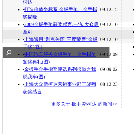
柯达
·
打造价值坐标系 金扳手奖、金手指
09-12-15
奖揭晓
·
2009金扳手奖获奖感言:一汽-大众扈
09-12-10
圣刚
·
上海通用"别克关怀"三度荣膺"金扳
09-12-10
手奖"(图)
·
中国汽车服务金扳手奖、金手指奖
09-12-09
颁奖典礼(图)
·
金扳手金手指奖评选系列报道之我
09-09-02
说我车(图)
·
上海大众斯柯达营销事业部王晓翔
08-12-23
获奖感言
更多关于
扳手 斯柯达
的新闻>>