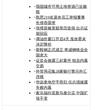
我国城市可用土地资源已近极
限
凯恩219名退休员工举报董事
长侵吞国资
张维迎被质疑简历造假 出示证
据回应
调油价窗口开启4天 发改委未
决定降价
新鞍钢正式成立 将成钢铁业全
国老大
证监会披露三起案件 狙击内幕
交易
外管局召集28家银行警示外汇
违规
华远拿地空手而归 任志强披露
失败内幕
家乐福叫卖新马泰分店 中国扩
张不变