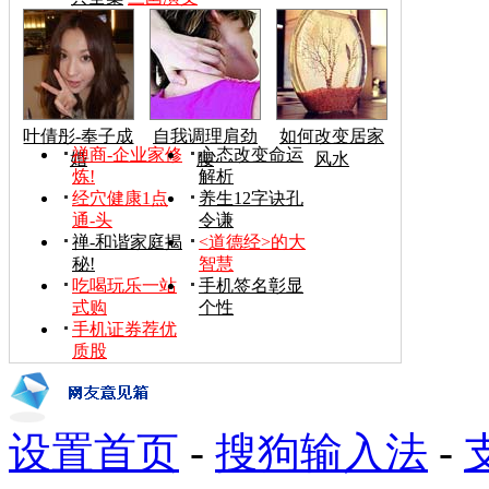
叶倩彤-奉子成
自我调理肩劲
如何改变居家
禅商-企业家修
心态改变命运
婚
腰
风水
炼!
解析
经穴健康1点
养生12字诀孔
通-头
令谦
禅-和谐家庭揭
<道德经>的大
秘!
智慧
吃喝玩乐一站
手机签名彰显
式购
个性
手机证券荐优
质股
设置首页
-
搜狗输入法
-