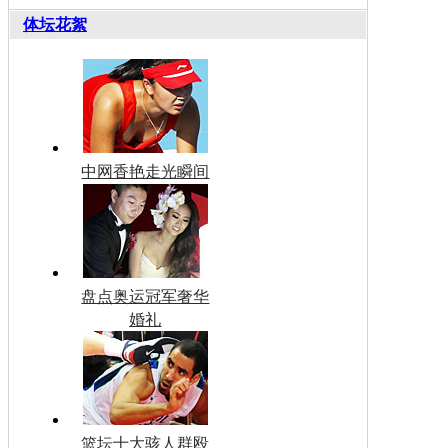
体坛花絮
中网香艳走光瞬间
盘点奥运冠军奢华
婚礼
篮坛十大骇人群殴