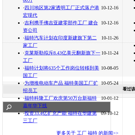
60万
·
四川地区第2家透明工厂正式落户港
10-12-16
宏现代
·
吉利携手佛吉亚建零部件工厂 建合
10-12-16
资公司
·
福特汽车计划在印度新建旗下第二
10-11-26
家工厂
·
克莱斯勒拟斥8.43亿美元翻新旗下一
10-11-24
工厂
·
福特计划将635个工作岗位转移到美
10-08-05
国工厂
·
为增推电动车产品 福特美国工厂扩
10-05-24
看过
招员工
·
福特科隆工厂欢庆第50万台新福特
10-01-12
嘉年华下线
·
投资33.4亿扩充产能 福特在华建第
09-10-12
三工厂
更多关于
工厂 福特
的新闻>>