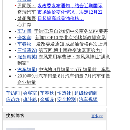
尹同跃：
发改委发布通知，结合近期国际
奇瑞汽车
市场油价变化情况，决定12月22
梦想和野
日起提高成品油价格…
心并存
车访间
|
于洪江:马自达8切中公商务MPV要害
会客室
|
新闻TOP10 给北京治堵新政提意见
车春秋
|
发改委发通知 成品油价格再次上调
三博演议
|
第五回:博士哪种变速器更给力?
服务精英
|
东风乘用车曹智：东风风神让“满意
到家”
汽车销量
|
中汽协:9月销量155万 销量前十车型
2010年9月汽车销量
8月汽车销量
7月汽车销量
企业销量
车访间
|
会客室
|
车春秋
|
悟透社
|
超级经销商
信访办
|
魂斗轮
|
金狐谍
|
安全检测
|
汽车视频
更多 >>