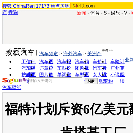
搜狐
ChinaRen
17173
焦点房地
产
搜狗
新闻
-
体育
-
S
-
娱乐
-
V
-
实用工具
更多>>
汽车频道
>
海外汽车
>
美洲产
业
工信部
汽车图
汽车报
汽车销
车价计
车险计
油耗
片
价
量
算
算
汽车经
违章查
车型对
团购优
汽车投
广州车
销商
询
比
惠
诉
展
搜狗浏
图片欣
单词翻
车型查
女人宝
小说阅
览器
赏
译
询
典
读
购置税
汽车壁纸
福特计划斥资6亿美元