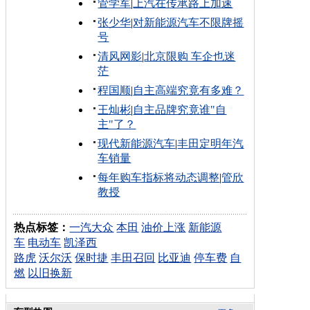
管学军
|
上汽在传承路上加速
张少华
|
对新能源汽车不限牌摇
号
清风网影
|
北京限购 车企也迷
茫
程国顺
|
自主高端究竟有多难？
王灿彬
|
自主品牌究竟谁"自
主"了？
现代新能源汽车
|
丰田定明年汽
车销量
每年购车指标将动态调整
|
管欣
教授
热点标签：
一汽大众
本田
油价上涨
新能源
车
电动车
凯泽西
路虎
沃尔沃
保时捷
丰田召回
比亚迪
停车费
自
燃
以旧换新