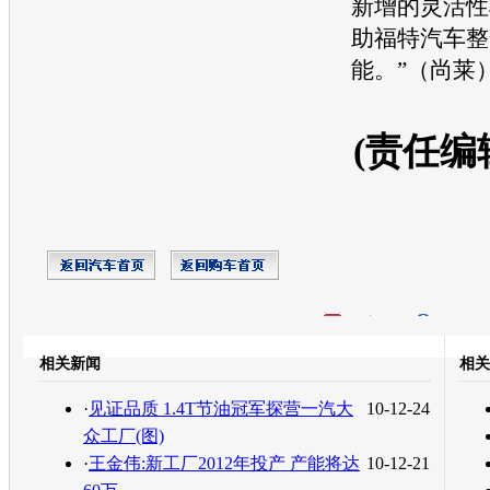
新增的灵活性
助
福特
汽车整
能
。”（尚莱
(责任编
开心网
人人网
豆瓣
相关新闻
相关
转发至：
·
见证品质 1.4T节油冠军探营一汽大
10-12-24
众工厂(图)
·
王金伟:新工厂2012年投产 产能将达
10-12-21