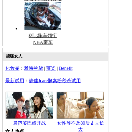
科比跑车领衔
NBA豪车
搜狐女人
化妆品
：
雅诗兰黛
|
薇姿
|
Benefit
最新试用
：
静佳Jcare酵素粉秒杀试用
晨范爷巴黎开战
女性等不及80后丈夫长
大
女人热点