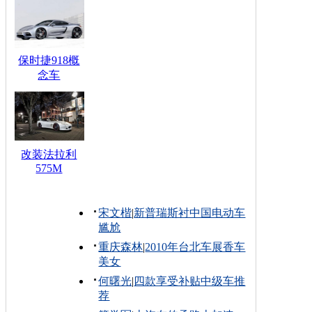
保时捷918概
念车
改装法拉利
575M
宋文楷
|
新普瑞斯衬中国电动车
尴尬
重庆森林
|
2010年台北车展香车
美女
何曙光
|
四款享受补贴中级车推
荐