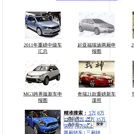
2011年重磅中级车
起亚福瑞迪两厢申
汇总
报图
MG3跨界版新车申
奇瑞21款重磅新车
报图
谍照
车型搜索：
精准搜索：
5万
8万
12万
15万
22万
35万
50万
70万以上
两厢轿车
|
三厢轿