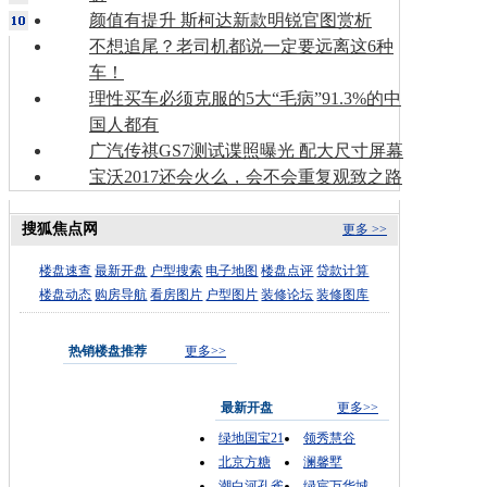
颜值有提升 斯柯达新款明锐官图赏析
不想追尾？老司机都说一定要远离这6种
车！
理性买车必须克服的5大“毛病”91.3%的中
国人都有
广汽传祺GS7测试谍照曝光 配大尺寸屏幕
宝沃2017还会火么，会不会重复观致之路
搜狐焦点网
更多 >>
楼盘速查
最新开盘
户型搜索
电子地图
楼盘点评
贷款计算
楼盘动态
购房导航
看房图片
户型图片
装修论坛
装修图库
热销楼盘推荐
更多>>
最新开盘
更多>>
绿地国宝21
领秀慧谷
北京方糖
澜馨墅
潮白河孔雀
绿宸万华城