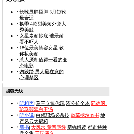
长靴显胖捂脚 3月短靴
最合适
换季 4款甜美短外套大
秀美腿
女星素颜抄底 谁最耐
看不吓人
18位最美笑容女星 教
你妆美颜
惹人厌却值得一看的变
态电影
勿践踏 男人最在意的
心理禁区
搜狐无线
听相声
|
马三立逗你玩
济公传全本
郭德纲-
珍珠翡翠白玉汤
听小说
|
白领职场必杀技
盗墓挖坟奇书
地
产风云大揭秘
新书
|
大风水-黄帝宅经
新锐解读
都市特种
兵全集
三国演义