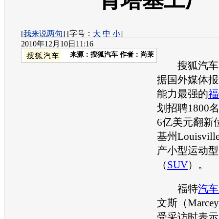
肯塔基工厂
[
我来说两句
] [字号：
大
中
小
]
2010年12月10日11:16
来源：
搜狐汽车
作者：尚莱
搜狐汽车12
据国外媒体报
能力最强的
福
划招聘1800
6亿美元翻新
基州Louisv
产小型运动型
（
SUV
）。
福特
汽车
文斯（Marcey
受采访时表示