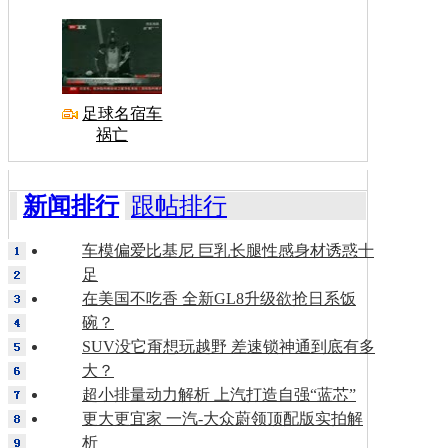
足球名宿车
祸亡
新闻排行
跟帖排行
车模偏爱比基尼 巨乳长腿性感身材诱惑十
足
在美国不吃香 全新GL8升级欲抢日系饭
碗？
SUV没它甭想玩越野 差速锁神通到底有多
大？
超小排量动力解析 上汽打造自强“蓝芯”
更大更宜家 一汽-大众蔚领顶配版实拍解
析