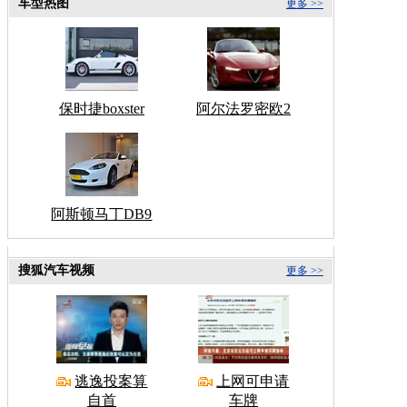
车型热图
更多 >>
保时捷boxster
阿尔法罗密欧2
阿斯顿马丁DB9
搜狐汽车视频
更多 >>
逃逸投案算
上网可申请
自首
车牌