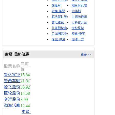
国隆府
潮白河孔雀
宏泰·美墅
铂铭郡
廊坊新世界
世纪鸿通州
智汇雅苑
万科首开台
首开熙悦山
世纪星城
首城国际中
顺鑫·华玺
绿城·御园
远洋一方
财经·理财·证券
更多 >>
当前
股票名称
价
晋亿实业
15.84
晋西车轴
21.81
哈飞股份
36.92
巨轮股份
14.58
交运股份
8.99
渤海活塞
12.44
更多