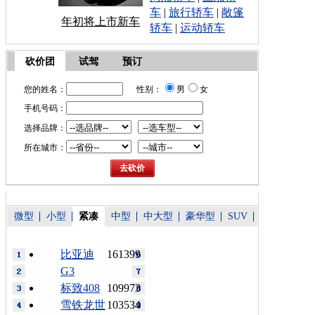
车
|
旅行轿车
|
敞篷
年初将上市新车
轿车
|
运动轿车
砍价团
试驾
预订
您的姓名：
性别：
男
女
手机号码：
选择品牌：
所在城市：
微型
小型
紧凑
中型
中大型
豪华型
SUV
比亚迪
161399
G3
标致408
109973
雪铁龙世
103534