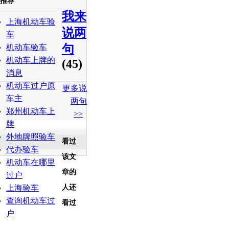
推荐
我来
白社会
百度i贴吧
上海机动车验
说两
车
句
机动车验车
机动车上牌的
(45)
消息
机动车过户原
更多说
车主
两句
郑州机动车上
>>
牌
外地牌照验车
看过
代办验车
该文
机动车在哪里
章的
过户
上海验车
人还
查询机动车过
看过
户