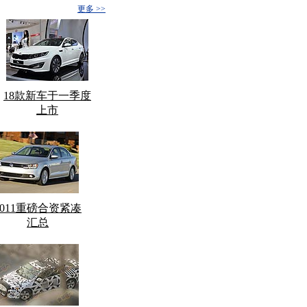
更多 >>
18款新车于一季度
上市
2011重磅合资紧凑
汇总