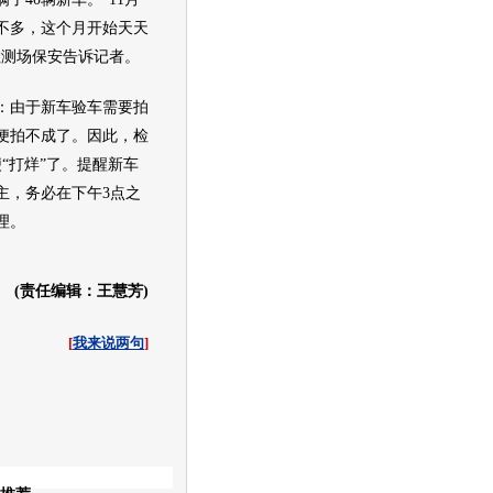
不多，这个月开始天天
检测场保安告诉记者。
：由于
新车
验车需要拍
便拍不成了。因此，检
“打烊”了。提醒
新车
主，务必在下午3点之
理。
(责任编辑：王慧芳)
[
我来说两句
]
收起