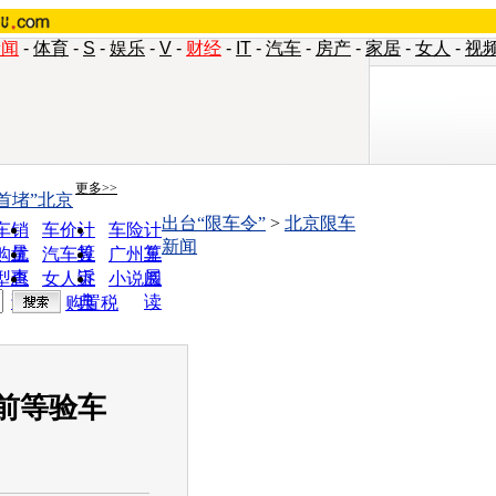
新闻
-
体育
-
S
-
娱乐
-
V
-
财经
-
IT
-
汽车
-
房产
-
家居
-
女人
-
视
更多>>
“首堵”北京
出台“限车令”
>
北京限车
车销
车价计
车险计
新闻
量
算
算
购优
汽车投
广州车
惠
诉
展
型查
女人宝
小说阅
询
典
读
购置税
前等验车