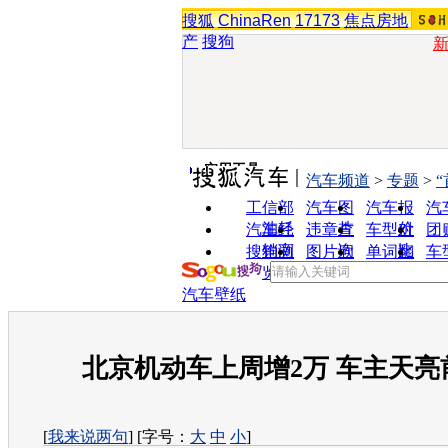
搜狐
ChinaRen
17173
焦点房地
产
搜狗
实用工具
汽车频道
>
专题
>
工信部
汽车图
汽车报
汽
油耗
片
价
汽车经
违章查
车型对
团
销商
询
比
搜狗浏
图片欣
单词翻
车
览器
赏
译
汽车壁纸
北京机动车上周增2万 车主天亮
[
我来说两句
] [字号：
大
中
小
]