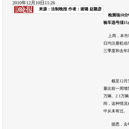
2010年12月10日11:26
来源：
法制晚报
作者：谢璐 赵颖彦
检测场10分
验车选号须15
上周，本市增
日均注册机动车
三季度和去年
截至12月5
量比前一周增加2
万辆。2.1万
间，这种情况
中从未有过。
据悉，去年1