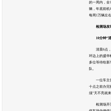
的一周内，全市
辆，年底前机
每周1万辆左
检测场发
10分钟“涌
清晨6点，
环边上的盛华
多位等待给
新
队。
一位车主告
十点之前办完
须“天不亮就来
检测场开门
停车场内便停