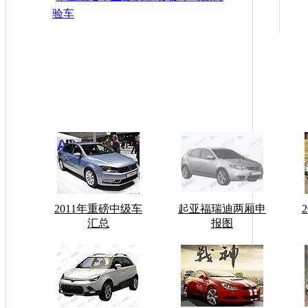
验车
2011年重磅中级车
起亚福瑞迪两厢申
汇总
报图