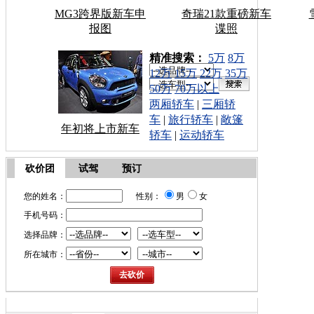
MG3跨界版新车申
奇瑞21款重磅新车
报图
谍照
车型搜索：
精准搜索：
5万
8万
12万
15万
22万
35万
50万
70万以上
两厢轿车
|
三厢轿
车
|
旅行轿车
|
敞篷
年初将上市新车
轿车
|
运动轿车
砍价团
试驾
预订
您的姓名：
性别：
男
女
手机号码：
选择品牌：
所在城市：