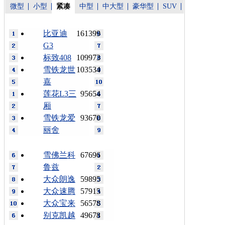
微型
小型
紧凑
中型
中大型
豪华型
SUV
比亚迪
161399
G3
标致408
109973
雪铁龙世
103534
嘉
莲花L3三
95654
厢
雪铁龙爱
93670
丽舍
雪佛兰科
67696
鲁兹
大众朗逸
59895
大众速腾
57915
大众宝来
56578
别克凯越
49678