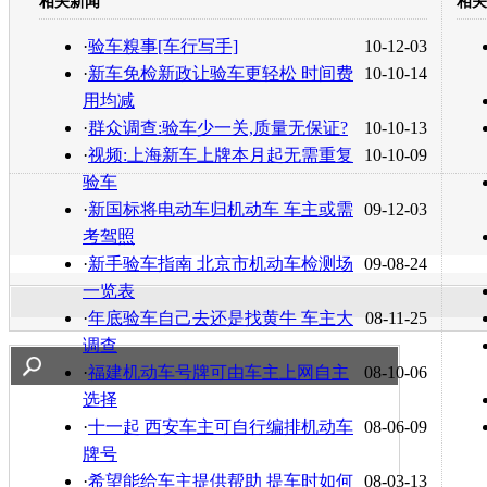
相关新闻
相关
转发至：
·
验车糗事[车行写手]
10-12-03
·
新车免检新政让验车更轻松 时间费
10-10-14
用均减
·
群众调查:验车少一关,质量无保证?
10-10-13
·
视频:上海新车上牌本月起无需重复
10-10-09
验车
·
新国标将电动车归机动车 车主或需
09-12-03
考驾照
·
新手验车指南 北京市机动车检测场
09-08-24
一览表
·
年底验车自己去还是找黄牛 车主大
08-11-25
调查
·
福建机动车号牌可由车主上网自主
08-10-06
选择
·
十一起 西安车主可自行编排机动车
08-06-09
牌号
·
希望能给车主提供帮助 提车时如何
08-03-13