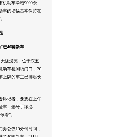
机动车净增9000余
动车的增幅基本保持在
右。
现
”进40辆
新车
天还没亮，位于东五
机动车检测场门口，20
车
上牌的车主已排起长
诉记者，要想在上午
验车、选号手续必
候着”。
办公仅10分钟时间，
满了40辆
新车
。“11月