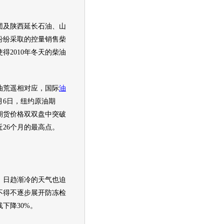
及陕西延长石油、山
纷纷采取的控量销售柴
得2010年冬天的柴油
荒遥相对应，国际
油
月6日，纽约原油期
期货价格双双盘中突破
近26个月的最高点。
日趋渐冷的天气也迫
不得不逐步展开防冻检
下降30%。