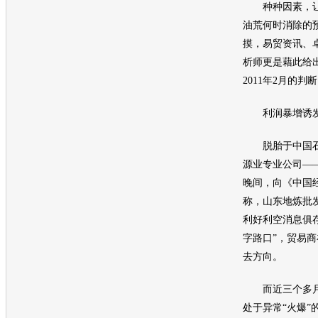
种种因素，让
油荒何时消除的
摸，易贸资讯、
析师更是藉此给
2011年2月的判
利润暴增诱发
脱胎于中国石
源业专业公司——
晚间，向《中国
称，山东地炼批
利好利空消息俱
字路口”，贸易
去方向。
而近三个多月
处于异常“火爆”