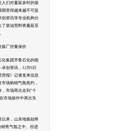
人们对蔓延多时的柴
预期变得越来越不可捉
卓创资讯等专业机构分
出了柴油荒料将蔓延至
断。
炼厂控量保价
化集团齐鲁石化的能
卓创资讯，12月6日
经营报》记者发来信息
发市场购销气氛焦灼，
存，市场再次走到“十
商在市场操作中再次失
以来，山东地炼始终
的销售气氛之中。但进