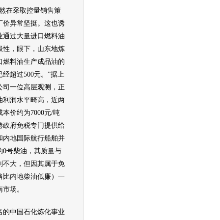
然在采取控量销售策
厂价异常坚挺。这也诱
业通过大量进口燃料油
极性，眼下，山东地炼
口燃料油生产成品油的
经超过500元。”据上
公司一位高层观测，正
油利润水平畸高，近两
本价约为7000元/吨
港政府免税专门提供给
和内地国际航行船舶并
的0号柴油，其质量与
别不大，但因其属于免
格比内地柴油低廉）一
南市场。
的中国石化炼化事业