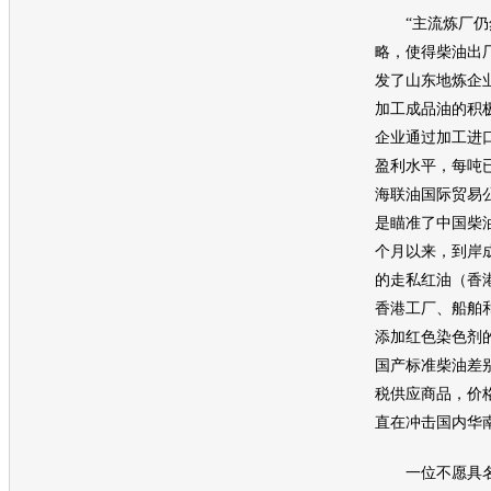
“主流炼厂仍
略，使得柴油出
发了山东地炼企
加工成品油的积
企业通过加工进
盈利水平，每吨已
海联油国际贸易
是瞄准了中国柴
个月以来，到岸成
的走私红油（香
香港工厂、船舶
添加红色染色剂
国产标准柴油差
税供应商品，价
直在冲击国内华
一位不愿具名