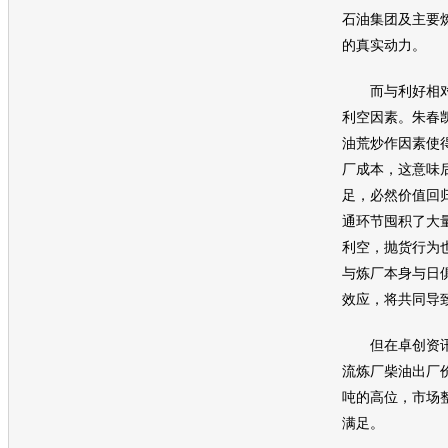
石油集团及主要
的真实动力。
而与利好相对
利空因素。朱春
油荒炒作因素使
厂成本，这意味
足，必然价值回
通环节囤积了大
利空，抛货行为
与炼厂本身与日
效应，将共同导
但在卓创资讯
流炼厂柴油出厂价
吨的高位，市场
满足。