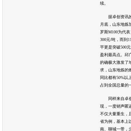
续。
据卓创资讯的邱
月底，山东地炼
罗斯M100为代
300元/吨，而到
平更是突破500元
盈利最高点。邱
的确极大激发了
求，山东地炼的
同比都有50%以
占到全国总量的
同样来自卓创
现，一度销声匿
不仅大量重生，
省为例，基本上
南、聊城一带，