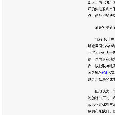
部人士向记者坦
厂的柴油盈利水
点，但他拒绝透
油荒将蔓延至
“我们预计在
尴尬局面仍将继
际贸易公司人士
使，国内诸多地
产，以获取每吨高
国各地的
轮胎
炼
以更为低廉的成
但他认为，即
轮胎
炼油厂的生
远远不能弥补主
致的市场缺口。