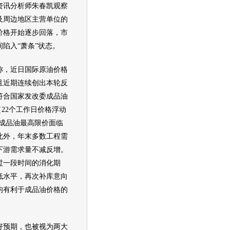
资讯分析师朱春凯观察
及周边地区主营单位的
价
格开始逐步回落，市
陷入“萧条”状态。
，近日国际原
油价
格
且近期连续创出本轮反
符合国家发改委成品油
”（22个工作日价格浮动
，成品油最高限价面临
此外，年末多数工程需
下游需求量不减反增。
过一段时间的消化期
低水平，再次补库意向
均有利于成品
油价
格的
预期，也被视为两大