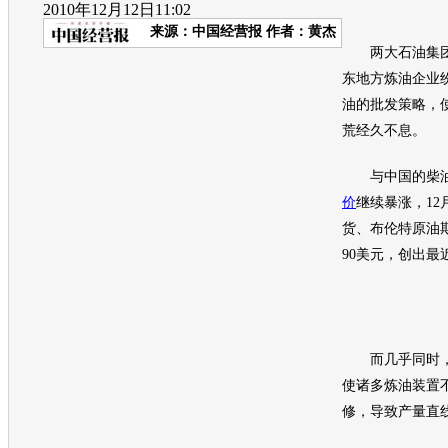
2010年12月12日11:02
来源：
中国经营报
作者：黄杰
两大石油集团
东地方炼油企业
油的批发策略，使
荒经久不息。
与中国的柴油
价
继续暴涨，12
货、布伦特原油
90美元，创出最
而几乎同时，
使诸多炼油装置
修，导致产量直线