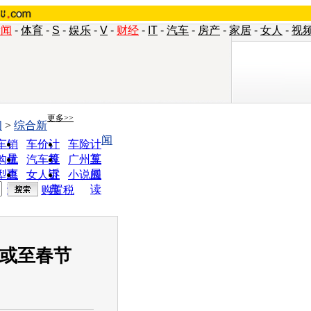
新闻
-
体育
-
S
-
娱乐
-
V
-
财经
-
IT
-
汽车
-
房产
-
家居
-
女人
-
视
更多>>
闻
>
综合新
闻
车销
车价计
车险计
量
算
算
购优
汽车投
广州车
惠
诉
展
型查
女人宝
小说阅
询
典
读
购置税
荒或至春节