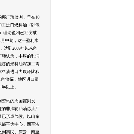
广玮监测，早在10
加工进口燃料油（以俄
表）理论盈利已经突破
11月中旬，这一盈利水
，达到2009年以来的
广玮认为，丰厚的利润
地炼的燃料油深加工需
燃料油进口力度环比和
上的涨幅，地区进口量
一半以上。
资讯的周国霞则发
迹的非法
轮胎
油炼油厂
且已形成气候。以山东
以邹平为中心，西至济
北到惠民、庆云，南至