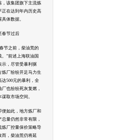
陈，该集团旗下主流炼
平正在达到年内历史高
露具体数据。
春节过后
春节之前，柴油荒的
续。”前述上海联油国
表示，尽管受暴利驱
方炼厂纷纷开足马力生
达500元的暴利，全
油厂也纷纷死灰复燃，
本谋取市场空间。
便如此，地方炼厂和
产总量仍然非常有限，
流炼厂控量保价策略导
故而，柴油荒仍将延