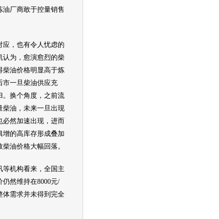
炼油厂商敢于控量销售
应，也有令人忧虑的
凯认为，愈演愈烈的柴
得柴
油价
格明显高于炼
后市一旦柴油供应充
归。换个角度，之前流
量柴油，未来一旦出现
也必然加速出现，进而
俱增的高库存形成叠加
致柴
油价
格大幅回落。
等机构看来，全国主
仍然维持在8000元/
整体需求并未得到完全