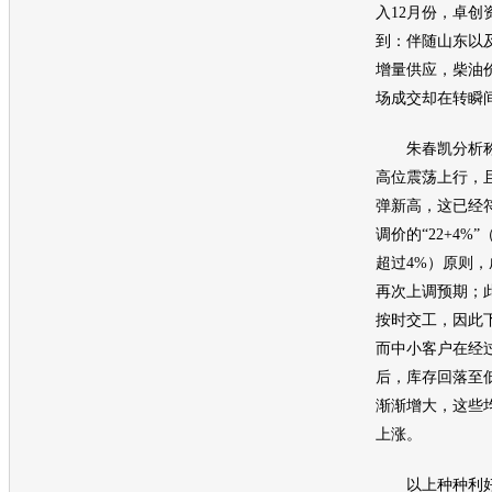
入12月份，卓创
到：伴随山东以
增量供应，柴
油
场成交却在转瞬间
朱春凯分析称
高位震荡上行，
弹新高，这已经
调价的“22+4%
超过4%）原则
再次上调预期；
按时交工，因此
而中小客户在经
后，库存回落至
渐渐增大，这些
上涨。
以上种种利好