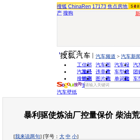
搜狐
ChinaRen
17173
焦点房地
产
搜狗
实用工具
汽车频道
>
汽车新
工信部
汽车图
汽车报
汽
油耗
片
价
汽车经
违章查
车型对
团
销商
询
比
搜狗浏
图片欣
单词翻
车
览器
赏
译
汽车壁纸
暴利驱使炼油厂控量保价 柴油
[
我来说两句
] [字号：
大
中
小
]