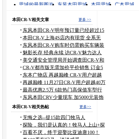
转发至：
思域的最新图片
东风本田思域
本田思域
广本思域
思域怎么样
二手东风本田思域
思域保险杠
东风本田思域发动机
思域节气门
新思域如何
本田CR-V相关文章
更多 >>
东风本田CR-V明年预订量已经超过15
万辆
本田CR-V上海4S店内有现货 全系无
优惠
东风本田CR-V购车时仍需购买车辆装
饰
魅影长存 经典永续 访CR-V魅力达人
周珊
美交通安全管理局开始调查田CR-V和
远舰
CR-V都市版无需加价平价销售 订金5
千元
东本广物店 再越巅峰 CR-V用户超越
40万
再越巅峰 11月27日CR-V用户超越40万
最高优惠2.5万 6款热门高保值车型行
情
东风本田CRV少量现车 加5000元装饰
提车
本田CR-V相关热帖
更多>>
无悔之选--提15款四门牧马人
探险，我们是认真的！牧马人上山+探
险
百看不厌，终于迎娶比亚迪唐100！