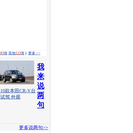
解
83
张
其他
122
张
)
更多 >>
我
来
说
010款本田CR-V台
两
试驾 外观
句
更多说两句>>