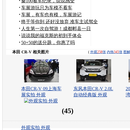
秦100看车纪录，说说感受
车展游玩只为车模不看车
车展，有车也有模，车展游记
终于等你到 还好没放弃 准车主试驾全
新悦动
人生第一次自驾游！成都郫县一日
游！求各位前辈关注
说说我的福克斯的初到手体会
50+50的送分题，你惠了吗
本田 CR-V 相关图片
(
外观
258
张
内饰
345
张
图
本田CR-V 09上海车
东风本田CR-V 2.0L
2
展实拍 外观
自动经典版 外观
湾
(45)
外观实拍 外观