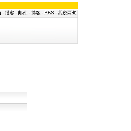
频
-
播客
-
邮件
-
博客
-
BBS
-
我说两句