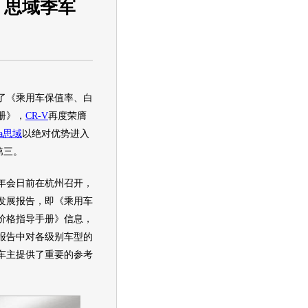
 思域季军
《乘用车保值率、白
册》，
CR-V
再度荣膺
a
思域
以绝对优势进入
第三。
会日前在杭州召开，
发展报告，即《乘用车
价格指导手册》信息，
报告中对各级别车型的
车主提供了重要的参考