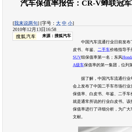
汽车保值率报告：CR-V蝉联冠军
[
我来说两句
] [字号：
大
中
小
]
2010年12月13日16:58
来源：
搜狐汽车
中国汽车流通行业日前发布了
皮书、年鉴、
二手车
价格指导手
SUV
组保值率第一名；东风
Hond
A级车
保值率的第一集团，位列
据了解，中国汽车流通行业年
会上发布了中国
二手车
市场行业
保值率、白皮书、年鉴、
二手车
就是通常所说的行业白皮书。该
保值率进行了详细分析，为广大
文献。