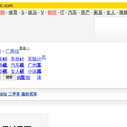
新闻
-
体育
-
S
-
娱乐
-
V
-
财经
-
IT
-
汽车
-
房产
-
家居
-
女人
-
视
更多>>
闻
>
厂商信
息
车销
车价计
车险计
量
算
算
购优
汽车投
广州车
惠
诉
展
型查
女人宝
小说阅
询
典
读
购置税
论坛
二手车
底价买车