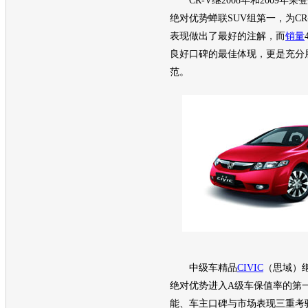
CR-V
继2008年和2009年
绝对优势蝉联
SUV
组第一，为
CR
表现做出了最好的注解，而
销量
良好口碑的最佳体现，更是充分
范。
中级车精品
CIVIC
（
思域
）
绝对优势进入
A级车
保值率的第
能、车主口碑与市场表现三重考