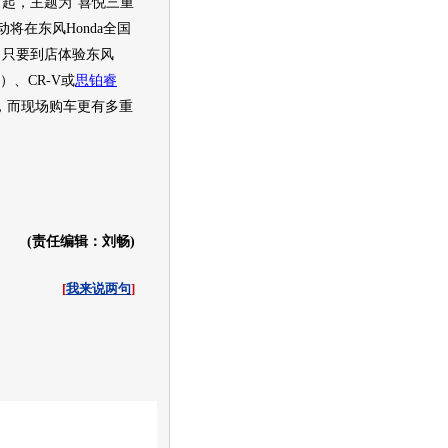
日起，主题为“喜悦三重
动将在东风
Honda
全国
。只要到店体验东风
）、
CR-V
或
思铂睿
，而现场购车更有多重
(责任编辑：刘畅)
[
我来说两句
]
收起