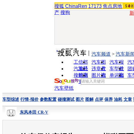
搜狐
ChinaRen
17173
焦点房地
产
搜狗
实用工具
汽车频道
>
汽车新
工信部
汽车图
汽车报
汽
油耗
片
价
汽车经
违章查
车型对
团
销商
询
比
搜狗浏
图片欣
单词翻
车
览器
赏
译
汽车壁纸
车型综述
行情-报价
参数配置
碰撞测试
图片
图解
点评
保养
油耗
文章
东风本田 CR-V