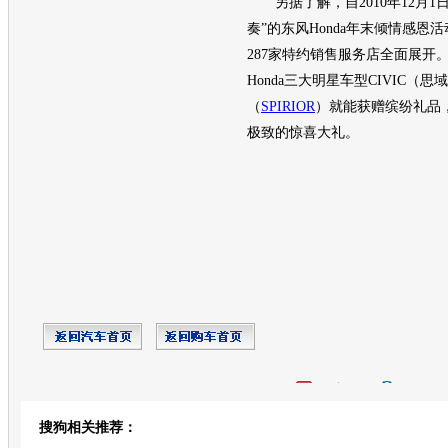
另据了解，自2010年12月1
奏”的东风
Honda
年末倾情感恩活
287家特约销售服务店全面展开
Honda
三大明星车型
CIVIC
（
思域
（
SPIRIOR
）就能获赠缤纷礼品
极致的惊喜大礼。
开心网
人人网
豆瓣
搜狗相关推荐：