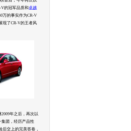
荣登榜首后，今年再次以
-V
的冠军品质和
卓越
40万的事实作为
CR-V
展现了
CR-V
的王者风
继2009年之后，再次以
一集团，经历产品性
验后交上的完美答卷，