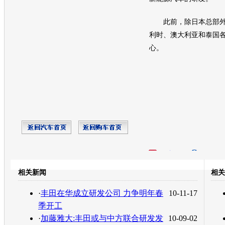
此前，除日本总部
利时、澳大利亚和泰国
心。
开心网
人人网
豆瓣
相关新闻
相关
转发至：
·
丰田在华成立研发公司 力争明年春
10-11-17
季开工
·
加藤雅大:丰田或与中方联合研发发
10-09-02