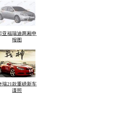
起亚福瑞迪两厢申
报图
奇瑞21款重磅新车
谍照