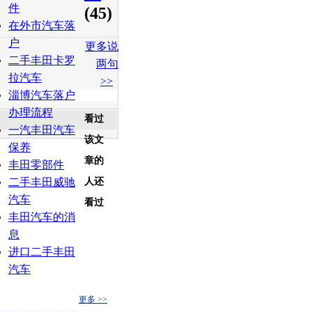
件
(45)
在外市汽车落
户
更多说
二手丰田卡罗
两句
拉汽车
>>
淄博汽车落户
办理流程
看过
一汽丰田汽车
该文
保养
章的
丰田零部件
二手丰田威驰
人还
汽车
看过
丰田汽车的消
息
进口二手丰田
汽车
更多 >>