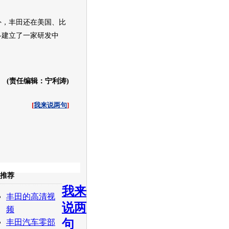
外，
丰田
还在美国、比
各建立了一家研发中
(责任编辑：宁利涛)
[
我来说两句
]
收起
推荐
我来
白社会
百度i贴吧
丰田的高清视
说两
频
句
丰田汽车零部