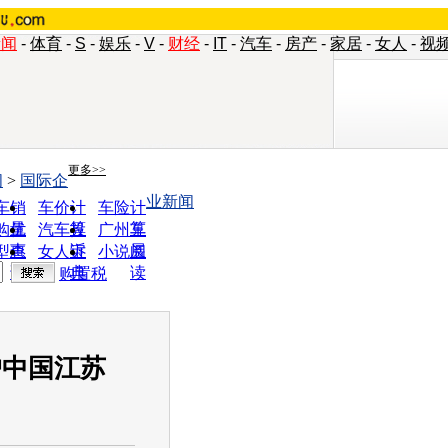
新闻
-
体育
-
S
-
娱乐
-
V
-
财经
-
IT
-
汽车
-
房产
-
家居
-
女人
-
视
更多>>
闻
>
国际企
业新闻
车销
车价计
车险计
量
算
算
购优
汽车投
广州车
惠
诉
展
型查
女人宝
小说阅
询
典
读
购置税
户中国江苏