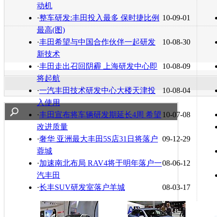
动机
·
整车研发:丰田投入最多 保时捷比例
10-09-01
最高(图)
·
丰田希望与中国合作伙伴一起研发
10-08-30
新技术
·
丰田走出召回阴霾 上海研发中心即
10-08-09
将起航
·
一汽丰田技术研发中心大楼天津投
10-08-04
入使用
·
丰田宣布将车辆研发期延长4周 希望
10-07-08
改进质量
·
奢华 亚洲最大丰田5S店31日将落户
09-12-29
蓉城
·
加速南北布局 RAV4将于明年落户一
08-06-12
汽丰田
·
长丰SUV研发室落户羊城
08-03-17