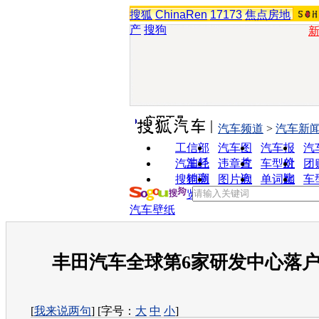
搜狐
ChinaRen
17173
焦点房地
产
搜狗
实用工具
汽车频道
>
汽车新
工信部
汽车图
汽车报
汽
油耗
片
价
汽车经
违章查
车型对
团
销商
询
比
搜狗浏
图片欣
单词翻
车
览器
赏
译
汽车壁纸
丰田汽车全球第6家研发中心落
[
我来说两句
] [字号：
大
中
小
]