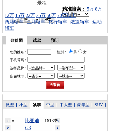
景程
车型搜索：
精准搜索：
5万
8万
12万
15万
22万
35万
50万
70万以上
两厢轿车
|
三厢轿车
|
旅行轿车
|
敞篷轿车
|
运动
轿车
砍价团
试驾
预订
您的姓名：
性别：
男
女
手机号码：
选择品牌：
所在城市：
微型
小型
紧凑
中型
中大型
豪华型
SUV
比亚迪
161399
G3