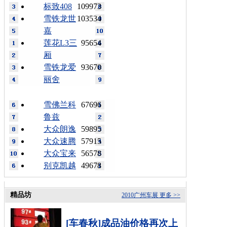
标致408
109973
雪铁龙世
103534
嘉
莲花L3三
95654
厢
雪铁龙爱
93670
丽舍
雪佛兰科
67696
鲁兹
大众朗逸
59895
大众速腾
57915
大众宝来
56578
别克凯越
49678
精品坊
2010广州车展
更多 >>
[车春秋]成品油价格再次上