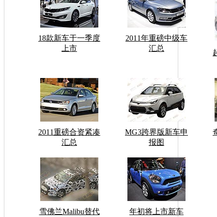
18款新车于一季度
2011年重磅中级车
上市
汇总
2011重磅合资紧凑
MG3跨界版新车申
汇总
报图
雪佛兰Malibu替代
年初将上市新车