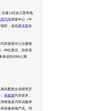
 记者13日从江苏常熟
丰田汽车
研发中心（中
户该区，这也是
丰田
在
田汽车
研发中心注册资
6．89亿美元，目前员
未来达到1000人规
及相关配套企业研究开
件、
新能源
汽车技术、
统等研发及汽车试验评
具和设备的地产化。同