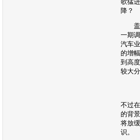
歌猛
降？
盖
一期
汽车
的增
到高
较大
不过
的背
将放
识。