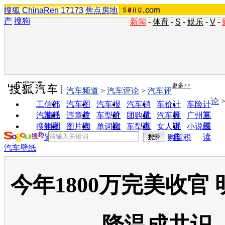
搜狐
ChinaRen
17173
焦点房地
产
搜狗
新闻
-
体育
-
S
-
娱乐
-
V
-
实用工具
更多>>
汽车频道
>
汽车评论
>
汽车评
论
工信部
汽车图
汽车报
汽车销
车价计
车险计
油耗
片
价
量
算
算
汽车经
违章查
车型对
团购优
汽车投
广州车
销商
询
比
惠
诉
展
搜狗浏
图片欣
单词翻
车型查
女人宝
小说阅
览器
赏
译
询
典
读
购置税
汽车壁纸
今年1800万完美收官