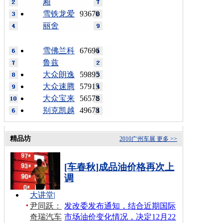
厢
雪铁龙爱
93670
丽舍
雪佛兰科
67696
鲁兹
大众朗逸
59895
大众速腾
57915
大众宝来
56578
别克凯越
49678
精品坊
2010广州车展
更多 >>
[车春秋]成品油价格再次上
调
大讲堂
|
尹同跃：
发改委发布通知，结合近期国际
奇瑞汽车
市场油价变化情况，决定12月22