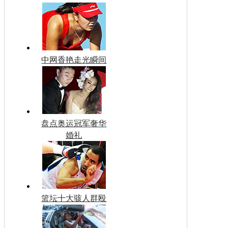
中网香艳走光瞬间
盘点奥运冠军奢华
婚礼
篮坛十大骇人群殴