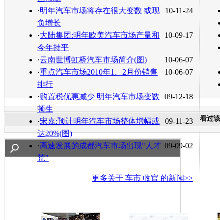
·
明年汽车市场将存在很大变数 或现
10-11-24
负增长
·
大陆集团:明年欧美汽车市场产量和
10-09-17
今年持平
·
云南世博虹桥汽车市场简介(图)
10-06-07
·
重点汽车市场2010年1、2月份销售
10-06-07
排行
·
购置税优惠减少 明年汽车市场变数
09-12-18
顿生
看过
·
宋嘉:预计明年汽车市场整体增幅或
09-11-23
达20%(图)
·
高速发展的成都汽车市场出现"人才
09-09-02
荒"
更多关于
车市 收官
的新闻>>