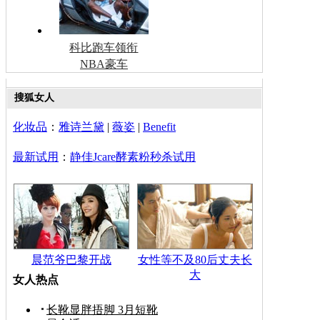
科比跑车领衔
NBA豪车
搜狐女人
化妆品
：
雅诗兰黛
|
薇姿
|
Benefit
最新试用
：
静佳Jcare酵素粉秒杀试用
晨范爷巴黎开战
女性等不及80后丈夫长
大
女人热点
长靴显胖捂脚 3月短靴