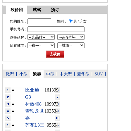
砍价团
试驾
预订
您的姓名：
性别：
男
女
手机号码：
选择品牌：
所在城市：
微型
小型
紧凑
中型
中大型
豪华型
SUV
比亚迪
161399
G3
标致408
109973
雪铁龙世
103534
嘉
莲花L3三
95654