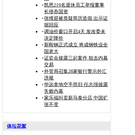
凯恩219名退休员工举报董事
长侵吞国资
张维迎被质疑简历造假 出示证
据回应
调油价窗口开启4天 发改委未
决定降价
新鞍钢正式成立 将成钢铁业全
国老大
证监会披露三起案件 狙击内幕
交易
外管局召集28家银行警示外汇
违规
华远拿地空手而归 任志强披露
失败内幕
家乐福叫卖新马泰分店 中国扩
张不变
体坛花絮