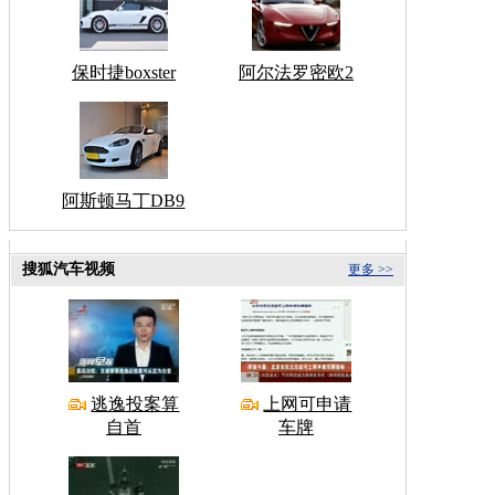
保时捷boxster
阿尔法罗密欧2
阿斯顿马丁DB9
搜狐汽车视频
更多 >>
逃逸投案算
上网可申请
自首
车牌