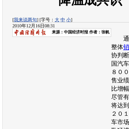
降温成共识
[
我来说两句
] [字号：
大
中
小
]
2010年12月16日08:31
来源：
中国经济时报
作者：张帆
通过
整体
协判
国汽
８０
售业
比增
尽管
将达
２０
车市