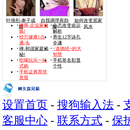
叶倩彤-奉子成
自我调理肩劲
如何改变居家
禅商-企业家修
心态改变命运
婚
腰
风水
炼!
解析
经穴健康1点
养生12字诀孔
通-头
令谦
禅-和谐家庭揭
<道德经>的大
秘!
智慧
吃喝玩乐一站
手机签名彰显
式购
个性
手机证券荐优
质股
设置首页
-
搜狗输入法
-
客服中心
-
联系方式
-
保