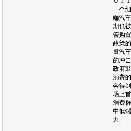
０１
一个
端汽
期也
管购
政策
量汽
的冲
政府
消费
会得
场上
消费
中低
力。