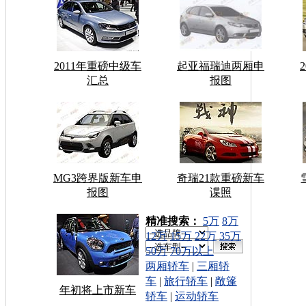
2011年重磅中级车
起亚福瑞迪两厢申
汇总
报图
MG3跨界版新车申
奇瑞21款重磅新车
报图
谍照
车型搜索：
精准搜索：
5万
8万
12万
15万
22万
35万
50万
70万以上
两厢轿车
|
三厢轿
车
|
旅行轿车
|
敞篷
年初将上市新车
轿车
|
运动轿车