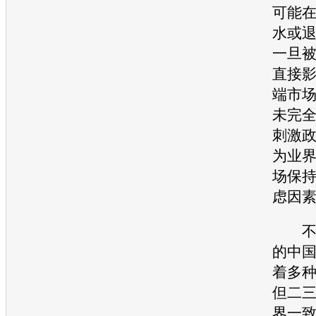
可能
水或
一旦
直接
端市
未完
刺激
为业
场保
虑因
不过
的中
着多
但二
界一