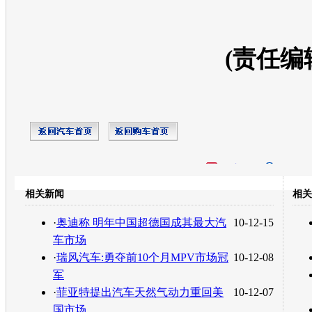
(责任编
开心网
人人网
豆瓣
相关新闻
相关
转发至：
·
奥迪称 明年中国超德国成其最大汽
10-12-15
车市场
·
瑞风汽车:勇夺前10个月MPV市场冠
10-12-08
军
·
菲亚特提出汽车天然气动力重回美
10-12-07
国市场