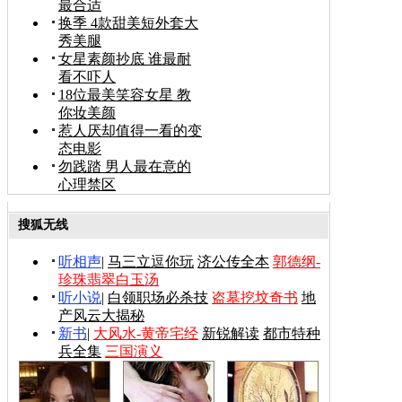
最合适
换季 4款甜美短外套大
秀美腿
女星素颜抄底 谁最耐
看不吓人
18位最美笑容女星 教
你妆美颜
惹人厌却值得一看的变
态电影
勿践踏 男人最在意的
心理禁区
搜狐无线
听相声
|
马三立逗你玩
济公传全本
郭德纲-
珍珠翡翠白玉汤
听小说
|
白领职场必杀技
盗墓挖坟奇书
地
产风云大揭秘
新书
|
大风水-黄帝宅经
新锐解读
都市特种
兵全集
三国演义