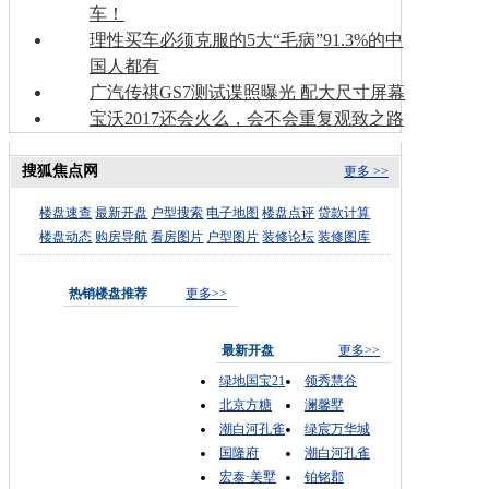
车！
理性买车必须克服的5大“毛病”91.3%的中
国人都有
广汽传祺GS7测试谍照曝光 配大尺寸屏幕
宝沃2017还会火么，会不会重复观致之路
搜狐焦点网
更多 >>
楼盘速查
最新开盘
户型搜索
电子地图
楼盘点评
贷款计算
楼盘动态
购房导航
看房图片
户型图片
装修论坛
装修图库
热销楼盘推荐
更多>>
最新开盘
更多>>
绿地国宝21
领秀慧谷
北京方糖
澜馨墅
潮白河孔雀
绿宸万华城
国隆府
潮白河孔雀
宏泰·美墅
铂铭郡