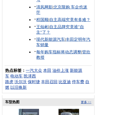
清风网影
|
北京限购 车企也迷
茫
程国顺
|
自主高端究竟有多难？
王灿彬
|
自主品牌究竟谁"自
主"了？
现代新能源汽车
|
丰田定明年汽
车销量
每年购车指标将动态调整
|
管欣
教授
热点标签：
一汽大众
本田
油价上涨
新能源
车
电动车
凯泽西
路虎
沃尔沃
保时捷
丰田召回
比亚迪
停车费
自
燃
以旧换新
车型热图
更多 >>