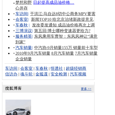
梦想和野
日起提高成品油价格…
心并存
车访间
|
于洪江:马自达8切中公商务MPV要害
会客室
|
新闻TOP10 给北京治堵新政提意见
车春秋
|
发改委发通知 成品油价格再次上调
三博演议
|
第五回:博士哪种变速器更给力?
服务精英
|
东风乘用车曹智：东风风神让“满意
到家”
汽车销量
|
中汽协:9月销量155万 销量前十车型
2010年9月汽车销量
8月汽车销量
7月汽车销量
企业销量
车访间
|
会客室
|
车春秋
|
悟透社
|
超级经销商
信访办
|
魂斗轮
|
金狐谍
|
安全检测
|
汽车视频
更多 >>