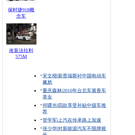
保时捷918概
念车
改装法拉利
575M
宋文楷
|
新普瑞斯衬中国电动车
尴尬
重庆森林
|
2010年台北车展香车
美女
何曙光
|
四款享受补贴中级车推
荐
管学军
|
上汽在传承路上加速
张少华
|
对新能源汽车不限牌摇
号