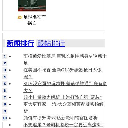
足球名宿车
祸亡
新闻排行
跟帖排行
车模偏爱比基尼 巨乳长腿性感身材诱惑十
足
在美国不吃香 全新GL8升级欲抢日系饭
碗？
SUV没它甭想玩越野 差速锁神通到底有多
大？
超小排量动力解析 上汽打造自强“蓝芯”
更大更宜家 一汽-大众蔚领顶配版实拍解
析
颜值有提升 斯柯达新款明锐官图赏析
不想追尾？老司机都说一定要远离这6种