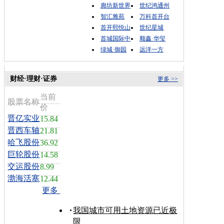
廊坊新世界
世纪鸿通州
智汇雅苑
万科首开台
首开熙悦山
世纪星城
首城国际中
顺鑫·华玺
绿城·御园
远洋一方
财经·理财·证券
更多 >>
当前
股票名称
价
晋亿实业
15.84
晋西车轴
21.81
哈飞股份
36.92
巨轮股份
14.58
交运股份
8.99
渤海活塞
12.44
更多
我国城市可用土地资源已近极
限