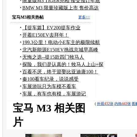
万元
限量版M3 TIGER亮相 接受预订年底
销售
BMW M3 限量珍藏版上市 售价高达
125万
宝马M3相关热帖
更多>>
【提车篇】EV200提车作业
开着E150EV去拜年！
199.3公里！电动小E车主的极限续航
挑战！
北汽新能源E150EV挑战京城早高峰
续航成绩145.1公里！
无悔之选--提15款四门牧马人
探险，我们是认真的！牧马人上山+探
险
百看不厌，终于迎娶比亚迪唐100！
秦100看车纪录，说说感受
车展游玩只为车模不看车
车展，有车也有模，车展游记
(
外观
432
张
内饰
443
张
图
宝马 M3 相关图
片