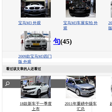
宝马M3 外观
宝马M3车展实拍 外
2
观
版
句
(45)
2009款宝马M3四门
版 外观
看过该文章的人还看过
18款新车于一季度
2011年重磅中级车
上市
汇总