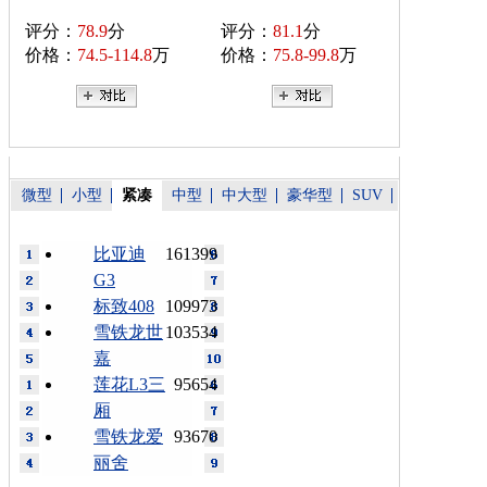
评分：
78.9
分
评分：
81.1
分
价格：
74.5-114.8
万
价格：
75.8-99.8
万
微型
小型
紧凑
中型
中大型
豪华型
SUV
比亚迪
161399
G3
标致408
109973
雪铁龙世
103534
嘉
莲花L3三
95654
厢
雪铁龙爱
93670
丽舍