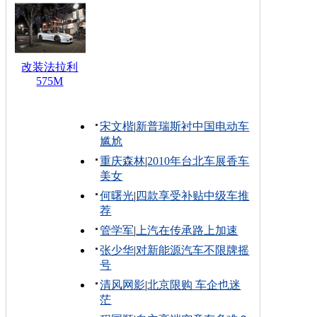
改装法拉利
575M
宋文楷
|
新普瑞斯衬中国电动车
尴尬
重庆森林
|
2010年台北车展香车
美女
何曙光
|
四款享受补贴中级车推
荐
管学军
|
上汽在传承路上加速
张少华
|
对新能源汽车不限牌摇
号
清风网影
|
北京限购 车企也迷
茫