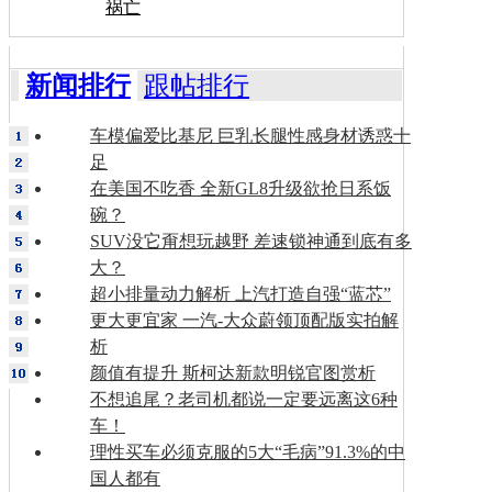
祸亡
新闻排行
跟帖排行
车模偏爱比基尼 巨乳长腿性感身材诱惑十
足
在美国不吃香 全新GL8升级欲抢日系饭
碗？
SUV没它甭想玩越野 差速锁神通到底有多
大？
超小排量动力解析 上汽打造自强“蓝芯”
更大更宜家 一汽-大众蔚领顶配版实拍解
析
颜值有提升 斯柯达新款明锐官图赏析
不想追尾？老司机都说一定要远离这6种
车！
理性买车必须克服的5大“毛病”91.3%的中
国人都有