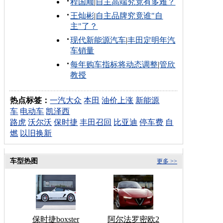
程国顺
|
自主高端究竟有多难？
王灿彬
|
自主品牌究竟谁"自
主"了？
现代新能源汽车
|
丰田定明年汽
车销量
每年购车指标将动态调整
|
管欣
教授
热点标签：
一汽大众
本田
油价上涨
新能源
车
电动车
凯泽西
路虎
沃尔沃
保时捷
丰田召回
比亚迪
停车费
自
燃
以旧换新
车型热图
更多 >>
保时捷boxster
阿尔法罗密欧2