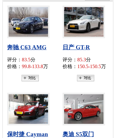
奔驰 C63 AMG
日产 GT-R
评分：
83.5
分
评分：
85.3
分
价格：
99.8-133.8
万
价格：
150.5-150.5
万
保时捷 Cayman
奥迪 S5双门