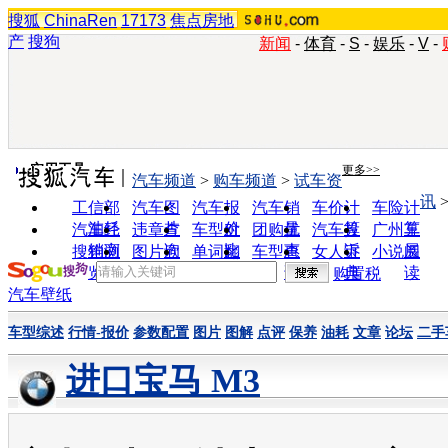
搜狐
ChinaRen
17173
焦点房地
产
搜狗
新闻
-
体育
-
S
-
娱乐
-
V
-
实用工具
更多>>
汽车频道
>
购车频道
>
试车资
讯
工信部
汽车图
汽车报
汽车销
车价计
车险计
油耗
片
价
量
算
算
汽车经
违章查
车型对
团购优
汽车投
广州车
销商
询
比
惠
诉
展
搜狗浏
图片欣
单词翻
车型查
女人宝
小说阅
览器
赏
译
询
典
读
购置税
汽车壁纸
车型综述
行情-报价
参数配置
图片
图解
点评
保养
油耗
文章
论坛
二手
进口宝马 M3