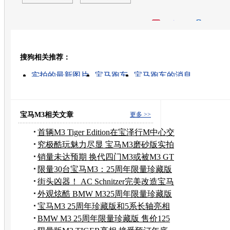
开心网
人人网
豆瓣
搜狗相关推荐：
转发至：
实拍的最新图片
宝马跑车
宝马跑车的消息
宝马m3四门轿车
实拍的高清视频
二手宝马m3
宝马m3双门轿跑车
宝马跑车图片
宝马跑车报价
宝马二手跑车
宝马M3相关文章
更多 >>
首辆M3 Tiger Edition在宝泽行M中心交
付
究极酷玩魅力尽显 宝马M3磨砂版实拍
图解
销量未达预期 换代四门M3或被M3 GT
取代
限量30台宝马M3：25周年限量珍藏版
售罄
街头凶器！ AC Schnitzer完美改造宝马
M3
外观炫酷 BMW M325周年限量珍藏版
亮相
宝马M3 25周年珍藏版和5系长轴亮相
成都
BMW M3 25周年限量珍藏版 售价125