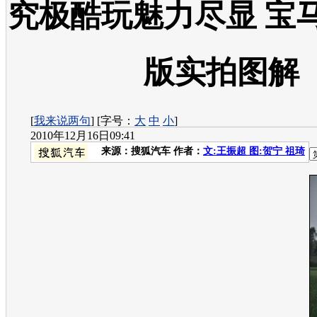
究极酷玩魅力尽显 宝
版实拍图解
[
我来说两句
] [字号：
大
中
小
]
2010年12月16日09:41
来源：
搜狐汽车
作者：
文:王振超 图:贺宁 祖琦