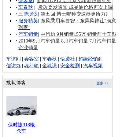
会客室
|
新闻TOP10 给北京治堵新政提意见
车春秋
|
发改委发通知 成品油价格再次上调
三博演议
|
第五回:博士哪种变速器更给力?
服务精英
|
东风乘用车曹智：东风风神让“满意
到家”
汽车销量
|
中汽协:9月销量155万 销量前十车型
2010年9月汽车销量
8月汽车销量
7月汽车销量
企业销量
车访间
|
会客室
|
车春秋
|
悟透社
|
超级经销商
信访办
|
魂斗轮
|
金狐谍
|
安全检测
|
汽车视频
更多 >>
保时捷918概
念车