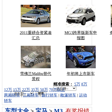
2011重磅合资紧凑
MG3跨界版新车申
汇总
报图
雪佛兰Malibu替代
年初将上市新车
景程
车型搜索：
精准搜索：
5万
8万
12万
15万
22万
35万
50万
70万以上
两厢轿车
|
三厢轿车
|
旅行轿车
|
敞篷轿车
|
运动
轿车
车型大全
>
宝马
>
M3
有奖报错