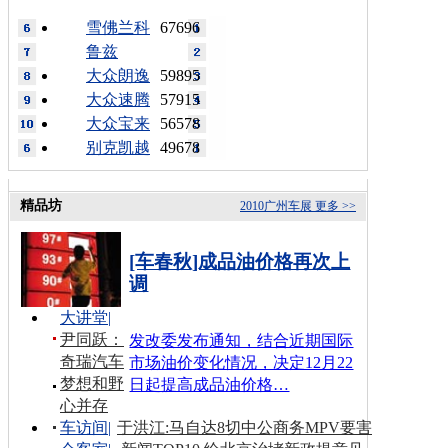
雪佛兰科
67696
鲁兹
大众朗逸
59895
大众速腾
57915
大众宝来
56578
别克凯越
49678
精品坊
2010广州车展
更多 >>
[车春秋]成品油价格再次上
调
大讲堂
|
尹同跃：
发改委发布通知，结合近期国际
奇瑞汽车
市场油价变化情况，决定12月22
梦想和野
日起提高成品油价格…
心并存
车访间
|
于洪江:马自达8切中公商务MPV要害