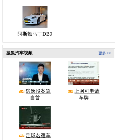
阿斯顿马丁DB9
搜狐汽车视频
更多 >>
逃逸投案算
上网可申请
自首
车牌
足球名宿车