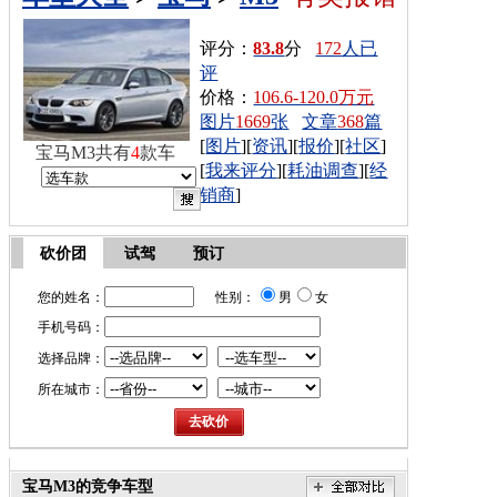
评分：
83.8
分
172
人已
评
价格：
106.6-120.0万元
图片
1669
张
文章
368
篇
[
图片
][
资讯
][
报价
][
社区
]
宝马M3共有
4
款车
[
我来评分
][
耗油调查
][
经
销商
]
砍价团
试驾
预订
您的姓名：
性别：
男
女
手机号码：
选择品牌：
所在城市：
宝马M3的竞争车型