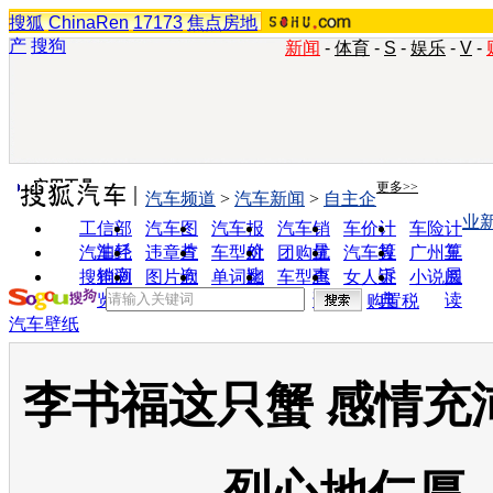
搜狐
ChinaRen
17173
焦点房地
产
搜狗
新闻
-
体育
-
S
-
娱乐
-
V
-
实用工具
更多>>
汽车频道
>
汽车新闻
>
自主企
业
工信部
汽车图
汽车报
汽车销
车价计
车险计
油耗
片
价
量
算
算
汽车经
违章查
车型对
团购优
汽车投
广州车
销商
询
比
惠
诉
展
搜狗浏
图片欣
单词翻
车型查
女人宝
小说阅
览器
赏
译
询
典
读
购置税
汽车壁纸
李书福这只蟹 感情充