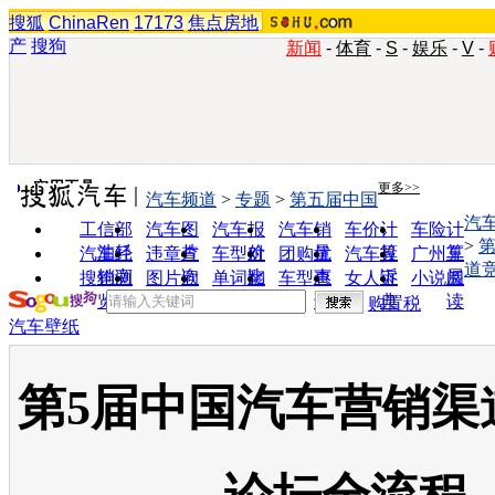
搜狐
ChinaRen
17173
焦点房地
产
搜狗
新闻
-
体育
-
S
-
娱乐
-
V
-
实用工具
更多>>
汽车频道
>
专题
>
第五届中国
汽
工信部
汽车图
汽车报
汽车销
车价计
车险计
>
油耗
片
价
量
算
算
汽车经
违章查
车型对
团购优
汽车投
广州车
道
销商
询
比
惠
诉
展
搜狗浏
图片欣
单词翻
车型查
女人宝
小说阅
览器
赏
译
询
典
读
购置税
汽车壁纸
第5届中国汽车营销渠