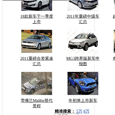
18款新车于一季度
2011年重磅中级车
上市
汇总
2011重磅合资紧凑
MG3跨界版新车申
汇总
报图
雪佛兰Malibu替代
年初将上市新车
景程
车型搜索：
精准搜索：
5万
8万