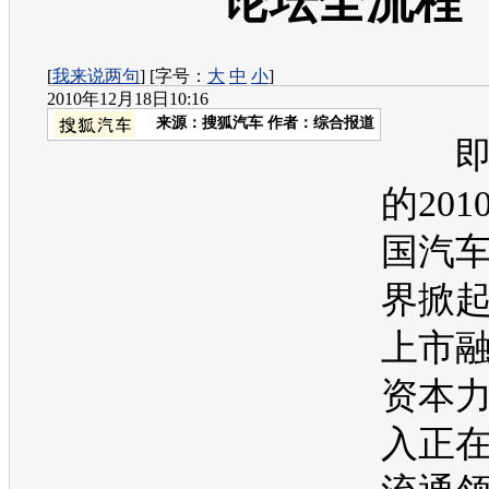
论坛全流程
[
我来说两句
] [字号：
大
中
小
]
2010年12月18日10:16
来源：
搜狐汽车
作者：综合报道
即
的20
国汽
界掀
上市
资本
入正