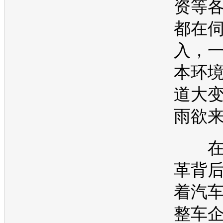
资等
都在
入，
本环
道大
雨欲
在
革背
着汽
整车