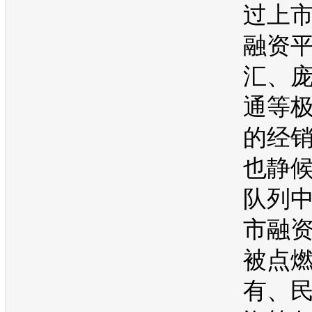
过上
融资
汇、
通等
的
经
也静
队列
市融
被点
有、