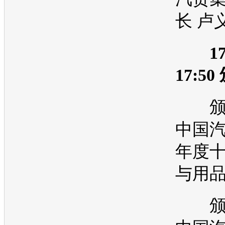
长 卢
17
17:50
颁奖 
中国
年度
与用
颁奖 