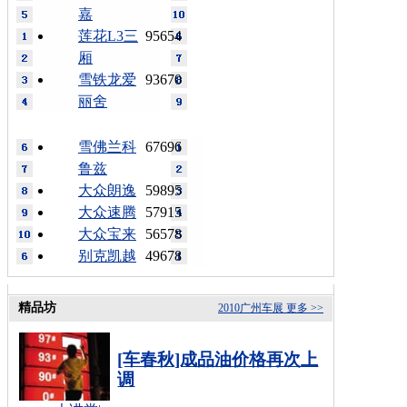
嘉
莲花L3三
95654
厢
雪铁龙爱
93670
丽舍
雪佛兰科
67696
鲁兹
大众朗逸
59895
大众速腾
57915
大众宝来
56578
别克凯越
49678
精品坊
2010广州车展
更多 >>
[车春秋]成品油价格再次上
调