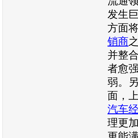
流通
发生
方面
销商
并整
者愈
弱。
面，
汽车
理更
更能