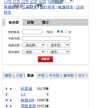
12万
15万
22万
35万
50万
70万以上
两厢轿车
|
三厢轿车
|
旅行轿车
|
敞篷轿车
|
运动
轿车
砍价团
试驾
预订
您的姓名：
性别：
男
女
手机号码：
选择品牌：
所在城市：
微型
小型
紧凑
中型
中大型
豪华型
SUV
比亚迪
161399
G3
标致408
109973
雪铁龙世
103534