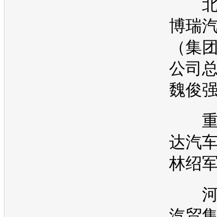
北
博瑞
（集
公司
魏俊
重
达汽
林绍
河
汽贸