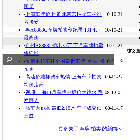
困局
·
上海车牌价上涨 北京若拍卖车牌难
10-10-21
被接受
·
粤A8888Q车牌拍卖创纪录 131.4万
10-10-21
最高价
·
广州A8888L拍出35万 下月车牌拍卖
10-01-21
该文
将延期
·
欠债不还车挂全国最贵车牌"宝马"将
10-01-19
拍卖
·
高油价难抑购车热情 上海车牌拍卖
09-11-22
均价走高
·
视频:上海11月车牌中标价大跳水 跌
08-12-05
幅惊人
·
私车大跳水 最低2.18万 车牌成交跌
08-11-17
三成
更多关于
车牌 拍卖
的新闻>>