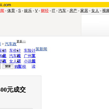
新闻
-
体育
-
S
-
娱乐
-
V
-
财经
-
IT
-
汽车
-
房产
-
家居
-
女人
-
视
更多>>
闻
>
汽车政
策新闻
车销
车价计
车险计
量
算
算
购优
汽车投
广州车
惠
诉
展
型查
女人宝
小说阅
询
典
读
购置税
00元成交