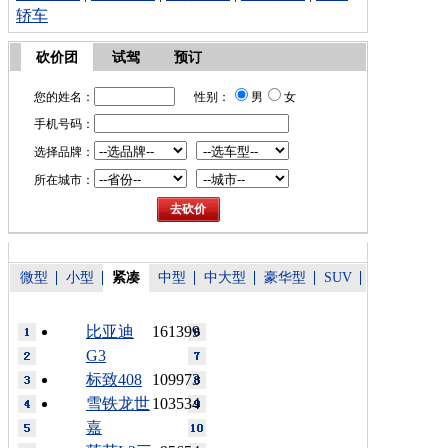
轿车
砍价团
试驾
预订
您的姓名：
性别：
男
女
手机号码：
选择品牌：
所在城市：
微型
小型
紧凑
中型
中大型
豪华型
SUV
比亚迪
161399
G3
标致408
109973
雪铁龙世
103534
嘉