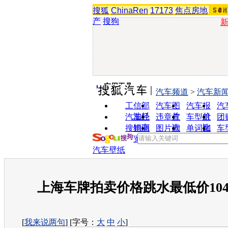
搜狐
ChinaRen
17173
焦点房地
产
搜狗
实用工具
汽车频道
>
汽车新
工信部
汽车图
汽车报
汽
油耗
片
价
汽车经
违章查
车型对
团
销商
询
比
搜狗浏
图片欣
单词翻
车
览器
赏
译
汽车壁纸
上海车牌拍卖价格跳水最低价104
[
我来说两句
] [字号：
大
中
小
]