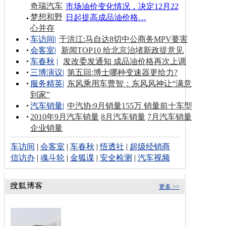
奇瑞汽车
市场油价变化情况，决定12月22
梦想和野
日起提高成品油价格…
心并存
车访间
|
于洪江:马自达8切中公商务MPV要害
会客室
|
新闻TOP10 给北京治堵新政提意见
车春秋
|
发改委发通知 成品油价格再次上调
三博演议
|
第五回:博士哪种变速器更给力?
服务精英
|
东风乘用车曹智：东风风神让“满意
到家”
汽车销量
|
中汽协:9月销量155万 销量前十车型
2010年9月汽车销量
8月汽车销量
7月汽车销量
企业销量
车访间
|
会客室
|
车春秋
|
悟透社
|
超级经销商
信访办
|
魂斗轮
|
金狐谍
|
安全检测
|
汽车视频
更多 >>