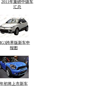
2011年重磅中级车
汇总
MG3跨界版新车申
报图
年初将上市新车