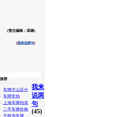
(责任编辑：高璐)
[
我来说两句
]
收起
推荐
我来
白社会
百度i贴吧
车牌怎么区分
说两
车牌竞拍
句
上海车牌拍卖
二手车牌价格
(45)
怎样选车牌