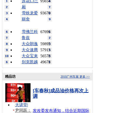
莲花L3三
95654
厢
雪铁龙爱
93670
丽舍
雪佛兰科
67696
鲁兹
大众朗逸
59895
大众速腾
57915
大众宝来
56578
别克凯越
49678
精品坊
2010广州车展
更多 >>
[车春秋]成品油价格再次上
调
大讲堂
|
尹同跃：
发改委发布通知，结合近期国际