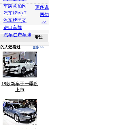
车牌竞拍网
更多说
汽车牌照框
两句
汽车牌照架
>>
进口车牌
汽车过户车牌
看过
章的人还看过
更多 >>
18款新车于一季度
上市