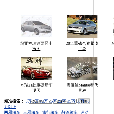
起亚福瑞迪两厢申
2011重磅合资紧凑
报图
汇总
奇瑞21款重磅新车
雪佛兰Malibu替代
谍照
景程
车型搜索：
精准搜索：
5万
8万
12万
15万
22万
35万
50万
70
万以上
两厢轿车
|
三厢轿车
|
旅行轿车
|
敞篷轿车
|
运动