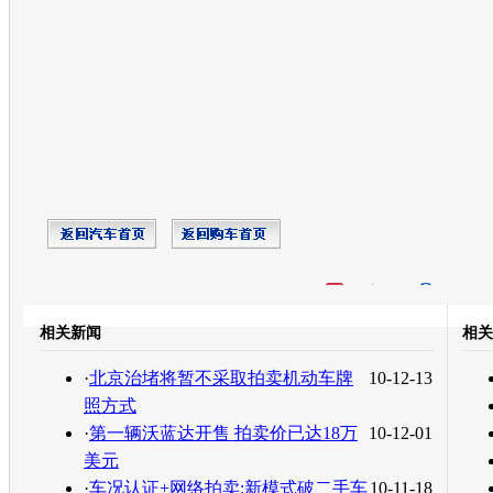
开心网
人人网
豆瓣
相关新闻
相关
转发至：
·
北京治堵将暂不采取拍卖机动车牌
10-12-13
照方式
·
第一辆沃蓝达开售 拍卖价已达18万
10-12-01
美元
·
车况认证+网络拍卖:新模式破二手车
10-11-18