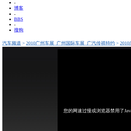
-
博客
-
BBS
-
搜狗
汽车频道
>
2010广州车展_广州国际车展_广汽传祺特约
>
20
布会视频回放
您的网速过慢或浏览器禁用了Jav