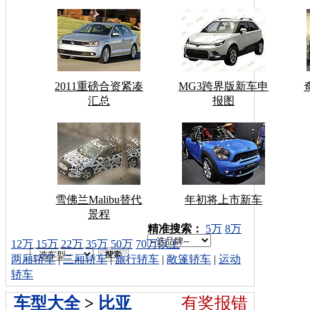
2011重磅合资紧凑
MG3跨界版新车申
汇总
报图
雪佛兰Malibu替代
年初将上市新车
景程
车型搜索：
精准搜索：
5万
8万
12万
15万
22万
35万
50万
70万以上
两厢轿车
|
三厢轿车
|
旅行轿车
|
敞篷轿车
|
运动
轿车
车型大全
>
比亚
有奖报错