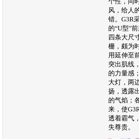
个性，同
风，给人
错。
G3R
的“U型”
四条大尺
栅，颇为
用延伸至
突出肌线
的力量感
大灯，两
扬，透露
的气焰；
来，使
G3
透着霸气
失尊贵。