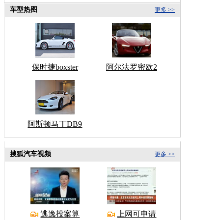
车型热图
更多 >>
保时捷boxster
阿尔法罗密欧2
阿斯顿马丁DB9
搜狐汽车视频
更多 >>
逃逸投案算
上网可申请