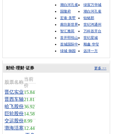
潮白河孔雀
绿宸万华城
国隆府
潮白河孔雀
宏泰·美墅
铂铭郡
廊坊新世界
世纪鸿通州
智汇雅苑
万科首开台
首开熙悦山
世纪星城
首城国际中
顺鑫·华玺
绿城·御园
远洋一方
财经·理财·证券
更多 >>
当前
股票名称
价
晋亿实业
15.84
晋西车轴
21.81
哈飞股份
36.92
巨轮股份
14.58
交运股份
8.99
渤海活塞
12.44