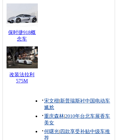
保时捷918概
念车
改装法拉利
575M
宋文楷
|
新普瑞斯衬中国电动车
尴尬
重庆森林
|
2010年台北车展香车
美女
何曙光
|
四款享受补贴中级车推
荐