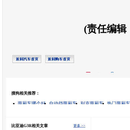
(责任编辑
开心网
人人网
豆瓣
搜狗相关推荐：
转发至：
两厢车哪个好
自动挡两厢车
别克两厢车
热门两厢
什么叫两厢车
自动挡的两厢车
2010两厢车
自动档
福克斯两厢车
丰田两厢车
比亚迪G3R相关文章
更多 >>