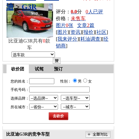
迪
>
G3R
评分：
0.0
分
0
人已评
价格：
未售车
图片
0
张
文章
2
篇
[
图片
][
资讯
][
报价
][
社区
]
[
我来评分
][
耗油调查
][
经
比亚迪G3R共有
0
款
销商
]
车
砍价团
试驾
预订
您的姓名：
性别：
男
女
手机号码：
选择品牌：
所在城市：
比亚迪G3R的竞争车型