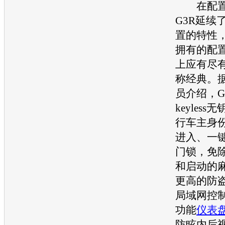
在配置
G3R
延续了
置的特性，
拥有的配
上应有尽
称经典。
员介绍，
G
keyles
行车主身
进入、一
门锁，免
和启动的
更高的防盗性
局域网控
功能
仪表
防眩内后视