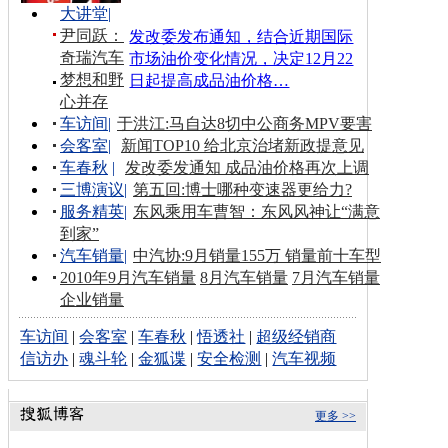
大讲堂
|
尹同跃：
发改委发布通知，结合近期国际
奇瑞汽车
市场油价变化情况，决定12月22
梦想和野
日起提高成品油价格…
心并存
车访间
|
于洪江:马自达8切中公商务MPV要害
会客室
|
新闻TOP10 给北京治堵新政提意见
车春秋
|
发改委发通知 成品油价格再次上调
三博演议
|
第五回:博士哪种变速器更给力?
服务精英
|
东风乘用车曹智：东风风神让“满意
到家”
汽车销量
|
中汽协:9月销量155万 销量前十车型
2010年9月汽车销量
8月汽车销量
7月汽车销量
企业销量
车访间
|
会客室
|
车春秋
|
悟透社
|
超级经销商
信访办
|
魂斗轮
|
金狐谍
|
安全检测
|
汽车视频
更多 >>