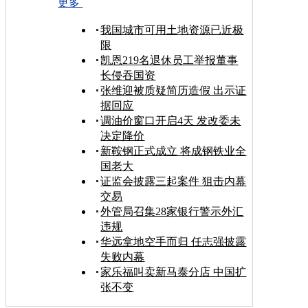
更多
我国城市可用土地资源已近极
限
凯恩219名退休员工举报董事
长侵吞国资
张维迎被质疑简历造假 出示证
据回应
调油价窗口开启4天 发改委未
决定降价
新鞍钢正式成立 将成钢铁业全
国老大
证监会披露三起案件 狙击内幕
交易
外管局召集28家银行警示外汇
违规
华远拿地空手而归 任志强披露
失败内幕
家乐福叫卖新马泰分店 中国扩
张不变