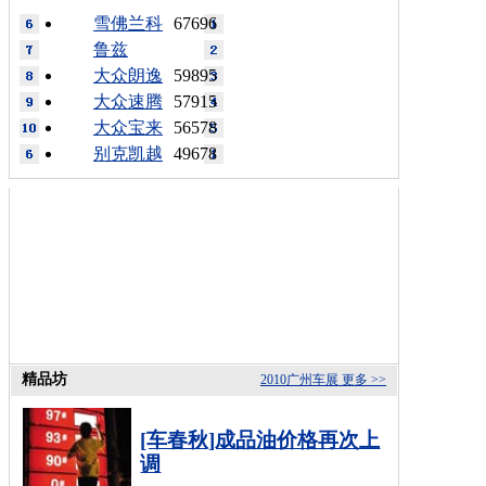
雪佛兰科
67696
鲁兹
大众朗逸
59895
大众速腾
57915
大众宝来
56578
别克凯越
49678
精品坊
2010广州车展
更多 >>
[车春秋]成品油价格再次上
调