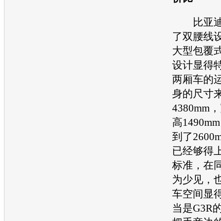
比亚迪
了双腰线
大型包覆
设计显得
两厢车的
身的尺寸
4380mm
高1490
到了260
已经够得
标准，在
为少见，
车空间显
当是
G3R