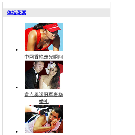
体坛花絮
中网香艳走光瞬间
盘点奥运冠军奢华
婚礼