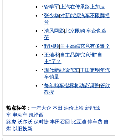
管学军
|
上汽在传承路上加速
张少华
|
对新能源汽车不限牌摇
号
清风网影
|
北京限购 车企也迷
茫
程国顺
|
自主高端究竟有多难？
王灿彬
|
自主品牌究竟谁"自
主"了？
现代新能源汽车
|
丰田定明年汽
车销量
每年购车指标将动态调整
|
管欣
教授
热点标签：
一汽大众
本田
油价上涨
新能源
车
电动车
凯泽西
路虎
沃尔沃
保时捷
丰田召回
比亚迪
停车费
自
燃
以旧换新