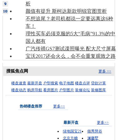
析
颜值有提升 斯柯达新款明锐官图赏析
不想追尾？老司机都说一定要远离这6种
车！
理性买车必须克服的5大“毛病”91.3%的中
国人都有
广汽传祺GS7测试谍照曝光 配大尺寸屏幕
宝沃2017还会火么，会不会重复观致之路
搜狐焦点网
更多 >>
楼盘速查
最新开盘
户型搜索
电子地图
楼盘点评
贷款计算
楼盘动态
购房导航
看房图片
户型图片
装修论坛
装修图库
热销楼盘推荐
更多>>
最新开盘
更多>>
绿地国宝21
领秀慧谷
北京方糖
澜馨墅