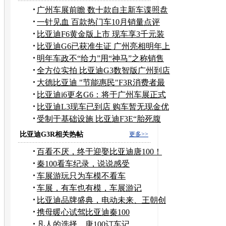
广州车展前瞻 数十款自主新车谍照盘
点
一针见血 百款热门车10月销量点评
（下）
比亚迪F6黄金版上市 现车享3千元装
潢礼
比亚迪G6已获准生证 广州亮相明年上
市
明年车政不“给力”用“神马”之称销售
全方位实拍 比亚迪G3数智版广州到店
大德比亚迪 "节能惠民"F3R消费者最
满意
比亚迪i6更名G6：将于广州车展正式
揭幕
比亚迪L3现车已到店 购车暂无现金优
惠
受制于基础设施 比亚迪F3E“胎死腹
中”
比亚迪G3R相关热帖
更多>>
百看不厌，终于迎娶比亚迪唐100！
秦100看车纪录，说说感受
车展游玩只为车模不看车
车展，有车也有模，车展游记
比亚迪品牌盛典，电动未来、王朝创
造现场围观！
携母暖心试驾比亚迪秦100
凡人的选择，唐100订车记