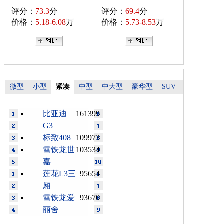
评分：
73.3
分
评分：
69.4
分
价格：
5.18-6.08
万
价格：
5.73-8.53
万
微型
小型
紧凑
中型
中大型
豪华型
SUV
比亚迪
161399
G3
标致408
109973
雪铁龙世
103534
嘉
莲花L3三
95654
厢
雪铁龙爱
93670
丽舍