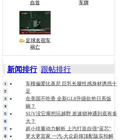
自首
车牌
足球名宿车
祸亡
新闻排行
跟帖排行
车模偏爱比基尼 巨乳长腿性感身材诱惑十
足
在美国不吃香 全新GL8升级欲抢日系饭
碗？
SUV没它甭想玩越野 差速锁神通到底有多
大？
超小排量动力解析 上汽打造自强“蓝芯”
更大更宜家 一汽-大众蔚领顶配版实拍解