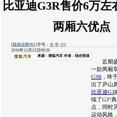
比亚迪G3R售价6万左
两厢六优点
[
我来说两句
] [字号：
大
中
小
]
2010年12月21日09:20
来源：
搜狐汽车
作者：综合报道
近期盛
一款两厢
G3R
，终
出了庐山
比亚迪G3
续了G3“
点，同时
运动风格