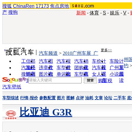
搜狐
ChinaRen
17173
焦点房地
产
搜狗
新闻
-
体育
-
S
-
娱乐
-
V
-
实用工具
更多>>
汽车频道
>
2010广州车展_广
州
工信部
汽车图
汽车报
汽车销
车价计
车险计
约
油耗
片
价
量
算
算
汽车经
违章查
车型对
团购优
汽车投
广州车
销商
询
比
惠
诉
展
搜狗浏
图片欣
单词翻
车型查
女人宝
小说阅
览器
赏
译
询
典
读
购置税
汽车壁纸
车型综述
行情-报价
参数配置
图片
图解
点评
油耗
文章
论坛
二手车
底
比亚迪 G3R