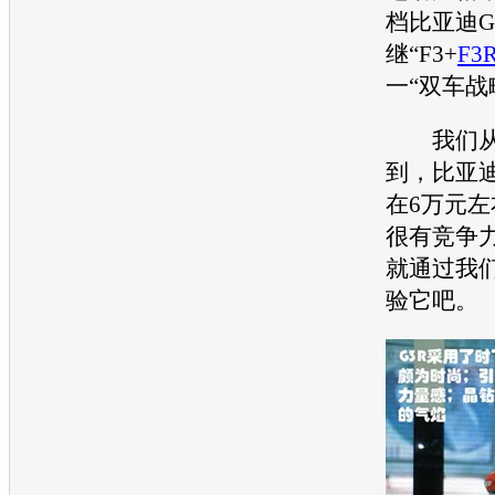
档
比亚迪G
继“F3+
F3
一“双车战
我们
到，
比亚迪
在6万元
很有竞争
就通过我
验它吧。