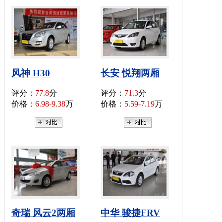
风神 H30
长安 悦翔两厢
评分：
77.8
分
评分：
71.3
分
价格：
6.98-9.38
万
价格：
5.59-7.19
万
奇瑞 风云2两厢
中华 骏捷FRV