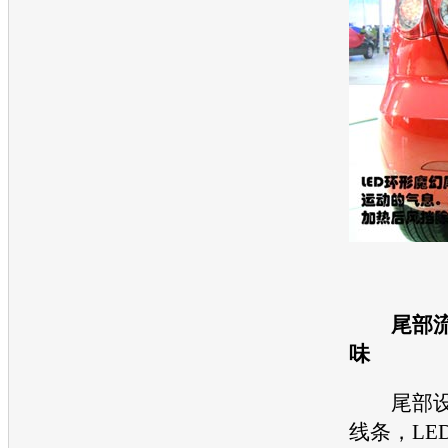
尾部
味
尾部设
线条，LE