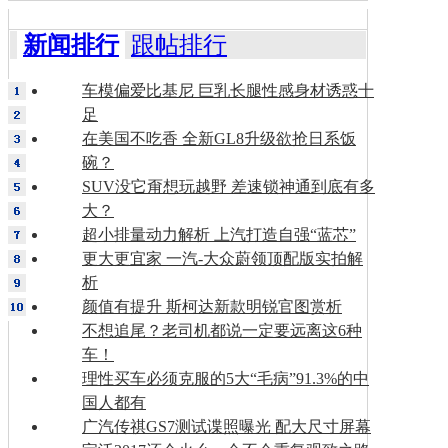
新闻排行
跟帖排行
车模偏爱比基尼 巨乳长腿性感身材诱惑十
足
在美国不吃香 全新GL8升级欲抢日系饭
碗？
SUV没它甭想玩越野 差速锁神通到底有多
大？
超小排量动力解析 上汽打造自强“蓝芯”
更大更宜家 一汽-大众蔚领顶配版实拍解
析
颜值有提升 斯柯达新款明锐官图赏析
不想追尾？老司机都说一定要远离这6种
车！
理性买车必须克服的5大“毛病”91.3%的中
国人都有
广汽传祺GS7测试谍照曝光 配大尺寸屏幕