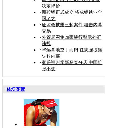
决定降价
新鞍钢正式成立 将成钢铁业全
国老大
证监会披露三起案件 狙击内幕
交易
外管局召集28家银行警示外汇
违规
华远拿地空手而归 任志强披露
失败内幕
家乐福叫卖新马泰分店 中国扩
张不变
体坛花絮