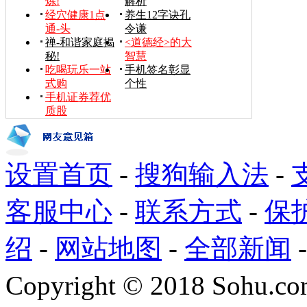
炼!
解析
经穴健康1点
养生12字诀孔
通-头
令谦
禅-和谐家庭揭
<道德经>的大
秘!
智慧
吃喝玩乐一站
手机签名彰显
式购
个性
手机证券荐优
质股
设置首页
-
搜狗输入法
-
客服中心
-
联系方式
-
保
绍
-
网站地图
-
全部新闻
Copyright
©
2018 Sohu.com