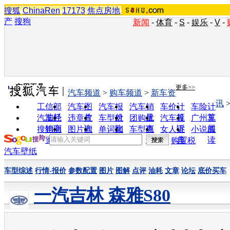
搜狐
ChinaRen
17173
焦点房地
产
搜狗
新闻
-
体育
-
S
-
娱乐
-
V
-
实用工具
更多>>
汽车频道
>
购车频道
>
新车资
讯
工信部
汽车图
汽车报
汽车销
车价计
车险计
油耗
片
价
量
算
算
汽车经
违章查
车型对
团购优
汽车投
广州车
销商
询
比
惠
诉
展
搜狗浏
图片欣
单词翻
车型查
女人宝
小说阅
览器
赏
译
询
典
读
购置税
汽车壁纸
车型综述
行情-报价
参数配置
图片
图解
点评
油耗
文章
论坛
底价买车
一汽吉林 森雅S80