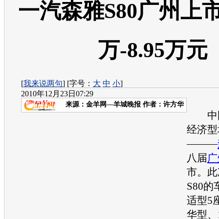
一汽森雅S80广州上市 
万-8.95万元
[
我来说两句
] [字号：
大
中
小
]
2010年12月23日07:29
来源：
金羊网—羊城晚报
作者：许方华
中
经济型
———
八届
广
市。此
S80
的
适型5座
华型、