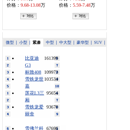
价格：
9.68-13.08
万
价格：
5.59-7.48
万
微型
小型
紧凑
中型
中大型
豪华型
SUV
比亚迪
161399
G3
标致408
109973
雪铁龙世
103534
嘉
莲花L3三
95654
厢
雪铁龙爱
93670
丽舍
雪佛兰科
67696