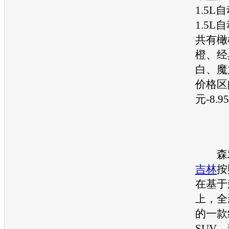
1.5
1.5L
共有橄
橙、经
白、魔
价格区间
元-8.
森
吉林
按
在基于
上，全
的一款
SUV
。