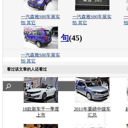
一汽森雅S80车展实
一汽森雅S80车展实
一
拍 其它
拍 其它
拍
句
(45)
一汽森雅S80车展实
拍 其它
看过该文章的人还看过
18款新车于一季度
2011年重磅中级车
上市
汇总