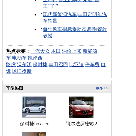
主"了？
现代新能源汽车
|
丰田定明年汽
车销量
每年购车指标将动态调整
|
管欣
教授
热点标签：
一汽大众
本田
油价上涨
新能源
车
电动车
凯泽西
路虎
沃尔沃
保时捷
丰田召回
比亚迪
停车费
自
燃
以旧换新
车型热图
更多 >>
保时捷boxster
阿尔法罗密欧2