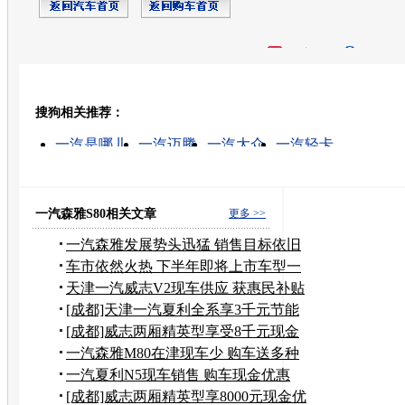
开心网
人人网
豆瓣
搜狗相关推荐：
转发至：
一汽是哪儿
一汽迈腾
一汽大众
一汽轻卡
一汽奔腾怎么样
一汽捷达
一汽丰田
天津一汽
一汽
一汽富维
一汽森雅S80相关文章
更多 >>
一汽森雅发展势头迅猛 销售目标依旧
不变
车市依然火热 下半年即将上市车型一
览
天津一汽威志V2现车供应 获惠民补贴
资格
[成都]天津一汽夏利全系享3千元节能
补贴
[成都]威志两厢精英型享受8千元现金
优惠
一汽森雅M80在津现车少 购车送多种
保险
一汽夏利N5现车销售 购车现金优惠
3000元
[成都]威志两厢精英型享8000元现金优