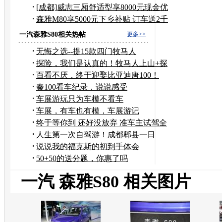
惠
[成都]威志三厢舒适型享8000元现金优
惠
森雅M80享5000元下乡补贴 订车送2千
礼包
一汽森雅S80相关热帖
更多>>
无悔之选--提15款四门牧马人
探险，我们是认真的！牧马人上山+探
险
百看不厌，终于迎娶比亚迪唐100！
秦100看车纪录，说说感受
车展游玩只为车模不看车
车展，有车也有模，车展游记
终于等你到 还好没放弃 准车主试驾全
新悦动
人生第一次自驾游！成都郫县一日
游！求各位前辈关注
说说我的福克斯的初到手体会
50+50的送分题，你惠了吗
一汽 森雅S80 相关图片