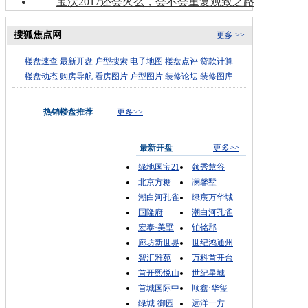
宝沃2017还会火么，会不会重复观致之路
搜狐焦点网
更多 >>
楼盘速查
最新开盘
户型搜索
电子地图
楼盘点评
贷款计算
楼盘动态
购房导航
看房图片
户型图片
装修论坛
装修图库
热销楼盘推荐
更多>>
最新开盘
更多>>
绿地国宝21
领秀慧谷
北京方糖
澜馨墅
潮白河孔雀
绿宸万华城
国隆府
潮白河孔雀
宏泰·美墅
铂铭郡
廊坊新世界
世纪鸿通州
智汇雅苑
万科首开台
首开熙悦山
世纪星城
首城国际中
顺鑫·华玺
绿城·御园
远洋一方