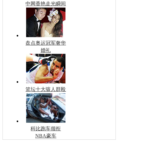
中网香艳走光瞬间
盘点奥运冠军奢华
婚礼
篮坛十大骇人群殴
科比跑车领衔
NBA豪车