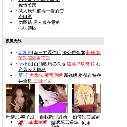
你妆美颜
惹人厌却值得一看的变
态电影
勿践踏 男人最在意的
心理禁区
搜狐无线
听相声
|
马三立逗你玩
济公传全本
郭德纲-
珍珠翡翠白玉汤
听小说
|
白领职场必杀技
盗墓挖坟奇书
地
产风云大揭秘
新书
|
大风水-黄帝宅经
新锐解读
都市特种
兵全集
三国演义
叶倩彤-奉子成
自我调理肩劲
如何改变居家
禅商-企业家修
心态改变命运
婚
腰
风水