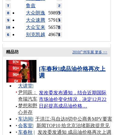
鲁兹
大众朗逸
59895
大众速腾
57915
大众宝来
56578
别克凯越
49678
精品坊
2010广州车展
更多 >>
[车春秋]成品油价格再次上
调
大讲堂
|
尹同跃：
发改委发布通知，结合近期国际
奇瑞汽车
市场油价变化情况，决定12月22
梦想和野
日起提高成品油价格…
心并存
车访间
|
于洪江:马自达8切中公商务MPV要害
会客室
|
新闻TOP10 给北京治堵新政提意见
车春秋
|
发改委发通知 成品油价格再次上调