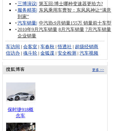
三博演议
|
第五回:博士哪种变速器更给力?
服务精英
|
东风乘用车曹智：东风风神让“满意
到家”
汽车销量
|
中汽协:9月销量155万 销量前十车型
2010年9月汽车销量
8月汽车销量
7月汽车销量
企业销量
车访间
|
会客室
|
车春秋
|
悟透社
|
超级经销商
信访办
|
魂斗轮
|
金狐谍
|
安全检测
|
汽车视频
更多 >>
保时捷918概
念车