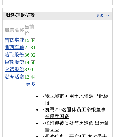
财经·理财·证券
更多 >>
当前
股票名称
价
晋亿实业
15.84
晋西车轴
21.81
哈飞股份
36.92
巨轮股份
14.58
交运股份
8.99
渤海活塞
12.44
更多
我国城市可用土地资源已近极
限
凯恩219名退休员工举报董事
长侵吞国资
张维迎被质疑简历造假 出示证
据回应
调油价窗口开启4天 发改委未