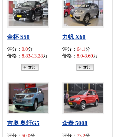
金杯 S50
力帆 X60
评分：
0.0
分
评分：
64.1
分
价格：
8.83-13.28
万
价格：
8.0-8.69
万
吉奥 奥轩G5
众泰 5008
评分：
50.0
分
评分：
73.2
分