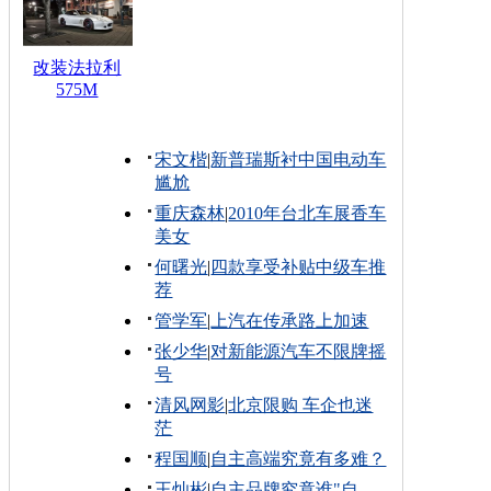
改装法拉利
575M
宋文楷
|
新普瑞斯衬中国电动车
尴尬
重庆森林
|
2010年台北车展香车
美女
何曙光
|
四款享受补贴中级车推
荐
管学军
|
上汽在传承路上加速
张少华
|
对新能源汽车不限牌摇
号
清风网影
|
北京限购 车企也迷
茫
程国顺
|
自主高端究竟有多难？
王灿彬
|
自主品牌究竟谁"自