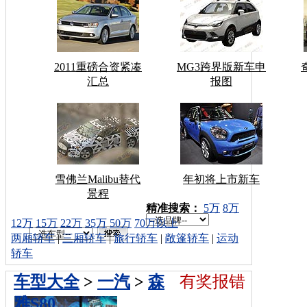
2011重磅合资紧凑
MG3跨界版新车申
汇总
报图
雪佛兰Malibu替代
年初将上市新车
景程
车型搜索：
精准搜索：
5万
8万
12万
15万
22万
35万
50万
70万以上
两厢轿车
|
三厢轿车
|
旅行轿车
|
敞篷轿车
|
运动
轿车
车型大全
>
一汽
>
森
有奖报错
雅S80