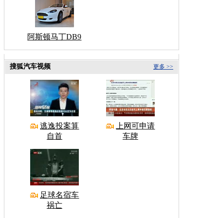
阿斯顿马丁DB9
搜狐汽车视频
更多 >>
逃逸投案算
上网可申请
自首
车牌
足球名宿车
祸亡