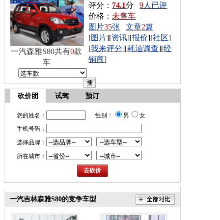
评分：
74.1
分
9
人已评
价格：
未售车
图片
35
张
文章
2
篇
[
图片
][
资讯
][
报价
][
社区
]
[
我来评分
][
耗油调查
][
经
一汽森雅S80共有
0
款
销商
]
车
砍价团
试驾
预订
您的姓名：
性别：
男
女
手机号码：
选择品牌：
所在城市：
一汽吉林森雅S80的竞争车型