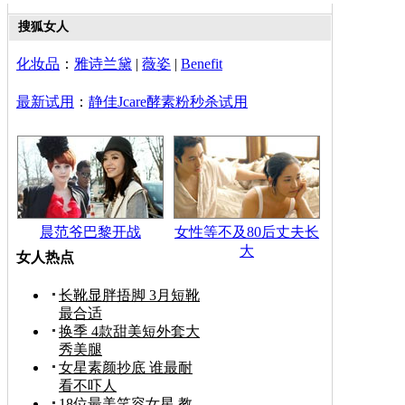
搜狐女人
化妆品
：
雅诗兰黛
|
薇姿
|
Benefit
最新试用
：
静佳Jcare酵素粉秒杀试用
晨范爷巴黎开战
女性等不及80后丈夫长
大
女人热点
长靴显胖捂脚 3月短靴
最合适
换季 4款甜美短外套大
秀美腿
女星素颜抄底 谁最耐
看不吓人
18位最美笑容女星 教