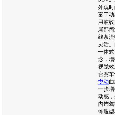
外观时
富于动
用波纹
尾部简
线条流
灵活。
一体式
念，增
视觉效
合赛车
悦动
曲
一步增
动感，
内饰驾
饰造型