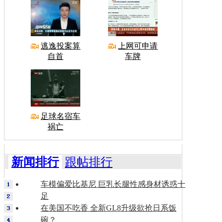
逃逸投案算
上网可申请
自首
车牌
足球名宿车
祸亡
新闻排行
跟帖排行
车模偏爱比基尼 巨乳长腿性感身材诱惑十
足
在美国不吃香 全新GL8升级欲抢日系饭
碗？