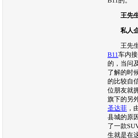
B11
的。
王先生
私人企
王先生
B11
车内接
的，当问
了解的时
的比较自
位朋友就
旗下的另
圣达菲
，
县城的原
了一款
SU
生就是在