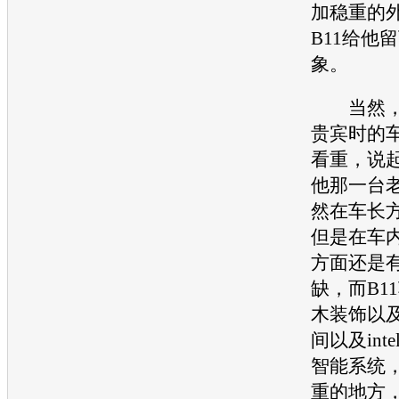
加稳重的
B11
给他留
象。
当然，
贵宾时的
看重，说
他那一台
然在车长
但是在车
方面还是
缺，而
B11
木装饰以
间以及int
智能系统
重的地方