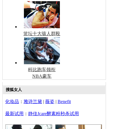
篮坛十大骇人群殴
科比跑车领衔
NBA豪车
搜狐女人
化妆品
：
雅诗兰黛
|
薇姿
|
Benefit
最新试用
：
静佳Jcare酵素粉秒杀试用