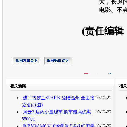
大，长途
电影、不
(责任编辑
开心网
人人网
豆瓣
相关新闻
相关
转发至：
·
进口雪佛兰SPARK 登陆温州 全面接
10-12-22
受预订(图)
·
风云2 店内少量现车 购车最高优惠
10-12-22
5500元
·
购BMW M6 V10珍藏版 "埃及红海豪
10-12-22