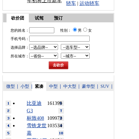
年初将上市新车
轿车
|
运动轿车
砍价团
试驾
预订
您的姓名：
性别：
男
女
手机号码：
选择品牌：
所在城市：
微型
小型
紧凑
中型
中大型
豪华型
SUV
比亚迪
161399
G3
标致408
109973
雪铁龙世
103534
嘉