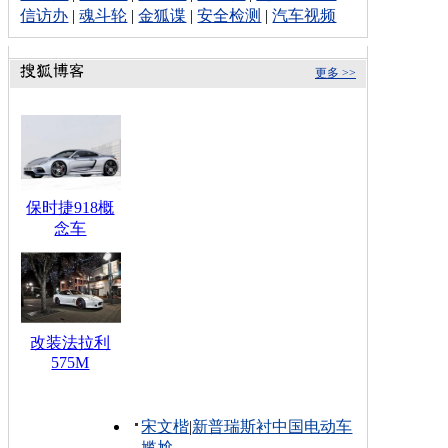
信访办
|
魂斗轮
|
金狐谍
|
安全检测
|
汽车视频
更多 >>
保时捷918概
念车
改装法拉利
575M
宋文楷
|
新普瑞斯衬中国电动车
尴尬