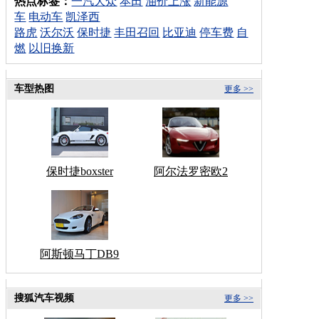
热点标签：
一汽大众
本田
油价上涨
新能源
车
电动车
凯泽西
路虎
沃尔沃
保时捷
丰田召回
比亚迪
停车费
自
燃
以旧换新
车型热图
更多 >>
保时捷boxster
阿尔法罗密欧2
阿斯顿马丁DB9
搜狐汽车视频
更多 >>