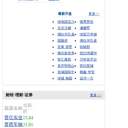
最新开盘
更多>>
绿地国宝21
领秀慧谷
北京方糖
澜馨墅
潮白河孔雀
绿宸万华城
国隆府
潮白河孔雀
宏泰·美墅
铂铭郡
廊坊新世界
世纪鸿通州
智汇雅苑
万科首开台
首开熙悦山
世纪星城
首城国际中
顺鑫·华玺
绿城·御园
远洋一方
财经·理财·证券
更多 >>
当前
股票名称
价
晋亿实业
15.84
晋西车轴
21.81