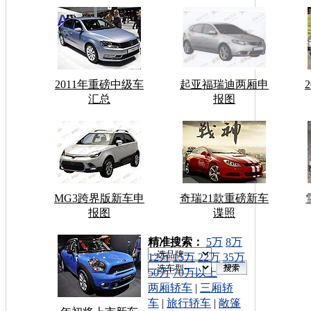
2011年重磅中级车
起亚福瑞迪两厢申
汇总
报图
MG3跨界版新车申
奇瑞21款重磅新车
报图
谍照
车型搜索：
精准搜索：
5万
8万
12万
15万
22万
35万
50万
70万以上
两厢轿车
|
三厢轿
车
|
旅行轿车
|
敞篷