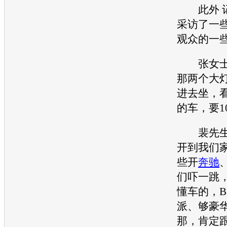
此外 记
采访了一
观众的一
张女士
那两个大
进去坐，
的车，要1
裴先生
开到我们
些开
奔驰
们吓一跳
懂车的，
B
派、够豪
那，肯定