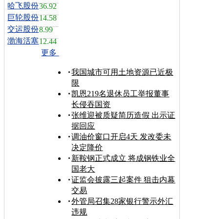
哈飞股份
36.92
巨轮股份
14.58
交运股份
8.99
渤海活塞
12.44
更多
我国城市可用土地资源已近极
限
凯恩219名退休员工举报董事
长侵吞国资
张维迎被质疑简历造假 出示证
据回应
调油价窗口开启4天 发改委未
决定降价
新鞍钢正式成立 将成钢铁业全
国老大
证监会披露三起案件 狙击内幕
交易
外管局召集28家银行警示外汇
违规