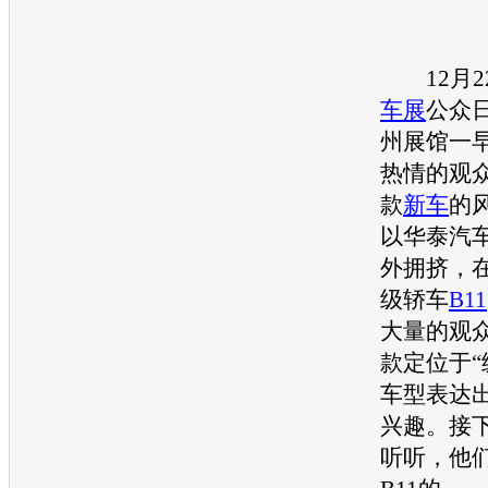
12月2
车展
公众
州展馆一
热情的观
款
新车
的
以
华泰
汽
外拥挤，
级轿车
B11
大量的观
款定位于“
车
型表达
兴趣。接
听听，他