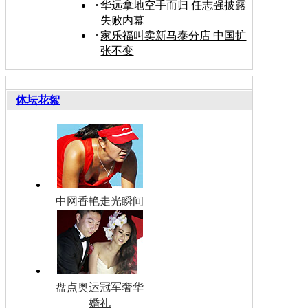
华远拿地空手而归 任志强披露
失败内幕
家乐福叫卖新马泰分店 中国扩
张不变
体坛花絮
中网香艳走光瞬间
盘点奥运冠军奢华
婚礼