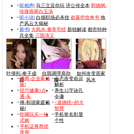
听相声
|
马三立逗你玩
济公传全本
郭德纲-
珍珠翡翠白玉汤
听小说
|
白领职场必杀技
盗墓挖坟奇书
地
产风云大揭秘
新书
|
大风水-黄帝宅经
新锐解读
都市特种
兵全集
三国演义
叶倩彤-奉子成
自我调理肩劲
如何改变居家
禅商-企业家修
心态改变命运
婚
腰
风水
炼!
解析
经穴健康1点
养生12字诀孔
通-头
令谦
禅-和谐家庭揭
<道德经>的大
秘!
智慧
吃喝玩乐一站
手机签名彰显
式购
个性
手机证券荐优
质股