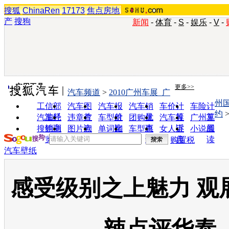
搜狐
ChinaRen
17173
焦点房地
产
搜狗
新闻
-
体育
-
S
-
娱乐
-
V
-
实用工具
更多>>
汽车频道
>
2010广州车展_广
州
工信部
汽车图
汽车报
汽车销
车价计
车险计
约
油耗
片
价
量
算
算
汽车经
违章查
车型对
团购优
汽车投
广州车
销商
询
比
惠
诉
展
搜狗浏
图片欣
单词翻
车型查
女人宝
小说阅
览器
赏
译
询
典
读
购置税
汽车壁纸
感受级别之上魅力 观