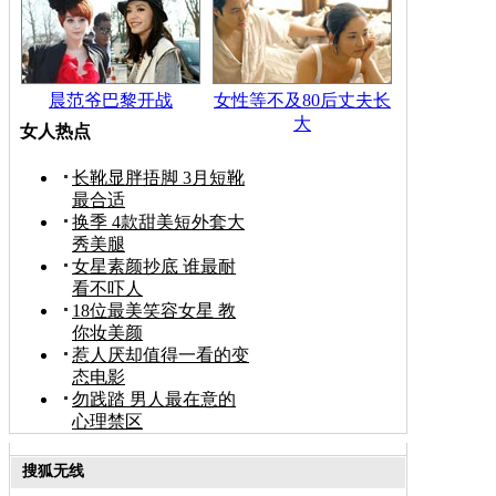
晨范爷巴黎开战
女性等不及80后丈夫长
大
女人热点
长靴显胖捂脚 3月短靴
最合适
换季 4款甜美短外套大
秀美腿
女星素颜抄底 谁最耐
看不吓人
18位最美笑容女星 教
你妆美颜
惹人厌却值得一看的变
态电影
勿践踏 男人最在意的
心理禁区
搜狐无线