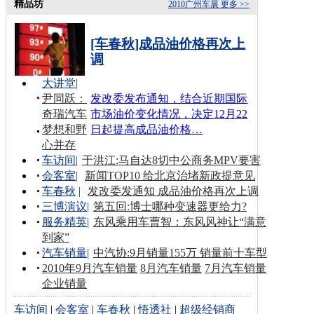
精品坊
2010广州车展
更多 >>
[车春秋]成品油价格再次上
调
大讲堂
|
尹同跃：
发改委发布通知，结合近期国际
奇瑞汽车
市场油价变化情况，决定12月22
梦想和野
日起提高成品油价格…
心并存
车访间
|
于洪江:马自达8切中公商务MPV要害
会客室
|
新闻TOP10 给北京治堵新政提意见
车春秋
|
发改委发通知 成品油价格再次上调
三博演议
|
第五回:博士哪种变速器更给力?
服务精英
|
东风乘用车曹智：东风风神让“满意
到家”
汽车销量
|
中汽协:9月销量155万 销量前十车型
2010年9月汽车销量
8月汽车销量
7月汽车销量
企业销量
车访间
|
会客室
|
车春秋
|
悟透社
|
超级经销商