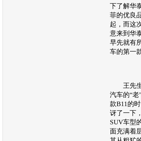
下了解
华
菲
的优良
起，而这
意来到
华
早先就有
车的第一
王先生
汽车的“老
款
B11
的时
讶了一下
SUV
车型
面充满着
其从粗犷