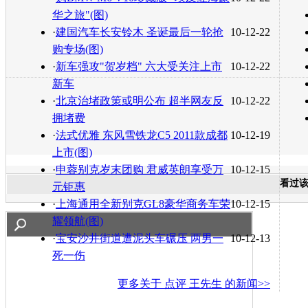
华之旅"(图)
·
建国汽车长安铃木 圣诞最后一轮抢
10-12-22
购专场(图)
·
新车强攻"贺岁档" 六大受关注上市
10-12-22
新车
·
北京治堵政策或明公布 超半网友反
10-12-22
拥堵费
·
法式优雅 东风雪铁龙C5 2011款成都
10-12-19
上市(图)
·
申蓉别克岁末团购 君威英朗享受万
10-12-15
看过
元钜惠
·
上海通用全新别克GL8豪华商务车荣
10-12-15
耀领航(图)
·
宝安沙井街道遭泥头车碾压 两男一
10-12-13
死一伤
更多关于
点评 王先生
的新闻>>