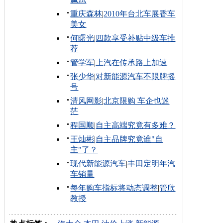
重庆森林
|
2010年台北车展香车
美女
何曙光
|
四款享受补贴中级车推
荐
管学军
|
上汽在传承路上加速
张少华
|
对新能源汽车不限牌摇
号
清风网影
|
北京限购 车企也迷
茫
程国顺
|
自主高端究竟有多难？
王灿彬
|
自主品牌究竟谁"自
主"了？
现代新能源汽车
|
丰田定明年汽
车销量
每年购车指标将动态调整
|
管欣
教授