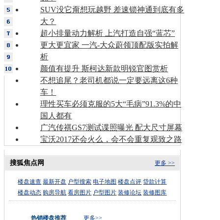
SUV没它甭想玩越野 差速锁神通到底有多
大？
超小排量动力解析 上汽打造自强“蓝芯”
更大更宜家 一汽-大众蔚领顶配版实拍解
析
颜值有提升 斯柯达新款明锐官图赏析
不想追尾？老司机都说一定要远离这6种
车！
理性买车必须克服的5大“毛病”91.3%的中
国人都有
广汽传祺GS7测试谍照曝光 配大尺寸屏幕
宝沃2017还会火么，会不会重复观致之路
搜狐焦点网
更多 >>
楼盘速查
最新开盘
户型搜索
电子地图
楼盘点评
贷款计算
楼盘动态
购房导航
看房图片
户型图片
装修论坛
装修图库
热销楼盘推荐
更多>>