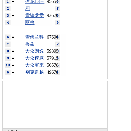
莲花L3三
95654
厢
雪铁龙爱
93670
丽舍
雪佛兰科
67696
鲁兹
大众朗逸
59895
大众速腾
57915
大众宝来
56578
别克凯越
49678