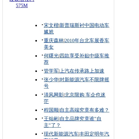
575M
宋文楷
|
新普瑞斯衬中国电动车
尴尬
重庆森林
|
2010年台北车展香车
美女
何曙光
|
四款享受补贴中级车推
荐
管学军
|
上汽在传承路上加速
张少华
|
对新能源汽车不限牌摇
号
清风网影
|
北京限购 车企也迷
茫
程国顺
|
自主高端究竟有多难？
王灿彬
|
自主品牌究竟谁"自
主"了？
现代新能源汽车
|
丰田定明年汽