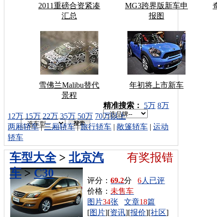
2011重磅合资紧凑
MG3跨界版新车申
汇总
报图
雪佛兰Malibu替代
年初将上市新车
景程
车型搜索：
精准搜索：
5万
8万
12万
15万
22万
35万
50万
70万以上
两厢轿车
|
三厢轿车
|
旅行轿车
|
敞篷轿车
|
运动
轿车
车型大全
>
北京汽
有奖报错
车
>
C30
评分：
69.2
分
6
人已评
价格：
未售车
图片
34
张
文章
18
篇
[
图片
][
资讯
][
报价
][
社区
]