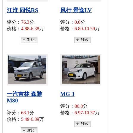
江淮 同悦RS
风行 景逸LV
评分：
76.3
分
评分：
0.0
分
价格：
4.88-6.38
万
价格：
6.89-10.59
万
一汽吉林 森雅
MG 3
M80
评分：
86.8
分
评分：
68.1
分
价格：
6.97-10.37
万
价格：
5.49-6.89
万