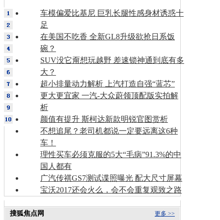
车模偏爱比基尼 巨乳长腿性感身材诱惑十
足
在美国不吃香 全新GL8升级欲抢日系饭
碗？
SUV没它甭想玩越野 差速锁神通到底有多
大？
超小排量动力解析 上汽打造自强“蓝芯”
更大更宜家 一汽-大众蔚领顶配版实拍解
析
颜值有提升 斯柯达新款明锐官图赏析
不想追尾？老司机都说一定要远离这6种
车！
理性买车必须克服的5大“毛病”91.3%的中
国人都有
广汽传祺GS7测试谍照曝光 配大尺寸屏幕
宝沃2017还会火么，会不会重复观致之路
搜狐焦点网
更多 >>