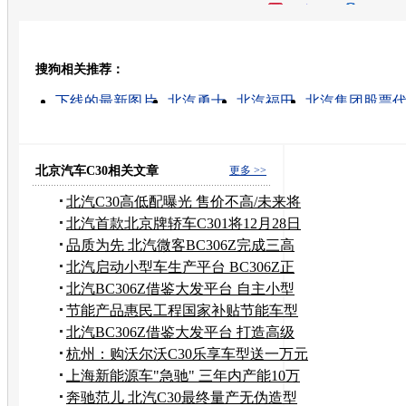
开心网
人人网
豆瓣
搜狗相关推荐：
转发至：
下线的最新图片
北汽勇士
北汽福田
北汽集团股票
北汽骑士
北汽勇士汽车报价
北汽角斗士
北汽路霸
北汽制造
北汽吉普
北京汽车C30相关文章
更多 >>
北汽C30高低配曝光 售价不高/未来将
出口
北汽首款北京牌轿车C301将12月28日
下线
品质为先 北汽微客BC306Z完成三高
测试
北汽启动小型车生产平台 BC306Z正
式亮相
北汽BC306Z借鉴大发平台 自主小型
车启动
节能产品惠民工程国家补贴节能车型
汇总
北汽BC306Z借鉴大发平台 打造高级
微客
杭州：购沃尔沃C30乐享车型送一万元
导航
上海新能源车"急驰" 三年内产能10万
辆
奔驰范儿 北汽C30最终量产无伪造型