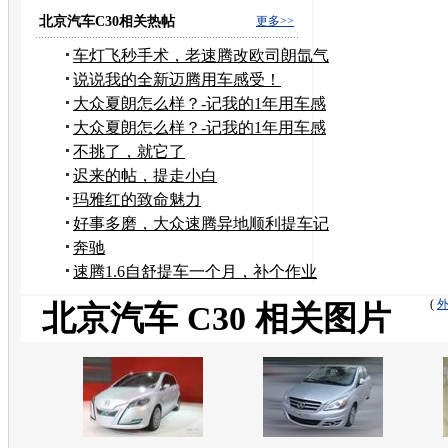
首曝
北京汽车C30相关热帖
更多>>
车灯飞秒手术，老速腾改欧司朗氙气
灯CBI
说说我的全新迈腾用车感受！
大众夏朗怎么样？-记我的1年用车感
受
大众夏朗怎么样？-记我的1年用车感
受
不挑了，就它了
迟来的帖，提走小白
玛雅红的致命魅力
好事多磨，大众速腾异地顺利提车记
+记录仪
奔驰
速腾1.6自舒提车一个月，补个作业
(
北京汽车 C30 相关图片