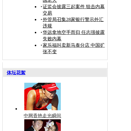
国老大
证监会披露三起案件 狙击内幕
交易
外管局召集28家银行警示外汇
违规
华远拿地空手而归 任志强披露
失败内幕
家乐福叫卖新马泰分店 中国扩
张不变
体坛花絮
中网香艳走光瞬间