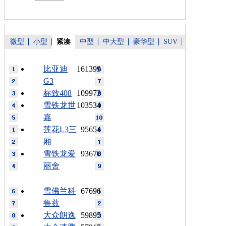
微型
小型
紧凑
中型
中大型
豪华型
SUV
比亚迪
161399
G3
标致408
109973
雪铁龙世
103534
嘉
莲花L3三
95654
厢
雪铁龙爱
93670
丽舍
雪佛兰科
67696
鲁兹
大众朗逸
59895