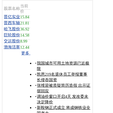
当前
股票名称
价
晋亿实业
15.84
晋西车轴
21.81
哈飞股份
36.92
巨轮股份
14.58
交运股份
8.99
渤海活塞
12.44
更多
我国城市可用土地资源已近极
限
凯恩219名退休员工举报董事
长侵吞国资
张维迎被质疑简历造假 出示证
据回应
调油价窗口开启4天 发改委未
决定降价
新鞍钢正式成立 将成钢铁业全