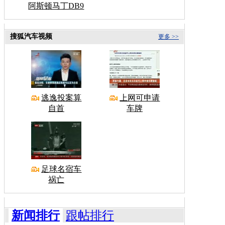
阿斯顿马丁DB9
搜狐汽车视频
更多 >>
逃逸投案算
上网可申请
自首
车牌
足球名宿车
祸亡
新闻排行
跟帖排行