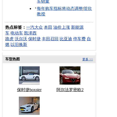
车销量
每年购车指标将动态调整
|
管欣
教授
热点标签：
一汽大众
本田
油价上涨
新能源
车
电动车
凯泽西
路虎
沃尔沃
保时捷
丰田召回
比亚迪
停车费
自
燃
以旧换新
车型热图
更多 >>
保时捷boxster
阿尔法罗密欧2