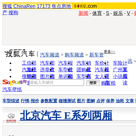
搜狐
ChinaRen
17173
焦点房地
产
搜狗
新闻
-
体育
-
S
-
娱乐
-
V
-
实用工具
更多>>
汽车频道
>
购车频道
>
新车资
讯
工信部
汽车图
汽车报
汽车销
车价计
车险计
油耗
片
价
量
算
算
汽车经
违章查
车型对
团购优
汽车投
广州车
销商
询
比
惠
诉
展
搜狗浏
图片欣
单词翻
车型查
女人宝
小说阅
览器
赏
译
询
典
读
购置税
汽车壁纸
车型综述
行情-报价
参数配置
碰撞测试
图片
图解
点评
保养
油耗
文章
北京汽车 E系列两厢