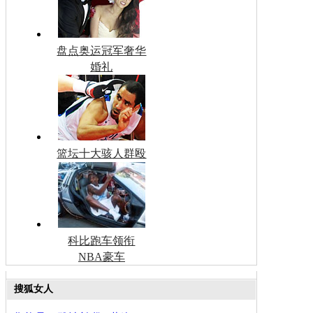
盘点奥运冠军奢华
婚礼
篮坛十大骇人群殴
科比跑车领衔
NBA豪车
搜狐女人