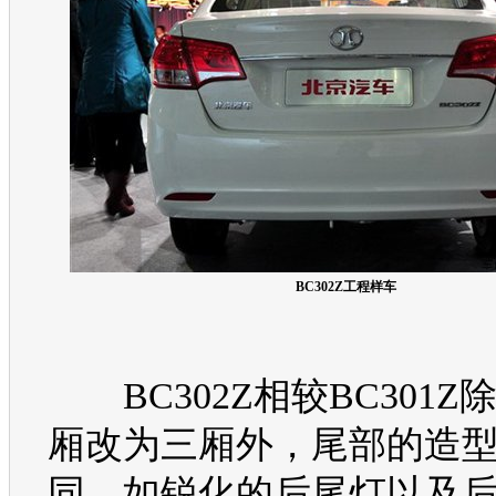
BC302Z工程样车
B
C30
2Z相较B
C30
1Z
厢改为三厢外，尾部的造
同，如锐化的后尾灯以及