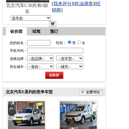
[
我来评分
][
耗油调查
][
经
北京汽车C30共有
0
款
销商
]
车
砍价团
试驾
预订
您的姓名：
性别：
男
女
手机号码：
选择品牌：
所在城市：
北京汽车E系列的竞争车型