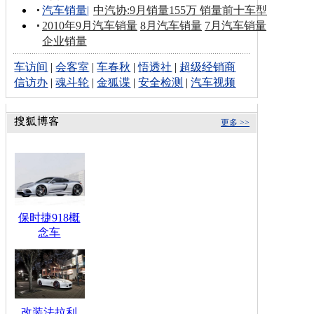
汽车销量
|
中汽协:9月销量155万 销量前十车型
2010年9月汽车销量
8月汽车销量
7月汽车销量
企业销量
车访间
|
会客室
|
车春秋
|
悟透社
|
超级经销商
信访办
|
魂斗轮
|
金狐谍
|
安全检测
|
汽车视频
更多 >>
保时捷918概
念车
改装法拉利