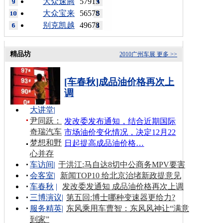
大众速腾
57915
大众宝来
56578
别克凯越
49678
精品坊
2010广州车展
更多 >>
[车春秋]成品油价格再次上
调
大讲堂
|
尹同跃：
发改委发布通知，结合近期国际
奇瑞汽车
市场油价变化情况，决定12月22
梦想和野
日起提高成品油价格…
心并存
车访间
|
于洪江:马自达8切中公商务MPV要害
会客室
|
新闻TOP10 给北京治堵新政提意见
车春秋
|
发改委发通知 成品油价格再次上调
三博演议
|
第五回:博士哪种变速器更给力?
服务精英
|
东风乘用车曹智：东风风神让“满意
到家”