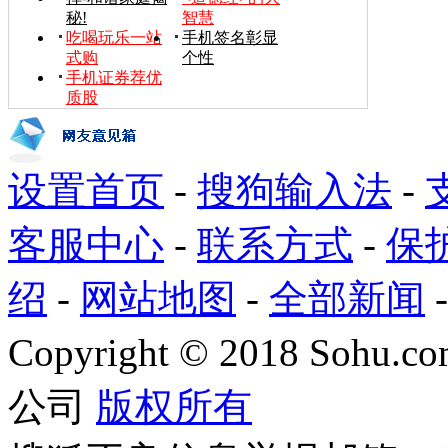
秘!
智慧
吃喝玩乐一站
手机签名彰显
式购
个性
手机证券荐优
质股
设置首页
-
搜狗输入法
-
客服中心
-
联系方式
-
保
绍
-
网站地图
-
全部新闻
Copyright
©
2018 Sohu.com
公司
版权所有