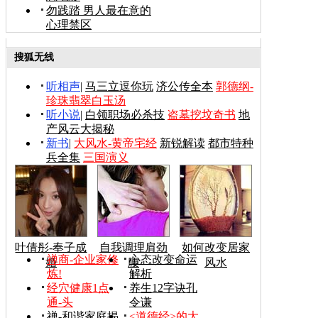
勿践踏 男人最在意的
心理禁区
搜狐无线
听相声
|
马三立逗你玩
济公传全本
郭德纲-
珍珠翡翠白玉汤
听小说
|
白领职场必杀技
盗墓挖坟奇书
地
产风云大揭秘
新书
|
大风水-黄帝宅经
新锐解读
都市特种
兵全集
三国演义
叶倩彤-奉子成
自我调理肩劲
如何改变居家
禅商-企业家修
心态改变命运
婚
腰
风水
炼!
解析
经穴健康1点
养生12字诀孔
通-头
令谦
禅-和谐家庭揭
<道德经>的大