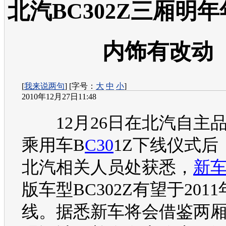
北汽BC302Z三厢明
内饰有改动
[
我来说两句
] [字号：
大
中
小
]
2010年12月27日11:48
12月26日在北汽自主
乘用车B
C30
1Z下线仪式后
北汽相关人员处获悉，
新
版车型B
C30
2Z有望于201
线。据悉
新车
将会借鉴两