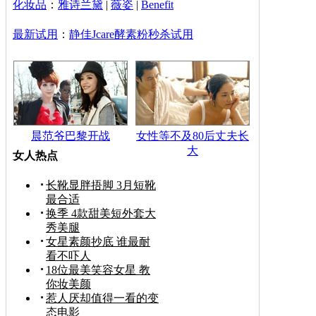
化妆品
：
雅诗兰黛
|
薇姿
|
Benefit
最新试用
：
静佳Jcare酵素粉秒杀试用
晨范爷巴黎开战
女性等不及80后丈夫长
大
女人热点
长靴显胖捂脚 3月短靴
最合适
换季 4款甜美短外套大
秀美腿
女星素颜抄底 谁最耐
看不吓人
18位最美笑容女星 教
你妆美颜
惹人厌却值得一看的变
态电影