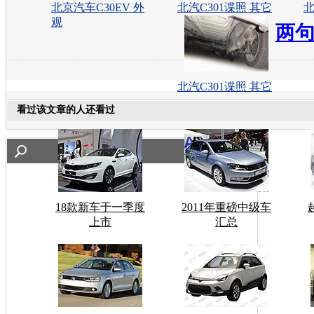
北京汽车C30EV 外
北汽C301谍照 其它
北
观
两
北汽C301谍照 其它
看过该文章的人还看过
18款新车于一季度
2011年重磅中级车
上市
汇总