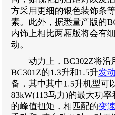
方采用更细的银色装饰条
素。此外，据悉量产版的B
内饰上相比两厢版将会有
动。
动力上，B
C30
2Z将沿
B
C30
1Z的1.3升和1.5升
发
备，其中其中1.5升机型可
83kW(113马力)的最大功率和
的峰值扭矩，相匹配的
变