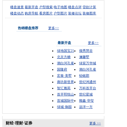
楼盘速查
最新开盘
户型搜索
电子地图
楼盘点评
贷款计算
楼盘动态
购房导航
看房图片
户型图片
装修论坛
装修图库
热销楼盘推荐
更多>>
最新开盘
更多>>
绿地国宝21
领秀慧谷
北京方糖
澜馨墅
潮白河孔雀
绿宸万华城
国隆府
潮白河孔雀
宏泰·美墅
铂铭郡
廊坊新世界
世纪鸿通州
智汇雅苑
万科首开台
首开熙悦山
世纪星城
首城国际中
顺鑫·华玺
绿城·御园
远洋一方
财经·理财·证券
更多 >>