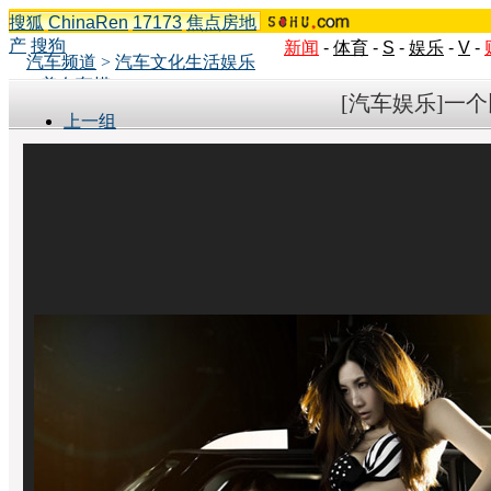
搜狐
ChinaRen
17173
焦点房地
产
搜狗
新闻
-
体育
-
S
-
娱乐
-
V
-
汽车频道
>
汽车文化生活娱乐
>
美女车模
[汽车娱乐]一
上一组